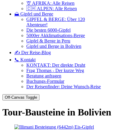
🦒 AFRIKA: Alle Reisen
🇨🇭 ALPEN: Alle Reisen
🗻 Gipfel und Berge
GIPFEL & BERGE: Über 120
Abenteuer!
Die besten 6000-Gipfel
5000er Akklimatisations-Berge
Gipfel & Berge in Peru
Gipfel und Berge in Bolivien
✍️ Der Reise-Blog
📞 Kontakt
KONTAKT: Der direkte Draht
Frag Thomas - Der kurze Weg
Beratung anfragen
Buchungs-Formular
Der Reisenfinder: Deine Wunsch-Reise
Off-Canvas Toggle
Tour-Bausteine in Bolivien