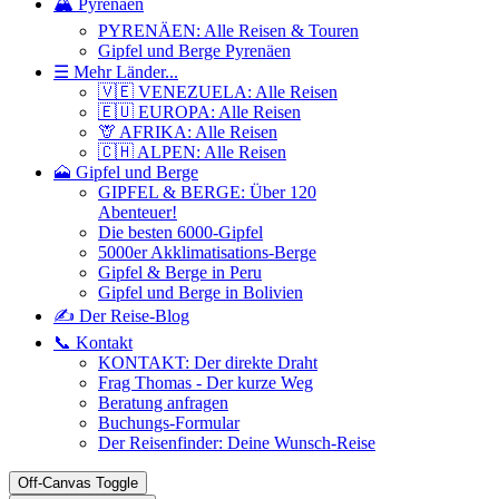
🏔️ Pyrenäen
PYRENÄEN: Alle Reisen & Touren
Gipfel und Berge Pyrenäen
☰ Mehr Länder...
🇻🇪 VENEZUELA: Alle Reisen
🇪🇺 EUROPA: Alle Reisen
🦒 AFRIKA: Alle Reisen
🇨🇭 ALPEN: Alle Reisen
🗻 Gipfel und Berge
GIPFEL & BERGE: Über 120
Abenteuer!
Die besten 6000-Gipfel
5000er Akklimatisations-Berge
Gipfel & Berge in Peru
Gipfel und Berge in Bolivien
✍️ Der Reise-Blog
📞 Kontakt
KONTAKT: Der direkte Draht
Frag Thomas - Der kurze Weg
Beratung anfragen
Buchungs-Formular
Der Reisenfinder: Deine Wunsch-Reise
Off-Canvas Toggle