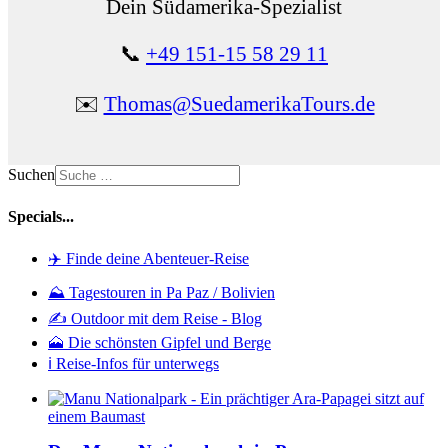
Dein Südamerika-Spezialist
📞
+49 151-15 58 29 11
✉️
Thomas@SuedamerikaTours.de
Suchen
Specials...
✈️ Finde deine Abenteuer-Reise
⛰️ Tagestouren in Pa Paz / Bolivien
✍️ Outdoor mit dem Reise - Blog
🗻 Die schönsten Gipfel und Berge
ℹ️ Reise-Infos für unterwegs