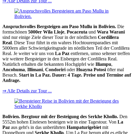
⇒ Alle Details zur Tour ...
Anspruchsvolles Bergsteigen am Paso Mullu in Bolivien.
Die
formschönen
5000er
Wila Lloje
,
Pocaceuta
und
Wara Warani
sind nur einige Ziele dieser Tour in der nördlichen
Cordillera
Real
. Diese Tour führt in ein wahres Hochtourenparadies mit
5000ern aller Schwierigkeitsgrade im nördlichen Teil der Cordillera
Real. Je weiter wir uns von
La Paz
entfernen, umso seltener treffen
wir weitere Bergsteiger in den Eisbergen der Cordillera Real.
Natürlich erhalten die bekannten Hochgipfel wie
Illampu
,
Ancohuma
,
Illimani
,
Condoriri
oder
Huayna Potosi
öfter mal
Besuch.
Start in La Paz. Dauer: 4 Tage. Preise und Termine auf
Anfrage.
⇒ Alle Details zur Tour ...
Bolivien. Bergtour mit der Besteigung des Serkhe Khollo.
Den
5552m hohen Eisriesen besteigen wir in eine Tagestour. Von
La
Paz
aus geht's in das unberührten
Hampaturigebiet
mit
Doppelhorn und
Serkhe Khollo
. Um La Paz herum gibt es etliche