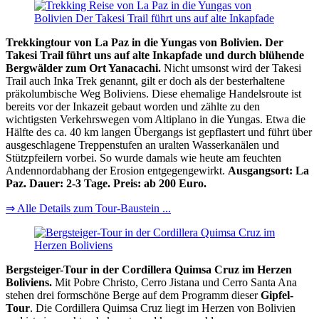
Trekkingtour von La Paz in die Yungas von Bolivien. Der
Takesi Trail führt uns auf alte Inkapfade und durch blühende
Bergwälder zum Ort Yanacachi.
Nicht umsonst wird der Takesi
Trail auch Inka Trek genannt, gilt er doch als der besterhaltene
präkolumbische Weg Boliviens. Diese ehemalige Handelsroute ist
bereits vor der Inkazeit gebaut worden und zählte zu den
wichtigsten Verkehrswegen vom Altiplano in die Yungas. Etwa die
Hälfte des ca. 40 km langen Übergangs ist gepflastert und führt über
ausgeschlagene Treppenstufen an uralten Wasserkanälen und
Stützpfeilern vorbei. So wurde damals wie heute am feuchten
Andennordabhang der Erosion entgegengewirkt.
Ausgangsort: La
Paz. Dauer: 2-3 Tage. Preis: ab 200 Euro.
⇒ Alle Details zum Tour-Baustein ...
Bergsteiger-Tour in der Cordillera Quimsa Cruz im Herzen
Boliviens.
Mit Pobre Christo, Cerro Jistana und Cerro Santa Ana
stehen drei formschöne Berge auf dem Programm dieser
Gipfel-
Tour
. Die Cordillera Quimsa Cruz liegt im Herzen von Bolivien