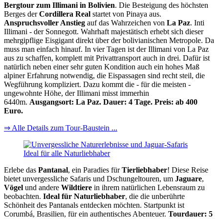
Bergtour zum Illimani in Bolivien
. Die Besteigung des höchsten
Berges der
Cordillera Real
startet von Pinaya aus.
Anspruchsvoller Anstieg
auf das Wahrzeichen von
La Paz
. Inti
Illimani - der Sonnegott. Wahrhaft majestätisch erhebt sich dieser
mehrgipflige Eisgigant direkt über der bolivianischen Metropole. Da
muss man einfach hinauf. In vier Tagen ist der Illimani von La Paz
aus zu schaffen, komplett mit Privattransport auch in drei. Dafür ist
natürlich neben einer sehr guten Kondition auch ein hohes Maß
alpiner Erfahrung notwendig, die Eispassagen sind recht steil, die
Wegführung kompliziert. Dazu kommt die - für die meisten -
ungewohnte Höhe, der Illimani misst immerhin
6440m.
Ausgangsort: La Paz. Dauer: 4 Tage. Preis: ab 400
Euro.
⇒ Alle Details zum Tour-Baustein ...
Erlebe das
Pantanal
, ein Paradies für
Tierliebhaber
! Diese Reise
bietet unvergessliche Safaris und Dschungeltouren, um
Jaguare
,
Vögel
und andere
Wildtiere
in ihrem natürlichen Lebensraum zu
beobachten.
Ideal für Naturliebhaber
, die die unberührte
Schönheit des Pantanals entdecken möchten. Startpunkt ist
Corumbá, Brasilien, für ein authentisches Abenteuer.
Tourdauer: 5