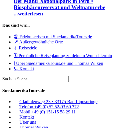
Der Manu Nationalpark in Peru •
Biosphärenreservat und Weltnaturerbe
...weiterlesen
Das sind wir...
🤩 Erlebnisreisen mit SuedamerikaTours.de
📍 Außergewöhnliche Orte
✈️ Reiseziele
🗓️ Persönliche Reiseplanung zu deinem Wunschtermin
ℹ️ Über SuedamerikaTours.de und Thomas Wilken
📞 Kontakt
Suchen
SuedamerikaTours.de
Gladiolenweg 23 • 33175 Bad Lippspringe
Telefon +49 (0) 52 52-93 60 372
Mobil +49 (0) 151-15 58 29 11
Kontakt
Über uns
Thomas Wilken