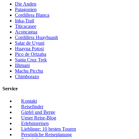
Die Anden
Patagonien
Cordillera Blanca
Inka-Trail
Titicacasee
Aconcagua
Cordillera Huayhuash
Salar de Uyuni
Huayna Potosi
Pico de Orizaba
Santa Cruz Trek
Illimani
Machu Picchu
Chimborazo
Service
Kontakt
Reisefinder
Gipfel und Berge
Unser Reise-Blog
Erlebnisreisen
Lieblinge: 10 besten Touren
Persönliche Reiseplanung