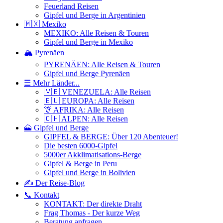
Feuerland Reisen
Gipfel und Berge in Argentinien
🇲🇽 Mexiko
MEXIKO: Alle Reisen & Touren
Gipfel und Berge in Mexiko
🏔️ Pyrenäen
PYRENÄEN: Alle Reisen & Touren
Gipfel und Berge Pyrenäen
☰ Mehr Länder...
🇻🇪 VENEZUELA: Alle Reisen
🇪🇺 EUROPA: Alle Reisen
🦒 AFRIKA: Alle Reisen
🇨🇭 ALPEN: Alle Reisen
🗻 Gipfel und Berge
GIPFEL & BERGE: Über 120 Abenteuer!
Die besten 6000-Gipfel
5000er Akklimatisations-Berge
Gipfel & Berge in Peru
Gipfel und Berge in Bolivien
✍️ Der Reise-Blog
📞 Kontakt
KONTAKT: Der direkte Draht
Frag Thomas - Der kurze Weg
Beratung anfragen