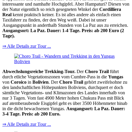
interessante und namhafte Hochgipfel. Aber Hampaturi? Diesen von
der Natur eigentlich so reich gesegneten Winkel der
Cordilliera
Real
kennt praktisch keiner. Es ist alles andere als einfach einen
Taxifahrer zu finden, der den Weg weiß. Dabei ist unser
Ausgangspunkt in anderthalb Stunden von La Paz aus zu erreichen.
Ausgangsort: La Paz. Dauer: 1-4 Tage. Preis: ab 200 Euro (2
Tage).
⇒ Alle Details zur Tour ...
Abwechslungsreiche Trekking-Tour.
Der
Choro Trail
führt
durch etliche Vegetationszonen vom Cumbre-Pass in die
Yungas
von
Coroico
in
Bolivien
. Der
Choro Trail
gehört zweifelsohne zu
den landschaftlichen Höhepunkten Boliviens, durchquert er doch
sämtliche Vegetations- und Klimazonen des Landes innerhalb von
nur 3 Tagen. Vom fast 4900 Meter hohen Chukura Pass mit Blick
auf atemberaubende Eisgipfel geht es über 3500 Höhenmeter hinab
in die dicht bewachsenen Yungas.
Ausgangsort: La Paz. Dauer:
3-4 Tage. Preis: ab 200 Euro.
⇒ Alle Details zur Tour ...