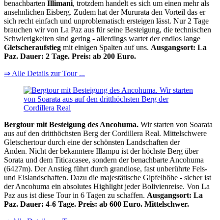
benachbarten
Illimani
, trotzdem handelt es sich um einen mehr als
ansehnlichen Eisberg. Zudem hat der Mururata den Vorteil das er
sich recht einfach und unproblematisch ersteigen lässt. Nur 2 Tage
brauchen wir von La Paz aus für seine Besteigung, die technischen
Schwierigkeiten sind gering - allerdings wartet der endlos lange
Gletscheraufstieg
mit einigen Spalten auf uns.
Ausgangsort: La
Paz. Dauer: 2 Tage. Preis: ab 200 Euro.
⇒ Alle Details zur Tour ...
Bergtour mit Besteigung des Ancohuma.
Wir starten von Soarata
aus auf den dritthöchsten Berg der Cordillera Real. Mittelschwere
Gletschertour durch eine der schönsten Landschaften der
Anden. Nicht der bekanntere Illampu ist der höchste Berg über
Sorata und dem Titicacasee, sondern der benachbarte Ancohuma
(6427m). Der Anstieg führt durch grandiose, fast unberührte Fels-
und Eislandschaften. Dazu die majestätische Gipfelhöhe - sicher ist
der Ancohuma ein absolutes Highlight jeder Bolivienreise. Von La
Paz aus ist diese Tour in 6 Tagen zu schaffen.
Ausgangsort: La
Paz. Dauer: 4-6 Tage. Preis: ab 600 Euro. Mittelschwer.