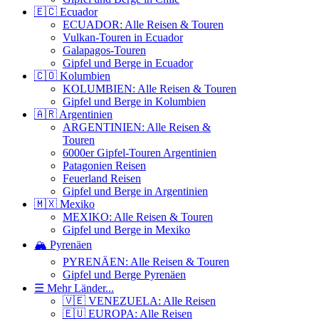
🇪🇨 Ecuador
ECUADOR: Alle Reisen & Touren
Vulkan-Touren in Ecuador
Galapagos-Touren
Gipfel und Berge in Ecuador
🇨🇴 Kolumbien
KOLUMBIEN: Alle Reisen & Touren
Gipfel und Berge in Kolumbien
🇦🇷 Argentinien
ARGENTINIEN: Alle Reisen &
Touren
6000er Gipfel-Touren Argentinien
Patagonien Reisen
Feuerland Reisen
Gipfel und Berge in Argentinien
🇲🇽 Mexiko
MEXIKO: Alle Reisen & Touren
Gipfel und Berge in Mexiko
🏔️ Pyrenäen
PYRENÄEN: Alle Reisen & Touren
Gipfel und Berge Pyrenäen
☰ Mehr Länder...
🇻🇪 VENEZUELA: Alle Reisen
🇪🇺 EUROPA: Alle Reisen