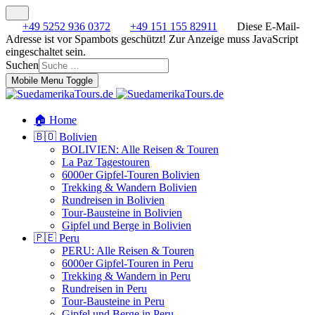
+49 5252 936 0372
+49 151 155 82911
Diese E-Mail-
Adresse ist vor Spambots geschützt! Zur Anzeige muss JavaScript
eingeschaltet sein.
Suchen
Mobile Menu Toggle
🏠 Home
🇧🇴 Bolivien
BOLIVIEN: Alle Reisen & Touren
La Paz Tagestouren
6000er Gipfel-Touren Bolivien
Trekking & Wandern Bolivien
Rundreisen in Bolivien
Tour-Bausteine in Bolivien
Gipfel und Berge in Bolivien
🇵🇪 Peru
PERU: Alle Reisen & Touren
6000er Gipfel-Touren in Peru
Trekking & Wandern in Peru
Rundreisen in Peru
Tour-Bausteine in Peru
Gipfel und Berge in Peru