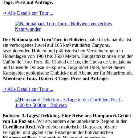
Tage. Preis auf Anfrage.
⇒ Alle Details zur Tour ...
Der Nationalpark Toro Toro in Bolivien
, nahe Cochabamba, ist
ein verborgenes Juwel auf 165 km² mit tiefen Canyons,
faszinierenden Höhlen und prähistorischen Versteinerungen in
Höhenlagen von 1900 bis 3600 Metern. Hauptattraktionen sind der
Cañón de Toro Toro, die Ciudad de Itas, die Cueva de Umajalanta
und tausende Dinosaurierspuren. Gegründet 1989, bietet dieses
Karstgebiet geologische Einblicke und Abenteuer für Naturfreunde.
Abenteuer-Tour. Dauer: 3 Tage. Preis auf Anfrage.
⇒ Alle Details zur Tour ...
Bolivien. 3-Tages-Trekking. Eine Reise ims Hampaturi-Gebiet
von La Paz aus.
Wir erwandern eine unbekannte Region in der
Cordillera Real
. Wir erleben malerische Bergseen, bizarre
Felsgipfel und gigantische Eisberge in der bolivianischen
Königscordillere
. Unberührte Natur und unverbaute