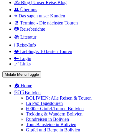
✍️ Blog | Unser Reise-Blog
👥 Über uns
⭐ Das sagen unser Kunden
📆 Termine - Die nächsten Touren
📷 Reiseberichte
📚 Literatur
ℹ️ Reise-Info
❤️ Lieblinge: 10 besten Touren
🔑 Login
🔗 Links
Mobile Menu Toggle
🏠 Home
🇧🇴 Bolivien
BOLIVIEN: Alle Reisen & Touren
La Paz Tagestouren
6000er Gipfel-Touren Bolivien
Trekking & Wandern Bolivien
Rundreisen in Bolivien
Tour-Bausteine in Bolivien
Gipfel und Berge in Bolivien