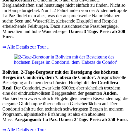
Berglandschaften sind heutzutage nicht einfach zu finden. Nicht so
im Hampaturigebiet. Nur 1-2 Fahrstunden von der Andenmetropole
La Paz findet man alles, was der anspruchsvolle Naturliebhaber
sucht: Seen und Wasserfälle, gleissende Eisgipfel und Respekt
erheischende Felsburgen. Dazu aussichtsreiche Passübergänge,
Mineralien und hohe Wanderberge.
Dauer: 3 Tage. Preis: ab 200
Euro.
⇒ Alle Details zur Tour ...
Bolivien. 2-Tage-Bergtour mit der Besteigung des höchsten
Berges im Condoriri, dem 'Cabeza de Condor'.
Anspruchsvolle
Besteigung auf einen der schönsten Hochgipfel der
Cordillera
Real
. Der Condoriri, zwar kein 6000er, aber sicherlich trotzdem
eine der eindrucksvollsten Berggestalten der gesamten
Anden
.
Flankiert von zwei wirklich Flügeln gleichenden Eiswänden ragt die
elegante Gipfelkuppe über endlosen Gletscherflächen auf. Der
Condoriri zählt zu den technisch schwierigsten Bergen in meinem
Programm, alpinistische Erfahrung ist also ein absolutes
Muss.
Ausgangsort: La Paz. Dauer: 2 Tage. Preis: ab 250 Euro.
⇒ Alle Details zur Tour ...