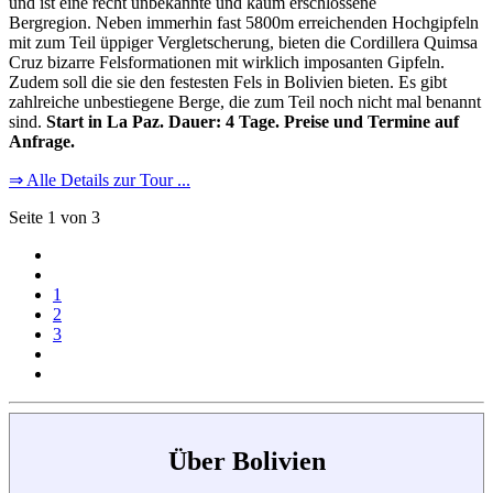
und ist eine recht unbekannte und kaum erschlossene
Bergregion. Neben immerhin fast 5800m erreichenden Hochgipfeln
mit zum Teil üppiger Vergletscherung, bieten die Cordillera Quimsa
Cruz bizarre Felsformationen mit wirklich imposanten Gipfeln.
Zudem soll die sie den festesten Fels in Bolivien bieten. Es gibt
zahlreiche unbestiegene Berge, die zum Teil noch nicht mal benannt
sind.
Start in La Paz. Dauer: 4 Tage. Preise und Termine auf
Anfrage.
⇒ Alle Details zur Tour ...
Seite 1 von 3
1
2
3
Über Bolivien