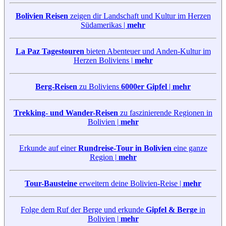
Bolivien Reisen
zeigen dir Landschaft und Kultur im Herzen
Südamerikas |
mehr
La Paz Tagestouren
bieten Abenteuer und Anden-Kultur im
Herzen Boliviens |
mehr
Berg-Reisen
zu Boliviens
6000er Gipfel
|
mehr
Trekking- und Wander-Reisen
zu faszinierende Regionen in
Bolivien |
mehr
Erkunde auf einer
Rundreise-Tour in Bolivien
eine ganze
Region |
mehr
Tour-Bausteine
erweitern deine Bolivien-Reise |
mehr
Folge dem Ruf der Berge und erkunde
Gipfel & Berge
in
Bolivien |
mehr