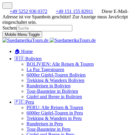
+49 5252 936 0372
+49 151 155 82911
Diese E-Mail-
Adresse ist vor Spambots geschützt! Zur Anzeige muss JavaScript
eingeschaltet sein.
Suchen
Mobile Menu Toggle
🏠 Home
🇧🇴 Bolivien
BOLIVIEN: Alle Reisen & Touren
La Paz Tagestouren
6000er Gipfel-Touren Bolivien
Trekking & Wandern Bolivien
Rundreisen in Bolivien
Tour-Bausteine in Bolivien
Gipfel und Berge in Bolivien
🇵🇪 Peru
PERU: Alle Reisen & Touren
6000er Gipfel-Touren in Peru
Trekking & Wandern in Peru
Rundreisen in Peru
Tour-Bausteine in Peru
Gipfel und Berge in Peru