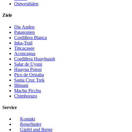
Ostwestfalen
Ziele
Die Anden
Patagonien
Cordillera Blanca
Inka-Trail
Titicacasee
Aconcagua
Cordillera Huayhuash
Salar de Uyuni
Huayna Potosi
Pico de Orizaba
Santa Cruz Trek
Illimani
Machu Picchu
Chimborazo
Service
Kontakt
Reisefinder
Gipfel und Berge