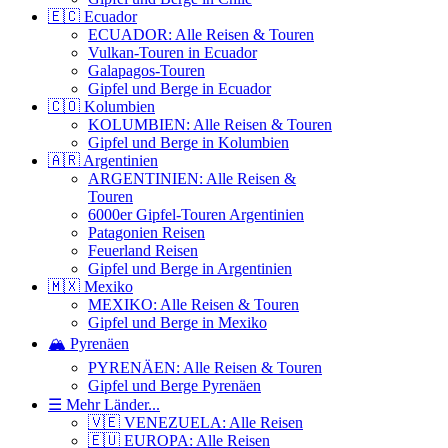
🇪🇨 Ecuador
ECUADOR: Alle Reisen & Touren
Vulkan-Touren in Ecuador
Galapagos-Touren
Gipfel und Berge in Ecuador
🇨🇴 Kolumbien
KOLUMBIEN: Alle Reisen & Touren
Gipfel und Berge in Kolumbien
🇦🇷 Argentinien
ARGENTINIEN: Alle Reisen &
Touren
6000er Gipfel-Touren Argentinien
Patagonien Reisen
Feuerland Reisen
Gipfel und Berge in Argentinien
🇲🇽 Mexiko
MEXIKO: Alle Reisen & Touren
Gipfel und Berge in Mexiko
🏔️ Pyrenäen
PYRENÄEN: Alle Reisen & Touren
Gipfel und Berge Pyrenäen
☰ Mehr Länder...
🇻🇪 VENEZUELA: Alle Reisen
🇪🇺 EUROPA: Alle Reisen