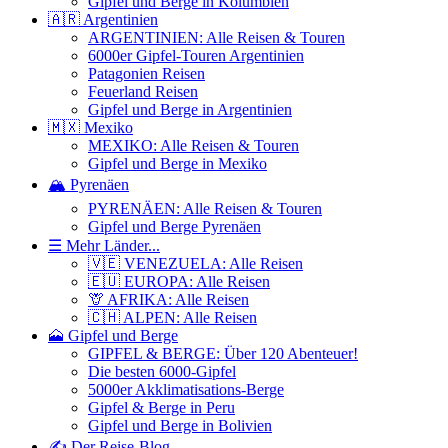
Gipfel und Berge in Kolumbien
🇦🇷 Argentinien
ARGENTINIEN: Alle Reisen & Touren
6000er Gipfel-Touren Argentinien
Patagonien Reisen
Feuerland Reisen
Gipfel und Berge in Argentinien
🇲🇽 Mexiko
MEXIKO: Alle Reisen & Touren
Gipfel und Berge in Mexiko
🏔️ Pyrenäen
PYRENÄEN: Alle Reisen & Touren
Gipfel und Berge Pyrenäen
☰ Mehr Länder...
🇻🇪 VENEZUELA: Alle Reisen
🇪🇺 EUROPA: Alle Reisen
🦒 AFRIKA: Alle Reisen
🇨🇭 ALPEN: Alle Reisen
🗻 Gipfel und Berge
GIPFEL & BERGE: Über 120 Abenteuer!
Die besten 6000-Gipfel
5000er Akklimatisations-Berge
Gipfel & Berge in Peru
Gipfel und Berge in Bolivien
✍️ Der Reise-Blog