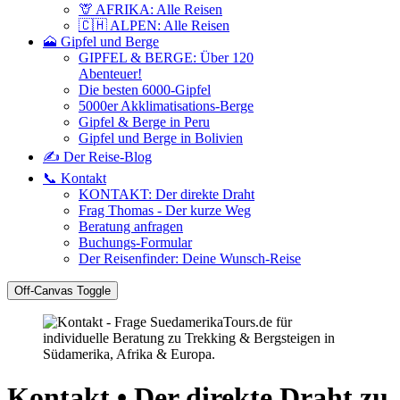
🦒 AFRIKA: Alle Reisen
🇨🇭 ALPEN: Alle Reisen
🗻 Gipfel und Berge
GIPFEL & BERGE: Über 120
Abenteuer!
Die besten 6000-Gipfel
5000er Akklimatisations-Berge
Gipfel & Berge in Peru
Gipfel und Berge in Bolivien
✍️ Der Reise-Blog
📞 Kontakt
KONTAKT: Der direkte Draht
Frag Thomas - Der kurze Weg
Beratung anfragen
Buchungs-Formular
Der Reisenfinder: Deine Wunsch-Reise
Off-Canvas Toggle
Kontakt • Der direkte Draht zu