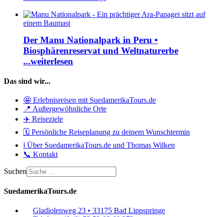
Der Manu Nationalpark in Peru •
Biosphärenreservat und Weltnaturerbe
...weiterlesen
Das sind wir...
🤩 Erlebnisreisen mit SuedamerikaTours.de
📍 Außergewöhnliche Orte
✈️ Reiseziele
🗓️ Persönliche Reiseplanung zu deinem Wunschtermin
ℹ️ Über SuedamerikaTours.de und Thomas Wilken
📞 Kontakt
Suchen
SuedamerikaTours.de
Gladiolenweg 23 • 33175 Bad Lippspringe