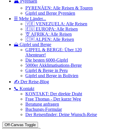
🏔️ Pyrenäen
PYRENÄEN: Alle Reisen & Touren
Gipfel und Berge Pyrenäen
☰ Mehr Länder...
🇻🇪 VENEZUELA: Alle Reisen
🇪🇺 EUROPA: Alle Reisen
🦒 AFRIKA: Alle Reisen
🇨🇭 ALPEN: Alle Reisen
🗻 Gipfel und Berge
GIPFEL & BERGE: Über 120
Abenteuer!
Die besten 6000-Gipfel
5000er Akklimatisations-Berge
Gipfel & Berge in Peru
Gipfel und Berge in Bolivien
✍️ Der Reise-Blog
📞 Kontakt
KONTAKT: Der direkte Draht
Frag Thomas - Der kurze Weg
Beratung anfragen
Buchungs-Formular
Der Reisenfinder: Deine Wunsch-Reise
Off-Canvas Toggle