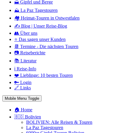
🗻 Gipfel und Berge
⛰️ La Paz Tagestouren
🏘️ Heimat-Touren in Ostwestfalen
✍️ Blog | Unser Reise-Blog
👥 Über uns
⭐ Das sagen unser Kunden
📆 Termine - Die nächsten Touren
📷 Reiseberichte
📚 Literatur
ℹ️ Reise-Info
❤️ Lieblinge: 10 besten Touren
🔑 Login
🔗 Links
Mobile Menu Toggle
🏠 Home
🇧🇴 Bolivien
BOLIVIEN: Alle Reisen & Touren
La Paz Tagestouren
6000er Gipfel-Touren Bolivien