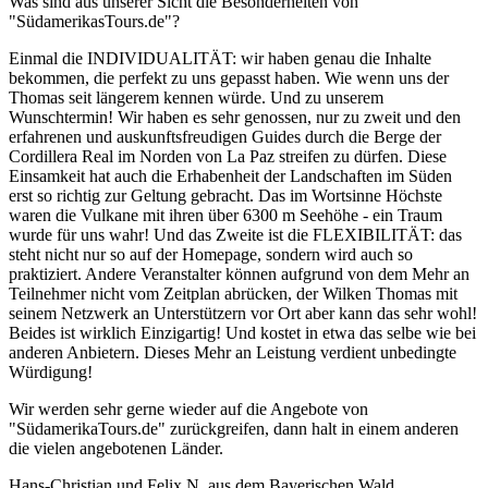
Was sind aus unserer Sicht die Besonderheiten von
"SüdamerikasTours.de"?
Einmal die INDIVIDUALITÄT: wir haben genau die Inhalte
bekommen, die perfekt zu uns gepasst haben. Wie wenn uns der
Thomas seit längerem kennen würde. Und zu unserem
Wunschtermin! Wir haben es sehr genossen, nur zu zweit und den
erfahrenen und auskunftsfreudigen Guides durch die Berge der
Cordillera Real im Norden von La Paz streifen zu dürfen. Diese
Einsamkeit hat auch die Erhabenheit der Landschaften im Süden
erst so richtig zur Geltung gebracht. Das im Wortsinne Höchste
waren die Vulkane mit ihren über 6300 m Seehöhe - ein Traum
wurde für uns wahr! Und das Zweite ist die FLEXIBILITÄT: das
steht nicht nur so auf der Homepage, sondern wird auch so
praktiziert. Andere Veranstalter können aufgrund von dem Mehr an
Teilnehmer nicht vom Zeitplan abrücken, der Wilken Thomas mit
seinem Netzwerk an Unterstützern vor Ort aber kann das sehr wohl!
Beides ist wirklich Einzigartig! Und kostet in etwa das selbe wie bei
anderen Anbietern. Dieses Mehr an Leistung verdient unbedingte
Würdigung!
Wir werden sehr gerne wieder auf die Angebote von
"SüdamerikaTours.de" zurückgreifen, dann halt in einem anderen
die vielen angebotenen Länder.
Hans-Christian und Felix N. aus dem Bayerischen Wald