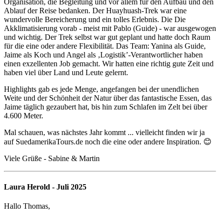
Organisation, die Begleitung und vor allem für den Aufbau und den
Ablauf der Reise bedanken. Der Huayhuash-Trek war eine
wundervolle Bereicherung und ein tolles Erlebnis. Die Die
Akklimatisierung vorab - meist mit Pablo (Guide) - war ausgewogen
und wichtig. Der Trek selbst war gut geplant und hatte doch Raum
für die eine oder andere Flexibilität. Das Team: Yanina als Guide,
Jaime als Koch und Angel als ‚Logistik’-Verantwortlicher haben
einen exzellenten Job gemacht. Wir hatten eine richtig gute Zeit und
haben viel über Land und Leute gelernt.
Highlights gab es jede Menge, angefangen bei der unendlichen
Weite und der Schönheit der Natur über das fantastische Essen, das
Jaime täglich gezaubert hat, bis hin zum Schlafen im Zelt bei über
4.600 Meter.
Mal schauen, was nächstes Jahr kommt ... vielleicht finden wir ja
auf SuedamerikaTours.de noch die eine oder andere Inspiration. 😊
Viele Grüße - Sabine & Martin
Laura Herold - Juli 2025
Hallo Thomas,