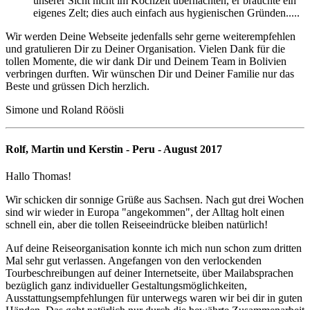
unserer Sicht nicht im Kochzelt übernachten, er bräuchte ein
eigenes Zelt; dies auch einfach aus hygienischen Gründen.....
Wir werden Deine Webseite jedenfalls sehr gerne weiterempfehlen
und gratulieren Dir zu Deiner Organisation. Vielen Dank für die
tollen Momente, die wir dank Dir und Deinem Team in Bolivien
verbringen durften. Wir wünschen Dir und Deiner Familie nur das
Beste und grüssen Dich herzlich.
Simone und Roland Röösli
Rolf, Martin und Kerstin - Peru - August 2017
Hallo Thomas!
Wir schicken dir sonnige Grüße aus Sachsen. Nach gut drei Wochen
sind wir wieder in Europa "angekommen", der Alltag holt einen
schnell ein, aber die tollen Reiseeindrücke bleiben natürlich!
Auf deine Reiseorganisation konnte ich mich nun schon zum dritten
Mal sehr gut verlassen. Angefangen von den verlockenden
Tourbeschreibungen auf deiner Internetseite, über Mailabsprachen
bezüglich ganz individueller Gestaltungsmöglichkeiten,
Ausstattungsempfehlungen für unterwegs waren wir bei dir in guten