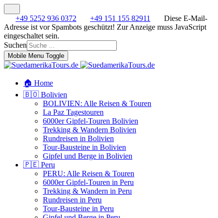
+49 5252 936 0372
+49 151 155 82911
Diese E-Mail-
Adresse ist vor Spambots geschützt! Zur Anzeige muss JavaScript
eingeschaltet sein.
Suchen
Mobile Menu Toggle
🏠 Home
🇧🇴 Bolivien
BOLIVIEN: Alle Reisen & Touren
La Paz Tagestouren
6000er Gipfel-Touren Bolivien
Trekking & Wandern Bolivien
Rundreisen in Bolivien
Tour-Bausteine in Bolivien
Gipfel und Berge in Bolivien
🇵🇪 Peru
PERU: Alle Reisen & Touren
6000er Gipfel-Touren in Peru
Trekking & Wandern in Peru
Rundreisen in Peru
Tour-Bausteine in Peru
Gipfel und Berge in Peru