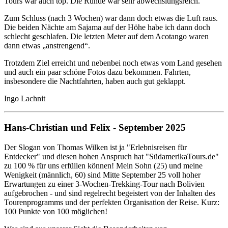
Tours war auch top. Die Runde war sehr abwechslungsreich.
Zum Schluss (nach 3 Wochen) war dann doch etwas die Luft raus.
Die beiden Nächte am Sajama auf der Höhe habe ich dann doch
schlecht geschlafen. Die letzten Meter auf dem Acotango waren
dann etwas „anstrengend“.
Trotzdem Ziel erreicht und nebenbei noch etwas vom Land gesehen
und auch ein paar schöne Fotos dazu bekommen. Fahrten,
insbesondere die Nachtfahrten, haben auch gut geklappt.
Ingo Lachnit
Hans-Christian und Felix - September 2025
Der Slogan von Thomas Wilken ist ja "Erlebnisreisen für
Entdecker" und diesen hohen Anspruch hat "SüdamerikaTours.de"
zu 100 % für uns erfüllen können! Mein Sohn (25) und meine
Wenigkeit (männlich, 60) sind Mitte September 25 voll hoher
Erwartungen zu einer 3-Wochen-Trekking-Tour nach Bolivien
aufgebrochen - und sind regelrecht begeistert von der Inhalten des
Tourenprogramms und der perfekten Organisation der Reise. Kurz:
100 Punkte von 100 möglichen!