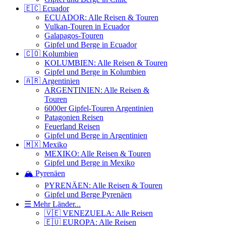
🇪🇨 Ecuador
ECUADOR: Alle Reisen & Touren
Vulkan-Touren in Ecuador
Galapagos-Touren
Gipfel und Berge in Ecuador
🇨🇴 Kolumbien
KOLUMBIEN: Alle Reisen & Touren
Gipfel und Berge in Kolumbien
🇦🇷 Argentinien
ARGENTINIEN: Alle Reisen &
Touren
6000er Gipfel-Touren Argentinien
Patagonien Reisen
Feuerland Reisen
Gipfel und Berge in Argentinien
🇲🇽 Mexiko
MEXIKO: Alle Reisen & Touren
Gipfel und Berge in Mexiko
🏔️ Pyrenäen
PYRENÄEN: Alle Reisen & Touren
Gipfel und Berge Pyrenäen
☰ Mehr Länder...
🇻🇪 VENEZUELA: Alle Reisen
🇪🇺 EUROPA: Alle Reisen