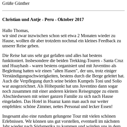
Grüße Günther
Christian und Antje - Peru - Oktober 2017
Hallo Thomas,
wir sind zwar inzwischen schon seit etwa 2 Monaten wieder zu
Hause, wollten dir aber trotzdem nochmal ein kleines Feedback zu
unserer Reise geben.
Die Reise hat uns sehr gut gefallen und alles hat bestens
funktioniert. Insbesondere die beiden Trekking-Touren - Santa Cruz
und Huayhash - waren bestens organisiert und mit Juventino als
Begleitung hatten wir einen "alten Hasen", der uns, trotz einiger
Verständigungsschwierigkeiten, bestens durch die Berge geleitet hat.
Auch die Verpflegung durch seine beiden Kumpels Toni und Solio
war ausgezeichnet. Als Höhepunkt hat uns Juventino dann sogar
noch zusammen mit einer anderen kleinen Reisegruppe zu einem
Abschiedsessen mit seiner ganzen Familie zu sich nach Hause
eingeladen. Das Hotel in Huaraz kann man auch nur weiter
empfehlen: schöne Zimmer, nettes Personal und lecker Essen!
Insgesamt also eine rundum gelungene Tour mit vielen schönen
Erlebnissen. Wir können uns gut vorstellen, eventuell im nächsten
Jahr wieder nach Südamerika zu kommen und würden uns in dem