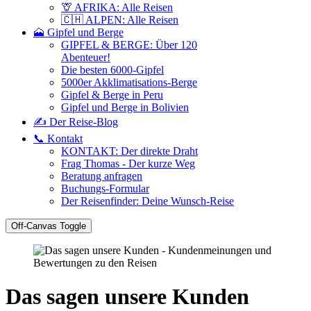
🦒 AFRIKA: Alle Reisen
🇨🇭 ALPEN: Alle Reisen
🗻 Gipfel und Berge
GIPFEL & BERGE: Über 120
Abenteuer!
Die besten 6000-Gipfel
5000er Akklimatisations-Berge
Gipfel & Berge in Peru
Gipfel und Berge in Bolivien
✍️ Der Reise-Blog
📞 Kontakt
KONTAKT: Der direkte Draht
Frag Thomas - Der kurze Weg
Beratung anfragen
Buchungs-Formular
Der Reisenfinder: Deine Wunsch-Reise
Off-Canvas Toggle
Das sagen unsere Kunden