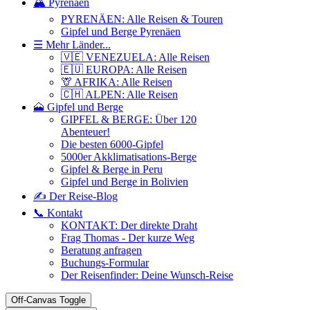
🏔️ Pyrenäen
PYRENÄEN: Alle Reisen & Touren
Gipfel und Berge Pyrenäen
☰ Mehr Länder...
🇻🇪 VENEZUELA: Alle Reisen
🇪🇺 EUROPA: Alle Reisen
🦒 AFRIKA: Alle Reisen
🇨🇭 ALPEN: Alle Reisen
🗻 Gipfel und Berge
GIPFEL & BERGE: Über 120
Abenteuer!
Die besten 6000-Gipfel
5000er Akklimatisations-Berge
Gipfel & Berge in Peru
Gipfel und Berge in Bolivien
✍️ Der Reise-Blog
📞 Kontakt
KONTAKT: Der direkte Draht
Frag Thomas - Der kurze Weg
Beratung anfragen
Buchungs-Formular
Der Reisenfinder: Deine Wunsch-Reise
Off-Canvas Toggle