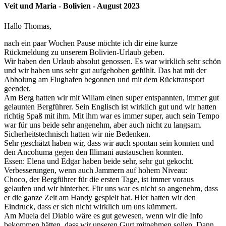
Veit und Maria - Bolivien - August 2023
Hallo Thomas,
nach ein paar Wochen Pause möchte ich dir eine kurze
Rückmeldung zu unserem Bolivien-Urlaub geben.
Wir haben den Urlaub absolut genossen. Es war wirklich sehr schön
und wir haben uns sehr gut aufgehoben gefühlt. Das hat mit der
Abholung am Flughafen begonnen und mit dem Rücktransport
geendet.
Am Berg hatten wir mit Wiliam einen super entspannten, immer gut
gelaunten Bergführer. Sein Englisch ist wirklich gut und wir hatten
richtig Spaß mit ihm. Mit ihm war es immer super, auch sein Tempo
war für uns beide sehr angenehm, aber auch nicht zu langsam.
Sicherheitstechnisch hatten wir nie Bedenken.
Sehr geschätzt haben wir, dass wir auch spontan sein konnten und
den Ancohuma gegen den Illimani austauschen konnten.
Essen: Elena und Edgar haben beide sehr, sehr gut gekocht.
Verbesserungen, wenn auch Jammern auf hohem Niveau:
Choco, der Bergführer für die ersten Tage, ist immer voraus
gelaufen und wir hinterher. Für uns war es nicht so angenehm, dass
er die ganze Zeit am Handy gespielt hat. Hier hatten wir den
Eindruck, dass er sich nicht wirklich um uns kümmert.
Am Muela del Diablo wäre es gut gewesen, wenn wir die Info
bekommen hätten, dass wir unseren Gurt mitnehmen sollen. Dann