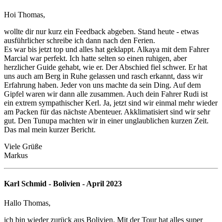
Hoi Thomas,
wollte dir nur kurz ein Feedback abgeben. Stand heute - etwas
ausführlicher schreibe ich dann nach den Ferien.
Es war bis jetzt top und alles hat geklappt. Alkaya mit dem Fahrer
Marcial war perfekt. Ich hatte selten so einen ruhigen, aber
herzlicher Guide gehabt, wie er. Der Abschied fiel schwer. Er hat
uns auch am Berg in Ruhe gelassen und rasch erkannt, dass wir
Erfahrung haben. Jeder von uns machte da sein Ding. Auf dem
Gipfel waren wir dann alle zusammen. Auch dein Fahrer Rudi ist
ein extrem sympathischer Kerl. Ja, jetzt sind wir einmal mehr wieder
am Packen für das nächste Abenteuer. Akklimatisiert sind wir sehr
gut. Den Tunupa machten wir in einer unglaublichen kurzen Zeit.
Das mal mein kurzer Bericht.
Viele Grüße
Markus
Karl Schmid - Bolivien - April 2023
Hallo Thomas,
ich bin wieder zurück aus Bolivien. Mit der Tour hat alles super