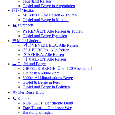
Feuerland Reisen
Gipfel und Berge in Argentinien
🇲🇽 Mexiko
MEXIKO: Alle Reisen & Touren
Gipfel und Berge in Mexiko
🏔️ Pyrenäen
PYRENÄEN: Alle Reisen & Touren
Gipfel und Berge Pyrenäen
☰ Mehr Länder...
🇻🇪 VENEZUELA: Alle Reisen
🇪🇺 EUROPA: Alle Reisen
🦒 AFRIKA: Alle Reisen
🇨🇭 ALPEN: Alle Reisen
🗻 Gipfel und Berge
GIPFEL & BERGE: Über 120 Abenteuer!
Die besten 6000-Gipfel
5000er Akklimatisations-Berge
Gipfel & Berge in Peru
Gipfel und Berge in Bolivien
✍️ Der Reise-Blog
📞 Kontakt
KONTAKT: Der direkte Draht
Frag Thomas - Der kurze Weg
Beratung anfragen