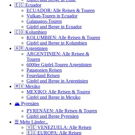
🇪🇨 Ecuador
ECUADOR: Alle Reisen & Touren
Vulkan-Touren in Ecuador
Galapagos-Touren
Gipfel und Berge in Ecuador
🇨🇴 Kolumbien
KOLUMBIEN: Alle Reisen & Touren
Gipfel und Berge in Kolumbien
🇦🇷 Argentinien
ARGENTINIEN: Alle Reisen &
Touren
6000er Gipfel-Touren Argentinien
Patagonien Reisen
Feuerland Reisen
Gipfel und Berge in Argentinien
🇲🇽 Mexiko
MEXIKO: Alle Reisen & Touren
Gipfel und Berge in Mexiko
🏔️ Pyrenäen
PYRENÄEN: Alle Reisen & Touren
Gipfel und Berge Pyrenäen
☰ Mehr Länder...
🇻🇪 VENEZUELA: Alle Reisen
🇪🇺 EUROPA: Alle Reisen