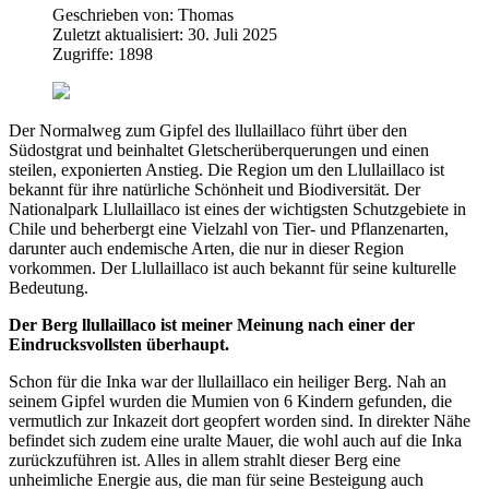
Geschrieben von:
Thomas
Zuletzt aktualisiert: 30. Juli 2025
Zugriffe: 1898
Der Normalweg zum Gipfel des llullaillaco führt über den
Südostgrat und beinhaltet Gletscherüberquerungen und einen
steilen, exponierten Anstieg. Die Region um den Llullaillaco ist
bekannt für ihre natürliche Schönheit und Biodiversität. Der
Nationalpark Llullaillaco ist eines der wichtigsten Schutzgebiete in
Chile und beherbergt eine Vielzahl von Tier- und Pflanzenarten,
darunter auch endemische Arten, die nur in dieser Region
vorkommen. Der Llullaillaco ist auch bekannt für seine kulturelle
Bedeutung.
Der Berg llullaillaco ist meiner Meinung nach einer der
Eindrucksvollsten überhaupt.
Schon für die Inka war der llullaillaco ein heiliger Berg. Nah an
seinem Gipfel wurden die Mumien von 6 Kindern gefunden, die
vermutlich zur Inkazeit dort geopfert worden sind. In direkter Nähe
befindet sich zudem eine uralte Mauer, die wohl auch auf die Inka
zurückzuführen ist. Alles in allem strahlt dieser Berg eine
unheimliche Energie aus, die man für seine Besteigung auch