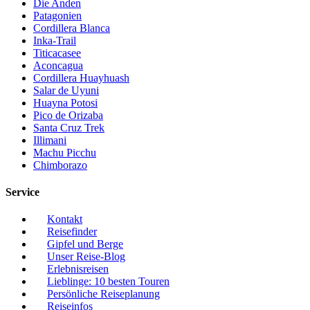
Die Anden
Patagonien
Cordillera Blanca
Inka-Trail
Titicacasee
Aconcagua
Cordillera Huayhuash
Salar de Uyuni
Huayna Potosi
Pico de Orizaba
Santa Cruz Trek
Illimani
Machu Picchu
Chimborazo
Service
Kontakt
Reisefinder
Gipfel und Berge
Unser Reise-Blog
Erlebnisreisen
Lieblinge: 10 besten Touren
Persönliche Reiseplanung
Reiseinfos