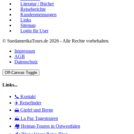
Literatur / Bücher
Reiseberichte
Kundenmeinungen
Links
Sitemap
Login für User
© SuedamerikaTours.de 2026 - Alle Rechte vorbehalten.
Impressum
AGB
Datenschutz
Off-Canvas Toggle
Links...
📞 Kontakt
✈️ Reisefinder
🗻 Gipfel und Berge
⛰️ La Paz Tagestouren
🏘️ Heimat-Touren in Ostwestfalen