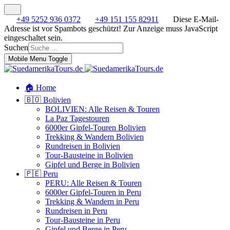
+49 5252 936 0372
+49 151 155 82911
Diese E-Mail-
Adresse ist vor Spambots geschützt! Zur Anzeige muss JavaScript
eingeschaltet sein.
Suchen
Mobile Menu Toggle
🏠 Home
🇧🇴 Bolivien
BOLIVIEN: Alle Reisen & Touren
La Paz Tagestouren
6000er Gipfel-Touren Bolivien
Trekking & Wandern Bolivien
Rundreisen in Bolivien
Tour-Bausteine in Bolivien
Gipfel und Berge in Bolivien
🇵🇪 Peru
PERU: Alle Reisen & Touren
6000er Gipfel-Touren in Peru
Trekking & Wandern in Peru
Rundreisen in Peru
Tour-Bausteine in Peru
Gipfel und Berge in Peru