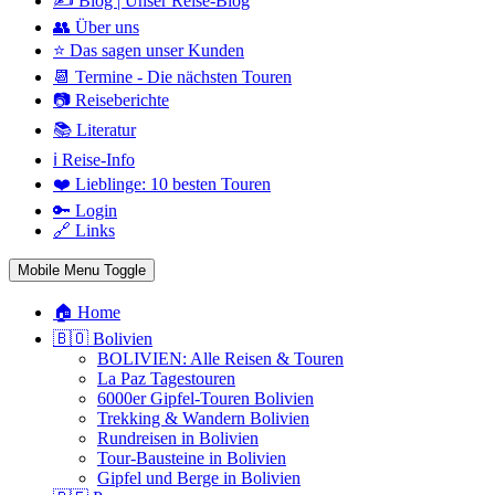
✍️ Blog | Unser Reise-Blog
👥 Über uns
⭐ Das sagen unser Kunden
📆 Termine - Die nächsten Touren
📷 Reiseberichte
📚 Literatur
ℹ️ Reise-Info
❤️ Lieblinge: 10 besten Touren
🔑 Login
🔗 Links
Mobile Menu Toggle
🏠 Home
🇧🇴 Bolivien
BOLIVIEN: Alle Reisen & Touren
La Paz Tagestouren
6000er Gipfel-Touren Bolivien
Trekking & Wandern Bolivien
Rundreisen in Bolivien
Tour-Bausteine in Bolivien
Gipfel und Berge in Bolivien