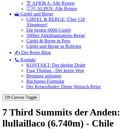
🦒 AFRIKA: Alle Reisen
🇨🇭 ALPEN: Alle Reisen
🗻 Gipfel und Berge
GIPFEL & BERGE: Über 120
Abenteuer!
Die besten 6000-Gipfel
5000er Akklimatisations-Berge
Gipfel & Berge in Peru
Gipfel und Berge in Bolivien
✍️ Der Reise-Blog
📞 Kontakt
KONTAKT: Der direkte Draht
Frag Thomas - Der kurze Weg
Beratung anfragen
Buchungs-Formular
Der Reisenfinder: Deine Wunsch-Reise
Off-Canvas Toggle
7 Third Summits der Anden:
llullaillaco (6.740m) - Chile