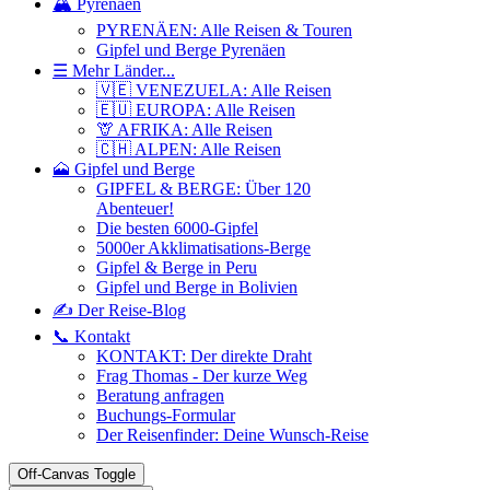
🏔️ Pyrenäen
PYRENÄEN: Alle Reisen & Touren
Gipfel und Berge Pyrenäen
☰ Mehr Länder...
🇻🇪 VENEZUELA: Alle Reisen
🇪🇺 EUROPA: Alle Reisen
🦒 AFRIKA: Alle Reisen
🇨🇭 ALPEN: Alle Reisen
🗻 Gipfel und Berge
GIPFEL & BERGE: Über 120
Abenteuer!
Die besten 6000-Gipfel
5000er Akklimatisations-Berge
Gipfel & Berge in Peru
Gipfel und Berge in Bolivien
✍️ Der Reise-Blog
📞 Kontakt
KONTAKT: Der direkte Draht
Frag Thomas - Der kurze Weg
Beratung anfragen
Buchungs-Formular
Der Reisenfinder: Deine Wunsch-Reise
Off-Canvas Toggle