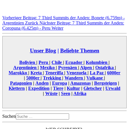
Vorheriger Beitrag: 7 Third Summits der Anden: Bonete (6.759m) -
Argentinien
Zurück
Nächster Beitrag: 7 Third Summits der Anden:
Coropuna (6.425m) - Peru
Weiter
Unser Blog
|
Beliebte Themen
Bolivien
|
Peru
|
Chile
|
Ecuador
|
Kolumbien
|
Argentinien
|
Mexiko
|
Pyrenäen
|
Alpen
|
Ostafrika
|
Marokko
|
Kreta
|
Teneriffa
|
Venezuela
|
La Paz
|
6000er
|
5000er
|
Trekking
|
Wandern
|
Vulkane
|
Patagonien
|
Anden
|
Europa
|
Amazonas
|
Bergsteigen
|
Klettern
|
Expedition
|
Tiere
|
Kultur
|
Gletscher
|
Urwald
|
Wüste
|
Seen
|
Afrika
Suchen