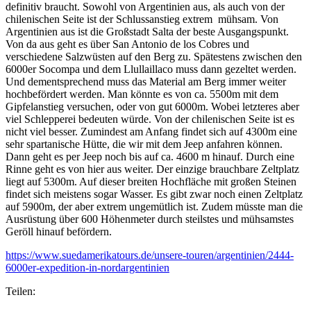
definitiv braucht. Sowohl von Argentinien aus, als auch von der
chilenischen Seite ist der Schlussanstieg extrem mühsam. Von
Argentinien aus ist die Großstadt Salta der beste Ausgangspunkt.
Von da aus geht es über San Antonio de los Cobres und
verschiedene Salzwüsten auf den Berg zu. Spätestens zwischen den
6000er Socompa und dem Llullaillaco muss dann gezeltet werden.
Und dementsprechend muss das Material am Berg immer weiter
hochbefördert werden. Man könnte es von ca. 5500m mit dem
Gipfelanstieg versuchen, oder von gut 6000m. Wobei letzteres aber
viel Schlepperei bedeuten würde. Von der chilenischen Seite ist es
nicht viel besser. Zumindest am Anfang findet sich auf 4300m eine
sehr spartanische Hütte, die wir mit dem Jeep anfahren können.
Dann geht es per Jeep noch bis auf ca. 4600 m hinauf. Durch eine
Rinne geht es von hier aus weiter. Der einzige brauchbare Zeltplatz
liegt auf 5300m. Auf dieser breiten Hochfläche mit großen Steinen
findet sich meistens sogar Wasser. Es gibt zwar noch einen Zeltplatz
auf 5900m, der aber extrem ungemütlich ist. Zudem müsste man die
Ausrüstung über 600 Höhenmeter durch steilstes und mühsamstes
Geröll hinauf befördern.
https://www.suedamerikatours.de/unsere-touren/argentinien/2444-
6000er-expedition-in-nordargentinien
Teilen: