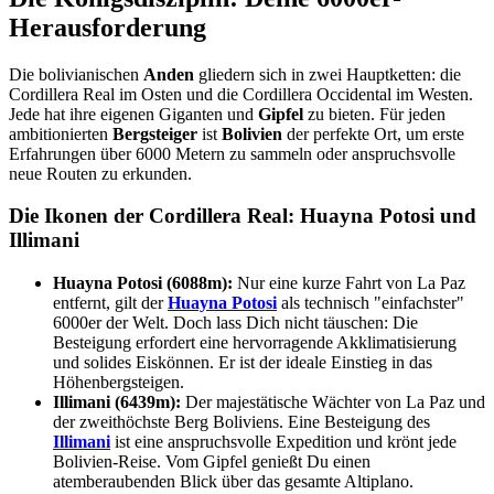
Herausforderung
Die bolivianischen
Anden
gliedern sich in zwei Hauptketten: die
Cordillera Real im Osten und die Cordillera Occidental im Westen.
Jede hat ihre eigenen Giganten und
Gipfel
zu bieten. Für jeden
ambitionierten
Bergsteiger
ist
Bolivien
der perfekte Ort, um erste
Erfahrungen über 6000 Metern zu sammeln oder anspruchsvolle
neue Routen zu erkunden.
Die Ikonen der Cordillera Real: Huayna Potosi und
Illimani
Huayna Potosi (6088m):
Nur eine kurze Fahrt von La Paz
entfernt, gilt der
Huayna Potosi
als technisch "einfachster"
6000er der Welt. Doch lass Dich nicht täuschen: Die
Besteigung erfordert eine hervorragende Akklimatisierung
und solides Eiskönnen. Er ist der ideale Einstieg in das
Höhenbergsteigen.
Illimani (6439m):
Der majestätische Wächter von La Paz und
der zweithöchste Berg Boliviens. Eine Besteigung des
Illimani
ist eine anspruchsvolle Expedition und krönt jede
Bolivien-Reise. Vom Gipfel genießt Du einen
atemberaubenden Blick über das gesamte Altiplano.