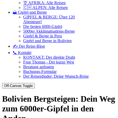
🦒 AFRIKA: Alle Reisen
🇨🇭 ALPEN: Alle Reisen
🗻 Gipfel und Berge
GIPFEL & BERGE: Über 120
Abenteuer!
Die besten 6000-Gipfel
5000er Akklimatisations-Berge
Gipfel & Berge in Peru
Gipfel und Berge in Bolivien
✍️ Der Reise-Blog
📞 Kontakt
KONTAKT: Der direkte Draht
Frag Thomas - Der kurze Weg
Beratung anfragen
Buchungs-Formular
Der Reisenfinder: Deine Wunsch-Reise
Off-Canvas Toggle
Bolivien Bergsteigen: Dein Weg
zum 6000er-Gipfel in den