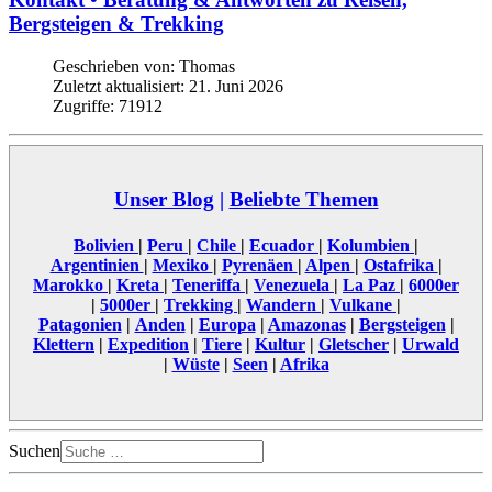
Bergsteigen & Trekking
Geschrieben von:
Thomas
Zuletzt aktualisiert: 21. Juni 2026
Zugriffe: 71912
Unser Blog
|
Beliebte Themen
Bolivien
|
Peru
|
Chile
|
Ecuador
|
Kolumbien
|
Argentinien
|
Mexiko
|
Pyrenäen
|
Alpen
|
Ostafrika
|
Marokko
|
Kreta
|
Teneriffa
|
Venezuela
|
La Paz
|
6000er
|
5000er
|
Trekking
|
Wandern
|
Vulkane
|
Patagonien
|
Anden
|
Europa
|
Amazonas
|
Bergsteigen
|
Klettern
|
Expedition
|
Tiere
|
Kultur
|
Gletscher
|
Urwald
|
Wüste
|
Seen
|
Afrika
Suchen