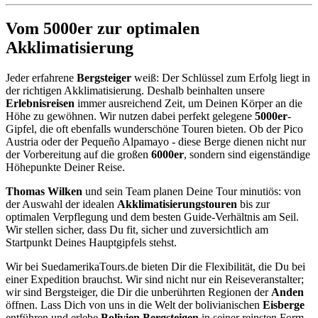
Vom 5000er zur optimalen
Akklimatisierung
Jeder erfahrene
Bergsteiger
weiß: Der Schlüssel zum Erfolg liegt in
der richtigen Akklimatisierung. Deshalb beinhalten unsere
Erlebnisreisen
immer ausreichend Zeit, um Deinen Körper an die
Höhe zu gewöhnen. Wir nutzen dabei perfekt gelegene
5000er
-
Gipfel, die oft ebenfalls wunderschöne Touren bieten. Ob der Pico
Austria oder der Pequeño Alpamayo - diese Berge dienen nicht nur
der Vorbereitung auf die großen
6000er
, sondern sind eigenständige
Höhepunkte Deiner Reise.
Thomas Wilken
und sein Team planen Deine Tour minutiös: von
der Auswahl der idealen
Akklimatisierungstouren
bis zur
optimalen Verpflegung und dem besten Guide-Verhältnis am Seil.
Wir stellen sicher, dass Du fit, sicher und zuversichtlich am
Startpunkt Deines Hauptgipfels stehst.
Wir bei SuedamerikaTours.de bieten Dir die Flexibilität, die Du bei
einer Expedition brauchst. Wir sind nicht nur ein Reiseveranstalter;
wir sind Bergsteiger, die Dir die unberührten Regionen der
Anden
öffnen. Lass Dich von uns in die Welt der bolivianischen
Eisberge
entführen und erlebe
Bolivien Bergsteigen
in seiner reinsten Form.