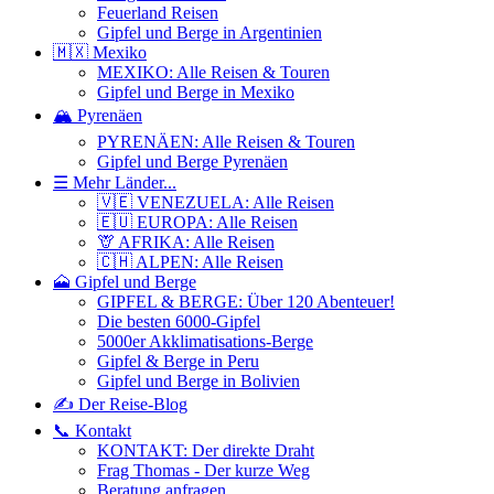
Feuerland Reisen
Gipfel und Berge in Argentinien
🇲🇽 Mexiko
MEXIKO: Alle Reisen & Touren
Gipfel und Berge in Mexiko
🏔️ Pyrenäen
PYRENÄEN: Alle Reisen & Touren
Gipfel und Berge Pyrenäen
☰ Mehr Länder...
🇻🇪 VENEZUELA: Alle Reisen
🇪🇺 EUROPA: Alle Reisen
🦒 AFRIKA: Alle Reisen
🇨🇭 ALPEN: Alle Reisen
🗻 Gipfel und Berge
GIPFEL & BERGE: Über 120 Abenteuer!
Die besten 6000-Gipfel
5000er Akklimatisations-Berge
Gipfel & Berge in Peru
Gipfel und Berge in Bolivien
✍️ Der Reise-Blog
📞 Kontakt
KONTAKT: Der direkte Draht
Frag Thomas - Der kurze Weg
Beratung anfragen