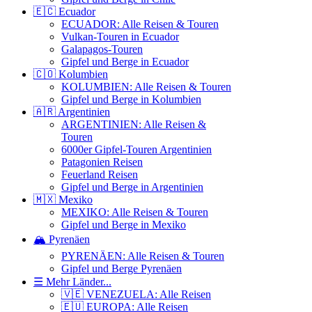
🇪🇨 Ecuador
ECUADOR: Alle Reisen & Touren
Vulkan-Touren in Ecuador
Galapagos-Touren
Gipfel und Berge in Ecuador
🇨🇴 Kolumbien
KOLUMBIEN: Alle Reisen & Touren
Gipfel und Berge in Kolumbien
🇦🇷 Argentinien
ARGENTINIEN: Alle Reisen &
Touren
6000er Gipfel-Touren Argentinien
Patagonien Reisen
Feuerland Reisen
Gipfel und Berge in Argentinien
🇲🇽 Mexiko
MEXIKO: Alle Reisen & Touren
Gipfel und Berge in Mexiko
🏔️ Pyrenäen
PYRENÄEN: Alle Reisen & Touren
Gipfel und Berge Pyrenäen
☰ Mehr Länder...
🇻🇪 VENEZUELA: Alle Reisen
🇪🇺 EUROPA: Alle Reisen