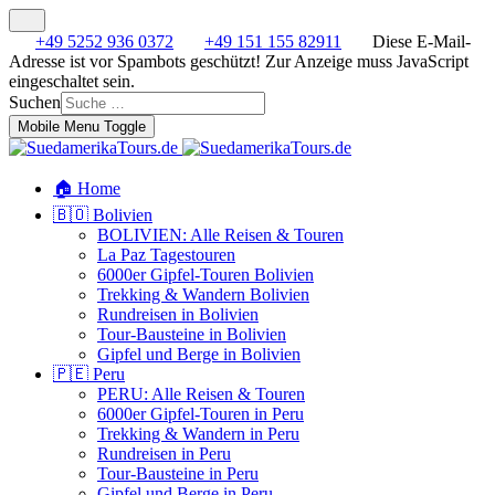
+49 5252 936 0372
+49 151 155 82911
Diese E-Mail-
Adresse ist vor Spambots geschützt! Zur Anzeige muss JavaScript
eingeschaltet sein.
Suchen
Mobile Menu Toggle
🏠 Home
🇧🇴 Bolivien
BOLIVIEN: Alle Reisen & Touren
La Paz Tagestouren
6000er Gipfel-Touren Bolivien
Trekking & Wandern Bolivien
Rundreisen in Bolivien
Tour-Bausteine in Bolivien
Gipfel und Berge in Bolivien
🇵🇪 Peru
PERU: Alle Reisen & Touren
6000er Gipfel-Touren in Peru
Trekking & Wandern in Peru
Rundreisen in Peru
Tour-Bausteine in Peru
Gipfel und Berge in Peru