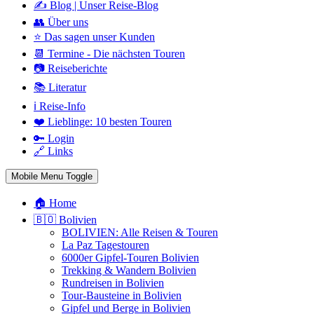
✍️ Blog | Unser Reise-Blog
👥 Über uns
⭐ Das sagen unser Kunden
📆 Termine - Die nächsten Touren
📷 Reiseberichte
📚 Literatur
ℹ️ Reise-Info
❤️ Lieblinge: 10 besten Touren
🔑 Login
🔗 Links
Mobile Menu Toggle
🏠 Home
🇧🇴 Bolivien
BOLIVIEN: Alle Reisen & Touren
La Paz Tagestouren
6000er Gipfel-Touren Bolivien
Trekking & Wandern Bolivien
Rundreisen in Bolivien
Tour-Bausteine in Bolivien
Gipfel und Berge in Bolivien