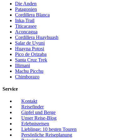
Die Anden
Patagonien
Cordillera Blanca
Inka-Trail
Titicacasee
Aconcagua
Cordillera Huayhuash
Salar de Uyuni
Huayna Potosi
Pico de Orizaba
Santa Cruz Trek
Illimani
Machu Picchu
Chimborazo
Service
Kontakt
Reisefinder
Gipfel und Berge
Unser Reise-Blog
Erlebnisreisen
Lieblinge: 10 besten Touren
Persönliche Reiseplanung