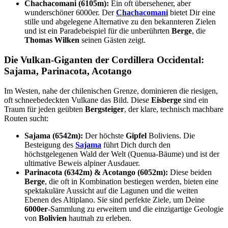
Chachacomani (6105m):
Ein oft übersehener, aber
wunderschöner 6000er. Der
Chachacomani
bietet Dir eine
stille und abgelegene Alternative zu den bekannteren Zielen
und ist ein Paradebeispiel für die unberührten
Berge
, die
Thomas Wilken
seinen Gästen zeigt.
Die Vulkan-Giganten der Cordillera Occidental:
Sajama, Parinacota, Acotango
Im Westen, nahe der chilenischen Grenze, dominieren die riesigen,
oft schneebedeckten Vulkane das Bild. Diese
Eisberge
sind ein
Traum für jeden geübten
Bergsteiger
, der klare, technisch machbare
Routen sucht:
Sajama (6542m):
Der höchste
Gipfel
Boliviens. Die
Besteigung des
Sajama
führt Dich durch den
höchstgelegenen Wald der Welt (Quenua-Bäume) und ist der
ultimative Beweis alpiner Ausdauer.
Parinacota (6342m) & Acotango (6052m):
Diese beiden
Berge
, die oft in Kombination bestiegen werden, bieten eine
spektakuläre Aussicht auf die Lagunen und die weiten
Ebenen des Altiplano. Sie sind perfekte Ziele, um Deine
6000er
-Sammlung zu erweitern und die einzigartige Geologie
von
Bolivien
hautnah zu erleben.