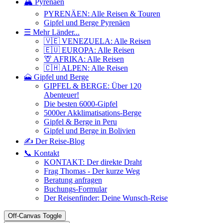
🏔️ Pyrenäen
PYRENÄEN: Alle Reisen & Touren
Gipfel und Berge Pyrenäen
☰ Mehr Länder...
🇻🇪 VENEZUELA: Alle Reisen
🇪🇺 EUROPA: Alle Reisen
🦒 AFRIKA: Alle Reisen
🇨🇭 ALPEN: Alle Reisen
🗻 Gipfel und Berge
GIPFEL & BERGE: Über 120
Abenteuer!
Die besten 6000-Gipfel
5000er Akklimatisations-Berge
Gipfel & Berge in Peru
Gipfel und Berge in Bolivien
✍️ Der Reise-Blog
📞 Kontakt
KONTAKT: Der direkte Draht
Frag Thomas - Der kurze Weg
Beratung anfragen
Buchungs-Formular
Der Reisenfinder: Deine Wunsch-Reise
Off-Canvas Toggle