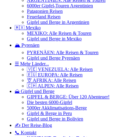
ARGENTINIEN: Alle Reisen & Touren
6000er Gipfel-Touren Argentinien
Patagonien Reisen
Feuerland Reisen
Gipfel und Berge in Argentinien
🇲🇽 Mexiko
MEXIKO: Alle Reisen & Touren
Gipfel und Berge in Mexiko
🏔️ Pyrenäen
PYRENÄEN: Alle Reisen & Touren
Gipfel und Berge Pyrenäen
☰ Mehr Länder...
🇻🇪 VENEZUELA: Alle Reisen
🇪🇺 EUROPA: Alle Reisen
🦒 AFRIKA: Alle Reisen
🇨🇭 ALPEN: Alle Reisen
🗻 Gipfel und Berge
GIPFEL & BERGE: Über 120 Abenteuer!
Die besten 6000-Gipfel
5000er Akklimatisations-Berge
Gipfel & Berge in Peru
Gipfel und Berge in Bolivien
✍️ Der Reise-Blog
📞 Kontakt