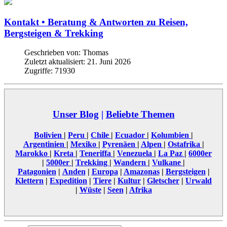
Kontakt • Beratung & Antworten zu Reisen,
Bergsteigen & Trekking
Geschrieben von:
Thomas
Zuletzt aktualisiert: 21. Juni 2026
Zugriffe: 71930
Unser Blog
|
Beliebte Themen
Bolivien
|
Peru
|
Chile
|
Ecuador
|
Kolumbien
|
Argentinien
|
Mexiko
|
Pyrenäen
|
Alpen
|
Ostafrika
|
Marokko
|
Kreta
|
Teneriffa
|
Venezuela
|
La Paz
|
6000er
|
5000er
|
Trekking
|
Wandern
|
Vulkane
|
Patagonien
|
Anden
|
Europa
|
Amazonas
|
Bergsteigen
|
Klettern
|
Expedition
|
Tiere
|
Kultur
|
Gletscher
|
Urwald
|
Wüste
|
Seen
|
Afrika