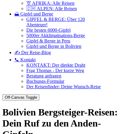
🦒 AFRIKA: Alle Reisen
🇨🇭 ALPEN: Alle Reisen
🗻 Gipfel und Berge
GIPFEL & BERGE: Über 120
Abenteuer!
Die besten 6000-Gipfel
5000er Akklimatisations-Berge
Gipfel & Berge in Peru
Gipfel und Berge in Bolivien
✍️ Der Reise-Blog
📞 Kontakt
KONTAKT: Der direkte Draht
Frag Thomas - Der kurze Weg
Beratung anfragen
Buchungs-Formular
Der Reisenfinder: Deine Wunsch-Reise
Off-Canvas Toggle
Bolivien Bergsteiger-Reisen:
Dein Ruf zu den Anden-