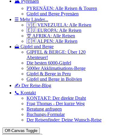
🏔️ Pyrenäen
PYRENÄEN: Alle Reisen & Touren
Gipfel und Berge Pyrenäen
☰ Mehr Länder...
🇻🇪 VENEZUELA: Alle Reisen
🇪🇺 EUROPA: Alle Reisen
🦒 AFRIKA: Alle Reisen
🇨🇭 ALPEN: Alle Reisen
🗻 Gipfel und Berge
GIPFEL & BERGE: Über 120
Abenteuer!
Die besten 6000-Gipfel
5000er Akklimatisations-Berge
Gipfel & Berge in Peru
Gipfel und Berge in Bolivien
✍️ Der Reise-Blog
📞 Kontakt
KONTAKT: Der direkte Draht
Frag Thomas - Der kurze Weg
Beratung anfragen
Buchungs-Formular
Der Reisenfinder: Deine Wunsch-Reise
Off-Canvas Toggle