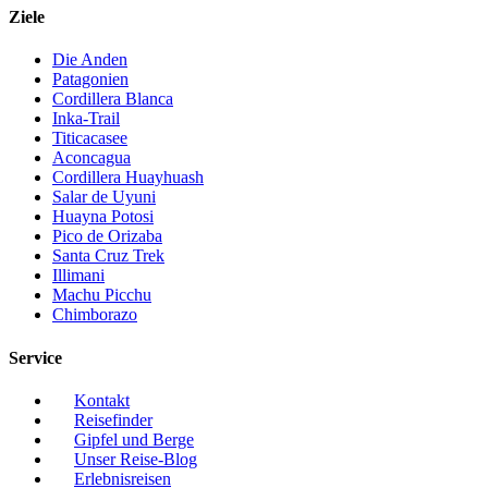
Ziele
Die Anden
Patagonien
Cordillera Blanca
Inka-Trail
Titicacasee
Aconcagua
Cordillera Huayhuash
Salar de Uyuni
Huayna Potosi
Pico de Orizaba
Santa Cruz Trek
Illimani
Machu Picchu
Chimborazo
Service
Kontakt
Reisefinder
Gipfel und Berge
Unser Reise-Blog
Erlebnisreisen