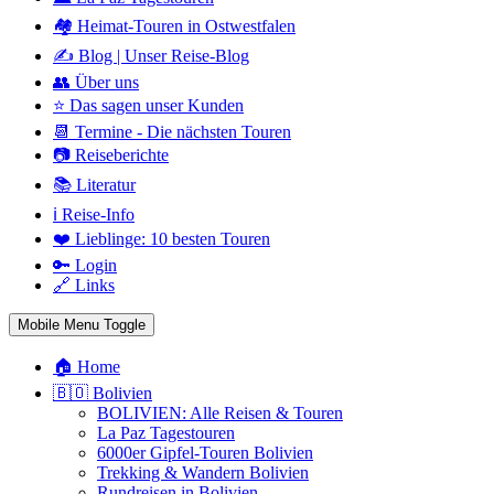
🏘️ Heimat-Touren in Ostwestfalen
✍️ Blog | Unser Reise-Blog
👥 Über uns
⭐ Das sagen unser Kunden
📆 Termine - Die nächsten Touren
📷 Reiseberichte
📚 Literatur
ℹ️ Reise-Info
❤️ Lieblinge: 10 besten Touren
🔑 Login
🔗 Links
Mobile Menu Toggle
🏠 Home
🇧🇴 Bolivien
BOLIVIEN: Alle Reisen & Touren
La Paz Tagestouren
6000er Gipfel-Touren Bolivien
Trekking & Wandern Bolivien
Rundreisen in Bolivien