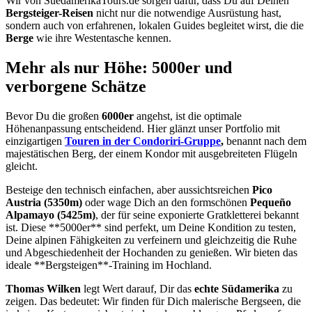
Wir von SuedamerikaTours.de sorgen dafür, dass Du auf Deinen
Bergsteiger-Reisen
nicht nur die notwendige Ausrüstung hast,
sondern auch von erfahrenen, lokalen Guides begleitet wirst, die die
Berge
wie ihre Westentasche kennen.
Mehr als nur Höhe: 5000er und
verborgene Schätze
Bevor Du die großen
6000er
angehst, ist die optimale
Höhenanpassung entscheidend. Hier glänzt unser Portfolio mit
einzigartigen
Touren in der Condoriri-Gruppe
,
benannt nach dem
majestätischen Berg, der einem Kondor mit ausgebreiteten Flügeln
gleicht.
Besteige den technisch einfachen, aber aussichtsreichen
Pico
Austria (5350m)
oder wage Dich an den formschönen
Pequeño
Alpamayo (5425m)
, der für seine exponierte Gratkletterei bekannt
ist. Diese **5000er** sind perfekt, um Deine Kondition zu testen,
Deine alpinen Fähigkeiten zu verfeinern und gleichzeitig die Ruhe
und Abgeschiedenheit der Hochanden zu genießen. Wir bieten das
ideale **Bergsteigen**-Training im Hochland.
Thomas Wilken
legt Wert darauf, Dir das
echte Südamerika
zu
zeigen. Das bedeutet: Wir finden für Dich malerische Bergseen, die