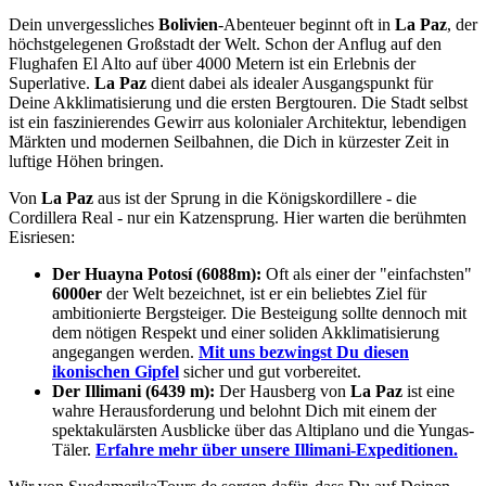
Dein unvergessliches
Bolivien
-Abenteuer beginnt oft in
La Paz
, der
höchstgelegenen Großstadt der Welt. Schon der Anflug auf den
Flughafen El Alto auf über 4000 Metern ist ein Erlebnis der
Superlative.
La Paz
dient dabei als idealer Ausgangspunkt für
Deine Akklimatisierung und die ersten Bergtouren. Die Stadt selbst
ist ein faszinierendes Gewirr aus kolonialer Architektur, lebendigen
Märkten und modernen Seilbahnen, die Dich in kürzester Zeit in
luftige Höhen bringen.
Von
La Paz
aus ist der Sprung in die Königskordillere - die
Cordillera Real - nur ein Katzensprung. Hier warten die berühmten
Eisriesen:
Der Huayna Potosí (6088m):
Oft als einer der "einfachsten"
6000er
der Welt bezeichnet, ist er ein beliebtes Ziel für
ambitionierte Bergsteiger. Die Besteigung sollte dennoch mit
dem nötigen Respekt und einer soliden Akklimatisierung
angegangen werden.
Mit uns bezwingst Du diesen
ikonischen Gipfel
sicher und gut vorbereitet.
Der Illimani (6439 m):
Der Hausberg von
La Paz
ist eine
wahre Herausforderung und belohnt Dich mit einem der
spektakulärsten Ausblicke über das Altiplano und die Yungas-
Täler.
Erfahre mehr über unsere Illimani-Expeditionen.