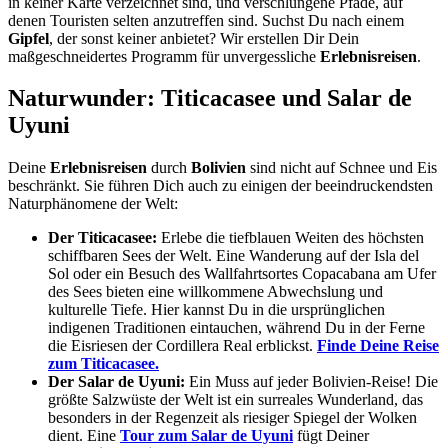
in keiner Karte verzeichnet sind, und verschlungene Pfade, auf
denen Touristen selten anzutreffen sind. Suchst Du nach einem
Gipfel
, der sonst keiner anbietet? Wir erstellen Dir Dein
maßgeschneidertes Programm für unvergessliche
Erlebnisreisen
.
Naturwunder: Titicacasee und Salar de
Uyuni
Deine
Erlebnisreisen
durch
Bolivien
sind nicht auf Schnee und Eis
beschränkt. Sie führen Dich auch zu einigen der beeindruckendsten
Naturphänomene der Welt:
Der Titicacasee:
Erlebe die tiefblauen Weiten des höchsten
schiffbaren Sees der Welt. Eine Wanderung auf der Isla del
Sol oder ein Besuch des Wallfahrtsortes Copacabana am Ufer
des Sees bieten eine willkommene Abwechslung und
kulturelle Tiefe. Hier kannst Du in die ursprünglichen
indigenen Traditionen eintauchen, während Du in der Ferne
die Eisriesen der Cordillera Real erblickst.
Finde Deine Reise
zum Titicacasee.
Der Salar de Uyuni:
Ein Muss auf jeder Bolivien-Reise! Die
größte Salzwüste der Welt ist ein surreales Wunderland, das
besonders in der Regenzeit als riesiger Spiegel der Wolken
dient. Eine
Tour zum Salar de Uyuni
fügt Deiner