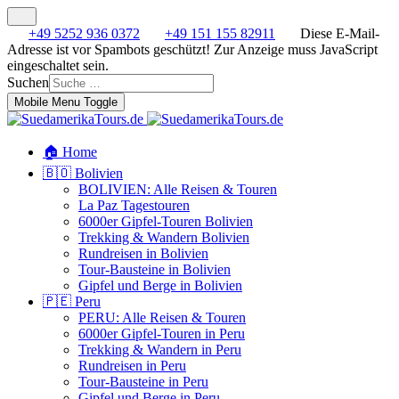
+49 5252 936 0372
+49 151 155 82911
Diese E-Mail-
Adresse ist vor Spambots geschützt! Zur Anzeige muss JavaScript
eingeschaltet sein.
Suchen
Mobile Menu Toggle
🏠 Home
🇧🇴 Bolivien
BOLIVIEN: Alle Reisen & Touren
La Paz Tagestouren
6000er Gipfel-Touren Bolivien
Trekking & Wandern Bolivien
Rundreisen in Bolivien
Tour-Bausteine in Bolivien
Gipfel und Berge in Bolivien
🇵🇪 Peru
PERU: Alle Reisen & Touren
6000er Gipfel-Touren in Peru
Trekking & Wandern in Peru
Rundreisen in Peru
Tour-Bausteine in Peru
Gipfel und Berge in Peru