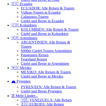
🇪🇨 Ecuador
ECUADOR: Alle Reisen & Touren
Vulkan-Touren in Ecuador
Galapagos-Touren
Gipfel und Berge in Ecuador
🇨🇴 Kolumbien
KOLUMBIEN: Alle Reisen & Touren
Gipfel und Berge in Kolumbien
🇦🇷 Argentinien
ARGENTINIEN: Alle Reisen &
Touren
6000er Gipfel-Touren Argentinien
Patagonien Reisen
Feuerland Reisen
Gipfel und Berge in Argentinien
🇲🇽 Mexiko
MEXIKO: Alle Reisen & Touren
Gipfel und Berge in Mexiko
🏔️ Pyrenäen
PYRENÄEN: Alle Reisen & Touren
Gipfel und Berge Pyrenäen
☰ Mehr Länder...
🇻🇪 VENEZUELA: Alle Reisen
🇪🇺 EUROPA: Alle Reisen