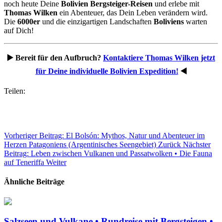
noch heute Deine
Bolivien Bergsteiger-Reisen
und erlebe mit
Thomas Wilken
ein Abenteuer, das Dein Leben verändern wird.
Die
6000er
und die einzigartigen Landschaften
Boliviens
warten
auf Dich!
▶️ Bereit für den Aufbruch?
Kontaktiere Thomas Wilken jetzt
für Deine individuelle Bolivien Expedition!
◀️
Teilen:
Vorheriger Beitrag: El Bolsón: Mythos, Natur und Abenteuer im
Herzen Patagoniens (Argentinisches Seengebiet)
Zurück
Nächster
Beitrag: Leben zwischen Vulkanen und Passatwolken • Die Fauna
auf Teneriffa
Weiter
Ähnliche Beiträge
Salzseen und Vulkane • Rundreise mit Bergsteigen •