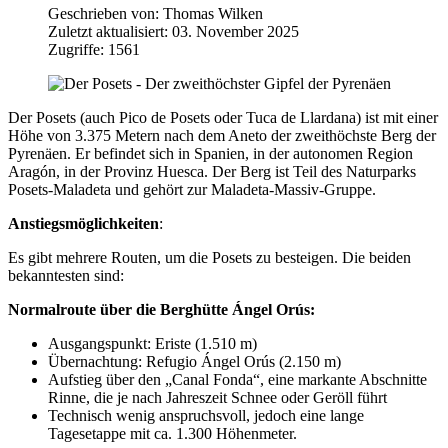
Geschrieben von:
Thomas Wilken
Zuletzt aktualisiert: 03. November 2025
Zugriffe: 1561
Der Posets (auch Pico de Posets oder Tuca de Llardana) ist mit einer
Höhe von 3.375 Metern nach dem Aneto der zweithöchste Berg der
Pyrenäen. Er befindet sich in Spanien, in der autonomen Region
Aragón, in der Provinz Huesca. Der Berg ist Teil des Naturparks
Posets-Maladeta und gehört zur Maladeta-Massiv-Gruppe.
Anstiegsmöglichkeiten
:
Es gibt mehrere Routen, um die Posets zu besteigen. Die beiden
bekanntesten sind:
Normalroute über die Berghütte Ángel Orús:
Ausgangspunkt: Eriste (1.510 m)
Übernachtung: Refugio Ángel Orús (2.150 m)
Aufstieg über den „Canal Fonda“, eine markante Abschnitte
Rinne, die je nach Jahreszeit Schnee oder Geröll führt
Technisch wenig anspruchsvoll, jedoch eine lange
Tagesetappe mit ca. 1.300 Höhenmeter.