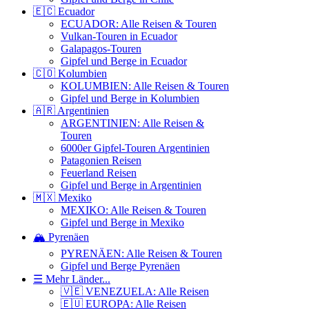
🇪🇨 Ecuador
ECUADOR: Alle Reisen & Touren
Vulkan-Touren in Ecuador
Galapagos-Touren
Gipfel und Berge in Ecuador
🇨🇴 Kolumbien
KOLUMBIEN: Alle Reisen & Touren
Gipfel und Berge in Kolumbien
🇦🇷 Argentinien
ARGENTINIEN: Alle Reisen &
Touren
6000er Gipfel-Touren Argentinien
Patagonien Reisen
Feuerland Reisen
Gipfel und Berge in Argentinien
🇲🇽 Mexiko
MEXIKO: Alle Reisen & Touren
Gipfel und Berge in Mexiko
🏔️ Pyrenäen
PYRENÄEN: Alle Reisen & Touren
Gipfel und Berge Pyrenäen
☰ Mehr Länder...
🇻🇪 VENEZUELA: Alle Reisen
🇪🇺 EUROPA: Alle Reisen