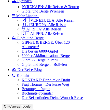
🏔️ Pyrenäen
PYRENÄEN: Alle Reisen & Touren
Gipfel und Berge Pyrenäen
☰ Mehr Länder...
🇻🇪 VENEZUELA: Alle Reisen
🇪🇺 EUROPA: Alle Reisen
🦒 AFRIKA: Alle Reisen
🇨🇭 ALPEN: Alle Reisen
🗻 Gipfel und Berge
GIPFEL & BERGE: Über 120
Abenteuer!
Die besten 6000-Gipfel
5000er Akklimatisations-Berge
Gipfel & Berge in Peru
Gipfel und Berge in Bolivien
✍️ Der Reise-Blog
📞 Kontakt
KONTAKT: Der direkte Draht
Frag Thomas - Der kurze Weg
Beratung anfragen
Buchungs-Formular
Der Reisenfinder: Deine Wunsch-Reise
Off-Canvas Toggle