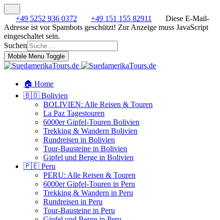
+49 5252 936 0372
+49 151 155 82911
Diese E-Mail-
Adresse ist vor Spambots geschützt! Zur Anzeige muss JavaScript
eingeschaltet sein.
Suchen
Mobile Menu Toggle
🏠 Home
🇧🇴 Bolivien
BOLIVIEN: Alle Reisen & Touren
La Paz Tagestouren
6000er Gipfel-Touren Bolivien
Trekking & Wandern Bolivien
Rundreisen in Bolivien
Tour-Bausteine in Bolivien
Gipfel und Berge in Bolivien
🇵🇪 Peru
PERU: Alle Reisen & Touren
6000er Gipfel-Touren in Peru
Trekking & Wandern in Peru
Rundreisen in Peru
Tour-Bausteine in Peru
Gipfel und Berge in Peru