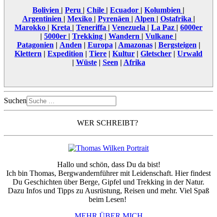
Bolivien
|
Peru
|
Chile
|
Ecuador
|
Kolumbien
|
Argentinien
|
Mexiko
|
Pyrenäen
|
Alpen
|
Ostafrika
|
Marokko
|
Kreta
|
Teneriffa
|
Venezuela
|
La Paz
|
6000er
|
5000er
|
Trekking
|
Wandern
|
Vulkane
|
Patagonien
|
Anden
|
Europa
|
Amazonas
|
Bergsteigen
|
Klettern
|
Expedition
|
Tiere
|
Kultur
|
Gletscher
|
Urwald
|
Wüste
|
Seen
|
Afrika
Suchen
WER SCHREIBT?
Hallo und schön, dass Du da bist!
Ich bin Thomas, Bergwandernführer mit Leidenschaft. Hier findest
Du Geschichten über Berge, Gipfel und Trekking in der Natur.
Dazu Infos und Tipps zu Ausrüstung, Reisen und mehr. Viel Spaß
beim Lesen!
MEHR ÜBER MICH