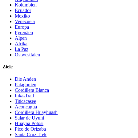
Kolumbien
Ecuador
Mexiko
Venezuela
Europa
Pyrenäen
Alpen
Afrika
La Paz
Ostwestfalen
Ziele
Die Anden
Patagonien
Cordillera Blanca
Inka-Trail
Titicacasee
Aconcagua
Cordillera Huayhuash
Salar de Uyuni
Huayna Potosi
Pico de Orizaba
Santa Cruz Trek