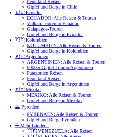
Feuerland Reisen
Gipfel und Berge in Chile
🇪🇨 Ecuador
ECUADOR: Alle Reisen & Touren
Vulkan-Touren in Ecuador
Galapagos-Touren
Gipfel und Berge in Ecuador
🇨🇴 Kolumbien
KOLUMBIEN: Alle Reisen & Touren
Gipfel und Berge in Kolumbien
🇦🇷 Argentinien
ARGENTINIEN: Alle Reisen & Touren
6000er Gipfel-Touren Argentinien
Patagonien Reisen
Feuerland Reisen
Gipfel und Berge in Argentinien
🇲🇽 Mexiko
MEXIKO: Alle Reisen & Touren
Gipfel und Berge in Mexiko
🏔️ Pyrenäen
PYRENÄEN: Alle Reisen & Touren
Gipfel und Berge Pyrenäen
☰ Mehr Länder...
🇻🇪 VENEZUELA: Alle Reisen
🇪🇺 EUROPA: Alle Reisen