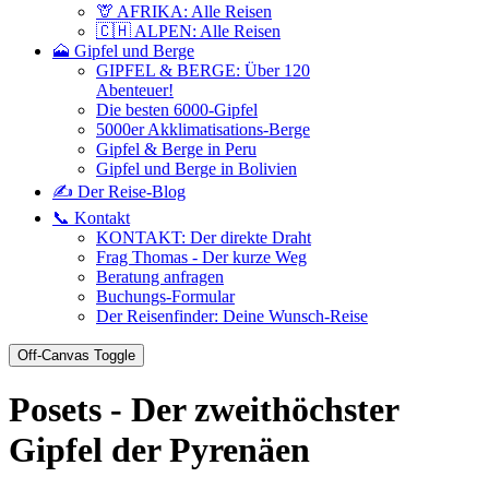
🦒 AFRIKA: Alle Reisen
🇨🇭 ALPEN: Alle Reisen
🗻 Gipfel und Berge
GIPFEL & BERGE: Über 120
Abenteuer!
Die besten 6000-Gipfel
5000er Akklimatisations-Berge
Gipfel & Berge in Peru
Gipfel und Berge in Bolivien
✍️ Der Reise-Blog
📞 Kontakt
KONTAKT: Der direkte Draht
Frag Thomas - Der kurze Weg
Beratung anfragen
Buchungs-Formular
Der Reisenfinder: Deine Wunsch-Reise
Off-Canvas Toggle
Posets - Der zweithöchster
Gipfel der Pyrenäen