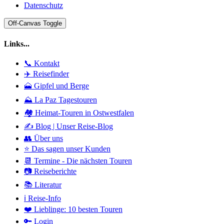
Datenschutz
Off-Canvas Toggle
Links...
📞 Kontakt
✈️ Reisefinder
🗻 Gipfel und Berge
⛰️ La Paz Tagestouren
🏘️ Heimat-Touren in Ostwestfalen
✍️ Blog | Unser Reise-Blog
👥 Über uns
⭐ Das sagen unser Kunden
📆 Termine - Die nächsten Touren
📷 Reiseberichte
📚 Literatur
ℹ️ Reise-Info
❤️ Lieblinge: 10 besten Touren
🔑 Login