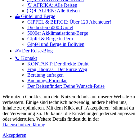
🦒 AFRIKA: Alle Reisen
🇨🇭 ALPEN: Alle Reisen
🗻 Gipfel und Berge
GIPFEL & BERGE: Über 120 Abenteuer!
Die besten 6000-Gipfel
5000er Akklimatisations-Berge
Gipfel & Berge in Peru
Gipfel und Berge in Bolivien
✍️ Der Reise-Blog
📞 Kontakt
KONTAKT: Der direkte Draht
Frag Thomas - Der kurze Weg
Beratung anfragen
Buchungs-Formular
Der Reisenfinder: Deine Wunsch-Reise
Wir nutzen Cookies, um dein Nutzererlebnis auf unserer Website zu
verbessern. Einige sind technisch notwendig, andere helfen uns,
Inhalte zu optimieren.
Mit dem Klick auf „Akzeptieren“ stimmst du
der Verwendung zu. Du kannst die Einstellungen jederzeit anpassen
oder widerrufen. Weitere Details findest du in der
Datenschutzerklärung
Akzeptieren