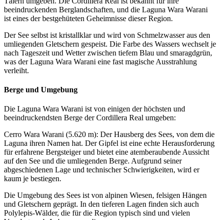
Tälern umgeben. Die Cordillera Real ist bekannt für ihre
beeindruckenden Berglandschaften, und die Laguna Wara Warani
ist eines der bestgehüteten Geheimnisse dieser Region.
Der See selbst ist kristallklar und wird von Schmelzwasser aus den
umliegenden Gletschern gespeist. Die Farbe des Wassers wechselt je
nach Tageszeit und Wetter zwischen tiefem Blau und smaragdgrün,
was der Laguna Wara Warani eine fast magische Ausstrahlung
verleiht.
Berge und Umgebung
Die Laguna Wara Warani ist von einigen der höchsten und
beeindruckendsten Berge der Cordillera Real umgeben:
Cerro Wara Warani (5.620 m): Der Hausberg des Sees, von dem die
Laguna ihren Namen hat. Der Gipfel ist eine echte Herausforderung
für erfahrene Bergsteiger und bietet eine atemberaubende Aussicht
auf den See und die umliegenden Berge. Aufgrund seiner
abgeschiedenen Lage und technischer Schwierigkeiten, wird er
kaum je bestiegen.
Die Umgebung des Sees ist von alpinen Wiesen, felsigen Hängen
und Gletschern geprägt. In den tieferen Lagen finden sich auch
Polylepis-Wälder, die für die Region typisch sind und vielen