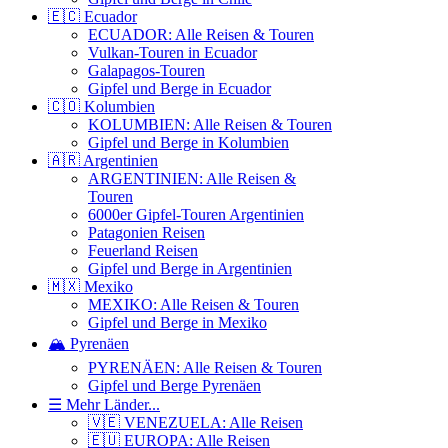
🇪🇨 Ecuador
ECUADOR: Alle Reisen & Touren
Vulkan-Touren in Ecuador
Galapagos-Touren
Gipfel und Berge in Ecuador
🇨🇴 Kolumbien
KOLUMBIEN: Alle Reisen & Touren
Gipfel und Berge in Kolumbien
🇦🇷 Argentinien
ARGENTINIEN: Alle Reisen &
Touren
6000er Gipfel-Touren Argentinien
Patagonien Reisen
Feuerland Reisen
Gipfel und Berge in Argentinien
🇲🇽 Mexiko
MEXIKO: Alle Reisen & Touren
Gipfel und Berge in Mexiko
🏔️ Pyrenäen
PYRENÄEN: Alle Reisen & Touren
Gipfel und Berge Pyrenäen
☰ Mehr Länder...
🇻🇪 VENEZUELA: Alle Reisen
🇪🇺 EUROPA: Alle Reisen