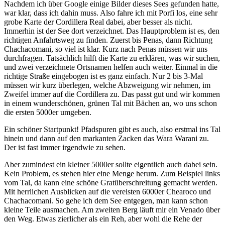
Nachdem ich über Google einige Bilder dieses Sees gefunden hatte,
war klar, dass ich dahin muss. Also fahre ich mit Porfi los, eine sehr
grobe Karte der Cordillera Real dabei, aber besser als nicht.
Immerhin ist der See dort verzeichnet. Das Hauptproblem ist es, den
richtigen Anfahrtsweg zu finden. Zuerst bis Penas, dann Richtung
Chachacomani, so viel ist klar. Kurz nach Penas müssen wir uns
durchfragen. Tatsächlich hilft die Karte zu erklären, was wir suchen,
und zwei verzeichnete Ortsnamen helfen auch weiter. Einmal in die
richtige Straße eingebogen ist es ganz einfach. Nur 2 bis 3-Mal
müssen wir kurz überlegen, welche Abzweigung wir nehmen, im
Zweifel immer auf die Cordillera zu. Das passt gut und wir kommen
in einem wunderschönen, grünen Tal mit Bächen an, wo uns schon
die ersten 5000er umgeben.
Ein schöner Startpunkt! Pfadspuren gibt es auch, also erstmal ins Tal
hinein und dann auf den markanten Zacken das Wara Warani zu.
Der ist fast immer irgendwie zu sehen.
Aber zumindest ein kleiner 5000er sollte eigentlich auch dabei sein.
Kein Problem, es stehen hier eine Menge herum. Zum Beispiel links
vom Tal, da kann eine schöne Gratüberschreitung gemacht werden.
Mit herrlichen Ausblicken auf die vereisten 6000er Chearoco und
Chachacomani. So gehe ich dem See entgegen, man kann schon
kleine Teile ausmachen. Am zweiten Berg läuft mir ein Venado über
den Weg. Etwas zierlicher als ein Reh, aber wohl die Rehe der