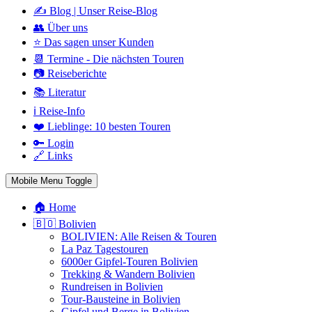
✍️ Blog | Unser Reise-Blog
👥 Über uns
⭐ Das sagen unser Kunden
📆 Termine - Die nächsten Touren
📷 Reiseberichte
📚 Literatur
ℹ️ Reise-Info
❤️ Lieblinge: 10 besten Touren
🔑 Login
🔗 Links
Mobile Menu Toggle
🏠 Home
🇧🇴 Bolivien
BOLIVIEN: Alle Reisen & Touren
La Paz Tagestouren
6000er Gipfel-Touren Bolivien
Trekking & Wandern Bolivien
Rundreisen in Bolivien
Tour-Bausteine in Bolivien
Gipfel und Berge in Bolivien