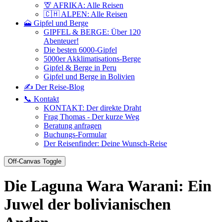
🦒 AFRIKA: Alle Reisen
🇨🇭 ALPEN: Alle Reisen
🗻 Gipfel und Berge
GIPFEL & BERGE: Über 120
Abenteuer!
Die besten 6000-Gipfel
5000er Akklimatisations-Berge
Gipfel & Berge in Peru
Gipfel und Berge in Bolivien
✍️ Der Reise-Blog
📞 Kontakt
KONTAKT: Der direkte Draht
Frag Thomas - Der kurze Weg
Beratung anfragen
Buchungs-Formular
Der Reisenfinder: Deine Wunsch-Reise
Off-Canvas Toggle
Die Laguna Wara Warani: Ein
Juwel der bolivianischen