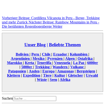
Vorheriger Beitrag: Cordillera Vilcanota in Peru - Berge, Trekking
und mehr
Zurück
Nächster Beitrag: Rainbow Mountains in Peru -
Die berühmten Regenbogenberge
Weiter
Unser Blog
|
Beliebte Themen
Bolivien
|
Peru
|
Chile
|
Ecuador
|
Kolumbien
|
Argentinien
|
Mexiko
|
Pyrenäen
|
Alpen
|
Ostafrika
|
Marokko
|
Kreta
|
Teneriffa
|
Venezuela
|
La Paz
|
6000er
|
5000er
|
Trekking
|
Wandern
|
Vulkane
|
Patagonien
|
Anden
|
Europa
|
Amazonas
|
Bergsteigen
|
Klettern
|
Expedition
|
Tiere
|
Kultur
|
Gletscher
|
Urwald
|
Wüste
|
Seen
|
Afrika
Suchen