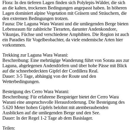
Flora: In den tieferen Lagen finden sich Polylepis-Wälder, die sich
an die kalten, trockenen Bedingungen angepasst haben. In höheren
Lagen dominiert alpine Vegetation mit Gräsern und Sträuchern, die
den extremen Bedingungen trotzen.
Fauna: Die Laguna Wara Warani und die umliegenden Berge bieten
Lebensraum für zahlreiche Tierarten, darunter Andenkondore,
Vikunjas, Füchse und verschiedene Amphibien. Die Region ist auch
ein Paradies für Vogelbeobachter, da viele endemische Arten hier
vorkommen.
Trekking zur Laguna Wara Warani:
Beschreibung: Eine mehrtägige Wanderung führt von Sorata aus zur
Laguna, abgelegenen Andendörfern und über hohe Pässe mit Blick
auf die schneebedeckten Gipfel der Cordillera Real.
Dauer: 3-5 Tage, abhängig von der Route und den
Wetterbedingungen.
Besteigung des Cerro Wara Warani:
Beschreibung: Für erfahrene Bergsteiger bietet der Cerro Wara
Warani eine anspruchsvolle Herausforderung. Die Besteigung des
5.620 Meter hohen Gipfels belohnt mit atemberaubenden
Ausblicken auf die umliegenden Berge und den See.
Dauer: In der Regel 1-2 Tage ab dem Basislager.
Teilen: