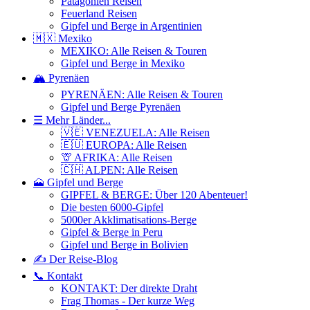
Patagonien Reisen
Feuerland Reisen
Gipfel und Berge in Argentinien
🇲🇽 Mexiko
MEXIKO: Alle Reisen & Touren
Gipfel und Berge in Mexiko
🏔️ Pyrenäen
PYRENÄEN: Alle Reisen & Touren
Gipfel und Berge Pyrenäen
☰ Mehr Länder...
🇻🇪 VENEZUELA: Alle Reisen
🇪🇺 EUROPA: Alle Reisen
🦒 AFRIKA: Alle Reisen
🇨🇭 ALPEN: Alle Reisen
🗻 Gipfel und Berge
GIPFEL & BERGE: Über 120 Abenteuer!
Die besten 6000-Gipfel
5000er Akklimatisations-Berge
Gipfel & Berge in Peru
Gipfel und Berge in Bolivien
✍️ Der Reise-Blog
📞 Kontakt
KONTAKT: Der direkte Draht
Frag Thomas - Der kurze Weg