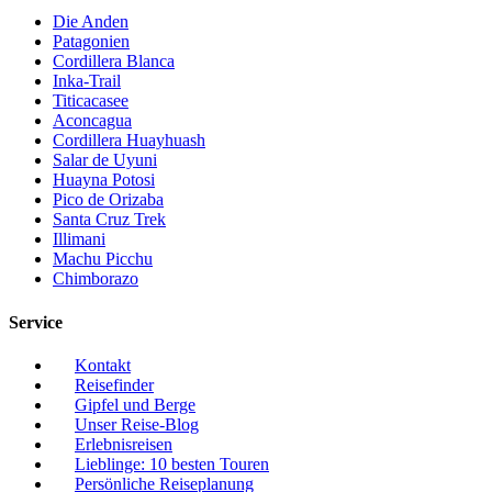
Die Anden
Patagonien
Cordillera Blanca
Inka-Trail
Titicacasee
Aconcagua
Cordillera Huayhuash
Salar de Uyuni
Huayna Potosi
Pico de Orizaba
Santa Cruz Trek
Illimani
Machu Picchu
Chimborazo
Service
Kontakt
Reisefinder
Gipfel und Berge
Unser Reise-Blog
Erlebnisreisen
Lieblinge: 10 besten Touren
Persönliche Reiseplanung