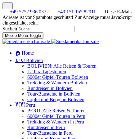
+49 5252 936 0372
+49 151 155 82911
Diese E-Mail-
Adresse ist vor Spambots geschützt! Zur Anzeige muss JavaScript
eingeschaltet sein.
Suchen
Mobile Menu Toggle
🏠 Home
🇧🇴 Bolivien
BOLIVIEN: Alle Reisen & Touren
La Paz Tagestouren
6000er Gipfel-Touren Bolivien
Trekking & Wandern Bolivien
Rundreisen in Bolivien
Tour-Bausteine in Bolivien
Gipfel und Berge in Bolivien
🇵🇪 Peru
PERU: Alle Reisen & Touren
6000er Gipfel-Touren in Peru
Trekking & Wandern in Peru
Rundreisen in Peru
Tour-Bausteine in Peru
Gipfel und Berge in Peru