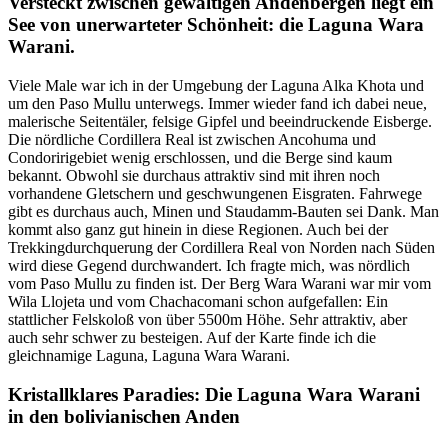
Versteckt zwischen gewaltigen Andenbergen liegt ein
See von unerwarteter Schönheit: die Laguna Wara
Warani.
Viele Male war ich in der Umgebung der Laguna Alka Khota und
um den Paso Mullu unterwegs. Immer wieder fand ich dabei neue,
malerische Seitentäler, felsige Gipfel und beeindruckende Eisberge.
Die nördliche Cordillera Real ist zwischen Ancohuma und
Condoririgebiet wenig erschlossen, und die Berge sind kaum
bekannt. Obwohl sie durchaus attraktiv sind mit ihren noch
vorhandene Gletschern und geschwungenen Eisgraten. Fahrwege
gibt es durchaus auch, Minen und Staudamm-Bauten sei Dank. Man
kommt also ganz gut hinein in diese Regionen. Auch bei der
Trekkingdurchquerung der Cordillera Real von Norden nach Süden
wird diese Gegend durchwandert. Ich fragte mich, was nördlich
vom Paso Mullu zu finden ist. Der Berg Wara Warani war mir vom
Wila Llojeta und vom Chachacomani schon aufgefallen: Ein
stattlicher Felskoloß von über 5500m Höhe. Sehr attraktiv, aber
auch sehr schwer zu besteigen. Auf der Karte finde ich die
gleichnamige Laguna, Laguna Wara Warani.
Kristallklares Paradies: Die Laguna Wara Warani
in den bolivianischen Anden