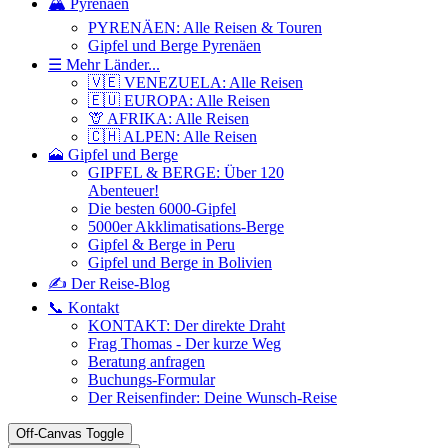
🏔️ Pyrenäen
PYRENÄEN: Alle Reisen & Touren
Gipfel und Berge Pyrenäen
☰ Mehr Länder...
🇻🇪 VENEZUELA: Alle Reisen
🇪🇺 EUROPA: Alle Reisen
🦒 AFRIKA: Alle Reisen
🇨🇭 ALPEN: Alle Reisen
🗻 Gipfel und Berge
GIPFEL & BERGE: Über 120
Abenteuer!
Die besten 6000-Gipfel
5000er Akklimatisations-Berge
Gipfel & Berge in Peru
Gipfel und Berge in Bolivien
✍️ Der Reise-Blog
📞 Kontakt
KONTAKT: Der direkte Draht
Frag Thomas - Der kurze Weg
Beratung anfragen
Buchungs-Formular
Der Reisenfinder: Deine Wunsch-Reise
Off-Canvas Toggle