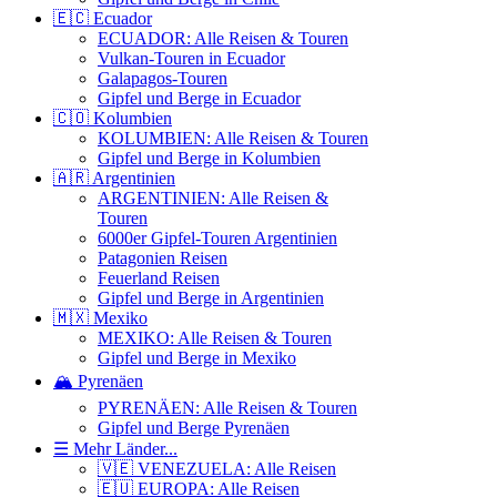
🇪🇨 Ecuador
ECUADOR: Alle Reisen & Touren
Vulkan-Touren in Ecuador
Galapagos-Touren
Gipfel und Berge in Ecuador
🇨🇴 Kolumbien
KOLUMBIEN: Alle Reisen & Touren
Gipfel und Berge in Kolumbien
🇦🇷 Argentinien
ARGENTINIEN: Alle Reisen &
Touren
6000er Gipfel-Touren Argentinien
Patagonien Reisen
Feuerland Reisen
Gipfel und Berge in Argentinien
🇲🇽 Mexiko
MEXIKO: Alle Reisen & Touren
Gipfel und Berge in Mexiko
🏔️ Pyrenäen
PYRENÄEN: Alle Reisen & Touren
Gipfel und Berge Pyrenäen
☰ Mehr Länder...
🇻🇪 VENEZUELA: Alle Reisen
🇪🇺 EUROPA: Alle Reisen