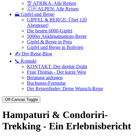
🦒 AFRIKA: Alle Reisen
🇨🇭 ALPEN: Alle Reisen
🗻 Gipfel und Berge
GIPFEL & BERGE: Über 120
Abenteuer!
Die besten 6000-Gipfel
5000er Akklimatisations-Berge
Gipfel & Berge in Peru
Gipfel und Berge in Bolivien
✍️ Der Reise-Blog
📞 Kontakt
KONTAKT: Der direkte Draht
Frag Thomas - Der kurze Weg
Beratung anfragen
Buchungs-Formular
Der Reisenfinder: Deine Wunsch-Reise
Off-Canvas Toggle
Hampaturi & Condoriri-
Trekking - Ein Erlebnisbericht