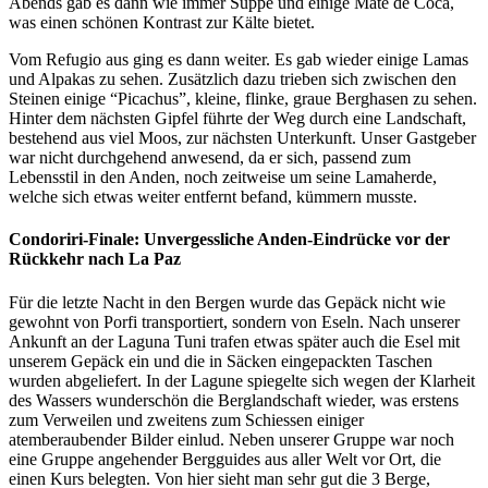
Abends gab es dann wie immer Suppe und einige Maté de Coca,
was einen schönen Kontrast zur Kälte bietet.
Vom Refugio aus ging es dann weiter. Es gab wieder einige Lamas
und Alpakas zu sehen. Zusätzlich dazu trieben sich zwischen den
Steinen einige “Picachus”, kleine, flinke, graue Berghasen zu sehen.
Hinter dem nächsten Gipfel führte der Weg durch eine Landschaft,
bestehend aus viel Moos, zur nächsten Unterkunft. Unser Gastgeber
war nicht durchgehend anwesend, da er sich, passend zum
Lebensstil in den Anden, noch zeitweise um seine Lamaherde,
welche sich etwas weiter entfernt befand, kümmern musste.
Condoriri-Finale: Unvergessliche Anden-Eindrücke vor der
Rückkehr nach La Paz
Für die letzte Nacht in den Bergen wurde das Gepäck nicht wie
gewohnt von Porfi transportiert, sondern von Eseln. Nach unserer
Ankunft an der Laguna Tuni trafen etwas später auch die Esel mit
unserem Gepäck ein und die in Säcken eingepackten Taschen
wurden abgeliefert. In der Lagune spiegelte sich wegen der Klarheit
des Wassers wunderschön die Berglandschaft wieder, was erstens
zum Verweilen und zweitens zum Schiessen einiger
atemberaubender Bilder einlud. Neben unserer Gruppe war noch
eine Gruppe angehender Bergguides aus aller Welt vor Ort, die
einen Kurs belegten. Von hier sieht man sehr gut die 3 Berge,