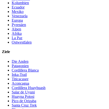
Kolumbien
Ecuador
Mexiko
Venezuela
Europa
Pyrenäen
Alpen
Afrika
La Paz
Ostwestfalen
Ziele
Die Anden
Patagonien
Cordillera Blanca
Inka-Trail
Titicacasee
Aconcagua
Cordillera Huayhuash
Salar de Uyuni
Huayna Potosi
Pico de Orizaba
Santa Cruz Trek