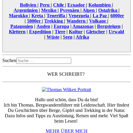
Bolivien
|
Peru
|
Chile
|
Ecuador
|
Kolumbien
|
Argentinien
|
Mexiko
|
Pyrenäen
|
Alpen
|
Ostafrika
|
Marokko
|
Kreta
|
Teneriffa
|
Venezuela
|
La Paz
|
6000er
|
5000er
|
Trekking
|
Wandern
|
Vulkane
|
Patagonien
|
Anden
|
Europa
|
Amazonas
|
Bergsteigen
|
Klettern
|
Expedition
|
Tiere
|
Kultur
|
Gletscher
|
Urwald
|
Wüste
|
Seen
|
Afrika
Suchen
WER SCHREIBT?
Hallo und schön, dass Du da bist!
Ich bin Thomas, Bergwandernführer mit Leidenschaft. Hier findest
Du Geschichten über Berge, Gipfel und Trekking in der Natur.
Dazu Infos und Tipps zu Ausrüstung, Reisen und mehr. Viel Spaß
beim Lesen!
MEHR ÜBER MICH