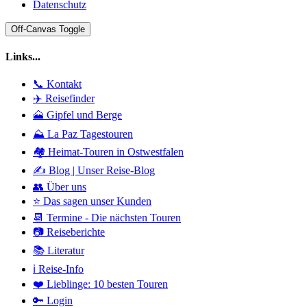
Datenschutz
Off-Canvas Toggle
Links...
📞 Kontakt
✈️ Reisefinder
🗻 Gipfel und Berge
⛰️ La Paz Tagestouren
🏘️ Heimat-Touren in Ostwestfalen
✍️ Blog | Unser Reise-Blog
👥 Über uns
⭐ Das sagen unser Kunden
📆 Termine - Die nächsten Touren
📷 Reiseberichte
📚 Literatur
ℹ️ Reise-Info
❤️ Lieblinge: 10 besten Touren
🔑 Login