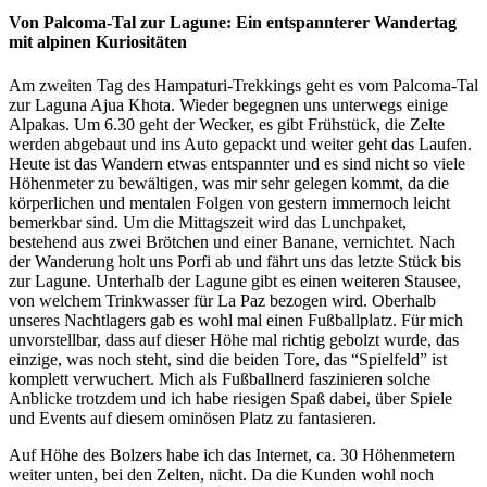
Von Palcoma-Tal zur Lagune: Ein entspannterer Wandertag
mit alpinen Kuriositäten
Am zweiten Tag des Hampaturi-Trekkings geht es vom Palcoma-Tal
zur Laguna Ajua Khota. Wieder begegnen uns unterwegs einige
Alpakas. Um 6.30 geht der Wecker, es gibt Frühstück, die Zelte
werden abgebaut und ins Auto gepackt und weiter geht das Laufen.
Heute ist das Wandern etwas entspannter und es sind nicht so viele
Höhenmeter zu bewältigen, was mir sehr gelegen kommt, da die
körperlichen und mentalen Folgen von gestern immernoch leicht
bemerkbar sind. Um die Mittagszeit wird das Lunchpaket,
bestehend aus zwei Brötchen und einer Banane, vernichtet. Nach
der Wanderung holt uns Porfi ab und fährt uns das letzte Stück bis
zur Lagune. Unterhalb der Lagune gibt es einen weiteren Stausee,
von welchem Trinkwasser für La Paz bezogen wird. Oberhalb
unseres Nachtlagers gab es wohl mal einen Fußballplatz. Für mich
unvorstellbar, dass auf dieser Höhe mal richtig gebolzt wurde, das
einzige, was noch steht, sind die beiden Tore, das “Spielfeld” ist
komplett verwuchert. Mich als Fußballnerd faszinieren solche
Anblicke trotzdem und ich habe riesigen Spaß dabei, über Spiele
und Events auf diesem ominösen Platz zu fantasieren.
Auf Höhe des Bolzers habe ich das Internet, ca. 30 Höhenmetern
weiter unten, bei den Zelten, nicht. Da die Kunden wohl noch