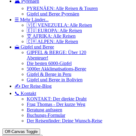
🏔️ Pyrenäen
PYRENÄEN: Alle Reisen & Touren
Gipfel und Berge Pyrenäen
☰ Mehr Länder...
🇻🇪 VENEZUELA: Alle Reisen
🇪🇺 EUROPA: Alle Reisen
🦒 AFRIKA: Alle Reisen
🇨🇭 ALPEN: Alle Reisen
🗻 Gipfel und Berge
GIPFEL & BERGE: Über 120
Abenteuer!
Die besten 6000-Gipfel
5000er Akklimatisations-Berge
Gipfel & Berge in Peru
Gipfel und Berge in Bolivien
✍️ Der Reise-Blog
📞 Kontakt
KONTAKT: Der direkte Draht
Frag Thomas - Der kurze Weg
Beratung anfragen
Buchungs-Formular
Der Reisenfinder: Deine Wunsch-Reise
Off-Canvas Toggle