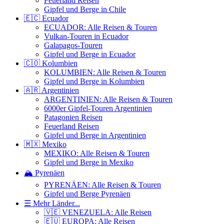
Feuerland Reisen
Gipfel und Berge in Chile
🇪🇨 Ecuador
ECUADOR: Alle Reisen & Touren
Vulkan-Touren in Ecuador
Galapagos-Touren
Gipfel und Berge in Ecuador
🇨🇴 Kolumbien
KOLUMBIEN: Alle Reisen & Touren
Gipfel und Berge in Kolumbien
🇦🇷 Argentinien
ARGENTINIEN: Alle Reisen & Touren
6000er Gipfel-Touren Argentinien
Patagonien Reisen
Feuerland Reisen
Gipfel und Berge in Argentinien
🇲🇽 Mexiko
MEXIKO: Alle Reisen & Touren
Gipfel und Berge in Mexiko
🏔️ Pyrenäen
PYRENÄEN: Alle Reisen & Touren
Gipfel und Berge Pyrenäen
☰ Mehr Länder...
🇻🇪 VENEZUELA: Alle Reisen
🇪🇺 EUROPA: Alle Reisen