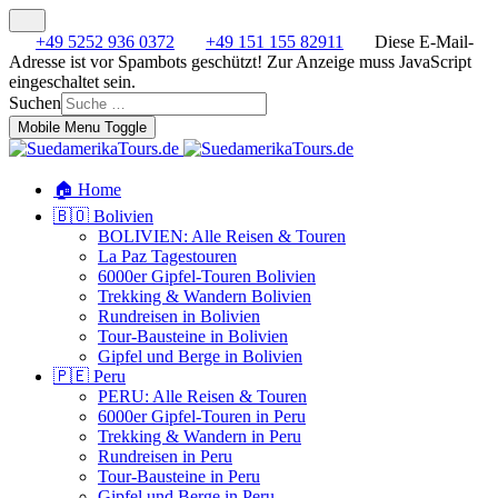
+49 5252 936 0372
+49 151 155 82911
Diese E-Mail-
Adresse ist vor Spambots geschützt! Zur Anzeige muss JavaScript
eingeschaltet sein.
Suchen
Mobile Menu Toggle
🏠 Home
🇧🇴 Bolivien
BOLIVIEN: Alle Reisen & Touren
La Paz Tagestouren
6000er Gipfel-Touren Bolivien
Trekking & Wandern Bolivien
Rundreisen in Bolivien
Tour-Bausteine in Bolivien
Gipfel und Berge in Bolivien
🇵🇪 Peru
PERU: Alle Reisen & Touren
6000er Gipfel-Touren in Peru
Trekking & Wandern in Peru
Rundreisen in Peru
Tour-Bausteine in Peru
Gipfel und Berge in Peru