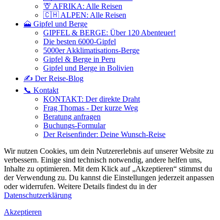
🦒 AFRIKA: Alle Reisen
🇨🇭 ALPEN: Alle Reisen
🗻 Gipfel und Berge
GIPFEL & BERGE: Über 120 Abenteuer!
Die besten 6000-Gipfel
5000er Akklimatisations-Berge
Gipfel & Berge in Peru
Gipfel und Berge in Bolivien
✍️ Der Reise-Blog
📞 Kontakt
KONTAKT: Der direkte Draht
Frag Thomas - Der kurze Weg
Beratung anfragen
Buchungs-Formular
Der Reisenfinder: Deine Wunsch-Reise
Wir nutzen Cookies, um dein Nutzererlebnis auf unserer Website zu
verbessern. Einige sind technisch notwendig, andere helfen uns,
Inhalte zu optimieren.
Mit dem Klick auf „Akzeptieren“ stimmst du
der Verwendung zu. Du kannst die Einstellungen jederzeit anpassen
oder widerrufen. Weitere Details findest du in der
Datenschutzerklärung
Akzeptieren