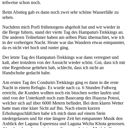
teilweise schon noch.
Beim Abstieg gab es dann noch zwei sehr schöne Wasserfälle zu
sehen.
Nachdem mich Porfi frühmorgens abgeholt hat und wir wieder in
die Berge fuhren, stand der vierte Tag des Hampaturi-Trekkings an.
Die anderen Teilnehmer haben am selben Platz übernachtet, wie ich
in der vorherigen Nacht. Heute war das Wandern etwas entspannter,
da es nicht viel hoch und runter ging.
Der letzte Tag des Hampaturi-Trekkings war dann verregnet und
kalt, aber trotzdem von der Aussicht wieder schön. Gut, dass ich mir
eine Regenhose geliehen hab, schlecht, dass ich nicht an
Handschuhe gedacht habe.
Am ersten Tag des Conduriri-Trekkings ging es dann in die erste
Nacht in einem Refugio. Es wurde nach ca. 6 Stunden Fußweg
erreicht, die Kunden wollten noch ein bisschen weiter laufen und
sind von der Unterkunft noch zum Basecamp des Huayna Potosi,
welcher sich auf über 6000 Metern befindet. Bei dem klaren Wetter
hatte man eine klare Sicht auf Ihn. Nach einem kurzen
Erholungsschläfchen habe ich mich dann auf einem Stein
niedergelassen und für eine längere Zeit bei entspannter Musik den
Anblick der Laguna Esperenza und Laguna Wichu Khota genossen.