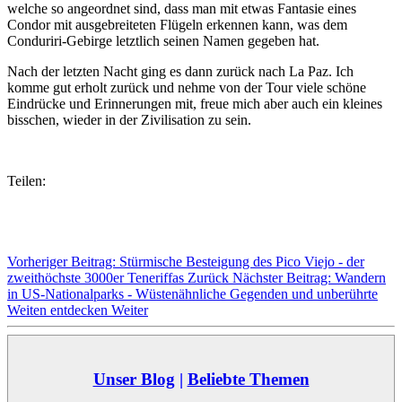
welche so angeordnet sind, dass man mit etwas Fantasie eines
Condor mit ausgebreiteten Flügeln erkennen kann, was dem
Conduriri-Gebirge letztlich seinen Namen gegeben hat.
Nach der letzten Nacht ging es dann zurück nach La Paz. Ich
komme gut erholt zurück und nehme von der Tour viele schöne
Eindrücke und Erinnerungen mit, freue mich aber auch ein kleines
bisschen, wieder in der Zivilisation zu sein.
Teilen:
Vorheriger Beitrag: Stürmische Besteigung des Pico Viejo - der
zweithöchste 3000er Teneriffas
Zurück
Nächster Beitrag: Wandern
in US-Nationalparks - Wüstenähnliche Gegenden und unberührte
Weiten entdecken
Weiter
Unser Blog
|
Beliebte Themen