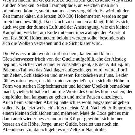
auf den Strecken. Selbst Trampelpfade, an welchen man sich
orientieren könnte, sucht man meistens vergeblich. Es wird mit der
Zeit immer kälter, die letzten 200-300 Höhenmetern werden sogar
im Schnee bewältigt. Da es auch zu schneien anfängt, fühlt es sich,
auch wegen der dünnen Luft und der Anstrengung, wie ein kleiner
Kampf an, welcher am Ende mit einer überwältigenden Aussicht
von fast 5000 Höhenmetern belohnt werden sollte, besonders als
sich die Wolken verziehen und die Sicht klarer wird.
Die Wasservorräte werden mit frischem, kalten und klaren
Gletscherwasser frisch von der Quelle aufgefüllt, ehe der Abstieg
beginnt, welcher viel schneller vonstatten geht, als der Aufstieg. Im
Palcoma-Tal, wo das Nachtlager aufgeschlagen wird, wartet Porfi
mit Zelten, Schlafsäcken und unseren Rucksäcken auf uns. Leider
fällt es mir schwer, das hier unten zu genießen, da sich die Höhe in
Form von starken Kopfschmerzen und leichter Übelkeit bemerkbar
macht, vielleicht hätte ich auf die Worte des Guides hören sollen, der
empfohlen hat, langsam zu gehen und mehr Pausen einzulegen.
Auch beim schnellen Abstieg hätte ich es wohl langsamer angehen
sollen. Naja, jetzt weis ich´s fürs nächste Mal. Nach einer Ibuprofen,
einem kleinen Schläfchen und mehreren Maté de Coca geht es mir
dann auch wieder besser und mein Körper gewöhnt sich immer
besser an die Höhe. Jorge, unser Guide, bereitet uns noch ein
Abendessen zu, danach geht es ins Zelt zur Nachtruhe.