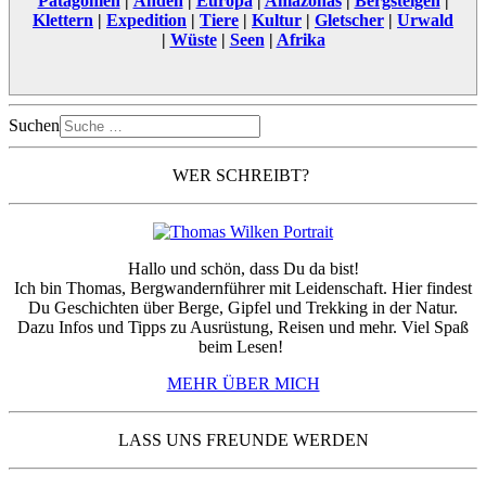
Patagonien
|
Anden
|
Europa
|
Amazonas
|
Bergsteigen
|
Klettern
|
Expedition
|
Tiere
|
Kultur
|
Gletscher
|
Urwald
|
Wüste
|
Seen
|
Afrika
Suchen
WER SCHREIBT?
Hallo und schön, dass Du da bist!
Ich bin Thomas, Bergwandernführer mit Leidenschaft. Hier findest
Du Geschichten über Berge, Gipfel und Trekking in der Natur.
Dazu Infos und Tipps zu Ausrüstung, Reisen und mehr. Viel Spaß
beim Lesen!
MEHR ÜBER MICH
LASS UNS FREUNDE WERDEN