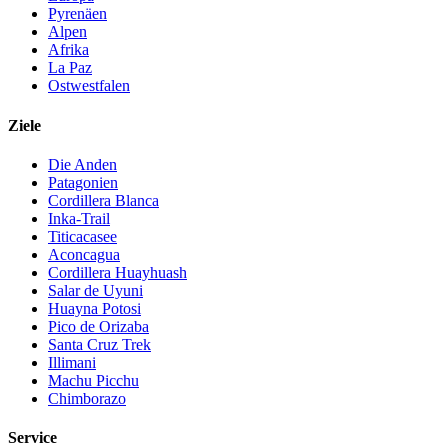
Pyrenäen
Alpen
Afrika
La Paz
Ostwestfalen
Ziele
Die Anden
Patagonien
Cordillera Blanca
Inka-Trail
Titicacasee
Aconcagua
Cordillera Huayhuash
Salar de Uyuni
Huayna Potosi
Pico de Orizaba
Santa Cruz Trek
Illimani
Machu Picchu
Chimborazo
Service