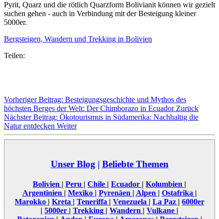
Pyrit, Quarz und die rötlich Quarzform Bolivianit können wir gezielt
suchen gehen - auch in Verbindung mit der Besteigung kleiner
5000er.
Bergsteigen, Wandern und Trekking in Bolivien
Teilen:
Vorheriger Beitrag: Besteigungsgeschichte und Mythos des
höchsten Berges der Welt: Der Chimborazo in Ecuador
Zurück
Nächster Beitrag: Ökotourismus in Südamerika: Nachhaltig die
Natur entdecken
Weiter
Unser Blog
|
Beliebte Themen
Bolivien
|
Peru
|
Chile
|
Ecuador
|
Kolumbien
|
Argentinien
|
Mexiko
|
Pyrenäen
|
Alpen
|
Ostafrika
|
Marokko
|
Kreta
|
Teneriffa
|
Venezuela
|
La Paz
|
6000er
|
5000er
|
Trekking
|
Wandern
|
Vulkane
|