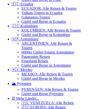
🇪🇨 Ecuador
ECUADOR: Alle Reisen & Touren
Vulkan-Touren in Ecuador
Galapagos-Touren
Gipfel und Berge in Ecuador
🇨🇴 Kolumbien
KOLUMBIEN: Alle Reisen & Touren
Gipfel und Berge in Kolumbien
🇦🇷 Argentinien
ARGENTINIEN: Alle Reisen &
Touren
6000er Gipfel-Touren Argentinien
Patagonien Reisen
Feuerland Reisen
Gipfel und Berge in Argentinien
🇲🇽 Mexiko
MEXIKO: Alle Reisen & Touren
Gipfel und Berge in Mexiko
🏔️ Pyrenäen
PYRENÄEN: Alle Reisen & Touren
Gipfel und Berge Pyrenäen
☰ Mehr Länder...
🇻🇪 VENEZUELA: Alle Reisen
🇪🇺 EUROPA: Alle Reisen