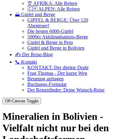
🦒 AFRIKA: Alle Reisen
🇨🇭 ALPEN: Alle Reisen
🗻 Gipfel und Berge
GIPFEL & BERGE: Über 120
Abenteuer!
Die besten 6000-Gipfel
5000er Akklimatisations-Berge
Gipfel & Berge in Peru
Gipfel und Berge in Bolivien
✍️ Der Reise-Blog
📞 Kontakt
KONTAKT: Der direkte Draht
Frag Thomas - Der kurze Weg
Beratung anfragen
Buchungs-Formular
Der Reisenfinder: Deine Wunsch-Reise
Off-Canvas Toggle
Mineralien in Bolivien -
Vielfalt nicht nur bei den