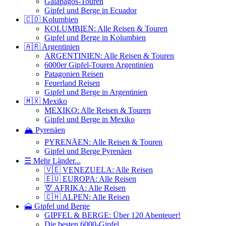
Galapagos-Touren
Gipfel und Berge in Ecuador
🇨🇴 Kolumbien
KOLUMBIEN: Alle Reisen & Touren
Gipfel und Berge in Kolumbien
🇦🇷 Argentinien
ARGENTINIEN: Alle Reisen & Touren
6000er Gipfel-Touren Argentinien
Patagonien Reisen
Feuerland Reisen
Gipfel und Berge in Argentinien
🇲🇽 Mexiko
MEXIKO: Alle Reisen & Touren
Gipfel und Berge in Mexiko
🏔️ Pyrenäen
PYRENÄEN: Alle Reisen & Touren
Gipfel und Berge Pyrenäen
☰ Mehr Länder...
🇻🇪 VENEZUELA: Alle Reisen
🇪🇺 EUROPA: Alle Reisen
🦒 AFRIKA: Alle Reisen
🇨🇭 ALPEN: Alle Reisen
🗻 Gipfel und Berge
GIPFEL & BERGE: Über 120 Abenteuer!
Die besten 6000-Gipfel