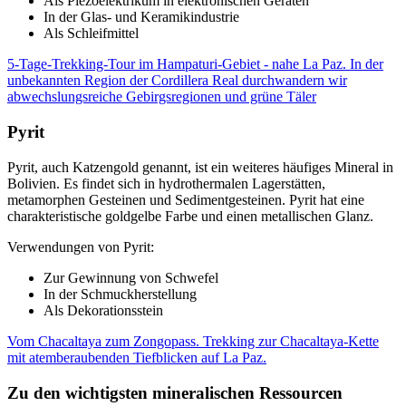
Als Piezoelektrikum in elektronischen Geräten
In der Glas- und Keramikindustrie
Als Schleifmittel
5-Tage-Trekking-Tour im Hampaturi-Gebiet - nahe La Paz. In der
unbekannten Region der Cordillera Real durchwandern wir
abwechslungsreiche Gebirgsregionen und grüne Täler
Pyrit
Pyrit, auch Katzengold genannt, ist ein weiteres häufiges Mineral in
Bolivien. Es findet sich in hydrothermalen Lagerstätten,
metamorphen Gesteinen und Sedimentgesteinen. Pyrit hat eine
charakteristische goldgelbe Farbe und einen metallischen Glanz.
Verwendungen von Pyrit:
Zur Gewinnung von Schwefel
In der Schmuckherstellung
Als Dekorationsstein
Vom Chacaltaya zum Zongopass. Trekking zur Chacaltaya-Kette
mit atemberaubenden Tiefblicken auf La Paz.
Zu den wichtigsten mineralischen Ressourcen