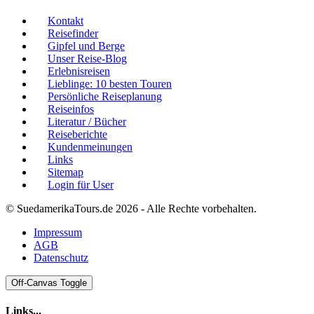
Kontakt
Reisefinder
Gipfel und Berge
Unser Reise-Blog
Erlebnisreisen
Lieblinge: 10 besten Touren
Persönliche Reiseplanung
Reiseinfos
Literatur / Bücher
Reiseberichte
Kundenmeinungen
Links
Sitemap
Login für User
© SuedamerikaTours.de 2026 - Alle Rechte vorbehalten.
Impressum
AGB
Datenschutz
Off-Canvas Toggle
Links...