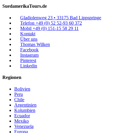
SuedamerikaTours.de
Gladiolenweg 23 • 33175 Bad Lippspringe
Telefon +49 (0) 52 52-93 60 372
Mobil +49 (0) 151-15 58 29 11
Kontakt
Über uns
Thomas Wilken
Facebook
Instagram
Pinterest
Linkedin
Regionen
Bolivien
Peru
Chile
Argentinien
Kolumbien
Ecuador
Mexiko
Venezuela
Europa