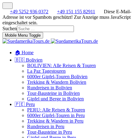
+49 5252 936 0372
+49 151 155 82911
Diese E-Mail-
Adresse ist vor Spambots geschützt! Zur Anzeige muss JavaScript
eingeschaltet sein.
Suchen
Mobile Menu Toggle
🏠 Home
🇧🇴 Bolivien
BOLIVIEN: Alle Reisen & Touren
La Paz Tagestouren
6000er Gipfel-Touren Bolivien
Trekking & Wandern Bolivien
Rundreisen in Bolivien
Tour-Bausteine in Bolivien
Gipfel und Berge in Bolivien
🇵🇪 Peru
PERU: Alle Reisen & Touren
6000er Gipfel-Touren in Peru
Trekking & Wandern in Peru
Rundreisen in Peru
Tour-Bausteine in Peru
Gipfel und Berge in Peru