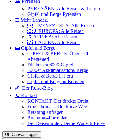
🏔️ Pyrenäen
PYRENÄEN: Alle Reisen & Touren
Gipfel und Berge Pyrenäen
☰ Mehr Länder...
🇻🇪 VENEZUELA: Alle Reisen
🇪🇺 EUROPA: Alle Reisen
🦒 AFRIKA: Alle Reisen
🇨🇭 ALPEN: Alle Reisen
🗻 Gipfel und Berge
GIPFEL & BERGE: Über 120
Abenteuer!
Die besten 6000-Gipfel
5000er Akklimatisations-Berge
Gipfel & Berge in Peru
Gipfel und Berge in Bolivien
✍️ Der Reise-Blog
📞 Kontakt
KONTAKT: Der direkte Draht
Frag Thomas - Der kurze Weg
Beratung anfragen
Buchungs-Formular
Der Reisenfinder: Deine Wunsch-Reise
Off-Canvas Toggle