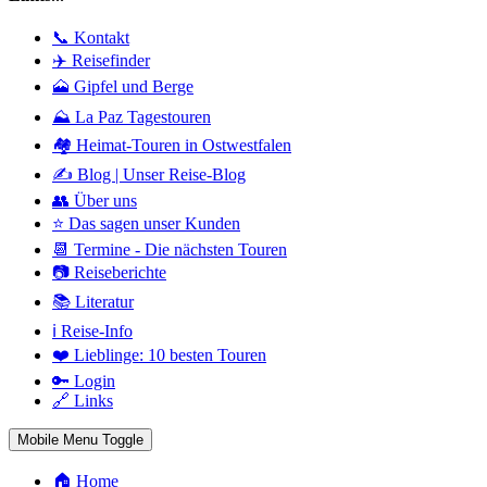
📞 Kontakt
✈️ Reisefinder
🗻 Gipfel und Berge
⛰️ La Paz Tagestouren
🏘️ Heimat-Touren in Ostwestfalen
✍️ Blog | Unser Reise-Blog
👥 Über uns
⭐ Das sagen unser Kunden
📆 Termine - Die nächsten Touren
📷 Reiseberichte
📚 Literatur
ℹ️ Reise-Info
❤️ Lieblinge: 10 besten Touren
🔑 Login
🔗 Links
Mobile Menu Toggle
🏠 Home