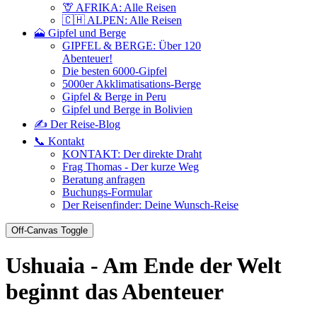
🦒 AFRIKA: Alle Reisen
🇨🇭 ALPEN: Alle Reisen
🗻 Gipfel und Berge
GIPFEL & BERGE: Über 120
Abenteuer!
Die besten 6000-Gipfel
5000er Akklimatisations-Berge
Gipfel & Berge in Peru
Gipfel und Berge in Bolivien
✍️ Der Reise-Blog
📞 Kontakt
KONTAKT: Der direkte Draht
Frag Thomas - Der kurze Weg
Beratung anfragen
Buchungs-Formular
Der Reisenfinder: Deine Wunsch-Reise
Off-Canvas Toggle
Ushuaia - Am Ende der Welt
beginnt das Abenteuer