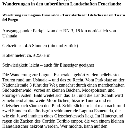
Wanderungen in den unberührten Landschaften Feuerlands:
Wanderung zur Laguna Esmeralda - Türkisfarbener Gletschersee im Tierra
del Fuego
Ausgangspunkt: Parkplatz an der RN 3, 18 km nordöstlich von
Ushuaia
Gehzeit: ca. 4-5 Stunden (hin und zurück)
Höhenmeter: ca. ±250 Hm
Schwierigkeit: leicht – auch für Einsteiger geeignet
Die Wanderung zur Laguna Esmeralda gehört zu den beliebtesten
Touren rund um Ushuaia – und das zu Recht. Vom Parkplatz an der
Nationalstraße 3 führt der Weg zunächst durch einen märchenhaften
Südbuchenwald, vorbei an kleinen Bächen, Moospolstern und
knorrigen Ästen. Bald weitet sich das Tal, und die Landschaft wird
zunehmend alpin: weite Moorflächen, bizarre Tundra und ein
Gletscherbach säumen den Pfad. Schließlich erreicht man nach rund
zwei Stunden die türkisgrün schimmernde Laguna Esmeralda, die
wie ein Juwel inmitten eines Gletscherkessels liegt. Im Hintergrund
ragen die Zacken des Cordón Toribio empor, die von einem kleinen
Hanggletscher gekrönt werden. Wer möchte, kann auf den