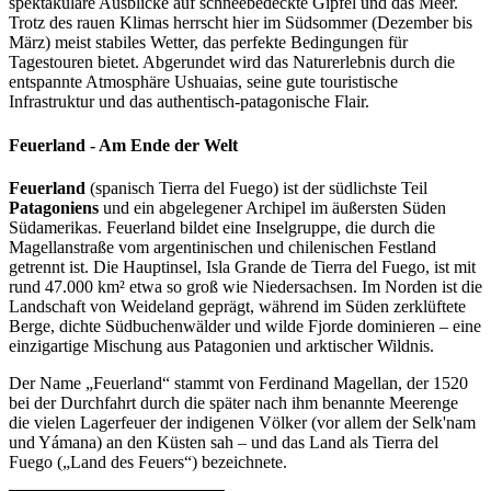
spektakuläre Ausblicke auf schneebedeckte Gipfel und das Meer.
Trotz des rauen Klimas herrscht hier im Südsommer (Dezember bis
März) meist stabiles Wetter, das perfekte Bedingungen für
Tagestouren bietet. Abgerundet wird das Naturerlebnis durch die
entspannte Atmosphäre Ushuaias, seine gute touristische
Infrastruktur und das authentisch-patagonische Flair.
Feuerland - Am Ende der Welt
Feuerland
(spanisch Tierra del Fuego) ist der südlichste Teil
Patagoniens
und ein abgelegener Archipel im äußersten Süden
Südamerikas. Feuerland bildet eine Inselgruppe, die durch die
Magellanstraße vom argentinischen und chilenischen Festland
getrennt ist. Die Hauptinsel, Isla Grande de Tierra del Fuego, ist mit
rund 47.000 km² etwa so groß wie Niedersachsen. Im Norden ist die
Landschaft von Weideland geprägt, während im Süden zerklüftete
Berge, dichte Südbuchenwälder und wilde Fjorde dominieren – eine
einzigartige Mischung aus Patagonien und arktischer Wildnis.
Der Name „Feuerland“ stammt von Ferdinand Magellan, der 1520
bei der Durchfahrt durch die später nach ihm benannte Meerenge
die vielen Lagerfeuer der indigenen Völker (vor allem der Selk'nam
und Yámana) an den Küsten sah – und das Land als Tierra del
Fuego („Land des Feuers“) bezeichnete.