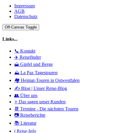
Impressum
AGB
Datenschutz
Off-Canvas Toggle
Links...
📞 Kontakt
✈️ Reisefinder
🗻 Gipfel und Berge
⛰️ La Paz Tagestouren
🏘️ Heimat-Touren in Ostwestfalen
✍️ Blog | Unser Reise-Blog
👥 Über uns
⭐ Das sagen unser Kunden
📆 Termine - Die nächsten Touren
📷 Reiseberichte
📚 Literatur
ℹ️ Reise-Info