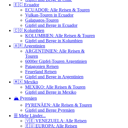
🇪🇨 Ecuador
ECUADOR: Alle Reisen & Touren
Vulkan-Touren in Ecuador
Galapagos-Touren
Gipfel und Berge in Ecuador
🇨🇴 Kolumbien
KOLUMBIEN: Alle Reisen & Touren
Gipfel und Berge in Kolumbien
🇦🇷 Argentinien
ARGENTINIEN: Alle Reisen &
Touren
6000er Gipfel-Touren Argentinien
Patagonien Reisen
Feuerland Reisen
Gipfel und Berge in Argentinien
🇲🇽 Mexiko
MEXIKO: Alle Reisen & Touren
Gipfel und Berge in Mexiko
🏔️ Pyrenäen
PYRENÄEN: Alle Reisen & Touren
Gipfel und Berge Pyrenäen
☰ Mehr Länder...
🇻🇪 VENEZUELA: Alle Reisen
🇪🇺 EUROPA: Alle Reisen