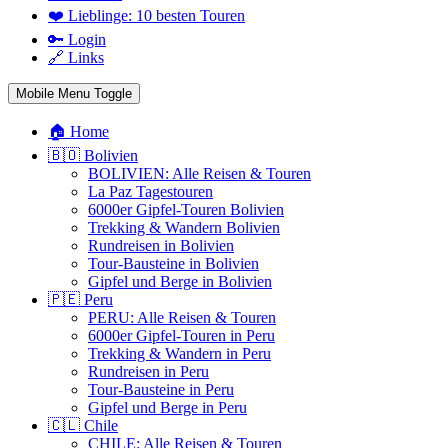
❤️ Lieblinge: 10 besten Touren
🔑 Login
🔗 Links
Mobile Menu Toggle
🏠 Home
🇧🇴 Bolivien
BOLIVIEN: Alle Reisen & Touren
La Paz Tagestouren
6000er Gipfel-Touren Bolivien
Trekking & Wandern Bolivien
Rundreisen in Bolivien
Tour-Bausteine in Bolivien
Gipfel und Berge in Bolivien
🇵🇪 Peru
PERU: Alle Reisen & Touren
6000er Gipfel-Touren in Peru
Trekking & Wandern in Peru
Rundreisen in Peru
Tour-Bausteine in Peru
Gipfel und Berge in Peru
🇨🇱 Chile
CHILE: Alle Reisen & Touren