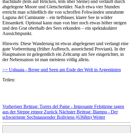
Bachläufe (teils auf Brücken, teils über Steine) und verläuft durch
abgelegene Moore und Gletschertäler. Nach etwa vier Stunden
erreicht man schließlich die von schroffen Felswänden umrahmte
Laguna del Caminante – ein tiefblauer, klarer See in wilder
Einsamkeit. Optional kann man von hier noch etwas höher steigen
und den Grat oberhalb des Sees erkunden – ein spektakulärer
Aussichtspunkt.
Hinweis: Diese Wanderung ist etwas abgelegener und verlangt eine
gute Vorbereitung (früher Aufbruch, ausreichend Proviant). In der
Hauptsaison ist gelegentlich ein Zeltcamp am See eingerichtet, in
der Nebensaison ist man meistens völlig allein.
>> Ushuaia - Berge und Seen am Ende der Welt in Argentinien
Teilen:
Vorheriger Beitrag: Torres del Paine - Imposante Felstürme ragen
aus der Steppe empor
Zurück
Nächster Beitrag: Illampu - Der
schwierigste Sechstausender Boliviens (6368m)
Weiter