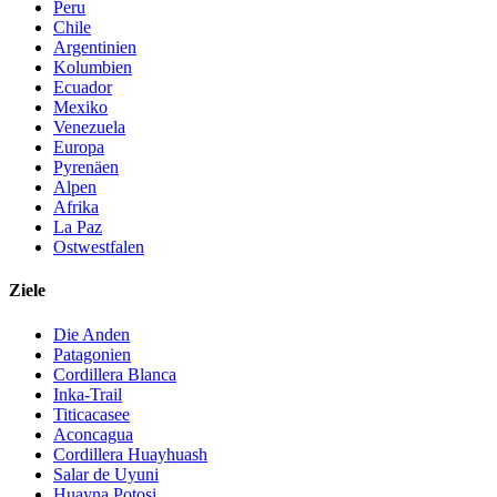
Peru
Chile
Argentinien
Kolumbien
Ecuador
Mexiko
Venezuela
Europa
Pyrenäen
Alpen
Afrika
La Paz
Ostwestfalen
Ziele
Die Anden
Patagonien
Cordillera Blanca
Inka-Trail
Titicacasee
Aconcagua
Cordillera Huayhuash
Salar de Uyuni
Huayna Potosi