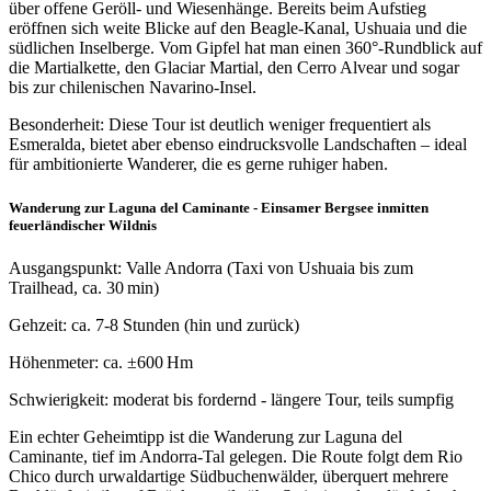
über offene Geröll- und Wiesenhänge. Bereits beim Aufstieg
eröffnen sich weite Blicke auf den Beagle-Kanal, Ushuaia und die
südlichen Inselberge. Vom Gipfel hat man einen 360°-Rundblick auf
die Martialkette, den Glaciar Martial, den Cerro Alvear und sogar
bis zur chilenischen Navarino-Insel.
Besonderheit: Diese Tour ist deutlich weniger frequentiert als
Esmeralda, bietet aber ebenso eindrucksvolle Landschaften – ideal
für ambitionierte Wanderer, die es gerne ruhiger haben.
Wanderung zur Laguna del Caminante - Einsamer Bergsee inmitten
feuerländischer Wildnis
Ausgangspunkt: Valle Andorra (Taxi von Ushuaia bis zum
Trailhead, ca. 30 min)
Gehzeit: ca. 7-8 Stunden (hin und zurück)
Höhenmeter: ca. ±600 Hm
Schwierigkeit: moderat bis fordernd - längere Tour, teils sumpfig
Ein echter Geheimtipp ist die Wanderung zur Laguna del
Caminante, tief im Andorra-Tal gelegen. Die Route folgt dem Rio
Chico durch urwaldartige Südbuchenwälder, überquert mehrere