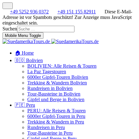
+49 5252 936 0372
+49 151 155 82911
Diese E-Mail-
Adresse ist vor Spambots geschützt! Zur Anzeige muss JavaScript
eingeschaltet sein.
Suchen
Mobile Menu Toggle
🏠 Home
🇧🇴 Bolivien
BOLIVIEN: Alle Reisen & Touren
La Paz Tagestouren
6000er Gipfel-Touren Bolivien
Trekking & Wandern Bolivien
Rundreisen in Bolivien
Tour-Bausteine in Bolivien
Gipfel und Berge in Bolivien
🇵🇪 Peru
PERU: Alle Reisen & Touren
6000er Gipfel-Touren in Peru
Trekking & Wandern in Peru
Rundreisen in Peru
Tour-Bausteine in Peru
Gipfel und Berge in Peru