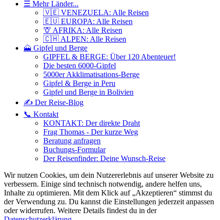
☰ Mehr Länder...
🇻🇪 VENEZUELA: Alle Reisen
🇪🇺 EUROPA: Alle Reisen
🦒 AFRIKA: Alle Reisen
🇨🇭 ALPEN: Alle Reisen
🗻 Gipfel und Berge
GIPFEL & BERGE: Über 120 Abenteuer!
Die besten 6000-Gipfel
5000er Akklimatisations-Berge
Gipfel & Berge in Peru
Gipfel und Berge in Bolivien
✍️ Der Reise-Blog
📞 Kontakt
KONTAKT: Der direkte Draht
Frag Thomas - Der kurze Weg
Beratung anfragen
Buchungs-Formular
Der Reisenfinder: Deine Wunsch-Reise
Wir nutzen Cookies, um dein Nutzererlebnis auf unserer Website zu
verbessern. Einige sind technisch notwendig, andere helfen uns,
Inhalte zu optimieren.
Mit dem Klick auf „Akzeptieren“ stimmst du
der Verwendung zu. Du kannst die Einstellungen jederzeit anpassen
oder widerrufen. Weitere Details findest du in der
Datenschutzerklärung