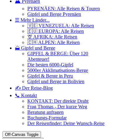
🏔️ Pyrenäen
PYRENÄEN: Alle Reisen & Touren
Gipfel und Berge Pyrenäen
☰ Mehr Länder...
🇻🇪 VENEZUELA: Alle Reisen
🇪🇺 EUROPA: Alle Reisen
🦒 AFRIKA: Alle Reisen
🇨🇭 ALPEN: Alle Reisen
🗻 Gipfel und Berge
GIPFEL & BERGE: Über 120
Abenteuer!
Die besten 6000-Gipfel
5000er Akklimatisations-Berge
Gipfel & Berge in Peru
Gipfel und Berge in Bolivien
✍️ Der Reise-Blog
📞 Kontakt
KONTAKT: Der direkte Draht
Frag Thomas - Der kurze Weg
Beratung anfragen
Buchungs-Formular
Der Reisenfinder: Deine Wunsch-Reise
Off-Canvas Toggle