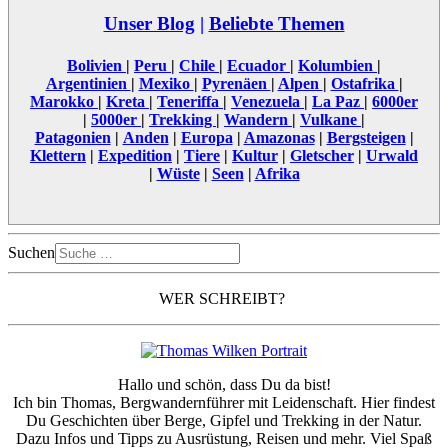
Unser Blog
|
Beliebte Themen
Bolivien
|
Peru
|
Chile
|
Ecuador
|
Kolumbien
|
Argentinien
|
Mexiko
|
Pyrenäen
|
Alpen
|
Ostafrika
|
Marokko
|
Kreta
|
Teneriffa
|
Venezuela
|
La Paz
|
6000er
|
5000er
|
Trekking
|
Wandern
|
Vulkane
|
Patagonien
|
Anden
|
Europa
|
Amazonas
|
Bergsteigen
|
Klettern
|
Expedition
|
Tiere
|
Kultur
|
Gletscher
|
Urwald
|
Wüste
|
Seen
|
Afrika
Suchen
WER SCHREIBT?
Hallo und schön, dass Du da bist!
Ich bin Thomas, Bergwandernführer mit Leidenschaft. Hier findest
Du Geschichten über Berge, Gipfel und Trekking in der Natur.
Dazu Infos und Tipps zu Ausrüstung, Reisen und mehr. Viel Spaß