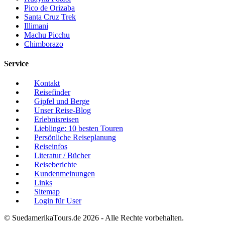
Pico de Orizaba
Santa Cruz Trek
Illimani
Machu Picchu
Chimborazo
Service
Kontakt
Reisefinder
Gipfel und Berge
Unser Reise-Blog
Erlebnisreisen
Lieblinge: 10 besten Touren
Persönliche Reiseplanung
Reiseinfos
Literatur / Bücher
Reiseberichte
Kundenmeinungen
Links
Sitemap
Login für User
© SuedamerikaTours.de 2026 - Alle Rechte vorbehalten.