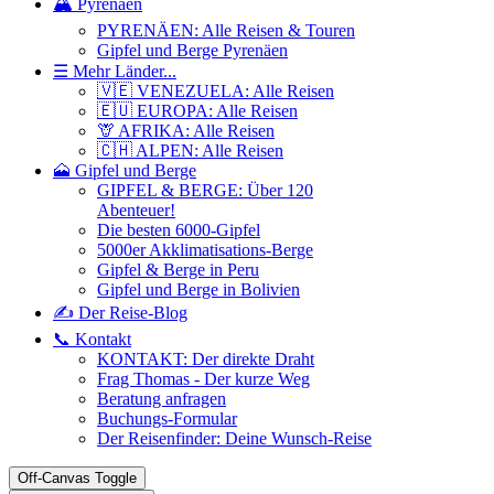
🏔️ Pyrenäen
PYRENÄEN: Alle Reisen & Touren
Gipfel und Berge Pyrenäen
☰ Mehr Länder...
🇻🇪 VENEZUELA: Alle Reisen
🇪🇺 EUROPA: Alle Reisen
🦒 AFRIKA: Alle Reisen
🇨🇭 ALPEN: Alle Reisen
🗻 Gipfel und Berge
GIPFEL & BERGE: Über 120
Abenteuer!
Die besten 6000-Gipfel
5000er Akklimatisations-Berge
Gipfel & Berge in Peru
Gipfel und Berge in Bolivien
✍️ Der Reise-Blog
📞 Kontakt
KONTAKT: Der direkte Draht
Frag Thomas - Der kurze Weg
Beratung anfragen
Buchungs-Formular
Der Reisenfinder: Deine Wunsch-Reise
Off-Canvas Toggle