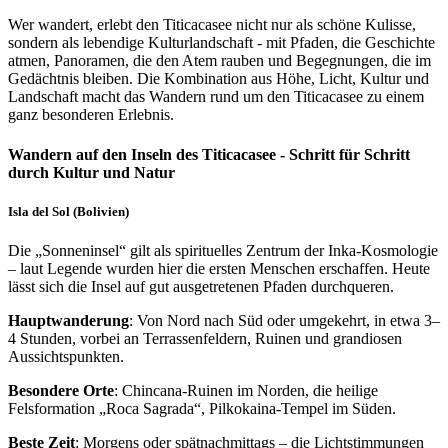
Wer wandert, erlebt den Titicacasee nicht nur als schöne Kulisse,
sondern als lebendige Kulturlandschaft - mit Pfaden, die Geschichte
atmen, Panoramen, die den Atem rauben und Begegnungen, die im
Gedächtnis bleiben. Die Kombination aus Höhe, Licht, Kultur und
Landschaft macht das Wandern rund um den Titicacasee zu einem
ganz besonderen Erlebnis.
Wandern auf den Inseln des Titicacasee - Schritt für Schritt
durch Kultur und Natur
Isla del Sol (Bolivien)
Die „Sonneninsel“ gilt als spirituelles Zentrum der Inka-Kosmologie
– laut Legende wurden hier die ersten Menschen erschaffen. Heute
lässt sich die Insel auf gut ausgetretenen Pfaden durchqueren.
Hauptwanderung
: Von Nord nach Süd oder umgekehrt, in etwa 3–
4 Stunden, vorbei an Terrassenfeldern, Ruinen und grandiosen
Aussichtspunkten.
Besondere Orte
: Chincana-Ruinen im Norden, die heilige
Felsformation „Roca Sagrada“, Pilkokaina-Tempel im Süden.
Beste Zeit
: Morgens oder spätnachmittags – die Lichtstimmungen