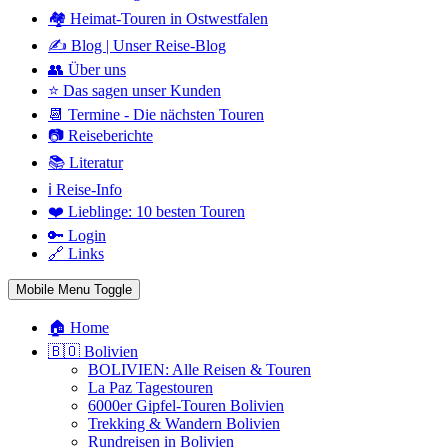
🏘️ Heimat-Touren in Ostwestfalen
✍️ Blog | Unser Reise-Blog
👥 Über uns
⭐ Das sagen unser Kunden
📆 Termine - Die nächsten Touren
📷 Reiseberichte
📚 Literatur
ℹ️ Reise-Info
❤️ Lieblinge: 10 besten Touren
🔑 Login
🔗 Links
Mobile Menu Toggle
🏠 Home
🇧🇴 Bolivien
BOLIVIEN: Alle Reisen & Touren
La Paz Tagestouren
6000er Gipfel-Touren Bolivien
Trekking & Wandern Bolivien
Rundreisen in Bolivien