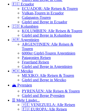
🇪🇨 Ecuador
ECUADOR: Alle Reisen & Touren
Vulkan-Touren in Ecuador
Galapagos-Touren
Gipfel und Berge in Ecuador
🇨🇴 Kolumbien
KOLUMBIEN: Alle Reisen & Touren
Gipfel und Berge in Kolumbien
🇦🇷 Argentinien
ARGENTINIEN: Alle Reisen &
Touren
6000er Gipfel-Touren Argentinien
Patagonien Reisen
Feuerland Reisen
Gipfel und Berge in Argentinien
🇲🇽 Mexiko
MEXIKO: Alle Reisen & Touren
Gipfel und Berge in Mexiko
🏔️ Pyrenäen
PYRENÄEN: Alle Reisen & Touren
Gipfel und Berge Pyrenäen
☰ Mehr Länder...
🇻🇪 VENEZUELA: Alle Reisen
🇪🇺 EUROPA: Alle Reisen