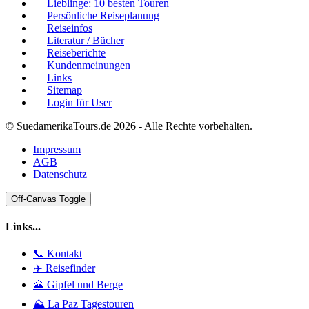
Lieblinge: 10 besten Touren
Persönliche Reiseplanung
Reiseinfos
Literatur / Bücher
Reiseberichte
Kundenmeinungen
Links
Sitemap
Login für User
© SuedamerikaTours.de 2026 - Alle Rechte vorbehalten.
Impressum
AGB
Datenschutz
Off-Canvas Toggle
Links...
📞 Kontakt
✈️ Reisefinder
🗻 Gipfel und Berge
⛰️ La Paz Tagestouren