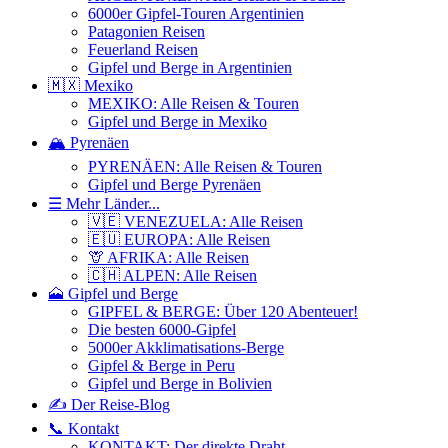
6000er Gipfel-Touren Argentinien
Patagonien Reisen
Feuerland Reisen
Gipfel und Berge in Argentinien
🇲🇽 Mexiko
MEXIKO: Alle Reisen & Touren
Gipfel und Berge in Mexiko
🏔️ Pyrenäen
PYRENÄEN: Alle Reisen & Touren
Gipfel und Berge Pyrenäen
☰ Mehr Länder...
🇻🇪 VENEZUELA: Alle Reisen
🇪🇺 EUROPA: Alle Reisen
🦒 AFRIKA: Alle Reisen
🇨🇭 ALPEN: Alle Reisen
🗻 Gipfel und Berge
GIPFEL & BERGE: Über 120 Abenteuer!
Die besten 6000-Gipfel
5000er Akklimatisations-Berge
Gipfel & Berge in Peru
Gipfel und Berge in Bolivien
✍️ Der Reise-Blog
📞 Kontakt
KONTAKT: Der direkte Draht