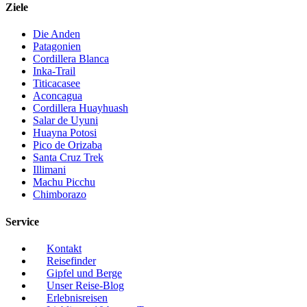
Ziele
Die Anden
Patagonien
Cordillera Blanca
Inka-Trail
Titicacasee
Aconcagua
Cordillera Huayhuash
Salar de Uyuni
Huayna Potosi
Pico de Orizaba
Santa Cruz Trek
Illimani
Machu Picchu
Chimborazo
Service
Kontakt
Reisefinder
Gipfel und Berge
Unser Reise-Blog
Erlebnisreisen