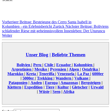
Vorheriger Beitrag: Besteigung des Cerro Santa Isabell in
Kolumbien - ein Erlebnisbericht
Zurück
Nächster Beitrag: Boliviens
schlafender Riese mit geheimnisvollem Innenleben: Der Uturuncu
Weiter
Unser Blog
|
Beliebte Themen
Bolivien
|
Peru
|
Chile
|
Ecuador
|
Kolumbien
|
Argentinien
|
Mexiko
|
Pyrenäen
|
Alpen
|
Ostafrika
|
Marokko
|
Kreta
|
Teneriffa
|
Venezuela
|
La Paz
|
6000er
|
5000er
|
Trekking
|
Wandern
|
Vulkane
|
Patagonien
|
Anden
|
Europa
|
Amazonas
|
Bergsteigen
|
Klettern
|
Expedition
|
Tiere
|
Kultur
|
Gletscher
|
Urwald
|
Wüste
|
Seen
|
Afrika