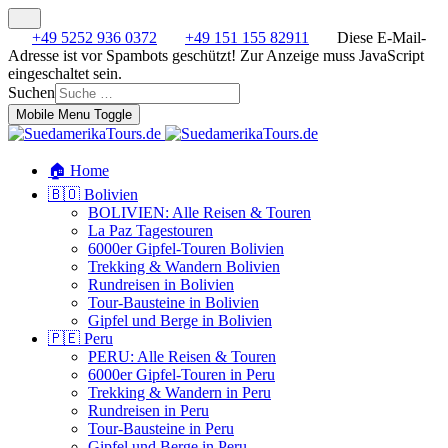
+49 5252 936 0372
+49 151 155 82911
Diese E-Mail-
Adresse ist vor Spambots geschützt! Zur Anzeige muss JavaScript
eingeschaltet sein.
Suchen
Mobile Menu Toggle
🏠 Home
🇧🇴 Bolivien
BOLIVIEN: Alle Reisen & Touren
La Paz Tagestouren
6000er Gipfel-Touren Bolivien
Trekking & Wandern Bolivien
Rundreisen in Bolivien
Tour-Bausteine in Bolivien
Gipfel und Berge in Bolivien
🇵🇪 Peru
PERU: Alle Reisen & Touren
6000er Gipfel-Touren in Peru
Trekking & Wandern in Peru
Rundreisen in Peru
Tour-Bausteine in Peru
Gipfel und Berge in Peru