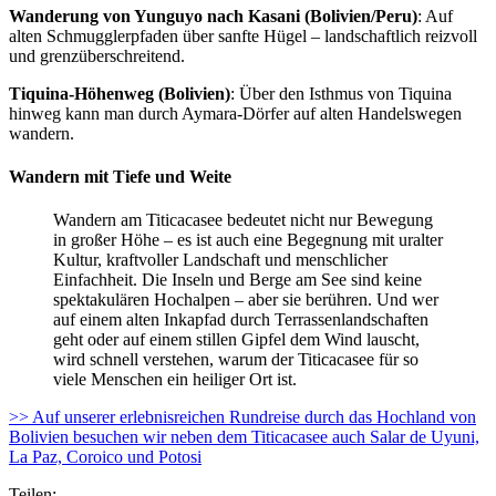
Wanderung von Yunguyo nach Kasani (Bolivien/Peru)
: Auf
alten Schmugglerpfaden über sanfte Hügel – landschaftlich reizvoll
und grenzüberschreitend.
Tiquina-Höhenweg (Bolivien)
: Über den Isthmus von Tiquina
hinweg kann man durch Aymara-Dörfer auf alten Handelswegen
wandern.
Wandern mit Tiefe und Weite
Wandern am Titicacasee bedeutet nicht nur Bewegung
in großer Höhe – es ist auch eine Begegnung mit uralter
Kultur, kraftvoller Landschaft und menschlicher
Einfachheit. Die Inseln und Berge am See sind keine
spektakulären Hochalpen – aber sie berühren. Und wer
auf einem alten Inkapfad durch Terrassenlandschaften
geht oder auf einem stillen Gipfel dem Wind lauscht,
wird schnell verstehen, warum der Titicacasee für so
viele Menschen ein heiliger Ort ist.
>> Auf unserer erlebnisreichen Rundreise durch das Hochland von
Bolivien besuchen wir neben dem Titicacasee auch Salar de Uyuni,
La Paz, Coroico und Potosi
Teilen: