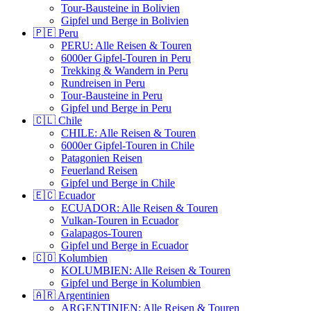
Tour-Bausteine in Bolivien
Gipfel und Berge in Bolivien
🇵🇪 Peru
PERU: Alle Reisen & Touren
6000er Gipfel-Touren in Peru
Trekking & Wandern in Peru
Rundreisen in Peru
Tour-Bausteine in Peru
Gipfel und Berge in Peru
🇨🇱 Chile
CHILE: Alle Reisen & Touren
6000er Gipfel-Touren in Chile
Patagonien Reisen
Feuerland Reisen
Gipfel und Berge in Chile
🇪🇨 Ecuador
ECUADOR: Alle Reisen & Touren
Vulkan-Touren in Ecuador
Galapagos-Touren
Gipfel und Berge in Ecuador
🇨🇴 Kolumbien
KOLUMBIEN: Alle Reisen & Touren
Gipfel und Berge in Kolumbien
🇦🇷 Argentinien
ARGENTINIEN: Alle Reisen & Touren