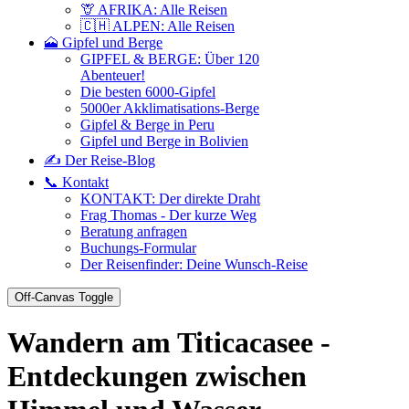
🦒 AFRIKA: Alle Reisen
🇨🇭 ALPEN: Alle Reisen
🗻 Gipfel und Berge
GIPFEL & BERGE: Über 120
Abenteuer!
Die besten 6000-Gipfel
5000er Akklimatisations-Berge
Gipfel & Berge in Peru
Gipfel und Berge in Bolivien
✍️ Der Reise-Blog
📞 Kontakt
KONTAKT: Der direkte Draht
Frag Thomas - Der kurze Weg
Beratung anfragen
Buchungs-Formular
Der Reisenfinder: Deine Wunsch-Reise
Off-Canvas Toggle
Wandern am Titicacasee -
Entdeckungen zwischen