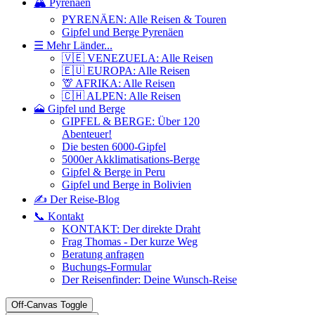
🏔️ Pyrenäen
PYRENÄEN: Alle Reisen & Touren
Gipfel und Berge Pyrenäen
☰ Mehr Länder...
🇻🇪 VENEZUELA: Alle Reisen
🇪🇺 EUROPA: Alle Reisen
🦒 AFRIKA: Alle Reisen
🇨🇭 ALPEN: Alle Reisen
🗻 Gipfel und Berge
GIPFEL & BERGE: Über 120
Abenteuer!
Die besten 6000-Gipfel
5000er Akklimatisations-Berge
Gipfel & Berge in Peru
Gipfel und Berge in Bolivien
✍️ Der Reise-Blog
📞 Kontakt
KONTAKT: Der direkte Draht
Frag Thomas - Der kurze Weg
Beratung anfragen
Buchungs-Formular
Der Reisenfinder: Deine Wunsch-Reise
Off-Canvas Toggle