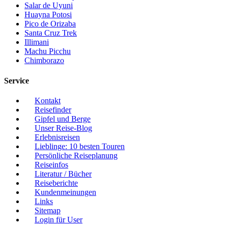
Salar de Uyuni
Huayna Potosi
Pico de Orizaba
Santa Cruz Trek
Illimani
Machu Picchu
Chimborazo
Service
Kontakt
Reisefinder
Gipfel und Berge
Unser Reise-Blog
Erlebnisreisen
Lieblinge: 10 besten Touren
Persönliche Reiseplanung
Reiseinfos
Literatur / Bücher
Reiseberichte
Kundenmeinungen
Links
Sitemap
Login für User