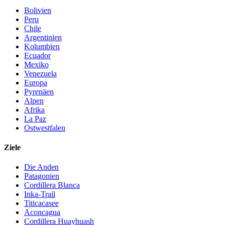
Bolivien
Peru
Chile
Argentinien
Kolumbien
Ecuador
Mexiko
Venezuela
Europa
Pyrenäen
Alpen
Afrika
La Paz
Ostwestfalen
Ziele
Die Anden
Patagonien
Cordillera Blanca
Inka-Trail
Titicacasee
Aconcagua
Cordillera Huayhuash