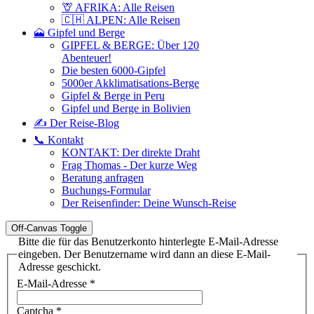
🦒 AFRIKA: Alle Reisen
🇨🇭 ALPEN: Alle Reisen
🗻 Gipfel und Berge
GIPFEL & BERGE: Über 120
Abenteuer!
Die besten 6000-Gipfel
5000er Akklimatisations-Berge
Gipfel & Berge in Peru
Gipfel und Berge in Bolivien
✍️ Der Reise-Blog
📞 Kontakt
KONTAKT: Der direkte Draht
Frag Thomas - Der kurze Weg
Beratung anfragen
Buchungs-Formular
Der Reisenfinder: Deine Wunsch-Reise
Off-Canvas Toggle
Bitte die für das Benutzerkonto hinterlegte E-Mail-Adresse
eingeben. Der Benutzername wird dann an diese E-Mail-
Adresse geschickt.
E-Mail-Adresse
*
Captcha
*