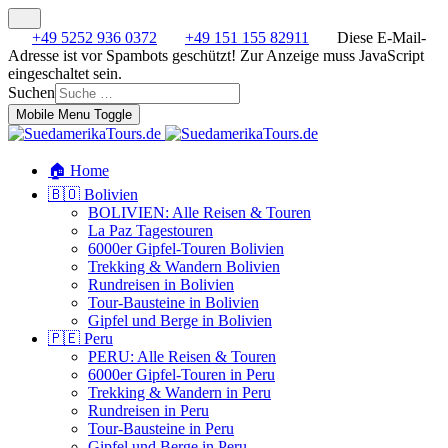
+49 5252 936 0372
+49 151 155 82911
Diese E-Mail-
Adresse ist vor Spambots geschützt! Zur Anzeige muss JavaScript
eingeschaltet sein.
Suchen
Mobile Menu Toggle
🏠 Home
🇧🇴 Bolivien
BOLIVIEN: Alle Reisen & Touren
La Paz Tagestouren
6000er Gipfel-Touren Bolivien
Trekking & Wandern Bolivien
Rundreisen in Bolivien
Tour-Bausteine in Bolivien
Gipfel und Berge in Bolivien
🇵🇪 Peru
PERU: Alle Reisen & Touren
6000er Gipfel-Touren in Peru
Trekking & Wandern in Peru
Rundreisen in Peru
Tour-Bausteine in Peru
Gipfel und Berge in Peru