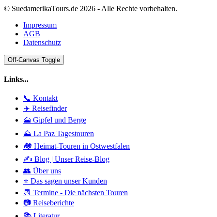
© SuedamerikaTours.de 2026 - Alle Rechte vorbehalten.
Impressum
AGB
Datenschutz
Off-Canvas Toggle
Links...
📞 Kontakt
✈️ Reisefinder
🗻 Gipfel und Berge
⛰️ La Paz Tagestouren
🏘️ Heimat-Touren in Ostwestfalen
✍️ Blog | Unser Reise-Blog
👥 Über uns
⭐ Das sagen unser Kunden
📆 Termine - Die nächsten Touren
📷 Reiseberichte
📚 Literatur