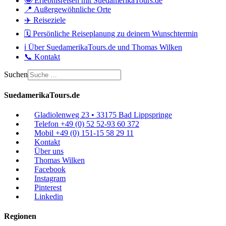
🤩 Erlebnisreisen mit SuedamerikaTours.de
📍 Außergewöhnliche Orte
✈️ Reiseziele
🗓️ Persönliche Reiseplanung zu deinem Wunschtermin
ℹ️ Über SuedamerikaTours.de und Thomas Wilken
📞 Kontakt
Suchen
SuedamerikaTours.de
Gladiolenweg 23 • 33175 Bad Lippspringe
Telefon +49 (0) 52 52-93 60 372
Mobil +49 (0) 151-15 58 29 11
Kontakt
Über uns
Thomas Wilken
Facebook
Instagram
Pinterest
Linkedin
Regionen