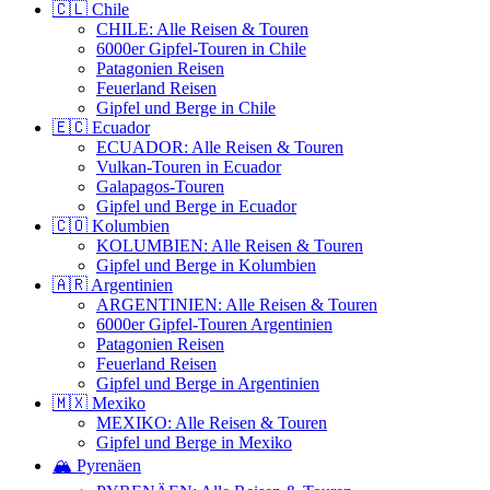
🇨🇱 Chile
CHILE: Alle Reisen & Touren
6000er Gipfel-Touren in Chile
Patagonien Reisen
Feuerland Reisen
Gipfel und Berge in Chile
🇪🇨 Ecuador
ECUADOR: Alle Reisen & Touren
Vulkan-Touren in Ecuador
Galapagos-Touren
Gipfel und Berge in Ecuador
🇨🇴 Kolumbien
KOLUMBIEN: Alle Reisen & Touren
Gipfel und Berge in Kolumbien
🇦🇷 Argentinien
ARGENTINIEN: Alle Reisen & Touren
6000er Gipfel-Touren Argentinien
Patagonien Reisen
Feuerland Reisen
Gipfel und Berge in Argentinien
🇲🇽 Mexiko
MEXIKO: Alle Reisen & Touren
Gipfel und Berge in Mexiko
🏔️ Pyrenäen