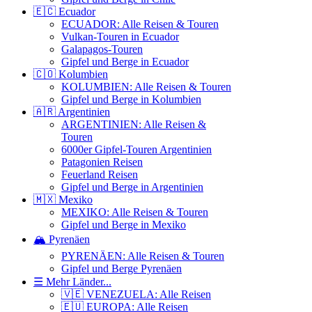
🇪🇨 Ecuador
ECUADOR: Alle Reisen & Touren
Vulkan-Touren in Ecuador
Galapagos-Touren
Gipfel und Berge in Ecuador
🇨🇴 Kolumbien
KOLUMBIEN: Alle Reisen & Touren
Gipfel und Berge in Kolumbien
🇦🇷 Argentinien
ARGENTINIEN: Alle Reisen &
Touren
6000er Gipfel-Touren Argentinien
Patagonien Reisen
Feuerland Reisen
Gipfel und Berge in Argentinien
🇲🇽 Mexiko
MEXIKO: Alle Reisen & Touren
Gipfel und Berge in Mexiko
🏔️ Pyrenäen
PYRENÄEN: Alle Reisen & Touren
Gipfel und Berge Pyrenäen
☰ Mehr Länder...
🇻🇪 VENEZUELA: Alle Reisen
🇪🇺 EUROPA: Alle Reisen