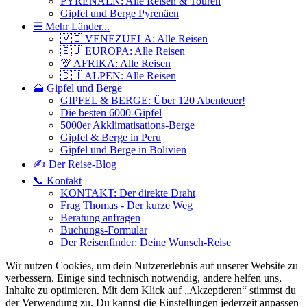
PYRENÄEN: Alle Reisen & Touren
Gipfel und Berge Pyrenäen
☰ Mehr Länder...
🇻🇪 VENEZUELA: Alle Reisen
🇪🇺 EUROPA: Alle Reisen
🦒 AFRIKA: Alle Reisen
🇨🇭 ALPEN: Alle Reisen
🗻 Gipfel und Berge
GIPFEL & BERGE: Über 120 Abenteuer!
Die besten 6000-Gipfel
5000er Akklimatisations-Berge
Gipfel & Berge in Peru
Gipfel und Berge in Bolivien
✍️ Der Reise-Blog
📞 Kontakt
KONTAKT: Der direkte Draht
Frag Thomas - Der kurze Weg
Beratung anfragen
Buchungs-Formular
Der Reisenfinder: Deine Wunsch-Reise
Wir nutzen Cookies, um dein Nutzererlebnis auf unserer Website zu
verbessern. Einige sind technisch notwendig, andere helfen uns,
Inhalte zu optimieren.
Mit dem Klick auf „Akzeptieren“ stimmst du
der Verwendung zu. Du kannst die Einstellungen jederzeit anpassen