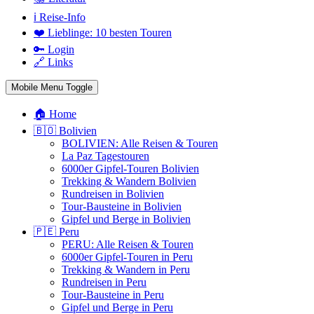
ℹ️ Reise-Info
❤️ Lieblinge: 10 besten Touren
🔑 Login
🔗 Links
Mobile Menu Toggle
🏠 Home
🇧🇴 Bolivien
BOLIVIEN: Alle Reisen & Touren
La Paz Tagestouren
6000er Gipfel-Touren Bolivien
Trekking & Wandern Bolivien
Rundreisen in Bolivien
Tour-Bausteine in Bolivien
Gipfel und Berge in Bolivien
🇵🇪 Peru
PERU: Alle Reisen & Touren
6000er Gipfel-Touren in Peru
Trekking & Wandern in Peru
Rundreisen in Peru
Tour-Bausteine in Peru
Gipfel und Berge in Peru