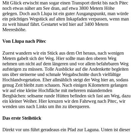
Mit Glück erwischt man sogar einen Transport direkt bis nach Pitec
noch etwas näher am See dran, auf etwa 3800 Metern Höhe
gelegen. Doch auch Llupa ist ein guter Ausgangspunkt, man würde
ein prächtiges Wegstück auf alten Inkapfaden verpassen, wenn man
zu weit hinauf fährt. Gestartet wird hier auf 3400 Metern
Meereshöhe.
Von Llupa nach Pitec
Zuerst wandern wir ein Stück aus dem Ort heraus, nach wenigen
Metern gabelt sich der Weg. Hier sollte man den oberen Weg
nehmen um nicht auf dem längeren und vor allem befahrbaren Weg
aufsteigen zu müssen. Tolle Ausblicke auf die Andenkette begleiten
uns über steinerne und schmale Wegabschnitte durch vielfältige
Hochlandvegetation. Eher allmählich steigt der Weg hier an, sodass
genug Zeit bleibt zum schauen. Nach einigen Kilometern gelangen
wir auf eine kleine Hochfläche mit mehreren mäandernden
Bergbächen: seltsame runde Hütten befinden sich fast am Weg, dazu
ein kleiner Weiher. Hier kreuzen wir den Fahrweg nach Pitec, wir
wenden uns nach Links um ihn zu überqueren.
Das erste Steilstück
Direkt vor uns führt geradeaus ein Pfad zur Laguna. Unten ist dieser