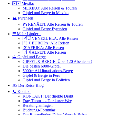
🇲🇽 Mexiko
MEXIKO: Alle Reisen & Touren
Gipfel und Berge in Mexiko
🏔️ Pyrenäen
PYRENÄEN: Alle Reisen & Touren
Gipfel und Berge Pyrenäen
☰ Mehr Länder...
🇻🇪 VENEZUELA: Alle Reisen
🇪🇺 EUROPA: Alle Reisen
🦒 AFRIKA: Alle Reisen
🇨🇭 ALPEN: Alle Reisen
🗻 Gipfel und Berge
GIPFEL & BERGE: Über 120 Abenteuer!
Die besten 6000-Gipfel
5000er Akklimatisations-Berge
Gipfel & Berge in Peru
Gipfel und Berge in Bolivien
✍️ Der Reise-Blog
📞 Kontakt
KONTAKT: Der direkte Draht
Frag Thomas - Der kurze Weg
Beratung anfragen
Buchungs-Formular
Der Reisenfinder: Deine Wunsch-Reise