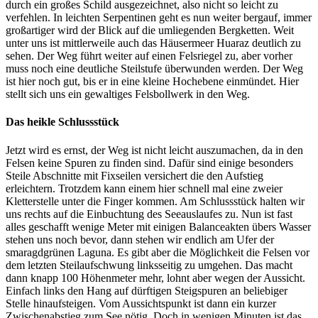
durch ein großes Schild ausgezeichnet, also nicht so leicht zu
verfehlen. In leichten Serpentinen geht es nun weiter bergauf, immer
großartiger wird der Blick auf die umliegenden Bergketten. Weit
unter uns ist mittlerweile auch das Häusermeer Huaraz deutlich zu
sehen. Der Weg führt weiter auf einen Felsriegel zu, aber vorher
muss noch eine deutliche Steilstufe überwunden werden. Der Weg
ist hier noch gut, bis er in eine kleine Hochebene einmündet. Hier
stellt sich uns ein gewaltiges Felsbollwerk in den Weg.
Das heikle Schlussstück
Jetzt wird es ernst, der Weg ist nicht leicht auszumachen, da in den
Felsen keine Spuren zu finden sind. Dafür sind einige besonders
Steile Abschnitte mit Fixseilen versichert die den Aufstieg
erleichtern. Trotzdem kann einem hier schnell mal eine zweier
Kletterstelle unter die Finger kommen. Am Schlussstück halten wir
uns rechts auf die Einbuchtung des Seeauslaufes zu. Nun ist fast
alles geschafft wenige Meter mit einigen Balanceakten übers Wasser
stehen uns noch bevor, dann stehen wir endlich am Ufer der
smaragdgrünen Laguna. Es gibt aber die Möglichkeit die Felsen vor
dem letzten Steilaufschwung linksseitig zu umgehen. Das macht
dann knapp 100 Höhenmeter mehr, lohnt aber wegen der Aussicht.
Einfach links den Hang auf dürftigen Steigspuren an beliebiger
Stelle hinaufsteigen. Vom Aussichtspunkt ist dann ein kurzer
Zwischenabstieg zum See nötig. Doch in wenigen Minuten ist das