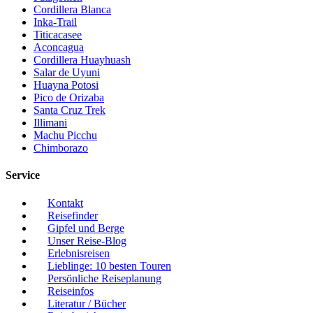
Cordillera Blanca
Inka-Trail
Titicacasee
Aconcagua
Cordillera Huayhuash
Salar de Uyuni
Huayna Potosi
Pico de Orizaba
Santa Cruz Trek
Illimani
Machu Picchu
Chimborazo
Service
Kontakt
Reisefinder
Gipfel und Berge
Unser Reise-Blog
Erlebnisreisen
Lieblinge: 10 besten Touren
Persönliche Reiseplanung
Reiseinfos
Literatur / Bücher