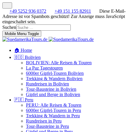
+49 5252 936 0372
+49 151 155 82911
Diese E-Mail-
Adresse ist vor Spambots geschützt! Zur Anzeige muss JavaScript
eingeschaltet sein.
Suchen
Mobile Menu Toggle
🏠 Home
🇧🇴 Bolivien
BOLIVIEN: Alle Reisen & Touren
La Paz Tagestouren
6000er Gipfel-Touren Bolivien
Trekking & Wandern Bolivien
Rundreisen in Bolivien
Tour-Bausteine in Bolivien
Gipfel und Berge in Bolivien
🇵🇪 Peru
PERU: Alle Reisen & Touren
6000er Gipfel-Touren in Peru
Trekking & Wandern in Peru
Rundreisen in Peru
Tour-Bausteine in Peru
Gipfel und Berge in Peru