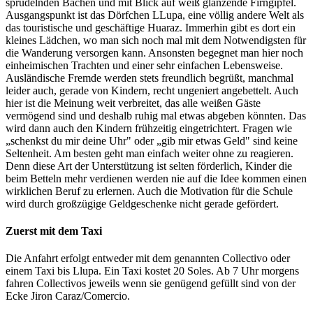
sprudelnden Bächen und mit Blick auf weiß glänzende Firngipfel.
Ausgangspunkt ist das Dörfchen LLupa, eine völlig andere Welt als
das touristische und geschäftige Huaraz. Immerhin gibt es dort ein
kleines Lädchen, wo man sich noch mal mit dem Notwendigsten für
die Wanderung versorgen kann. Ansonsten begegnet man hier noch
einheimischen Trachten und einer sehr einfachen Lebensweise.
Ausländische Fremde werden stets freundlich begrüßt, manchmal
leider auch, gerade von Kindern, recht ungeniert angebettelt. Auch
hier ist die Meinung weit verbreitet, das alle weißen Gäste
vermögend sind und deshalb ruhig mal etwas abgeben könnten. Das
wird dann auch den Kindern frühzeitig eingetrichtert. Fragen wie
„schenkst du mir deine Uhr" oder „gib mir etwas Geld" sind keine
Seltenheit. Am besten geht man einfach weiter ohne zu reagieren.
Denn diese Art der Unterstützung ist selten förderlich, Kinder die
beim Betteln mehr verdienen werden nie auf die Idee kommen einen
wirklichen Beruf zu erlernen. Auch die Motivation für die Schule
wird durch großzügige Geldgeschenke nicht gerade gefördert.
Zuerst mit dem Taxi
Die Anfahrt erfolgt entweder mit dem genannten Collectivo oder
einem Taxi bis Llupa. Ein Taxi kostet 20 Soles. Ab 7 Uhr morgens
fahren Collectivos jeweils wenn sie genügend gefüllt sind von der
Ecke Jiron Caraz/Comercio.