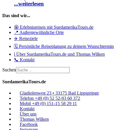
...weiterlesen
Das sind wir...
🤩 Erlebnisreisen mit SuedamerikaTours.de
📍 Außergewöhnliche Orte
✈️ Reiseziele
🗓️ Persönliche Reiseplanung zu deinem Wunschtermin
ℹ️ Über SuedamerikaTours.de und Thomas Wilken
📞 Kontakt
Suchen
SuedamerikaTours.de
Gladiolenweg 23 • 33175 Bad Lippspringe
Telefon +49 (0) 52 52-93 60 372
Mobil +49 (0) 151-15 58 29 11
Kontakt
Über uns
Thomas Wilken
Facebook
Instagram