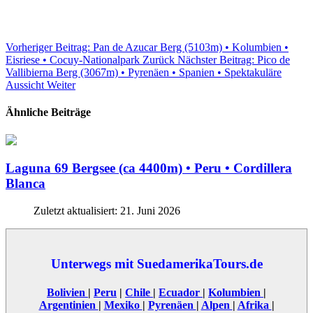
Vorheriger Beitrag: Pan de Azucar Berg (5103m) • Kolumbien •
Eisriese • Cocuy-Nationalpark
Zurück
Nächster Beitrag: Pico de
Vallibierna Berg (3067m) • Pyrenäen • Spanien • Spektakuläre
Aussicht
Weiter
Ähnliche Beiträge
Laguna 69 Bergsee (ca 4400m) • Peru • Cordillera
Blanca
Zuletzt aktualisiert: 21. Juni 2026
Unterwegs mit SuedamerikaTours.de
Bolivien
|
Peru
|
Chile
|
Ecuador
|
Kolumbien
|
Argentinien
|
Mexiko
|
Pyrenäen
|
Alpen
|
Afrika
|