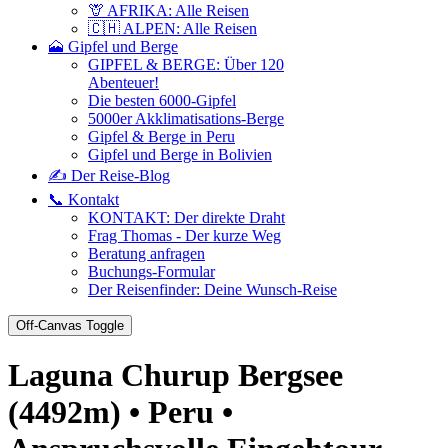
🦒 AFRIKA: Alle Reisen
🇨🇭 ALPEN: Alle Reisen
🗻 Gipfel und Berge
GIPFEL & BERGE: Über 120
Abenteuer!
Die besten 6000-Gipfel
5000er Akklimatisations-Berge
Gipfel & Berge in Peru
Gipfel und Berge in Bolivien
✍️ Der Reise-Blog
📞 Kontakt
KONTAKT: Der direkte Draht
Frag Thomas - Der kurze Weg
Beratung anfragen
Buchungs-Formular
Der Reisenfinder: Deine Wunsch-Reise
Off-Canvas Toggle
Laguna Churup Bergsee
(4492m) • Peru •