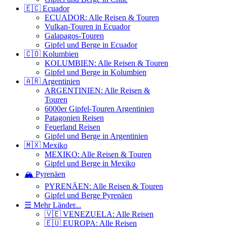
🇪🇨 Ecuador
ECUADOR: Alle Reisen & Touren
Vulkan-Touren in Ecuador
Galapagos-Touren
Gipfel und Berge in Ecuador
🇨🇴 Kolumbien
KOLUMBIEN: Alle Reisen & Touren
Gipfel und Berge in Kolumbien
🇦🇷 Argentinien
ARGENTINIEN: Alle Reisen &
Touren
6000er Gipfel-Touren Argentinien
Patagonien Reisen
Feuerland Reisen
Gipfel und Berge in Argentinien
🇲🇽 Mexiko
MEXIKO: Alle Reisen & Touren
Gipfel und Berge in Mexiko
🏔️ Pyrenäen
PYRENÄEN: Alle Reisen & Touren
Gipfel und Berge Pyrenäen
☰ Mehr Länder...
🇻🇪 VENEZUELA: Alle Reisen
🇪🇺 EUROPA: Alle Reisen