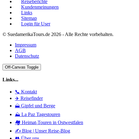
Reiseberichte
Kundenmeinungen
Links
Sitemap
Login für User
© SuedamerikaTours.de 2026 - Alle Rechte vorbehalten.
Impressum
AGB
Datenschutz
Off-Canvas Toggle
Links...
📞 Kontakt
✈️ Reisefinder
🗻 Gipfel und Berge
⛰️ La Paz Tagestouren
🏘️ Heimat-Touren in Ostwestfalen
✍️ Blog | Unser Reise-Blog
👥 Über uns