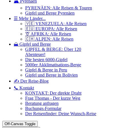
🏔️ Pyrenäen
PYRENÄEN: Alle Reisen & Touren
Gipfel und Berge Pyrenäen
☰ Mehr Länder...
🇻🇪 VENEZUELA: Alle Reisen
🇪🇺 EUROPA: Alle Reisen
🦒 AFRIKA: Alle Reisen
🇨🇭 ALPEN: Alle Reisen
🗻 Gipfel und Berge
GIPFEL & BERGE: Über 120
Abenteuer!
Die besten 6000-Gipfel
5000er Akklimatisations-Berge
Gipfel & Berge in Peru
Gipfel und Berge in Bolivien
✍️ Der Reise-Blog
📞 Kontakt
KONTAKT: Der direkte Draht
Frag Thomas - Der kurze Weg
Beratung anfragen
Buchungs-Formular
Der Reisenfinder: Deine Wunsch-Reise
Off-Canvas Toggle