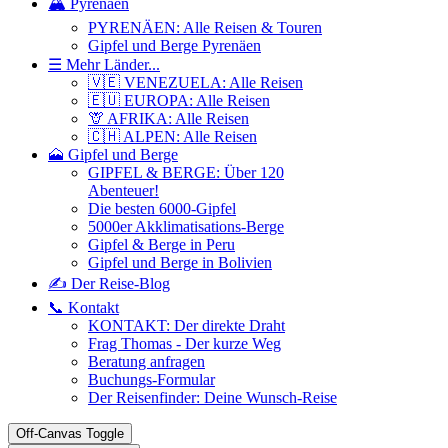
🏔️ Pyrenäen
PYRENÄEN: Alle Reisen & Touren
Gipfel und Berge Pyrenäen
☰ Mehr Länder...
🇻🇪 VENEZUELA: Alle Reisen
🇪🇺 EUROPA: Alle Reisen
🦒 AFRIKA: Alle Reisen
🇨🇭 ALPEN: Alle Reisen
🗻 Gipfel und Berge
GIPFEL & BERGE: Über 120
Abenteuer!
Die besten 6000-Gipfel
5000er Akklimatisations-Berge
Gipfel & Berge in Peru
Gipfel und Berge in Bolivien
✍️ Der Reise-Blog
📞 Kontakt
KONTAKT: Der direkte Draht
Frag Thomas - Der kurze Weg
Beratung anfragen
Buchungs-Formular
Der Reisenfinder: Deine Wunsch-Reise
Off-Canvas Toggle