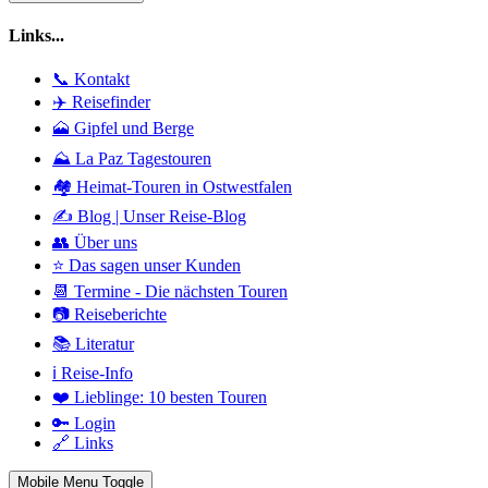
Links...
📞 Kontakt
✈️ Reisefinder
🗻 Gipfel und Berge
⛰️ La Paz Tagestouren
🏘️ Heimat-Touren in Ostwestfalen
✍️ Blog | Unser Reise-Blog
👥 Über uns
⭐ Das sagen unser Kunden
📆 Termine - Die nächsten Touren
📷 Reiseberichte
📚 Literatur
ℹ️ Reise-Info
❤️ Lieblinge: 10 besten Touren
🔑 Login
🔗 Links
Mobile Menu Toggle