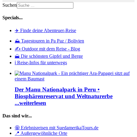
Suchen
Specials...
✈️ Finde deine Abenteuer-Reise
⛰️ Tagestouren in Pa Paz / Bolivien
✍️ Outdoor mit dem Reise - Blog
🗻 Die schönsten Gipfel und Berge
ℹ️ Reise-Infos für unterwegs
Der Manu Nationalpark in Peru •
Biosphärenreservat und Weltnaturerbe
...weiterlesen
Das sind wir...
🤩 Erlebnisreisen mit SuedamerikaTours.de
📍 Außergewöhnliche Orte