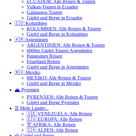
ECUADOR: Alle Reisen & Touren
Vulkan-Touren in Ecuador
Galapagos-Touren
Gipfel und Berge in Ecuador
🇨🇴 Kolumbien
KOLUMBIEN: Alle Reisen & Touren
Gipfel und Berge in Kolumbien
🇦🇷 Argentinien
ARGENTINIEN: Alle Reisen & Touren
6000er Gipfel-Touren Argentinien
Patagonien Reisen
Feuerland Reisen
Gipfel und Berge in Argentinien
🇲🇽 Mexiko
MEXIKO: Alle Reisen & Touren
Gipfel und Berge in Mexiko
🏔️ Pyrenäen
PYRENÄEN: Alle Reisen & Touren
Gipfel und Berge Pyrenäen
☰ Mehr Länder...
🇻🇪 VENEZUELA: Alle Reisen
🇪🇺 EUROPA: Alle Reisen
🦒 AFRIKA: Alle Reisen
🇨🇭 ALPEN: Alle Reisen
🗻 Gipfel und Berge