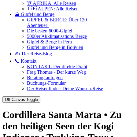
🦒 AFRIKA: Alle Reisen
🇨🇭 ALPEN: Alle Reisen
🗻 Gipfel und Berge
GIPFEL & BERGE: Über 120
Abenteuer!
Die besten 6000-Gipfel
5000er Akklimatisations-Berge
Gipfel & Berge in Peru
Gipfel und Berge in Bolivien
✍️ Der Reise-Blog
📞 Kontakt
KONTAKT: Der direkte Draht
Frag Thomas - Der kurze Weg
Beratung anfragen
Buchungs-Formular
Der Reisenfinder: Deine Wunsch-Reise
Off-Canvas Toggle
Cordillera Santa Marta • Zu
den heiligen Seen der Kogi