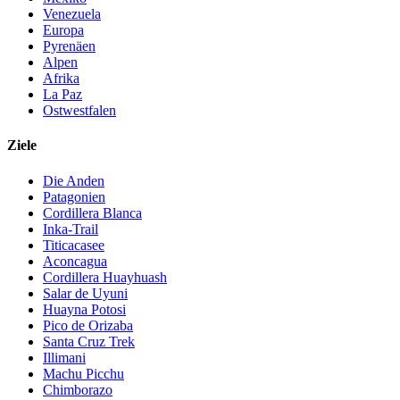
Venezuela
Europa
Pyrenäen
Alpen
Afrika
La Paz
Ostwestfalen
Ziele
Die Anden
Patagonien
Cordillera Blanca
Inka-Trail
Titicacasee
Aconcagua
Cordillera Huayhuash
Salar de Uyuni
Huayna Potosi
Pico de Orizaba
Santa Cruz Trek
Illimani
Machu Picchu
Chimborazo