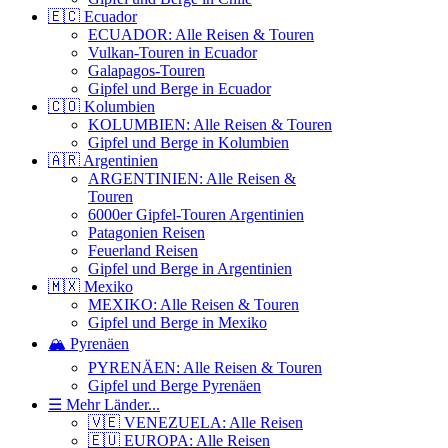
🇪🇨 Ecuador
ECUADOR: Alle Reisen & Touren
Vulkan-Touren in Ecuador
Galapagos-Touren
Gipfel und Berge in Ecuador
🇨🇴 Kolumbien
KOLUMBIEN: Alle Reisen & Touren
Gipfel und Berge in Kolumbien
🇦🇷 Argentinien
ARGENTINIEN: Alle Reisen &
Touren
6000er Gipfel-Touren Argentinien
Patagonien Reisen
Feuerland Reisen
Gipfel und Berge in Argentinien
🇲🇽 Mexiko
MEXIKO: Alle Reisen & Touren
Gipfel und Berge in Mexiko
🏔️ Pyrenäen
PYRENÄEN: Alle Reisen & Touren
Gipfel und Berge Pyrenäen
☰ Mehr Länder...
🇻🇪 VENEZUELA: Alle Reisen
🇪🇺 EUROPA: Alle Reisen