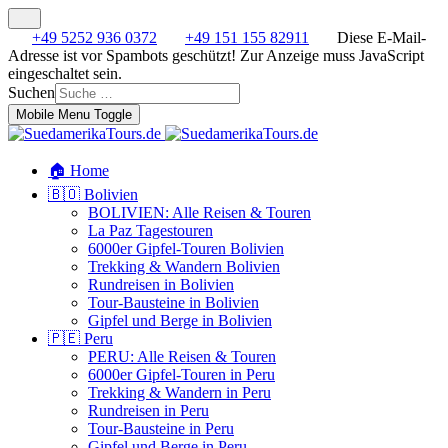
+49 5252 936 0372
+49 151 155 82911
Diese E-Mail-
Adresse ist vor Spambots geschützt! Zur Anzeige muss JavaScript
eingeschaltet sein.
Suchen
Mobile Menu Toggle
🏠 Home
🇧🇴 Bolivien
BOLIVIEN: Alle Reisen & Touren
La Paz Tagestouren
6000er Gipfel-Touren Bolivien
Trekking & Wandern Bolivien
Rundreisen in Bolivien
Tour-Bausteine in Bolivien
Gipfel und Berge in Bolivien
🇵🇪 Peru
PERU: Alle Reisen & Touren
6000er Gipfel-Touren in Peru
Trekking & Wandern in Peru
Rundreisen in Peru
Tour-Bausteine in Peru
Gipfel und Berge in Peru