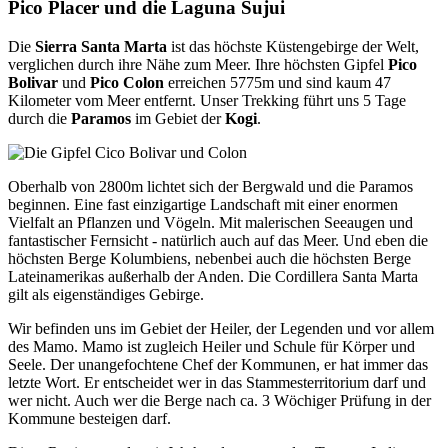
Pico Placer und die Laguna Sujui
Die
Sierra Santa Marta
ist das höchste Küstengebirge der Welt,
verglichen durch ihre Nähe zum Meer. Ihre höchsten Gipfel
Pico
Bolivar
und
Pico Colon
erreichen 5775m und sind kaum 47
Kilometer vom Meer entfernt. Unser Trekking führt uns 5 Tage
durch die
Paramos
im Gebiet der
Kogi
.
Oberhalb von 2800m lichtet sich der Bergwald und die Paramos
beginnen. Eine fast einzigartige Landschaft mit einer enormen
Vielfalt an Pflanzen und Vögeln. Mit malerischen Seeaugen und
fantastischer Fernsicht - natürlich auch auf das Meer. Und eben die
höchsten Berge Kolumbiens, nebenbei auch die höchsten Berge
Lateinamerikas außerhalb der Anden. Die Cordillera Santa Marta
gilt als eigenständiges Gebirge.
Wir befinden uns im Gebiet der Heiler, der Legenden und vor allem
des Mamo. Mamo ist zugleich Heiler und Schule für Körper und
Seele. Der unangefochtene Chef der Kommunen, er hat immer das
letzte Wort. Er entscheidet wer in das Stammesterritorium darf und
wer nicht. Auch wer die Berge nach ca. 3 Wöchiger Prüfung in der
Kommune besteigen darf.