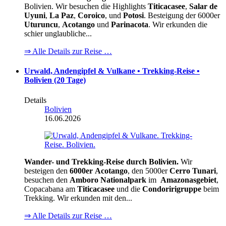
Bolivien. Wir besuchen die Highlights
Titicacasee
,
Salar de
Uyuni
,
La Paz
,
Coroico
, und
Potosi
. Besteigung der 6000er
Uturuncu
,
Acotango
und
Parinacota
. Wir erkunden die
schier unglaubliche...
⇒ Alle Details zur Reise …
Urwald, Andengipfel & Vulkane • Trekking-Reise •
Bolivien (20 Tage)
Details
Bolivien
16.06.2026
Wander- und Trekking-Reise durch Bolivien.
Wir
besteigen den
6000er
Acotango
, den 5000er
Cerro Tunari
,
besuchen den
Amboro Nationalpark
im
Amazonasgebiet
,
Copacabana am
Titicacasee
und die
Condoririgruppe
beim
Trekking. Wir erkunden mit den...
⇒ Alle Details zur Reise …