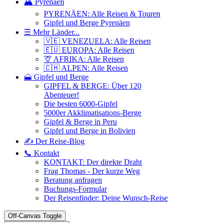
🏔️ Pyrenäen
PYRENÄEN: Alle Reisen & Touren
Gipfel und Berge Pyrenäen
☰ Mehr Länder...
🇻🇪 VENEZUELA: Alle Reisen
🇪🇺 EUROPA: Alle Reisen
🦒 AFRIKA: Alle Reisen
🇨🇭 ALPEN: Alle Reisen
🗻 Gipfel und Berge
GIPFEL & BERGE: Über 120
Abenteuer!
Die besten 6000-Gipfel
5000er Akklimatisations-Berge
Gipfel & Berge in Peru
Gipfel und Berge in Bolivien
✍️ Der Reise-Blog
📞 Kontakt
KONTAKT: Der direkte Draht
Frag Thomas - Der kurze Weg
Beratung anfragen
Buchungs-Formular
Der Reisenfinder: Deine Wunsch-Reise
Off-Canvas Toggle