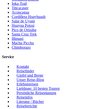
Inka-Trail
Titicacasee
Aconcagua
Cordillera Huayhuash
Salar de Uyuni
Huayna Potosi
Pico de Orizaba
Santa Cruz Trek
Illimani
Machu Picchu
Chimborazo
Service
Kontakt
Reisefinder
Gipfel und Berge
Unser Reise-Blog
Erlebnisreisen
Lieblinge: 10 besten Touren
Persönliche Reiseplanung
Reiseinfos
Literatur / Bücher
Reiseberichte