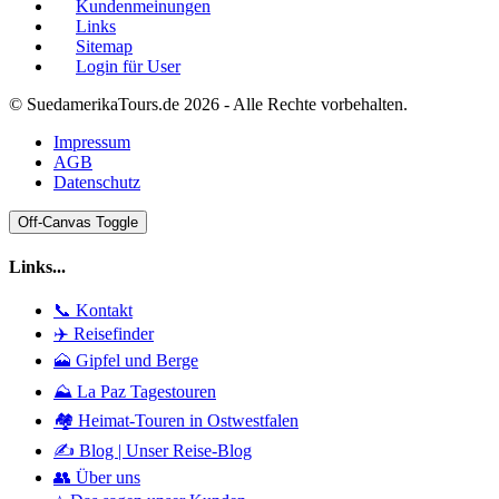
Kundenmeinungen
Links
Sitemap
Login für User
© SuedamerikaTours.de 2026 - Alle Rechte vorbehalten.
Impressum
AGB
Datenschutz
Off-Canvas Toggle
Links...
📞 Kontakt
✈️ Reisefinder
🗻 Gipfel und Berge
⛰️ La Paz Tagestouren
🏘️ Heimat-Touren in Ostwestfalen
✍️ Blog | Unser Reise-Blog
👥 Über uns