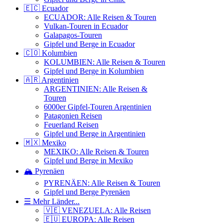
🇪🇨 Ecuador
ECUADOR: Alle Reisen & Touren
Vulkan-Touren in Ecuador
Galapagos-Touren
Gipfel und Berge in Ecuador
🇨🇴 Kolumbien
KOLUMBIEN: Alle Reisen & Touren
Gipfel und Berge in Kolumbien
🇦🇷 Argentinien
ARGENTINIEN: Alle Reisen &
Touren
6000er Gipfel-Touren Argentinien
Patagonien Reisen
Feuerland Reisen
Gipfel und Berge in Argentinien
🇲🇽 Mexiko
MEXIKO: Alle Reisen & Touren
Gipfel und Berge in Mexiko
🏔️ Pyrenäen
PYRENÄEN: Alle Reisen & Touren
Gipfel und Berge Pyrenäen
☰ Mehr Länder...
🇻🇪 VENEZUELA: Alle Reisen
🇪🇺 EUROPA: Alle Reisen