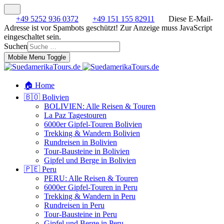
+49 5252 936 0372
+49 151 155 82911
Diese E-Mail-
Adresse ist vor Spambots geschützt! Zur Anzeige muss JavaScript
eingeschaltet sein.
Suchen
Mobile Menu Toggle
🏠 Home
🇧🇴 Bolivien
BOLIVIEN: Alle Reisen & Touren
La Paz Tagestouren
6000er Gipfel-Touren Bolivien
Trekking & Wandern Bolivien
Rundreisen in Bolivien
Tour-Bausteine in Bolivien
Gipfel und Berge in Bolivien
🇵🇪 Peru
PERU: Alle Reisen & Touren
6000er Gipfel-Touren in Peru
Trekking & Wandern in Peru
Rundreisen in Peru
Tour-Bausteine in Peru
Gipfel und Berge in Peru