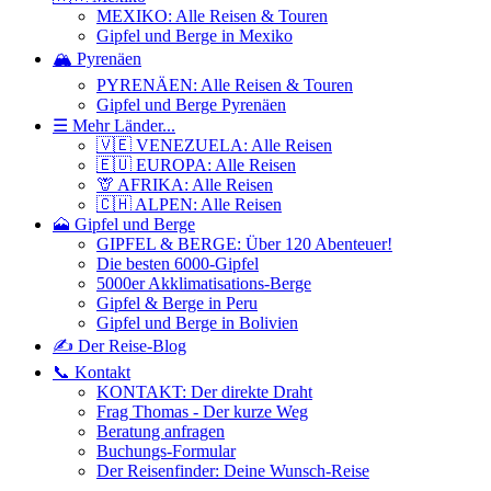
MEXIKO: Alle Reisen & Touren
Gipfel und Berge in Mexiko
🏔️ Pyrenäen
PYRENÄEN: Alle Reisen & Touren
Gipfel und Berge Pyrenäen
☰ Mehr Länder...
🇻🇪 VENEZUELA: Alle Reisen
🇪🇺 EUROPA: Alle Reisen
🦒 AFRIKA: Alle Reisen
🇨🇭 ALPEN: Alle Reisen
🗻 Gipfel und Berge
GIPFEL & BERGE: Über 120 Abenteuer!
Die besten 6000-Gipfel
5000er Akklimatisations-Berge
Gipfel & Berge in Peru
Gipfel und Berge in Bolivien
✍️ Der Reise-Blog
📞 Kontakt
KONTAKT: Der direkte Draht
Frag Thomas - Der kurze Weg
Beratung anfragen
Buchungs-Formular
Der Reisenfinder: Deine Wunsch-Reise