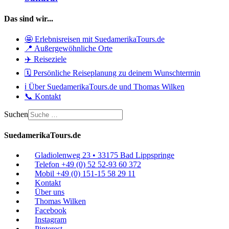
Das sind wir...
🤩 Erlebnisreisen mit SuedamerikaTours.de
📍 Außergewöhnliche Orte
✈️ Reiseziele
🗓️ Persönliche Reiseplanung zu deinem Wunschtermin
ℹ️ Über SuedamerikaTours.de und Thomas Wilken
📞 Kontakt
Suchen
SuedamerikaTours.de
Gladiolenweg 23 • 33175 Bad Lippspringe
Telefon +49 (0) 52 52-93 60 372
Mobil +49 (0) 151-15 58 29 11
Kontakt
Über uns
Thomas Wilken
Facebook
Instagram
Pinterest