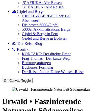
🦒 AFRIKA: Alle Reisen
🇨🇭 ALPEN: Alle Reisen
🗻 Gipfel und Berge
GIPFEL & BERGE: Über 120
Abenteuer!
Die besten 6000-Gipfel
5000er Akklimatisations-Berge
Gipfel & Berge in Peru
Gipfel und Berge in Bolivien
✍️ Der Reise-Blog
📞 Kontakt
KONTAKT: Der direkte Draht
Frag Thomas - Der kurze Weg
Beratung anfragen
Buchungs-Formular
Der Reisenfinder: Deine Wunsch-Reise
Off-Canvas Toggle
Urwald • Faszinierende
Naturwelt Südamerikas