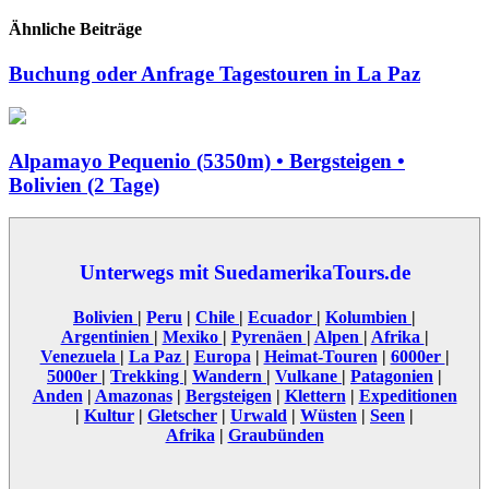
Ähnliche Beiträge
Buchung oder Anfrage Tagestouren in La Paz
Alpamayo Pequenio (5350m) • Bergsteigen •
Bolivien (2 Tage)
Unterwegs mit SuedamerikaTours.de
Bolivien
|
Peru
|
Chile
|
Ecuador
|
Kolumbien
|
Argentinien
|
Mexiko
|
Pyrenäen
|
Alpen
|
Afrika
|
Venezuela
|
La Paz
|
Europa
|
Heimat-Touren
|
6000er
|
5000er
|
Trekking
|
Wandern
|
Vulkane
|
Patagonien
|
Anden
|
Amazonas
|
Bergsteigen
|
Klettern
|
Expeditionen
|
Kultur
|
Gletscher
|
Urwald
|
Wüsten
|
Seen
|
Afrika
|
Graubünden