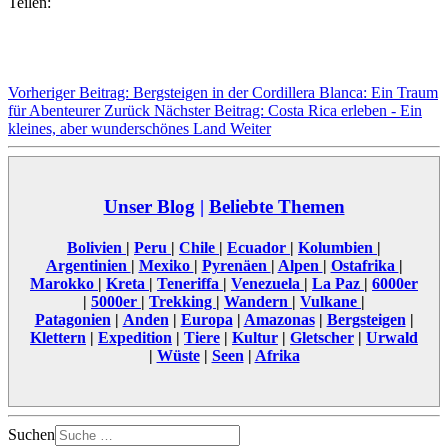
Teilen:
Vorheriger Beitrag: Bergsteigen in der Cordillera Blanca: Ein Traum
für Abenteurer
Zurück
Nächster Beitrag: Costa Rica erleben - Ein
kleines, aber wunderschönes Land
Weiter
Unser Blog
|
Beliebte Themen
Bolivien
|
Peru
|
Chile
|
Ecuador
|
Kolumbien
|
Argentinien
|
Mexiko
|
Pyrenäen
|
Alpen
|
Ostafrika
|
Marokko
|
Kreta
|
Teneriffa
|
Venezuela
|
La Paz
|
6000er
|
5000er
|
Trekking
|
Wandern
|
Vulkane
|
Patagonien
|
Anden
|
Europa
|
Amazonas
|
Bergsteigen
|
Klettern
|
Expedition
|
Tiere
|
Kultur
|
Gletscher
|
Urwald
|
Wüste
|
Seen
|
Afrika
Suchen