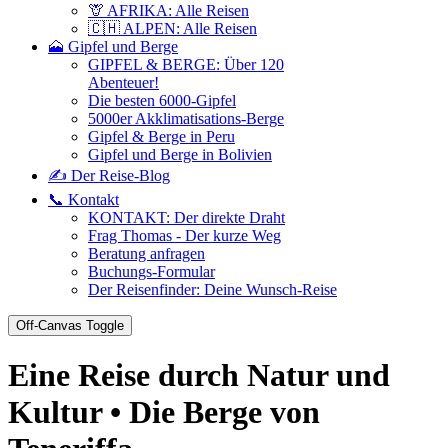
🦒 AFRIKA: Alle Reisen
🇨🇭 ALPEN: Alle Reisen
🗻 Gipfel und Berge
GIPFEL & BERGE: Über 120
Abenteuer!
Die besten 6000-Gipfel
5000er Akklimatisations-Berge
Gipfel & Berge in Peru
Gipfel und Berge in Bolivien
✍️ Der Reise-Blog
📞 Kontakt
KONTAKT: Der direkte Draht
Frag Thomas - Der kurze Weg
Beratung anfragen
Buchungs-Formular
Der Reisenfinder: Deine Wunsch-Reise
Off-Canvas Toggle
Eine Reise durch Natur und
Kultur • Die Berge von