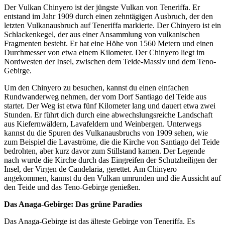
Der Vulkan Chinyero ist der jüngste Vulkan von Teneriffa. Er
entstand im Jahr 1909 durch einen zehntägigen Ausbruch, der den
letzten Vulkanausbruch auf Teneriffa markierte. Der Chinyero ist ein
Schlackenkegel, der aus einer Ansammlung von vulkanischen
Fragmenten besteht. Er hat eine Höhe von 1560 Metern und einen
Durchmesser von etwa einem Kilometer. Der Chinyero liegt im
Nordwesten der Insel, zwischen dem Teide-Massiv und dem Teno-
Gebirge.
Um den Chinyero zu besuchen, kannst du einen einfachen
Rundwanderweg nehmen, der vom Dorf Santiago del Teide aus
startet. Der Weg ist etwa fünf Kilometer lang und dauert etwa zwei
Stunden. Er führt dich durch eine abwechslungsreiche Landschaft
aus Kiefernwäldern, Lavafeldern und Weinbergen. Unterwegs
kannst du die Spuren des Vulkanausbruchs von 1909 sehen, wie
zum Beispiel die Lavaströme, die die Kirche von Santiago del Teide
bedrohten, aber kurz davor zum Stillstand kamen. Der Legende
nach wurde die Kirche durch das Eingreifen der Schutzheiligen der
Insel, der Virgen de Candelaria, gerettet. Am Chinyero
angekommen, kannst du den Vulkan umrunden und die Aussicht auf
den Teide und das Teno-Gebirge genießen.
Das Anaga-Gebirge: Das grüne Paradies
Das Anaga-Gebirge ist das älteste Gebirge von Teneriffa. Es