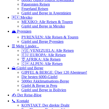
Patagonien Reisen
Feuerland Reisen
Gipfel und Berge in Argentinien
🇲🇽 Mexiko
MEXIKO: Alle Reisen & Touren
Gipfel und Berge in Mexiko
🏔️ Pyrenäen
PYRENÄEN: Alle Reisen & Touren
Gipfel und Berge Pyrenäen
☰ Mehr Länder...
🇻🇪 VENEZUELA: Alle Reisen
🇪🇺 EUROPA: Alle Reisen
🦒 AFRIKA: Alle Reisen
🇨🇭 ALPEN: Alle Reisen
🗻 Gipfel und Berge
GIPFEL & BERGE: Über 120 Abenteuer!
Die besten 6000-Gipfel
5000er Akklimatisations-Berge
Gipfel & Berge in Peru
Gipfel und Berge in Bolivien
✍️ Der Reise-Blog
📞 Kontakt
KONTAKT: Der direkte Draht