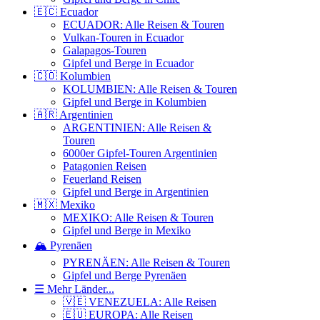
🇪🇨 Ecuador
ECUADOR: Alle Reisen & Touren
Vulkan-Touren in Ecuador
Galapagos-Touren
Gipfel und Berge in Ecuador
🇨🇴 Kolumbien
KOLUMBIEN: Alle Reisen & Touren
Gipfel und Berge in Kolumbien
🇦🇷 Argentinien
ARGENTINIEN: Alle Reisen &
Touren
6000er Gipfel-Touren Argentinien
Patagonien Reisen
Feuerland Reisen
Gipfel und Berge in Argentinien
🇲🇽 Mexiko
MEXIKO: Alle Reisen & Touren
Gipfel und Berge in Mexiko
🏔️ Pyrenäen
PYRENÄEN: Alle Reisen & Touren
Gipfel und Berge Pyrenäen
☰ Mehr Länder...
🇻🇪 VENEZUELA: Alle Reisen
🇪🇺 EUROPA: Alle Reisen