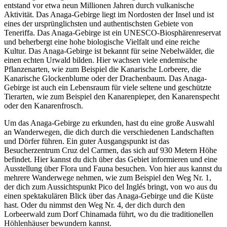
entstand vor etwa neun Millionen Jahren durch vulkanische
Aktivität. Das Anaga-Gebirge liegt im Nordosten der Insel und ist
eines der ursprünglichsten und authentischsten Gebiete von
Teneriffa. Das Anaga-Gebirge ist ein UNESCO-Biosphärenreservat
und beherbergt eine hohe biologische Vielfalt und eine reiche
Kultur. Das Anaga-Gebirge ist bekannt für seine Nebelwälder, die
einen echten Urwald bilden. Hier wachsen viele endemische
Pflanzenarten, wie zum Beispiel die Kanarische Lorbeere, die
Kanarische Glockenblume oder der Drachenbaum. Das Anaga-
Gebirge ist auch ein Lebensraum für viele seltene und geschützte
Tierarten, wie zum Beispiel den Kanarenpieper, den Kanarenspecht
oder den Kanarenfrosch.
Um das Anaga-Gebirge zu erkunden, hast du eine große Auswahl
an Wanderwegen, die dich durch die verschiedenen Landschaften
und Dörfer führen. Ein guter Ausgangspunkt ist das
Besucherzentrum Cruz del Carmen, das sich auf 930 Metern Höhe
befindet. Hier kannst du dich über das Gebiet informieren und eine
Ausstellung über Flora und Fauna besuchen. Von hier aus kannst du
mehrere Wanderwege nehmen, wie zum Beispiel den Weg Nr. 1,
der dich zum Aussichtspunkt Pico del Inglés bringt, von wo aus du
einen spektakulären Blick über das Anaga-Gebirge und die Küste
hast. Oder du nimmst den Weg Nr. 4, der dich durch den
Lorbeerwald zum Dorf Chinamada führt, wo du die traditionellen
Höhlenhäuser bewundern kannst.