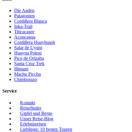
Die Anden
Patagonien
Cordillera Blanca
Inka-Trail
Titicacasee
Aconcagua
Cordillera Huayhuash
Salar de Uyuni
Huayna Potosi
Pico de Orizaba
Santa Cruz Trek
Illimani
Machu Picchu
Chimborazo
Service
Kontakt
Reisefinder
Gipfel und Berge
Unser Reise-Blog
Erlebnisreisen
Lieblinge: 10 besten Touren