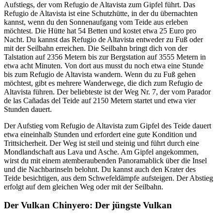
Aufstiegs, der vom Refugio de Altavista zum Gipfel führt. Das
Refugio de Altavista ist eine Schutzhütte, in der du übernachten
kannst, wenn du den Sonnenaufgang vom Teide aus erleben
möchtest. Die Hütte hat 54 Betten und kostet etwa 25 Euro pro
Nacht. Du kannst das Refugio de Altavista entweder zu Fuß oder
mit der Seilbahn erreichen. Die Seilbahn bringt dich von der
Talstation auf 2356 Metern bis zur Bergstation auf 3555 Metern in
etwa acht Minuten. Von dort aus musst du noch etwa eine Stunde
bis zum Refugio de Altavista wandern. Wenn du zu Fuß gehen
möchtest, gibt es mehrere Wanderwege, die dich zum Refugio de
Altavista führen. Der beliebteste ist der Weg Nr. 7, der vom Parador
de las Cañadas del Teide auf 2150 Metern startet und etwa vier
Stunden dauert.
Der Aufstieg vom Refugio de Altavista zum Gipfel des Teide dauert
etwa eineinhalb Stunden und erfordert eine gute Kondition und
Trittsicherheit. Der Weg ist steil und steinig und führt durch eine
Mondlandschaft aus Lava und Asche. Am Gipfel angekommen,
wirst du mit einem atemberaubenden Panoramablick über die Insel
und die Nachbarinseln belohnt. Du kannst auch den Krater des
Teide besichtigen, aus dem Schwefeldämpfe aufsteigen. Der Abstieg
erfolgt auf dem gleichen Weg oder mit der Seilbahn.
Der Vulkan Chinyero: Der jüngste Vulkan