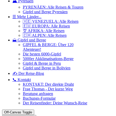
🏔️ Pyrenäen
PYRENÄEN: Alle Reisen & Touren
Gipfel und Berge Pyrenäen
☰ Mehr Länder...
🇻🇪 VENEZUELA: Alle Reisen
🇪🇺 EUROPA: Alle Reisen
🦒 AFRIKA: Alle Reisen
🇨🇭 ALPEN: Alle Reisen
🗻 Gipfel und Berge
GIPFEL & BERGE: Über 120
Abenteuer!
Die besten 6000-Gipfel
5000er Akklimatisations-Berge
Gipfel & Berge in Peru
Gipfel und Berge in Bolivien
✍️ Der Reise-Blog
📞 Kontakt
KONTAKT: Der direkte Draht
Frag Thomas - Der kurze Weg
Beratung anfragen
Buchungs-Formular
Der Reisenfinder: Deine Wunsch-Reise
Off-Canvas Toggle