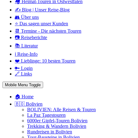
🏘️ Heimat-Touren in Ostwestfalen
✍️ Blog | Unser Reise-Blog
👥 Über uns
⭐ Das sagen unser Kunden
📆 Termine - Die nächsten Touren
📷 Reiseberichte
📚 Literatur
ℹ️ Reise-Info
❤️ Lieblinge: 10 besten Touren
🔑 Login
🔗 Links
Mobile Menu Toggle
🏠 Home
🇧🇴 Bolivien
BOLIVIEN: Alle Reisen & Touren
La Paz Tagestouren
6000er Gipfel-Touren Bolivien
Trekking & Wandern Bolivien
Rundreisen in Bolivien
Tour-Bausteine in Bolivien