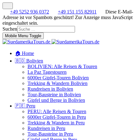
+49 5252 936 0372
+49 151 155 82911
Diese E-Mail-
Adresse ist vor Spambots geschützt! Zur Anzeige muss JavaScript
eingeschaltet sein.
Suchen
Mobile Menu Toggle
🏠 Home
🇧🇴 Bolivien
BOLIVIEN: Alle Reisen & Touren
La Paz Tagestouren
6000er Gipfel-Touren Bolivien
Trekking & Wandern Bolivien
Rundreisen in Bolivien
Tour-Bausteine in Bolivien
Gipfel und Berge in Bolivien
🇵🇪 Peru
PERU: Alle Reisen & Touren
6000er Gipfel-Touren in Peru
Trekking & Wandern in Peru
Rundreisen in Peru
Tour-Bausteine in Peru
Gipfel und Berge in Peru