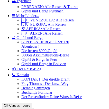
🏔️ Pyrenäen
PYRENÄEN: Alle Reisen & Touren
Gipfel und Berge Pyrenäen
☰ Mehr Länder...
🇻🇪 VENEZUELA: Alle Reisen
🇪🇺 EUROPA: Alle Reisen
🦒 AFRIKA: Alle Reisen
🇨🇭 ALPEN: Alle Reisen
🗻 Gipfel und Berge
GIPFEL & BERGE: Über 120
Abenteuer!
Die besten 6000-Gipfel
5000er Akklimatisations-Berge
Gipfel & Berge in Peru
Gipfel und Berge in Bolivien
✍️ Der Reise-Blog
📞 Kontakt
KONTAKT: Der direkte Draht
Frag Thomas - Der kurze Weg
Beratung anfragen
Buchungs-Formular
Der Reisenfinder: Deine Wunsch-Reise
Off-Canvas Toggle