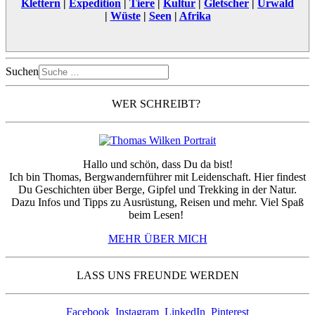
Klettern
|
Expedition
|
Tiere
|
Kultur
|
Gletscher
|
Urwald
|
Wüste
|
Seen
|
Afrika
Suchen
WER SCHREIBT?
Hallo und schön, dass Du da bist!
Ich bin Thomas, Bergwandernführer mit Leidenschaft. Hier findest
Du Geschichten über Berge, Gipfel und Trekking in der Natur.
Dazu Infos und Tipps zu Ausrüstung, Reisen und mehr. Viel Spaß
beim Lesen!
MEHR ÜBER MICH
LASS UNS FREUNDE WERDEN
Facebook
Instagram
LinkedIn
Pinterest