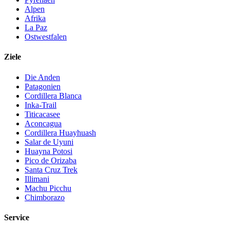
Alpen
Afrika
La Paz
Ostwestfalen
Ziele
Die Anden
Patagonien
Cordillera Blanca
Inka-Trail
Titicacasee
Aconcagua
Cordillera Huayhuash
Salar de Uyuni
Huayna Potosi
Pico de Orizaba
Santa Cruz Trek
Illimani
Machu Picchu
Chimborazo
Service