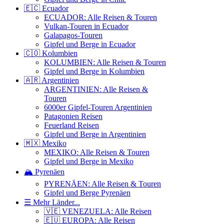
🇪🇨 Ecuador
ECUADOR: Alle Reisen & Touren
Vulkan-Touren in Ecuador
Galapagos-Touren
Gipfel und Berge in Ecuador
🇨🇴 Kolumbien
KOLUMBIEN: Alle Reisen & Touren
Gipfel und Berge in Kolumbien
🇦🇷 Argentinien
ARGENTINIEN: Alle Reisen &
Touren
6000er Gipfel-Touren Argentinien
Patagonien Reisen
Feuerland Reisen
Gipfel und Berge in Argentinien
🇲🇽 Mexiko
MEXIKO: Alle Reisen & Touren
Gipfel und Berge in Mexiko
🏔️ Pyrenäen
PYRENÄEN: Alle Reisen & Touren
Gipfel und Berge Pyrenäen
☰ Mehr Länder...
🇻🇪 VENEZUELA: Alle Reisen
🇪🇺 EUROPA: Alle Reisen