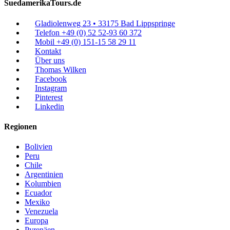
SuedamerikaTours.de
Gladiolenweg 23 • 33175 Bad Lippspringe
Telefon +49 (0) 52 52-93 60 372
Mobil +49 (0) 151-15 58 29 11
Kontakt
Über uns
Thomas Wilken
Facebook
Instagram
Pinterest
Linkedin
Regionen
Bolivien
Peru
Chile
Argentinien
Kolumbien
Ecuador
Mexiko
Venezuela
Europa
Pyrenäen