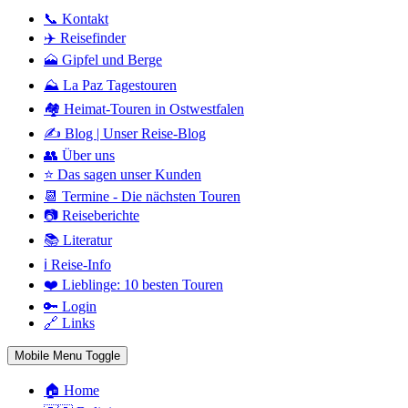
📞 Kontakt
✈️ Reisefinder
🗻 Gipfel und Berge
⛰️ La Paz Tagestouren
🏘️ Heimat-Touren in Ostwestfalen
✍️ Blog | Unser Reise-Blog
👥 Über uns
⭐ Das sagen unser Kunden
📆 Termine - Die nächsten Touren
📷 Reiseberichte
📚 Literatur
ℹ️ Reise-Info
❤️ Lieblinge: 10 besten Touren
🔑 Login
🔗 Links
Mobile Menu Toggle
🏠 Home