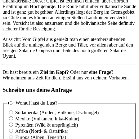
Charakteristik: Dieser Gipfel ist technisch einfach, aber erfordert
Erfahrung im Hochgebirge. Die Route führt über vulkanische Sande
und ist ganz gut begehbar. Allerdings liegt der Berg im Grenzgebiet
zu Chile und es können an einigen Stellen Landminen versteckt
sein. Vorsicht ist also anzuraten und die bolivianische Seite definitiv
sicherer für die Besteigung.
Aussicht: Vom Gipfel aus genießt man einen atemberaubenden
Blick auf die umliegenden Berge und Täler, vor allem aber auf den
riesigen Salar de Coipasa und Teile des noch größeren Salar de
Uyuni.
Du hast bereits ein
Ziel im Kopf?
Oder nur
eine Frage?
Wir nehmen uns Zeit für dich. Erzähl uns von deinem Vorhaben.
Schreibe uns deine Anfrage
👉 Worauf hast du Lust?
Südamerika (Anden, Vulkane, Dschungel)
Mexiko (Vulkanen, Inka-Kultur)
Pyrenäen (Wild & ursprünglich)
Afrika (Nord- & Ostafrika)
Europa (Alpen, Teneriffa)