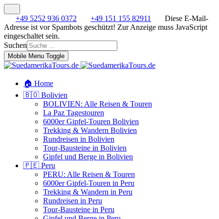
+49 5252 936 0372
+49 151 155 82911
Diese E-Mail-
Adresse ist vor Spambots geschützt! Zur Anzeige muss JavaScript
eingeschaltet sein.
Suchen
Mobile Menu Toggle
🏠 Home
🇧🇴 Bolivien
BOLIVIEN: Alle Reisen & Touren
La Paz Tagestouren
6000er Gipfel-Touren Bolivien
Trekking & Wandern Bolivien
Rundreisen in Bolivien
Tour-Bausteine in Bolivien
Gipfel und Berge in Bolivien
🇵🇪 Peru
PERU: Alle Reisen & Touren
6000er Gipfel-Touren in Peru
Trekking & Wandern in Peru
Rundreisen in Peru
Tour-Bausteine in Peru
Gipfel und Berge in Peru