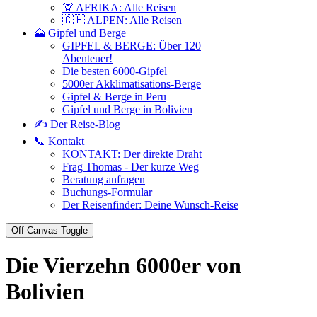
🦒 AFRIKA: Alle Reisen
🇨🇭 ALPEN: Alle Reisen
🗻 Gipfel und Berge
GIPFEL & BERGE: Über 120
Abenteuer!
Die besten 6000-Gipfel
5000er Akklimatisations-Berge
Gipfel & Berge in Peru
Gipfel und Berge in Bolivien
✍️ Der Reise-Blog
📞 Kontakt
KONTAKT: Der direkte Draht
Frag Thomas - Der kurze Weg
Beratung anfragen
Buchungs-Formular
Der Reisenfinder: Deine Wunsch-Reise
Off-Canvas Toggle
Die Vierzehn 6000er von
Bolivien