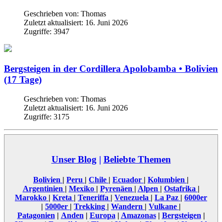
Geschrieben von:
Thomas
Zuletzt aktualisiert: 16. Juni 2026
Zugriffe: 3947
Bergsteigen in der Cordillera Apolobamba • Bolivien
(17 Tage)
Geschrieben von:
Thomas
Zuletzt aktualisiert: 16. Juni 2026
Zugriffe: 3175
Unser Blog
|
Beliebte Themen
Bolivien
|
Peru
|
Chile
|
Ecuador
|
Kolumbien
|
Argentinien
|
Mexiko
|
Pyrenäen
|
Alpen
|
Ostafrika
|
Marokko
|
Kreta
|
Teneriffa
|
Venezuela
|
La Paz
|
6000er
|
5000er
|
Trekking
|
Wandern
|
Vulkane
|
Patagonien
|
Anden
|
Europa
|
Amazonas
|
Bergsteigen
|