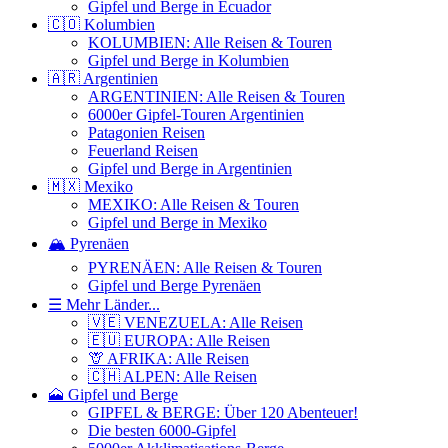
Gipfel und Berge in Ecuador
🇨🇴 Kolumbien
KOLUMBIEN: Alle Reisen & Touren
Gipfel und Berge in Kolumbien
🇦🇷 Argentinien
ARGENTINIEN: Alle Reisen & Touren
6000er Gipfel-Touren Argentinien
Patagonien Reisen
Feuerland Reisen
Gipfel und Berge in Argentinien
🇲🇽 Mexiko
MEXIKO: Alle Reisen & Touren
Gipfel und Berge in Mexiko
🏔️ Pyrenäen
PYRENÄEN: Alle Reisen & Touren
Gipfel und Berge Pyrenäen
☰ Mehr Länder...
🇻🇪 VENEZUELA: Alle Reisen
🇪🇺 EUROPA: Alle Reisen
🦒 AFRIKA: Alle Reisen
🇨🇭 ALPEN: Alle Reisen
🗻 Gipfel und Berge
GIPFEL & BERGE: Über 120 Abenteuer!
Die besten 6000-Gipfel