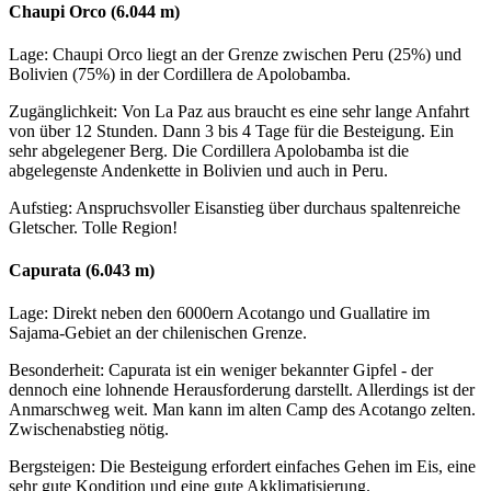
Chaupi Orco (6.044 m)
Lage: Chaupi Orco liegt an der Grenze zwischen Peru (25%) und
Bolivien (75%) in der Cordillera de Apolobamba.
Zugänglichkeit: Von La Paz aus braucht es eine sehr lange Anfahrt
von über 12 Stunden. Dann 3 bis 4 Tage für die Besteigung. Ein
sehr abgelegener Berg. Die Cordillera Apolobamba ist die
abgelegenste Andenkette in Bolivien und auch in Peru.
Aufstieg: Anspruchsvoller Eisanstieg über durchaus spaltenreiche
Gletscher. Tolle Region!
Capurata (6.043 m)
Lage: Direkt neben den 6000ern Acotango und Guallatire im
Sajama-Gebiet an der chilenischen Grenze.
Besonderheit: Capurata ist ein weniger bekannter Gipfel - der
dennoch eine lohnende Herausforderung darstellt. Allerdings ist der
Anmarschweg weit. Man kann im alten Camp des Acotango zelten.
Zwischenabstieg nötig.
Bergsteigen: Die Besteigung erfordert einfaches Gehen im Eis, eine
sehr gute Kondition und eine gute Akklimatisierung.