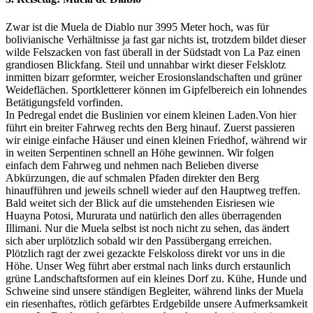
Zwar ist die Muela de Diablo nur 3995 Meter hoch, was für
bolivianische Verhältnisse ja fast gar nichts ist, trotzdem bildet dieser
wilde Felszacken von fast überall in der Südstadt von La Paz einen
grandiosen Blickfang. Steil und unnahbar wirkt dieser Felsklotz
inmitten bizarr geformter, weicher Erosionslandschaften und grüner
Weideflächen. Sportkletterer können im Gipfelbereich ein lohnendes
Betätigungsfeld vorfinden.
In Pedregal endet die Buslinien vor einem kleinen Laden.Von hier
führt ein breiter Fahrweg rechts den Berg hinauf. Zuerst passieren
wir einige einfache Häuser und einen kleinen Friedhof, während wir
in weiten Serpentinen schnell an Höhe gewinnen. Wir folgen
einfach dem Fahrweg und nehmen nach Belieben diverse
Abkürzungen, die auf schmalen Pfaden direkter den Berg
hinaufführen und jeweils schnell wieder auf den Hauptweg treffen.
Bald weitet sich der Blick auf die umstehenden Eisriesen wie
Huayna Potosi, Mururata und natürlich den alles überragenden
Illimani. Nur die Muela selbst ist noch nicht zu sehen, das ändert
sich aber urplötzlich sobald wir den Passübergang erreichen.
Plötzlich ragt der zwei gezackte Felskoloss direkt vor uns in die
Höhe. Unser Weg führt aber erstmal nach links durch erstaunlich
grüne Landschaftsformen auf ein kleines Dorf zu. Kühe, Hunde und
Schweine sind unsere ständigen Begleiter, während links der Muela
ein riesenhaftes, rötlich gefärbtes Erdgebilde unsere Aufmerksamkeit