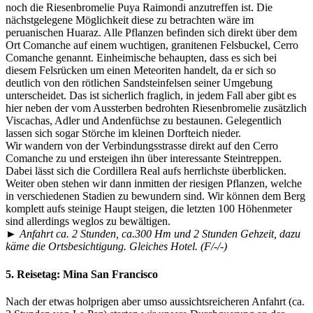
noch die Riesenbromelie Puya Raimondi anzutreffen ist. Die
nächstgelegene Möglichkeit diese zu betrachten wäre im
peruanischen Huaraz. Alle Pflanzen befinden sich direkt über dem
Ort Comanche auf einem wuchtigen, granitenen Felsbuckel, Cerro
Comanche genannt. Einheimische behaupten, dass es sich bei
diesem Felsrücken um einen Meteoriten handelt, da er sich so
deutlich von den rötlichen Sandsteinfelsen seiner Umgebung
unterscheidet. Das ist sicherlich fraglich, in jedem Fall aber gibt es
hier neben der vom Aussterben bedrohten Riesenbromelie zusätzlich
Viscachas, Adler und Andenfüchse zu bestaunen. Gelegentlich
lassen sich sogar Störche im kleinen Dorfteich nieder.
Wir wandern von der Verbindungsstrasse direkt auf den Cerro
Comanche zu und ersteigen ihn über interessante Steintreppen.
Dabei lässt sich die Cordillera Real aufs herrlichste überblicken.
Weiter oben stehen wir dann inmitten der riesigen Pflanzen, welche
in verschiedenen Stadien zu bewundern sind. Wir können dem Berg
komplett aufs steinige Haupt steigen, die letzten 100 Höhenmeter
sind allerdings weglos zu bewältigen.
►
Anfahrt ca. 2 Stunden, ca.300 Hm und 2 Stunden Gehzeit, dazu
käme die Ortsbesichtigung. Gleiches Hotel. (F/-/-)
5. Reisetag:
Mina San Francisco
Nach der etwas holprigen aber umso aussichtsreicheren Anfahrt (ca.