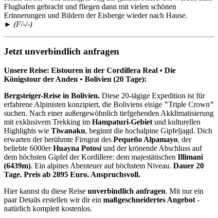
Flughafen gebracht und fliegen dann mit vielen schönen
Erinnerungen und Bildern der Eisberge wieder nach Hause.
►
(F/-/-)
Jetzt unverbindlich anfragen
Unsere Reise: Eistouren in der Cordillera Real • Die
Königstour der Anden • Bolivien (20 Tage):
Bergsteiger-Reise in Bolivien.
Diese 20-tägige Expedition ist für
erfahrene Alpinisten konzipiert, die Boliviens eisige
"
Triple Crown
"
suchen. Nach einer außergewöhnlich tiefgehenden Akklimatisierung
mit exklusivem Trekking im
Hampaturi-Gebiet
und kulturellen
Highlights wie
Tiwanaku
, beginnt die hochalpine Gipfeljagd. Dich
erwarten der berühmte Firngrat des
Pequeño Alpamayo
, der
beliebte 6000er
Huayna Potosí
und der krönende Abschluss auf
dem höchsten Gipfel der Kordillere: dem majestätischen
Illimani
(6439m)
. Ein alpines Abenteuer auf höchstem Niveau.
Dauer 20
Tage. Preis ab 2895 Euro. Anspruchsvoll.
Hier kannst du diese Reise
unverbindlich anfragen
. Mit nur ein
paar Details erstellen wir dir ein
maßgeschneidertes Angebot
-
natürlich komplett kostenlos.