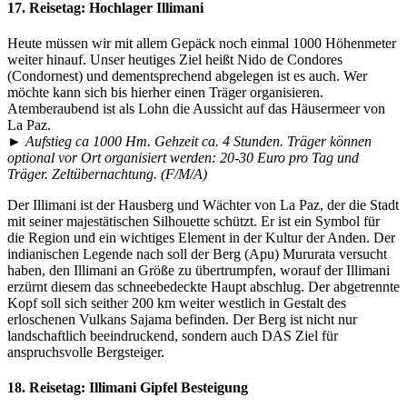
17. Reisetag:
Hochlager Illimani
Heute müssen wir mit allem Gepäck noch einmal 1000 Höhenmeter
weiter hinauf. Unser heutiges Ziel heißt Nido de Condores
(Condornest) und dementsprechend abgelegen ist es auch. Wer
möchte kann sich bis hierher einen Träger organisieren.
Atemberaubend ist als Lohn die Aussicht auf das Häusermeer von
La Paz.
►
Aufstieg ca 1000 Hm. Gehzeit ca. 4 Stunden. Träger können
optional vor Ort organisiert werden: 20-30 Euro pro Tag und
Träger. Zeltübernachtung. (F/M/A)
Der Illimani ist der Hausberg und Wächter von La Paz, der die Stadt
mit seiner majestätischen Silhouette schützt. Er ist ein Symbol für
die Region und ein wichtiges Element in der Kultur der Anden. Der
indianischen Legende nach soll der Berg (Apu) Mururata versucht
haben, den Illimani an Größe zu übertrumpfen, worauf der Illimani
erzürnt diesem das schneebedeckte Haupt abschlug. Der abgetrennte
Kopf soll sich seither 200 km weiter westlich in Gestalt des
erloschenen Vulkans Sajama befinden. Der Berg ist nicht nur
landschaftlich beeindruckend, sondern auch DAS Ziel für
anspruchsvolle Bergsteiger.
18. Reisetag:
Illimani Gipfel Besteigung