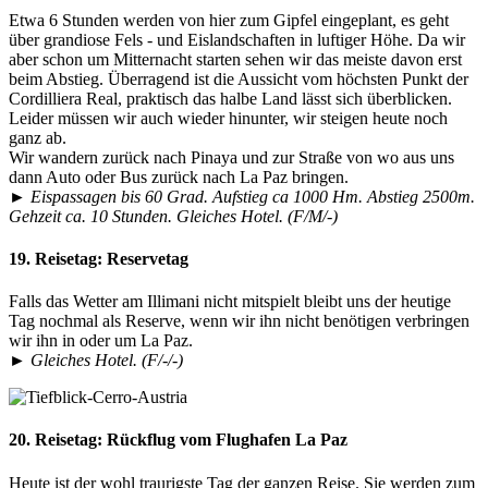
Etwa 6 Stunden werden von hier zum Gipfel eingeplant, es geht
über grandiose Fels - und Eislandschaften in luftiger Höhe. Da wir
aber schon um Mitternacht starten sehen wir das meiste davon erst
beim Abstieg. Überragend ist die Aussicht vom höchsten Punkt der
Cordilliera Real, praktisch das halbe Land lässt sich überblicken.
Leider müssen wir auch wieder hinunter, wir steigen heute noch
ganz ab.
Wir wandern zurück nach Pinaya und zur Straße von wo aus uns
dann Auto oder Bus zurück nach La Paz bringen.
►
Eispassagen bis 60 Grad. Aufstieg ca 1000 Hm. Abstieg 2500m.
Gehzeit ca. 10 Stunden. Gleiches Hotel. (F/M/-)
19. Reisetag:
Reservetag
Falls das Wetter am Illimani nicht mitspielt bleibt uns der heutige
Tag nochmal als Reserve, wenn wir ihn nicht benötigen verbringen
wir ihn in oder um La Paz.
►
Gleiches Hotel. (F/-/-)
20. Reisetag:
Rückflug vom Flughafen La Paz
Heute ist der wohl traurigste Tag der ganzen Reise. Sie werden zum