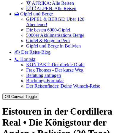
🦒 AFRIKA: Alle Reisen
🇨🇭 ALPEN: Alle Reisen
🗻 Gipfel und Berge
GIPFEL & BERGE: Über 120
Abenteuer!
Die besten 6000-Gipfel
5000er Akklimatisations-Berge
Gipfel & Berge in Peru
Gipfel und Berge in Bolivien
✍️ Der Reise-Blog
📞 Kontakt
KONTAKT: Der direkte Draht
Frag Thomas - Der kurze Weg
Beratung anfragen
Buchungs-Formular
Der Reisenfinder: Deine Wunsch-Reise
Off-Canvas Toggle
Eistouren in der Cordillera
Real • Die Königstour der