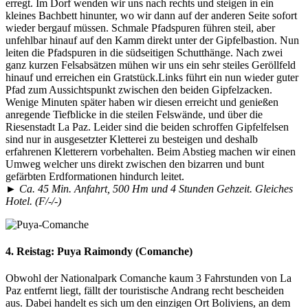
erregt. Im Dorf wenden wir uns nach rechts und steigen in ein
kleines Bachbett hinunter, wo wir dann auf der anderen Seite sofort
wieder bergauf müssen. Schmale Pfadspuren führen steil, aber
unfehlbar hinauf auf den Kamm direkt unter der Gipfelbastion. Nun
leiten die Pfadspuren in die südseitigen Schutthänge. Nach zwei
ganz kurzen Felsabsätzen mühen wir uns ein sehr steiles Geröllfeld
hinauf und erreichen ein Gratstück.Links führt ein nun wieder guter
Pfad zum Aussichtspunkt zwischen den beiden Gipfelzacken.
Wenige Minuten später haben wir diesen erreicht und genießen
anregende Tiefblicke in die steilen Felswände, und über die
Riesenstadt La Paz. Leider sind die beiden schroffen Gipfelfelsen
sind nur in ausgesetzter Kletterei zu besteigen und deshalb
erfahrenen Kletterern vorbehalten. Beim Abstieg machen wir einen
Umweg welcher uns direkt zwischen den bizarren und bunt
gefärbten Erdformationen hindurch leitet.
►
Ca. 45 Min. Anfahrt, 500 Hm und 4 Stunden Gehzeit. Gleiches
Hotel. (F/-/-)
4. Reistag:
Puya Raimondy (Comanche)
Obwohl der Nationalpark Comanche kaum 3 Fahrstunden von La
Paz entfernt liegt, fällt der touristische Andrang recht bescheiden
aus. Dabei handelt es sich um den einzigen Ort Boliviens, an dem