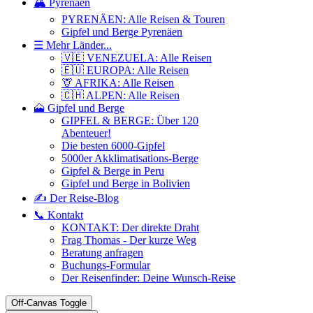
🏔️ Pyrenäen
PYRENÄEN: Alle Reisen & Touren
Gipfel und Berge Pyrenäen
☰ Mehr Länder...
🇻🇪 VENEZUELA: Alle Reisen
🇪🇺 EUROPA: Alle Reisen
🦒 AFRIKA: Alle Reisen
🇨🇭 ALPEN: Alle Reisen
🗻 Gipfel und Berge
GIPFEL & BERGE: Über 120
Abenteuer!
Die besten 6000-Gipfel
5000er Akklimatisations-Berge
Gipfel & Berge in Peru
Gipfel und Berge in Bolivien
✍️ Der Reise-Blog
📞 Kontakt
KONTAKT: Der direkte Draht
Frag Thomas - Der kurze Weg
Beratung anfragen
Buchungs-Formular
Der Reisenfinder: Deine Wunsch-Reise
Off-Canvas Toggle