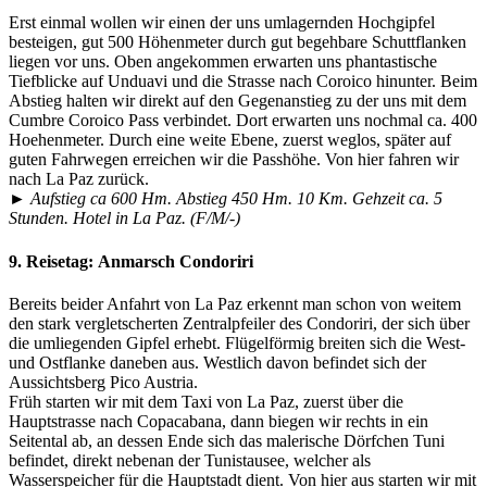
Erst einmal wollen wir einen der uns umlagernden Hochgipfel
besteigen, gut 500 Höhenmeter durch gut begehbare Schuttflanken
liegen vor uns. Oben angekommen erwarten uns phantastische
Tiefblicke auf Unduavi und die Strasse nach Coroico hinunter. Beim
Abstieg halten wir direkt auf den Gegenanstieg zu der uns mit dem
Cumbre Coroico Pass verbindet. Dort erwarten uns nochmal ca. 400
Hoehenmeter. Durch eine weite Ebene, zuerst weglos, später auf
guten Fahrwegen erreichen wir die Passhöhe. Von hier fahren wir
nach La Paz zurück.
►
Aufstieg ca 600 Hm. Abstieg 450 Hm. 10 Km. Gehzeit ca. 5
Stunden. Hotel in La Paz. (F/M/-)
9. Reisetag:
Anmarsch Condoriri
Bereits beider Anfahrt von La Paz erkennt man schon von weitem
den stark vergletscherten Zentralpfeiler des Condoriri, der sich über
die umliegenden Gipfel erhebt. Flügelförmig breiten sich die West-
und Ostflanke daneben aus. Westlich davon befindet sich der
Aussichtsberg Pico Austria.
Früh starten wir mit dem Taxi von La Paz, zuerst über die
Hauptstrasse nach Copacabana, dann biegen wir rechts in ein
Seitental ab, an dessen Ende sich das malerische Dörfchen Tuni
befindet, direkt nebenan der Tunistausee, welcher als
Wasserspeicher für die Hauptstadt dient. Von hier aus starten wir mit