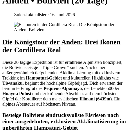
Anden • Bolivien (20 Tage)
Zuletzt aktualisiert: 16. Juni 2026
Die Königstour der Anden: Drei Ikonen
der Cordillera Real
Diese 20-tägige Expedition ist für erfahrene Alpinisten konzipiert,
die Boliviens eisige
"
Triple Crown
"
suchen. Nach einer
außergewöhnlich tiefgehenden Akklimatisierung mit exklusivem
Trekking im
Hampaturi-Gebiet
und kulturellen Highlights wie
Tiwanaku
, beginnt die hochalpine Gipfeljagd. Dich erwarten der
berühmte Firngrat des
Pequeño Alpamayo
, der beliebte 6000er
Huayna Potosí
und der krönende Abschluss auf dem höchsten
Gipfel der Kordillere: dem majestätischen
Illimani (6439m)
. Ein
alpines Abenteuer auf höchstem Niveau.
Besteige Boliviens eindrucksvollste Eisriesen nach
einer ausgedehnten, exklusiven Akklimatisierung im
unberührten Hampaturi-Gebiet