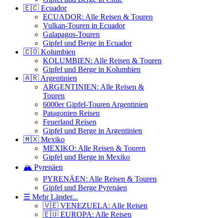
🇪🇨 Ecuador
ECUADOR: Alle Reisen & Touren
Vulkan-Touren in Ecuador
Galapagos-Touren
Gipfel und Berge in Ecuador
🇨🇴 Kolumbien
KOLUMBIEN: Alle Reisen & Touren
Gipfel und Berge in Kolumbien
🇦🇷 Argentinien
ARGENTINIEN: Alle Reisen &
Touren
6000er Gipfel-Touren Argentinien
Patagonien Reisen
Feuerland Reisen
Gipfel und Berge in Argentinien
🇲🇽 Mexiko
MEXIKO: Alle Reisen & Touren
Gipfel und Berge in Mexiko
🏔️ Pyrenäen
PYRENÄEN: Alle Reisen & Touren
Gipfel und Berge Pyrenäen
☰ Mehr Länder...
🇻🇪 VENEZUELA: Alle Reisen
🇪🇺 EUROPA: Alle Reisen