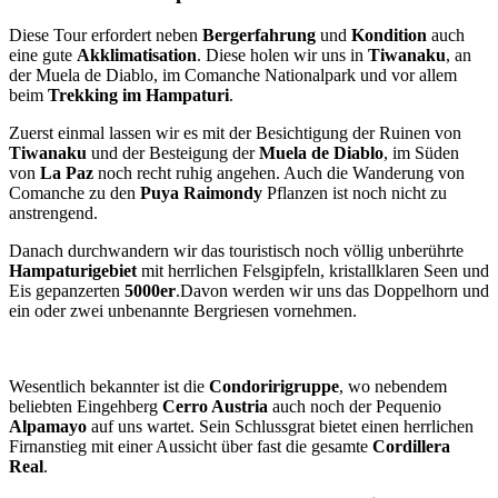
Diese Tour erfordert neben
Bergerfahrung
und
Kondition
auch
eine gute
Akklimatisation
. Diese holen wir uns in
Tiwanaku
, an
der Muela de Diablo, im Comanche Nationalpark und vor allem
beim
Trekking im Hampaturi
.
Zuerst einmal lassen wir es mit der Besichtigung der Ruinen von
Tiwanaku
und der Besteigung der
Muela de Diablo
, im Süden
von
La Paz
noch recht ruhig angehen. Auch die Wanderung von
Comanche zu den
Puya Raimondy
Pflanzen ist noch nicht zu
anstrengend.
Danach durchwandern wir das touristisch noch völlig unberührte
Hampaturigebiet
mit herrlichen Felsgipfeln, kristallklaren Seen und
Eis gepanzerten
5000er
.Davon werden wir uns das Doppelhorn und
ein oder zwei unbenannte Bergriesen vornehmen.
Wesentlich bekannter ist die
Condoririgruppe
, wo nebendem
beliebten Eingehberg
Cerro Austria
auch noch der Pequenio
Alpamayo
auf uns wartet. Sein Schlussgrat bietet einen herrlichen
Firnanstieg mit einer Aussicht über fast die gesamte
Cordillera
Real
.