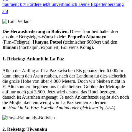
träumen! 👉 Fordere jetzt unverbindlich Deine Expertenberatung
an!
Die Herausforderung in Bolivien.
Diese Tour beinhaltet drei
absolute Bergsteiger-Wunschziele:
Pequeño Alpamayo
(Firn-/Felsgrat),
Huayna Potosí
(technischer 6000er) und den
Illimani
(hochalpin, exponiert, Boliviens König)
.
1. Reisetag:
Ankunft in La Paz
Allein der Anflug auf La Paz zwischen Eis gepanzerten 6.000ern
kann einem den Atem rauben, nach der Landung tut dies sicherlich
die große Höhe von über 4.000 Metern. Doch wir bleiben nicht in
El Alto sondern begeben uns in die tieferen Gefilde der Metropole
auf nur noch gut 3.500. Jetzt wird erstmal das Hotel bezogen,
danach ist Ausruhen angesagt. Je nach Ankunftszeit ergibt sich noch
die Möglichkeit ein wenig von La Paz kennen zu lernen.
►
Hotel in La Paz: Estrella Andina oder gleichwertig. (-/-/-)
2. Reisetag:
Tiwanaku