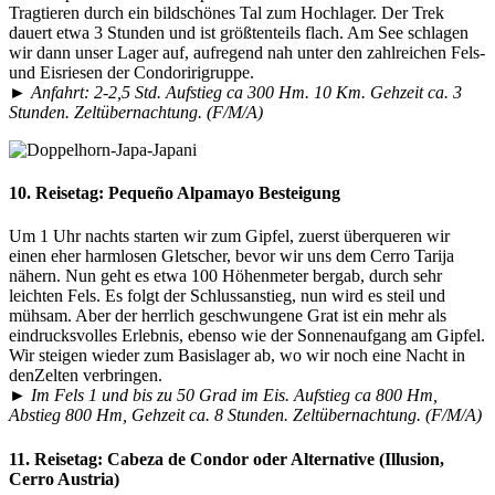
Tragtieren durch ein bildschönes Tal zum Hochlager. Der Trek
dauert etwa 3 Stunden und ist größtenteils flach. Am See schlagen
wir dann unser Lager auf, aufregend nah unter den zahlreichen Fels-
und Eisriesen der Condoririgruppe.
►
Anfahrt: 2-2,5 Std. Aufstieg ca 300 Hm. 10 Km. Gehzeit ca. 3
Stunden. Zeltübernachtung. (F/M/A)
10. Reisetag:
Pequeño Alpamayo Besteigung
Um 1 Uhr nachts starten wir zum Gipfel, zuerst überqueren wir
einen eher harmlosen Gletscher, bevor wir uns dem Cerro Tarija
nähern. Nun geht es etwa 100 Höhenmeter bergab, durch sehr
leichten Fels. Es folgt der Schlussanstieg, nun wird es steil und
mühsam. Aber der herrlich geschwungene Grat ist ein mehr als
eindrucksvolles Erlebnis, ebenso wie der Sonnenaufgang am Gipfel.
Wir steigen wieder zum Basislager ab, wo wir noch eine Nacht in
denZelten verbringen.
►
Im Fels 1 und bis zu 50 Grad im Eis. Aufstieg ca 800 Hm,
Abstieg 800 Hm, Gehzeit ca. 8 Stunden. Zeltübernachtung. (F/M/A)
11. Reisetag:
Cabeza de Condor oder Alternative (Illusion,
Cerro Austria)