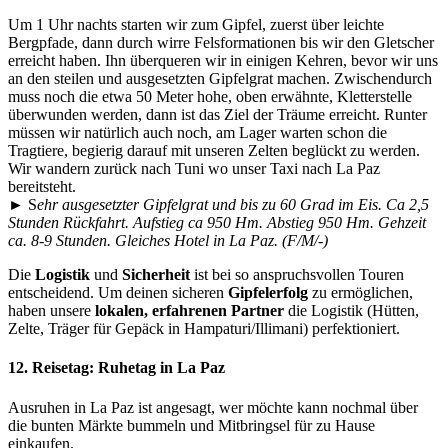
Um 1 Uhr nachts starten wir zum Gipfel, zuerst über leichte
Bergpfade, dann durch wirre Felsformationen bis wir den Gletscher
erreicht haben. Ihn überqueren wir in einigen Kehren, bevor wir uns
an den steilen und ausgesetzten Gipfelgrat machen. Zwischendurch
muss noch die etwa 50 Meter hohe, oben erwähnte, Kletterstelle
überwunden werden, dann ist das Ziel der Träume erreicht. Runter
müssen wir natürlich auch noch, am Lager warten schon die
Tragtiere, begierig darauf mit unseren Zelten beglückt zu werden.
Wir wandern zurück nach Tuni wo unser Taxi nach La Paz
bereitsteht.
► S
ehr ausgesetzter Gipfelgrat und bis zu 60 Grad im Eis. Ca 2,5
Stunden Rückfahrt. Aufstieg ca 950 Hm. Abstieg 950 Hm. Gehzeit
ca. 8-9 Stunden. Gleiches Hotel in La Paz. (F/M/-)
Die
Logistik
und
Sicherheit
ist bei so anspruchsvollen Touren
entscheidend. Um deinen sicheren
Gipfelerfolg
zu ermöglichen,
haben unsere
lokalen, erfahrenen Partner
die Logistik (Hütten,
Zelte, Träger für Gepäck in Hampaturi/Illimani) perfektioniert.
12. Reisetag:
Ruhetag in La Paz
Ausruhen in La Paz ist angesagt, wer möchte kann nochmal über
die bunten Märkte bummeln und Mitbringsel für zu Hause
einkaufen.