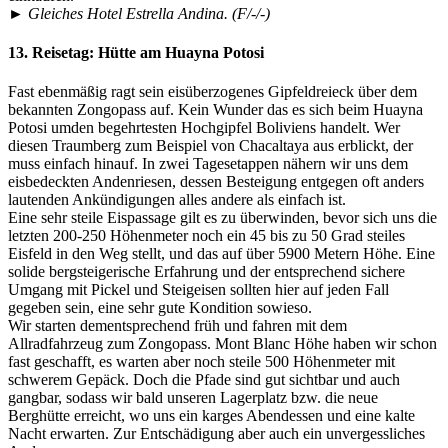
►
Gleiches Hotel Estrella Andina. (F/-/-)
13. Reisetag:
Hütte am Huayna Potosi
Fast ebenmäßig ragt sein eisüberzogenes Gipfeldreieck über dem
bekannten Zongopass auf. Kein Wunder das es sich beim Huayna
Potosi umden begehrtesten Hochgipfel Boliviens handelt. Wer
diesen Traumberg zum Beispiel von Chacaltaya aus erblickt, der
muss einfach hinauf. In zwei Tagesetappen nähern wir uns dem
eisbedeckten Andenriesen, dessen Besteigung entgegen oft anders
lautenden Ankündigungen alles andere als einfach ist.
Eine sehr steile Eispassage gilt es zu überwinden, bevor sich uns die
letzten 200-250 Höhenmeter noch ein 45 bis zu 50 Grad steiles
Eisfeld in den Weg stellt, und das auf über 5900 Metern Höhe. Eine
solide bergsteigerische Erfahrung und der entsprechend sichere
Umgang mit Pickel und Steigeisen sollten hier auf jeden Fall
gegeben sein, eine sehr gute Kondition sowieso.
Wir starten dementsprechend früh und fahren mit dem
Allradfahrzeug zum Zongopass. Mont Blanc Höhe haben wir schon
fast geschafft, es warten aber noch steile 500 Höhenmeter mit
schwerem Gepäck. Doch die Pfade sind gut sichtbar und auch
gangbar, sodass wir bald unseren Lagerplatz bzw. die neue
Berghütte erreicht, wo uns ein karges Abendessen und eine kalte
Nacht erwarten. Zur Entschädigung aber auch ein unvergessliches