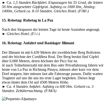
► C
a. 1,5 Stunden Rückfahrt. Eispassagen bis 55 Grad, die letzten
50 Hm ausgesetzter Gipfelgrat. Aufstieg ca 1000 Hm, Abstieg:
1400m, Gehzeit ca. 8-10 Stunden. Gleiches Hotel. (F/M/-)
15. Reisetag:
Ruhetag in La Paz
Nach den Strapazen der letzten Tage ist heute Ausruhen angesagt.
►
Gleiches Hotel. (F/-/-)
16. Reisetag:
Anfahrt und Basislager Illimani
Der Illimani ist mit 6.439 Metern der zweithöchste Berg Boliviens
und der höchste der Cordillera Real. Der Berg besitzt fünf Gipfel
über 6.000 Metern, deren höchster der Pico Sur ist.
Je nach Teilnehmerzahl mit dem Bus oder Privatfahrzeug fahren wir
heute von La Paz in Richtung Pinaya, müssen aber kurz vor dem
Dorf stoppen, hier müssen fast alle Fahrzeuge passen. Dafür warten
Tragtiere auf uns die uns ins erste Lager begleiten. Dieses liegt
etwas hinter dem Ort auf 4500 Metern Höhe.
► C
a. 4 Stunden Anfahrt. Aufstieg ca 600 Hm. Gehzeit ca. 3
Stunden. Zeltübernachtung. (F/M/A)