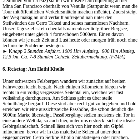
2 Stunden von La Paz) starten wir unsere Durchquerung an der
Mina San Francisco oberhalb von Ventilla (Startpunkt wenn man die
Tour mit öffentlichen Verkehrsmitteln machen möchte). Zuerst steigt
der Weg mäßig an und verläuft aufregend nah unter den
Steilwänden des Cerro Takesi und seines namenlosen Nachbarn.
Unser Tagesziel ist ein ebenfalls namenloser tiefgrüner Bergsee,
eingebettet unter gleich 4 formschönen 5000ern. Einen davon
können wir je nach Zeit und Lust heute oder morgen früh noch ohne
technische Probleme besteigen.
► K
napp 2 Stunden Anfahrt. 1000 Hm Aufstieg. 900 Hm Abstieg.
12,5 km. Ca. 7-8 Stunden Gehzeit. Zeltübernachtung. (F/M/A)
6. Reisetag:
Am Hathi Khollo
Unter schwarzen Felsbergen wandern wir zunächst auf breiten
Fahrwegen leicht bergab. Nach einigen Kilometern biegen wir
rechts in ein völlig vergessenes Seitental ein, welches wir fast
vollständig durchqueren. Am Schluss geht es über steile
Schutthänge bergauf. Diese sind aber recht gut zu begehen und bald
erreichen wir eine aussichtsreiche Passhöhe, die schon deutlich die
5000m Marke übersteigt. Passübergänge stellen meistens ein Tor in
eine andere Welt da, so auch hier, unter uns erstreckt sich die ideale
Gebirgslandschaft. Schnell lässt sich von hier noch ein Gipfel
mitnehmen, bevor wir in das malerische Seitental unter dem
eisgepanzerten Cerro Serkhe Khollo hinabsteigen oder rutschen.