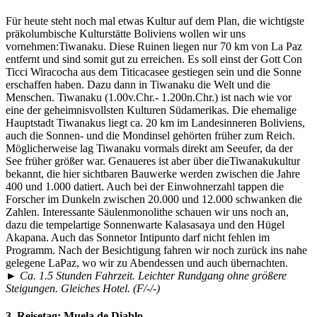
Für heute steht noch mal etwas Kultur auf dem Plan, die wichtigste
präkolumbische Kulturstätte Boliviens wollen wir uns
vornehmen:Tiwanaku. Diese Ruinen liegen nur 70 km von La Paz
entfernt und sind somit gut zu erreichen. Es soll einst der Gott Con
Ticci Wiracocha aus dem Titicacasee gestiegen sein und die Sonne
erschaffen haben. Dazu dann in Tiwanaku die Welt und die
Menschen. Tiwanaku (1.00v.Chr.- 1.200n.Chr.) ist nach wie vor
eine der geheimnisvollsten Kulturen Südamerikas. Die ehemalige
Hauptstadt Tiwanakus liegt ca. 20 km im Landesinneren Boliviens,
auch die Sonnen- und die Mondinsel gehörten früher zum Reich.
Möglicherweise lag Tiwanaku vormals direkt am Seeufer, da der
See früher größer war. Genaueres ist aber über dieTiwanakukultur
bekannt, die hier sichtbaren Bauwerke werden zwischen die Jahre
400 und 1.000 datiert. Auch bei der Einwohnerzahl tappen die
Forscher im Dunkeln zwischen 20.000 und 12.000 schwanken die
Zahlen. Interessante Säulenmonolithe schauen wir uns noch an,
dazu die tempelartige Sonnenwarte Kalasasaya und den Hügel
Akapana. Auch das Sonnetor Intipunto darf nicht fehlen im
Programm. Nach der Besichtigung fahren wir noch zurück ins nahe
gelegene LaPaz, wo wir zu Abendessen und auch übernachten.
►
Ca. 1.5 Stunden Fahrzeit. Leichter Rundgang ohne größere
Steigungen. Gleiches Hotel. (F/-/-)
3. Reisetag:
Muela de Diablo