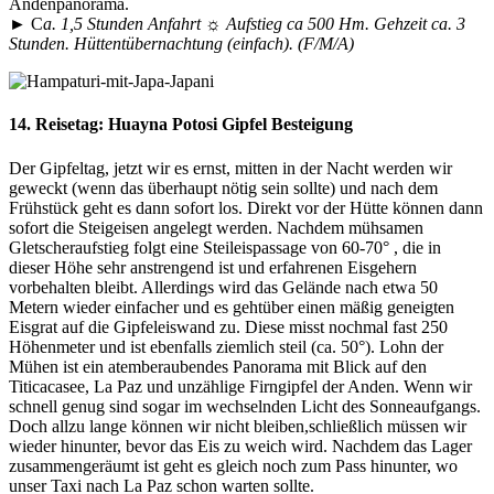
Andenpanorama.
► C
a. 1,5 Stunden Anfahrt ☼ Aufstieg ca 500 Hm. Gehzeit ca. 3
Stunden. Hüttentübernachtung (einfach). (F/M/A)
14. Reisetag:
Huayna Potosi Gipfel Besteigung
Der Gipfeltag, jetzt wir es ernst, mitten in der Nacht werden wir
geweckt (wenn das überhaupt nötig sein sollte) und nach dem
Frühstück geht es dann sofort los. Direkt vor der Hütte können dann
sofort die Steigeisen angelegt werden. Nachdem mühsamen
Gletscheraufstieg folgt eine Steileispassage von 60-70° , die in
dieser Höhe sehr anstrengend ist und erfahrenen Eisgehern
vorbehalten bleibt. Allerdings wird das Gelände nach etwa 50
Metern wieder einfacher und es gehtüber einen mäßig geneigten
Eisgrat auf die Gipfeleiswand zu. Diese misst nochmal fast 250
Höhenmeter und ist ebenfalls ziemlich steil (ca. 50°). Lohn der
Mühen ist ein atemberaubendes Panorama mit Blick auf den
Titicacasee, La Paz und unzählige Firngipfel der Anden. Wenn wir
schnell genug sind sogar im wechselnden Licht des Sonneaufgangs.
Doch allzu lange können wir nicht bleiben,schließlich müssen wir
wieder hinunter, bevor das Eis zu weich wird. Nachdem das Lager
zusammengeräumt ist geht es gleich noch zum Pass hinunter, wo
unser Taxi nach La Paz schon warten sollte.