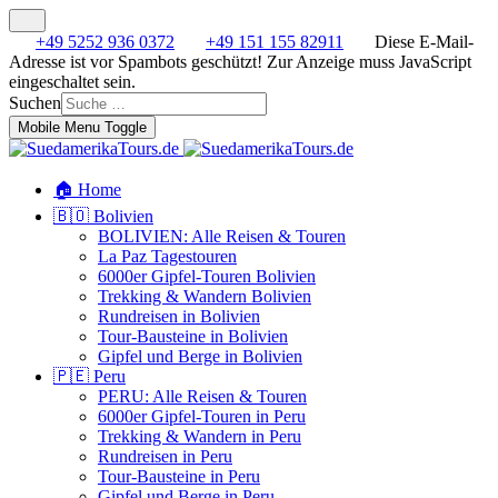
+49 5252 936 0372
+49 151 155 82911
Diese E-Mail-
Adresse ist vor Spambots geschützt! Zur Anzeige muss JavaScript
eingeschaltet sein.
Suchen
Mobile Menu Toggle
🏠 Home
🇧🇴 Bolivien
BOLIVIEN: Alle Reisen & Touren
La Paz Tagestouren
6000er Gipfel-Touren Bolivien
Trekking & Wandern Bolivien
Rundreisen in Bolivien
Tour-Bausteine in Bolivien
Gipfel und Berge in Bolivien
🇵🇪 Peru
PERU: Alle Reisen & Touren
6000er Gipfel-Touren in Peru
Trekking & Wandern in Peru
Rundreisen in Peru
Tour-Bausteine in Peru
Gipfel und Berge in Peru