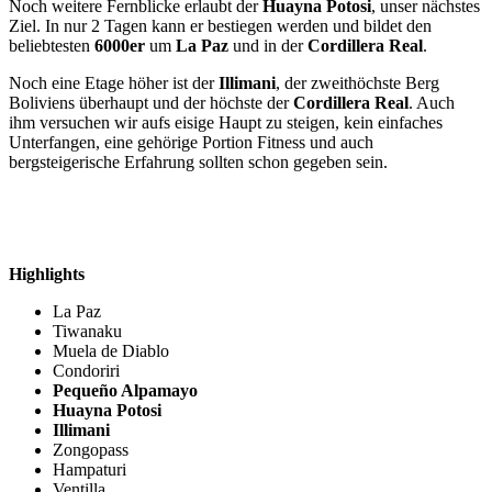
Noch weitere Fernblicke erlaubt der
Huayna Potosi
, unser nächstes
Ziel. In nur 2 Tagen kann er bestiegen werden und bildet den
beliebtesten
6000er
um
La Paz
und in der
Cordillera Real
.
Noch eine Etage höher ist der
Illimani
, der zweithöchste Berg
Boliviens überhaupt und der höchste der
Cordillera Real
. Auch
ihm versuchen wir aufs eisige Haupt zu steigen, kein einfaches
Unterfangen, eine gehörige Portion Fitness und auch
bergsteigerische Erfahrung sollten schon gegeben sein.
Highlights
La Paz
Tiwanaku
Muela de Diablo
Condoriri
Pequeño Alpamayo
Huayna Potosi
Illimani
Zongopass
Hampaturi
Ventilla