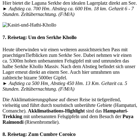
Hier bietet die Laguna Serkhe den idealen Lagerplatz direkt am See.
►
Aufstieg ca. 700 Hm. Abstieg ca. 600 Hm. 18 km. Gehzeit 6 - 7
Stunden. Zeltübernachtung. (F/M/A)
7. Reisetag:
Um den Serkhe Khollo
Heute überwinden wir einen weiteren aussichtsreichen Pass mit
praechtigenTiefblicken zum Serkhe See. Dabei nehmen wir einen
ca. 5300m hohen unbenannten Felsgipfel mit und umrunden das
halbe Serkhe Khollo Massiv. Nach dem Abstieg befindet sich unser
Lager erneut direkt an einem See. Auch hier umrahmen uns
zahlreiche bizarre 5000er Gipfel.
►
Aufstieg ca 500 Hm, Abstieg 450 Hm. 13 Km. Gehzeit ca. 5
Stunden. Zeltübernachtung. (F/M/A)
Die Akklimatisierungsphase auf dieser Reise ist tiefgreifend,
vielseitig und führt durch touristisch unberührte Gebiete (Hampaturi,
Comanche).
Akklimatisations-Highlight
sind das
Hampaturi-
Trekking
mit unbenannten Felsgipfeln und dem Besuch der
Puya
Raimondi
(Riesenbromelie).
8. Reisetag:
Zum Cumbre Coroico