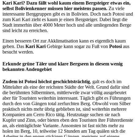
Kari Kari? Dazu fällt wohl kaum einem Bergsteiger etwas ein,
selbst Bolivienkenner müssen hier meistens passen.
Zu viele
interessante Berggruppen gibt es in Bolivien. Doch nach Potosi und
zum Kari Kari zieht es kaum je einen Bergsteiger. Dabei liegt die
Stadt immerhin über 4000 Meter hoch und alle umliegenden Berge
sind leicht zu erreichen.
Einen besseren Ort zur Akklimatisation kann es eigentlich kaum
geben. Das
Kari Kari
Gebirge kann sogar zu Fuß von
Potosi
aus
besucht werden.
Erkunde grüne Täler und klare Bergseen in diesem wenig
bekannten Andengebiet
Zudem ist Potosi höchst geschichtsträchtig
, galt es doch im
Mittelalter als eine der reichsten Städte der Welt. Grund dafür sind
die berühmten Silberminen, mittlerweile zwar völlig ausgebeutet
aber für Touristen weiterhin interessant. Täglich gibt es Führungen
durch den von Gängen total zerfurchten Berg. Obwohl vom Silber
praktisch nichts mehr übrig geblieben ist, sind weiterhin mehrere
Kompanien am Cerro Rico tätig. Heutzutage suchen sie nach
Kupfer und Zinn, oder bieten eben den Touristen ihre Führerdienste
an, als einträglichste Variante. Ansonsten ist fast nichts mehr zu
holen im Berg, 10, teilweise 12 Stunden am Tag quälen sich die
Arbeiter in den engen stickigen Gängen, meistens auf eigene