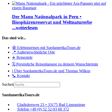
Der Manu Nationalpark in Peru •
Biosphärenreservat und Weltnaturerbe
...weiterlesen
Das sind wir...
🤩 Erlebnisreisen mit SuedamerikaTours.de
📍 Außergewöhnliche Orte
✈️ Reiseziele
🗓️ Persönliche Reiseplanung zu deinem Wunschtermin
ℹ️ Über SuedamerikaTours.de und Thomas Wilken
📞 Kontakt
Suchen
SuedamerikaTours.de
Gladiolenweg 23 • 33175 Bad Lippspringe
Telefon +49 (0) 52 52-93 60 372