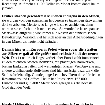
Rechnung. Auf mehr als 100 Dollar im Monat kommt dabei kaum
jemand.
Früher starben geschätzte 8 Millionen Indigena in den Minen
,
sie wurden von den spanischen Eroberern zu tausenden gezwungen
dort zu arbeiten. Meistens so lange wie sie es aushielten, dann
wurden sie einfach durch neue ersetzt. So wurde die leere spanische
Staatskasse aufgefüllt, wie immer auf Kosten der einheimischen
Bevölkerung. Wirklich viel hat sich aber an den Arbeitsbedingungen
in den Minen bis heute nicht geändert.
Damals hieß es in Europa in Potosi wären sogar die Straßen
aus Silber, es galt als die größte und reichste Stadt der neuen
Welt
. Das ist natürlich längst vorbei, aber Potosi zählt immer noch
zu den reichsten Städten Boliviens, mit prächtigen Bauwerken,
breiten Einkaufsstraßen und weitläufigen Plazas. Viel Anwälte und
andere wohlhabende Bolivianer sind hier ansässig, dazu wirkt die
Stadt sehr lebendig. Gerade junge Leute bevölkern die zahlreichen
Restaurantes und Caffees. Heute hat Potosi etwa 162.000
Einwohner und gilt, 4082 Meter hoch gelegen als die höchste
Großstadt der Welt.
Ideale Akklimatisation und atemberaubende Ausblicke in