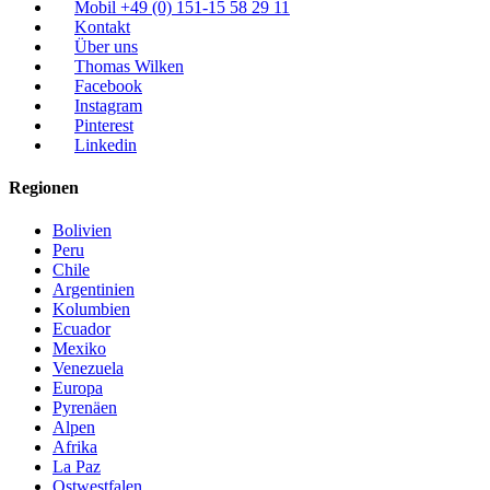
Mobil +49 (0) 151-15 58 29 11
Kontakt
Über uns
Thomas Wilken
Facebook
Instagram
Pinterest
Linkedin
Regionen
Bolivien
Peru
Chile
Argentinien
Kolumbien
Ecuador
Mexiko
Venezuela
Europa
Pyrenäen
Alpen
Afrika
La Paz
Ostwestfalen