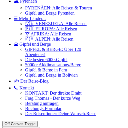
🏔️ Pyrenäen
PYRENÄEN: Alle Reisen & Touren
Gipfel und Berge Pyrenäen
☰ Mehr Länder...
🇻🇪 VENEZUELA: Alle Reisen
🇪🇺 EUROPA: Alle Reisen
🦒 AFRIKA: Alle Reisen
🇨🇭 ALPEN: Alle Reisen
🗻 Gipfel und Berge
GIPFEL & BERGE: Über 120
Abenteuer!
Die besten 6000-Gipfel
5000er Akklimatisations-Berge
Gipfel & Berge in Peru
Gipfel und Berge in Bolivien
✍️ Der Reise-Blog
📞 Kontakt
KONTAKT: Der direkte Draht
Frag Thomas - Der kurze Weg
Beratung anfragen
Buchungs-Formular
Der Reisenfinder: Deine Wunsch-Reise
Off-Canvas Toggle