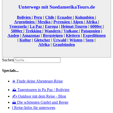
Unterwegs mit SuedamerikaTours.de
Bolivien
|
Peru
|
Chile
|
Ecuador
|
Kolumbien
|
Argentinien
|
Mexiko
|
Pyrenäen
|
Alpen
|
Afrika
|
Venezuela
|
La Paz
|
Europa
|
Heimat-Touren
|
6000er
|
5000er
|
Trekking
|
Wandern
|
Vulkane
|
Patagonien
|
Anden
|
Amazonas
|
Bergsteigen
|
Klettern
|
Expeditionen
|
Kultur
|
Gletscher
|
Urwald
|
Wüsten
|
Seen
|
Afrika
|
Graubünden
Suchen
Specials...
✈️ Finde deine Abenteuer-Reise
⛰️ Tagestouren in Pa Paz / Bolivien
✍️ Outdoor mit dem Reise - Blog
🗻 Die schönsten Gipfel und Berge
ℹ️ Reise-Infos für unterwegs