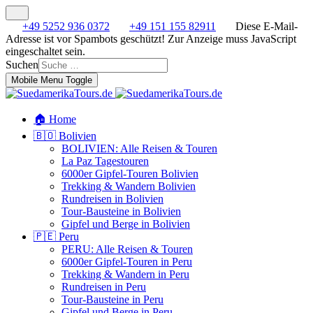
+49 5252 936 0372
+49 151 155 82911
Diese E-Mail-
Adresse ist vor Spambots geschützt! Zur Anzeige muss JavaScript
eingeschaltet sein.
Suchen
Mobile Menu Toggle
🏠 Home
🇧🇴 Bolivien
BOLIVIEN: Alle Reisen & Touren
La Paz Tagestouren
6000er Gipfel-Touren Bolivien
Trekking & Wandern Bolivien
Rundreisen in Bolivien
Tour-Bausteine in Bolivien
Gipfel und Berge in Bolivien
🇵🇪 Peru
PERU: Alle Reisen & Touren
6000er Gipfel-Touren in Peru
Trekking & Wandern in Peru
Rundreisen in Peru
Tour-Bausteine in Peru
Gipfel und Berge in Peru