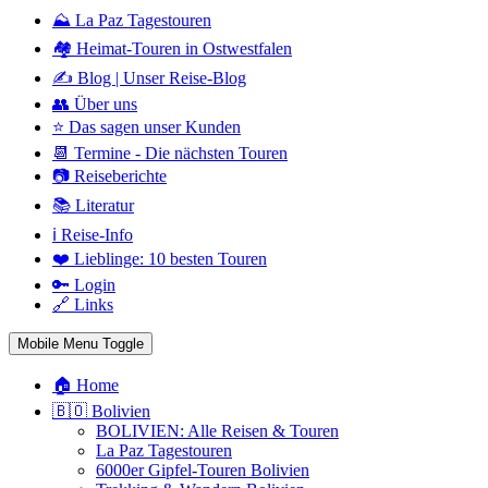
⛰️ La Paz Tagestouren
🏘️ Heimat-Touren in Ostwestfalen
✍️ Blog | Unser Reise-Blog
👥 Über uns
⭐ Das sagen unser Kunden
📆 Termine - Die nächsten Touren
📷 Reiseberichte
📚 Literatur
ℹ️ Reise-Info
❤️ Lieblinge: 10 besten Touren
🔑 Login
🔗 Links
Mobile Menu Toggle
🏠 Home
🇧🇴 Bolivien
BOLIVIEN: Alle Reisen & Touren
La Paz Tagestouren
6000er Gipfel-Touren Bolivien