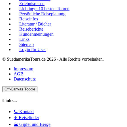
Erlebnisreisen
Lieblinge: 10 besten Touren
Persönliche Reiseplanung
Reiseinfos
Literatur / Bücher
Reiseberichte
Kundenmeinungen
Links
Sitemap
Login für User
© SuedamerikaTours.de 2026 - Alle Rechte vorbehalten.
Impressum
AGB
Datenschutz
Off-Canvas Toggle
Links...
📞 Kontakt
✈️ Reisefinder
🗻 Gipfel und Berge