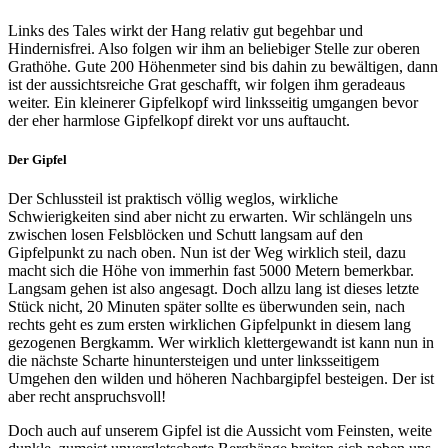
Links des Tales wirkt der Hang relativ gut begehbar und
Hindernisfrei. Also folgen wir ihm an beliebiger Stelle zur oberen
Grathöhe. Gute 200 Höhenmeter sind bis dahin zu bewältigen, dann
ist der aussichtsreiche Grat geschafft, wir folgen ihm geradeaus
weiter. Ein kleinerer Gipfelkopf wird linksseitig umgangen bevor
der eher harmlose Gipfelkopf direkt vor uns auftaucht.
Der Gipfel
Der Schlussteil ist praktisch völlig weglos, wirkliche
Schwierigkeiten sind aber nicht zu erwarten. Wir schlängeln uns
zwischen losen Felsblöcken und Schutt langsam auf den
Gipfelpunkt zu nach oben. Nun ist der Weg wirklich steil, dazu
macht sich die Höhe von immerhin fast 5000 Metern bemerkbar.
Langsam gehen ist also angesagt. Doch allzu lang ist dieses letzte
Stück nicht, 20 Minuten später sollte es überwunden sein, nach
rechts geht es zum ersten wirklichen Gipfelpunkt in diesem lang
gezogenen Bergkamm. Wer wirklich klettergewandt ist kann nun in
die nächste Scharte hinuntersteigen und unter linksseitigem
Umgehen den wilden und höheren Nachbargipfel besteigen. Der ist
aber recht anspruchsvoll!
Doch auch auf unserem Gipfel ist die Aussicht vom Feinsten, weite