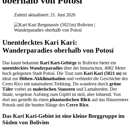
oberhalb von Potosí
Zuletzt aktualisiert: 21. Juni 2026
Unentdecktes Kari Kari:
Wanderparadies oberhalb von Potosí
Das kaum bekannte
Kari Kari-Gebirge
in Bolivien bietet ein
unentdecktes Wanderparadies
über der historischen, 4082 Meter
hoch gelegenen Stadt Potosí. Die Tour zum
Kari Kari (5021 m)
ist
ideal zur
Höhen-Akklimatisation
und verbindet die Geschichte des
Cerro Rico mit naturnahem Trekking. Du wanderst durch
grüne
Täler
vorbei an
malerischen Stauseen
und Lamaherden. Der
finale, wegelose Aufstieg zum Gipfel ist steil, aber lohnend. Von
dort aus genießt du einen
phantastischen Blick
auf das Häusermeer
Potosís und die bunten Hänge des
Cerro Rico
.
Das Kari Kari-Gebiet ist eine kleine Berggruppe im
Süden von Bolivien