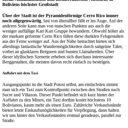
Boliviens höchster Großstadt
Über der Stadt ist der Pyramidenförmige Cerro Rico immer
noch allgegenwärtig
, fast von überallher fällt er ins Auge. Auf der
anderen Seite kann man von manchen Punkten aus auch die
weniger auffällige Kari Kari Gruppe bewundern. Obwohl höher als
der markant geformte Cerro Rico fällen diese dunklen Felsgestalten
aus der Ferne weniger auf. Aus der Nähe betrachtet bieten sich
allerdings fantastische Wandermöglichkeiten durch sattgrüne Täler,
vorbei an glasklaren Bergseen und bunten Llamaherden. Über
dieser idyllischen Szenerie erheben sich durchaus interessante
Berggestalten, die meisten davon recht einfach zu besteigen.
Auffahrt mit dem Taxi
Ausgangspunkt ist die Stadt Potosi selbst, am einfachsten nimmt
man sich ein Taxi zum Kontrollpunkt zwischen den Straßen nach
Sucre und Villazon. Dieser Punkt befindet sich kurz hinter der
Auffahrt zu den Minen, ein Taxi dorthin kostet höchstens 10
Bolivianos, kaum mehr als einen Euro. Zahlreiche Verkaufsstände
bieten letzte Einkaufsmöglichkeiten für Verpflegung, dann halten
wir uns hinter den Verkaufsständen erstmal geradeaus, parallel zur
Straße.