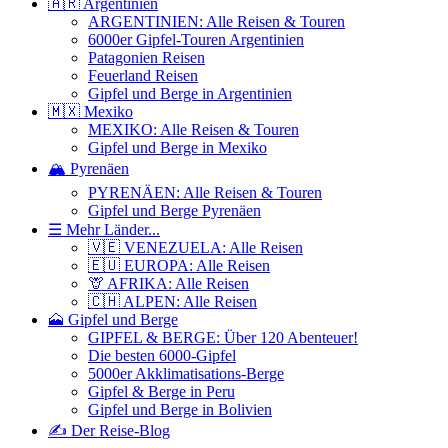
🇦🇷 Argentinien
ARGENTINIEN: Alle Reisen & Touren
6000er Gipfel-Touren Argentinien
Patagonien Reisen
Feuerland Reisen
Gipfel und Berge in Argentinien
🇲🇽 Mexiko
MEXIKO: Alle Reisen & Touren
Gipfel und Berge in Mexiko
🏔️ Pyrenäen
PYRENÄEN: Alle Reisen & Touren
Gipfel und Berge Pyrenäen
☰ Mehr Länder...
🇻🇪 VENEZUELA: Alle Reisen
🇪🇺 EUROPA: Alle Reisen
🦒 AFRIKA: Alle Reisen
🇨🇭 ALPEN: Alle Reisen
🗻 Gipfel und Berge
GIPFEL & BERGE: Über 120 Abenteuer!
Die besten 6000-Gipfel
5000er Akklimatisations-Berge
Gipfel & Berge in Peru
Gipfel und Berge in Bolivien
✍️ Der Reise-Blog