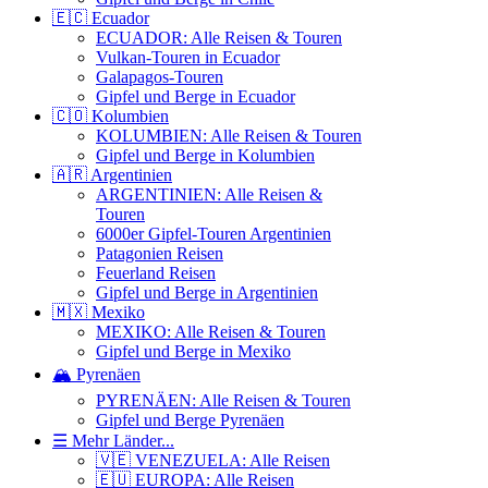
🇪🇨 Ecuador
ECUADOR: Alle Reisen & Touren
Vulkan-Touren in Ecuador
Galapagos-Touren
Gipfel und Berge in Ecuador
🇨🇴 Kolumbien
KOLUMBIEN: Alle Reisen & Touren
Gipfel und Berge in Kolumbien
🇦🇷 Argentinien
ARGENTINIEN: Alle Reisen &
Touren
6000er Gipfel-Touren Argentinien
Patagonien Reisen
Feuerland Reisen
Gipfel und Berge in Argentinien
🇲🇽 Mexiko
MEXIKO: Alle Reisen & Touren
Gipfel und Berge in Mexiko
🏔️ Pyrenäen
PYRENÄEN: Alle Reisen & Touren
Gipfel und Berge Pyrenäen
☰ Mehr Länder...
🇻🇪 VENEZUELA: Alle Reisen
🇪🇺 EUROPA: Alle Reisen