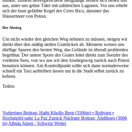
dunkle, zumeist unvergletscherte Berghänge breiten sich neben uns
aus, unter uns grüne Täler mit zahlreichen Lagunen. Vor uns erhebt
sich der bunt gefärbte Kegel des Cerro Rico, darunter das
Häusermeer von Potosi.
Der Abstieg
Um nicht wieder den gleichen Weg nehmen zu müssen, steigen wir
direkt über den mäßig steilen Gratrücken ab. Meistens weisen uns
dürftige Spuren den besten Weg, das Gelände ist überall problemlos
begehbar. Der untere Sporn des Grates leitet direkt zum Seeufer des
vorderen Sees, von wo aus wir den Anstiegsweg zurück nach Potosi
benutzen können. Am Kontrollpunkt sollte sich dann normalerweise
schnell ein Taxi auftreiben lassen um in die Stadt selbst zurück zu
kehren.
Teilen:
Vorheriger Beitrag: Hathi Khollo Berg (5506m) • Bolivien •
Hochgipfel nahe La Paz
Zurück
Nächster Beitrag: Älplihorn (3006
m) Albula Alpen - Schweiz
Weiter