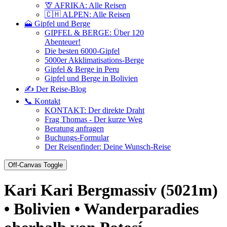
🦒 AFRIKA: Alle Reisen
🇨🇭 ALPEN: Alle Reisen
🗻 Gipfel und Berge
GIPFEL & BERGE: Über 120
Abenteuer!
Die besten 6000-Gipfel
5000er Akklimatisations-Berge
Gipfel & Berge in Peru
Gipfel und Berge in Bolivien
✍️ Der Reise-Blog
📞 Kontakt
KONTAKT: Der direkte Draht
Frag Thomas - Der kurze Weg
Beratung anfragen
Buchungs-Formular
Der Reisenfinder: Deine Wunsch-Reise
Off-Canvas Toggle
Kari Kari Bergmassiv (5021m)
• Bolivien • Wanderparadies