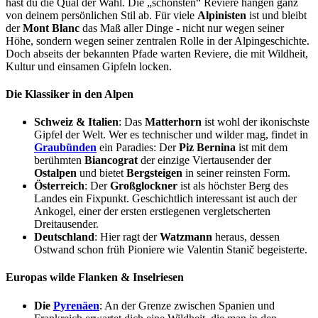
hast du die Qual der Wahl. Die „schönsten“ Reviere hängen ganz
von deinem persönlichen Stil ab. Für viele
Alpinisten
ist und bleibt
der
Mont Blanc
das Maß aller Dinge - nicht nur wegen seiner
Höhe, sondern wegen seiner zentralen Rolle in der Alpingeschichte.
Doch abseits der bekannten Pfade warten Reviere, die mit Wildheit,
Kultur und einsamen Gipfeln locken.
Die Klassiker in den Alpen
Schweiz & Italien
: Das
Matterhorn
ist wohl der ikonischste
Gipfel der Welt. Wer es technischer und wilder mag, findet in
Graubünden
ein Paradies: Der
Piz Bernina
ist mit dem
berühmten
Biancograt
der einzige Viertausender der
Ostalpen
und bietet
Bergsteigen
in seiner reinsten Form.
Österreich
: Der
Großglockner
ist als höchster Berg des
Landes ein Fixpunkt. Geschichtlich interessant ist auch der
Ankogel, einer der ersten erstiegenen vergletscherten
Dreitausender.
Deutschland
: Hier ragt der
Watzmann
heraus, dessen
Ostwand schon früh Pioniere wie Valentin Stanič begeisterte.
Europas wilde Flanken & Inselriesen
Die
Pyrenäen
: An der Grenze zwischen Spanien und