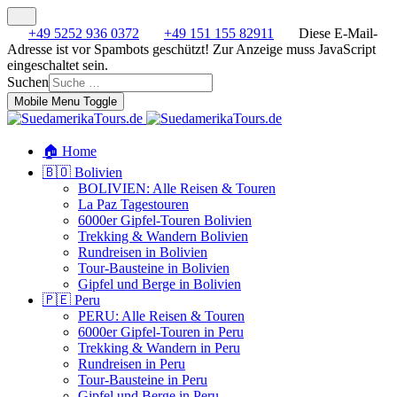
+49 5252 936 0372
+49 151 155 82911
Diese E-Mail-
Adresse ist vor Spambots geschützt! Zur Anzeige muss JavaScript
eingeschaltet sein.
Suchen
Mobile Menu Toggle
🏠 Home
🇧🇴 Bolivien
BOLIVIEN: Alle Reisen & Touren
La Paz Tagestouren
6000er Gipfel-Touren Bolivien
Trekking & Wandern Bolivien
Rundreisen in Bolivien
Tour-Bausteine in Bolivien
Gipfel und Berge in Bolivien
🇵🇪 Peru
PERU: Alle Reisen & Touren
6000er Gipfel-Touren in Peru
Trekking & Wandern in Peru
Rundreisen in Peru
Tour-Bausteine in Peru
Gipfel und Berge in Peru