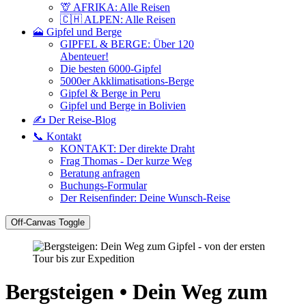
🦒 AFRIKA: Alle Reisen
🇨🇭 ALPEN: Alle Reisen
🗻 Gipfel und Berge
GIPFEL & BERGE: Über 120
Abenteuer!
Die besten 6000-Gipfel
5000er Akklimatisations-Berge
Gipfel & Berge in Peru
Gipfel und Berge in Bolivien
✍️ Der Reise-Blog
📞 Kontakt
KONTAKT: Der direkte Draht
Frag Thomas - Der kurze Weg
Beratung anfragen
Buchungs-Formular
Der Reisenfinder: Deine Wunsch-Reise
Off-Canvas Toggle
Bergsteigen • Dein Weg zum