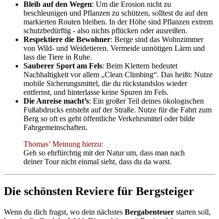
Bleib auf den Wegen
: Um die Erosion nicht zu
beschleunigen und Pflanzen zu schützen, solltest du auf den
markierten Routen bleiben. In der Höhe sind Pflanzen extrem
schutzbedürftig - also nichts pflücken oder ausreißen.
Respektiere die Bewohner
: Berge sind das Wohnzimmer
von Wild- und Weidetieren. Vermeide unnötigen Lärm und
lass die Tiere in Ruhe.
Sauberer Sport am Fels
: Beim Klettern bedeutet
Nachhaltigkeit vor allem „Clean Climbing“. Das heißt: Nutze
mobile Sicherungsmittel, die du rückstandslos wieder
entfernst, und hinterlasse keine Spuren im Fels.
Die Anreise macht’s
: Ein großer Teil deines ökologischen
Fußabdrucks entsteht auf der Straße. Nutze für die Fahrt zum
Berg so oft es geht öffentliche Verkehrsmittel oder bilde
Fahrgemeinschaften.
Thomas’ Meinung hierzu:
Geh so ehrfürchtig mit der Natur um, dass man nach
deiner Tour nicht einmal sieht, dass du da warst.
Die schönsten Reviere für Bergsteiger
Wenn du dich fragst, wo dein nächstes
Bergabenteuer
starten soll,