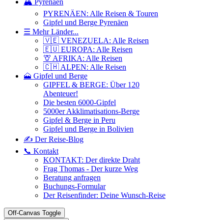
🏔️ Pyrenäen
PYRENÄEN: Alle Reisen & Touren
Gipfel und Berge Pyrenäen
☰ Mehr Länder...
🇻🇪 VENEZUELA: Alle Reisen
🇪🇺 EUROPA: Alle Reisen
🦒 AFRIKA: Alle Reisen
🇨🇭 ALPEN: Alle Reisen
🗻 Gipfel und Berge
GIPFEL & BERGE: Über 120
Abenteuer!
Die besten 6000-Gipfel
5000er Akklimatisations-Berge
Gipfel & Berge in Peru
Gipfel und Berge in Bolivien
✍️ Der Reise-Blog
📞 Kontakt
KONTAKT: Der direkte Draht
Frag Thomas - Der kurze Weg
Beratung anfragen
Buchungs-Formular
Der Reisenfinder: Deine Wunsch-Reise
Off-Canvas Toggle