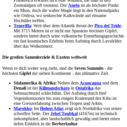
Frankreich erwartet dich eine Wildheit, die man in den
Zentralalpen oft vermisst. Der
Aneto
ist als höchster Punkt
ein Muss, doch die wahre Magie liegt in den Nationalparks
wie Ordesa, wo senkrechte Kalkwände auf einsame
Hochtäler treffen.
Teneriffa
: Weit über dem Atlantik thront der
Pico del Teide
.
Mit 3715 Metern ist er nicht nur Spaniens höchster Gipfel,
sondern bietet durch seine vulkanische Entstehungsgeschichte
ein fast kosmisches Erlebnis beim Aufstieg durch Lavafelder
über das Wolkenmeer.
Die großen Sammlerziele & Exoten weltweit
Wenn es dich weiter weg zieht, sind die
Seven Summits
- die
höchsten
Gipfel
der sieben Kontinente - das ultimative Ziel.
Südamerika & Afrika
: Neben dem
Aconcagua
und dem
Denali
ist der
Kilimandscharo
in
Ostafrika
das
Sehnsuchtsziel schlechthin. Der Aufstieg durch fünf
Vegetationszonen bis zum eisigen Kraterrand des Kibo ist
eine Grenzerfahrung zwischen Tropen und Arktis.
Marokko
: Im
Hohen Atlas
zeigt sich Nordafrika von seiner
schroffen Seite. Der
Jebel Toubkal
(4167m) ist technisch
unkompliziert, aber landschaftlich gewaltig und bietet einen
tiefen Einblick in die
Berberkultur
.