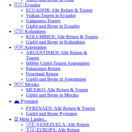
🇪🇨 Ecuador
ECUADOR: Alle Reisen & Touren
Vulkan-Touren in Ecuador
Galapagos-Touren
Gipfel und Berge in Ecuador
🇨🇴 Kolumbien
KOLUMBIEN: Alle Reisen & Touren
Gipfel und Berge in Kolumbien
🇦🇷 Argentinien
ARGENTINIEN: Alle Reisen &
Touren
6000er Gipfel-Touren Argentinien
Patagonien Reisen
Feuerland Reisen
Gipfel und Berge in Argentinien
🇲🇽 Mexiko
MEXIKO: Alle Reisen & Touren
Gipfel und Berge in Mexiko
🏔️ Pyrenäen
PYRENÄEN: Alle Reisen & Touren
Gipfel und Berge Pyrenäen
☰ Mehr Länder...
🇻🇪 VENEZUELA: Alle Reisen
🇪🇺 EUROPA: Alle Reisen