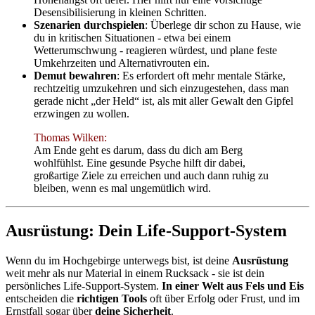
Desensibilisierung in kleinen Schritten.
Szenarien durchspielen
: Überlege dir schon zu Hause, wie
du in kritischen Situationen - etwa bei einem
Wetterumschwung - reagieren würdest, und plane feste
Umkehrzeiten und Alternativrouten ein.
Demut bewahren
: Es erfordert oft mehr mentale Stärke,
rechtzeitig umzukehren und sich einzugestehen, dass man
gerade nicht „der Held“ ist, als mit aller Gewalt den Gipfel
erzwingen zu wollen.
Thomas Wilken:
Am Ende geht es darum, dass du dich am Berg
wohlfühlst. Eine gesunde Psyche hilft dir dabei,
großartige Ziele zu erreichen und auch dann ruhig zu
bleiben, wenn es mal ungemütlich wird.
Ausrüstung: Dein Life-Support-System
Wenn du im Hochgebirge unterwegs bist, ist deine
Ausrüstung
weit mehr als nur Material in einem Rucksack - sie ist dein
persönliches Life-Support-System.
In einer Welt aus Fels und Eis
entscheiden die
richtigen Tools
oft über Erfolg oder Frust, und im
Ernstfall sogar über
deine Sicherheit
.