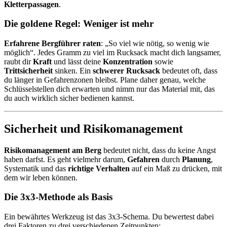
Kletterpassagen
.
Die goldene Regel: Weniger ist mehr
Erfahrene Bergführer raten
: „So viel wie nötig, so wenig wie
möglich“. Jedes Gramm zu viel im Rucksack macht dich langsamer,
raubt dir
Kraft
und lässt deine
Konzentration
sowie
Trittsicherheit
sinken. Ein
schwerer Rucksack
bedeutet oft, dass
du länger in Gefahrenzonen bleibst. Plane daher genau, welche
Schlüsselstellen dich erwarten und nimm nur das Material mit, das
du auch wirklich sicher bedienen kannst.
Sicherheit und Risikomanagement
Risikomanagement am Berg
bedeutet nicht, dass du keine Angst
haben darfst. Es geht vielmehr darum,
Gefahren
durch
Planung
,
Systematik und das
richtige Verhalten
auf ein Maß zu drücken, mit
dem wir leben können.
Die 3x3-Methode als Basis
Ein bewährtes Werkzeug ist das 3x3-Schema. Du bewertest dabei
drei Faktoren zu drei verschiedenen Zeitpunkten: