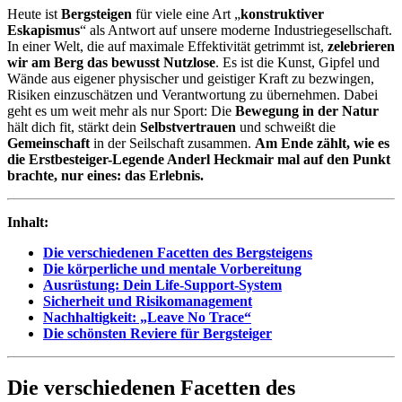
Heute ist
Bergsteigen
für viele eine Art „
konstruktiver
Eskapismus
“ als Antwort auf unsere moderne Industriegesellschaft.
In einer Welt, die auf maximale Effektivität getrimmt ist,
zelebrieren
wir am Berg das bewusst Nutzlose
. Es ist die Kunst, Gipfel und
Wände aus eigener physischer und geistiger Kraft zu bezwingen,
Risiken einzuschätzen und Verantwortung zu übernehmen. Dabei
geht es um weit mehr als nur Sport: Die
Bewegung in der Natur
hält dich fit, stärkt dein
Selbstvertrauen
und schweißt die
Gemeinschaft
in der Seilschaft zusammen.
Am Ende zählt, wie es
die Erstbesteiger-Legende Anderl Heckmair mal auf den Punkt
brachte, nur eines: das Erlebnis.
Inhalt:
Die verschiedenen Facetten des Bergsteigens
Die körperliche und mentale Vorbereitung
Ausrüstung: Dein Life-Support-System
Sicherheit und Risikomanagement
Nachhaltigkeit: „Leave No Trace“
Die schönsten Reviere für Bergsteiger
Die verschiedenen Facetten des