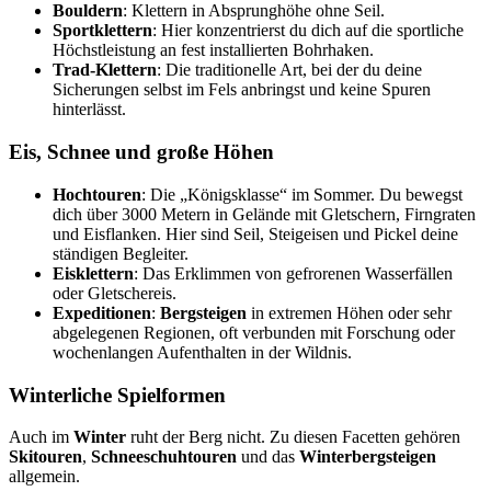
Bouldern
: Klettern in Absprunghöhe ohne Seil.
Sportklettern
: Hier konzentrierst du dich auf die sportliche
Höchstleistung an fest installierten Bohrhaken.
Trad-Klettern
: Die traditionelle Art, bei der du deine
Sicherungen selbst im Fels anbringst und keine Spuren
hinterlässt.
Eis, Schnee und große Höhen
Hochtouren
: Die „Königsklasse“ im Sommer. Du bewegst
dich über 3000 Metern in Gelände mit Gletschern, Firngraten
und Eisflanken. Hier sind Seil, Steigeisen und Pickel deine
ständigen Begleiter.
Eisklettern
: Das Erklimmen von gefrorenen Wasserfällen
oder Gletschereis.
Expeditionen
:
Bergsteigen
in extremen Höhen oder sehr
abgelegenen Regionen, oft verbunden mit Forschung oder
wochenlangen Aufenthalten in der Wildnis.
Winterliche Spielformen
Auch im
Winter
ruht der Berg nicht. Zu diesen Facetten gehören
Skitouren
,
Schneeschuhtouren
und das
Winterbergsteigen
allgemein.