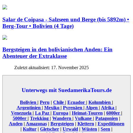
Salar de Coipasa - Salzseen und Berge (bis 5892m) •
Berg-Tour • Bolivien (4 Tage)
Bergsteigen in den bolivianischen Anden: Ein
Abenteuer der Extraklasse
Zuletzt aktualisiert: 17. November 2025
Unterwegs mit SuedamerikaTours.de
Bolivien
|
Peru
|
Chile
|
Ecuador
|
Kolumbien
|
Argentinien
|
Mexiko
|
Pyrenäen
|
Alpen
|
Afrika
|
Venezuela
|
La Paz
|
Europa
|
Heimat-Touren
|
6000er
|
5000er
|
Trekking
|
Wandern
|
Vulkane
|
Patagonien
|
Anden
|
Amazonas
|
Bergsteigen
|
Klettern
|
Expeditionen
|
Kultur
|
Gletscher
|
Urwald
|
Wüsten
|
Seen
|