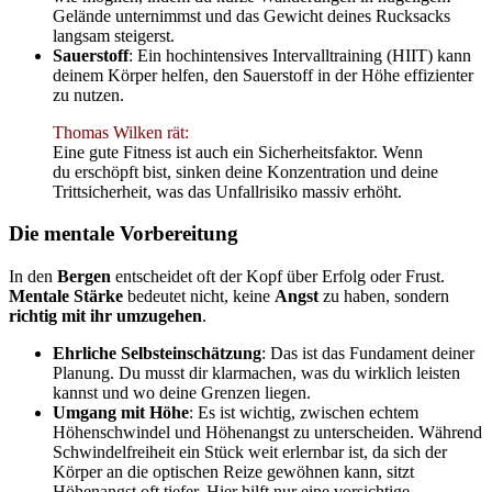
Gelände unternimmst und das Gewicht deines Rucksacks
langsam steigerst.
Sauerstoff
: Ein hochintensives Intervalltraining (HIIT) kann
deinem Körper helfen, den Sauerstoff in der Höhe effizienter
zu nutzen.
Thomas Wilken rät:
Eine gute Fitness ist auch ein Sicherheitsfaktor. Wenn
du erschöpft bist, sinken deine Konzentration und deine
Trittsicherheit, was das Unfallrisiko massiv erhöht.
Die mentale Vorbereitung
In den
Bergen
entscheidet oft der Kopf über Erfolg oder Frust.
Mentale Stärke
bedeutet nicht, keine
Angst
zu haben, sondern
richtig mit ihr umzugehen
.
Ehrliche Selbsteinschätzung
: Das ist das Fundament deiner
Planung. Du musst dir klarmachen, was du wirklich leisten
kannst und wo deine Grenzen liegen.
Umgang mit Höhe
: Es ist wichtig, zwischen echtem
Höhenschwindel und Höhenangst zu unterscheiden. Während
Schwindelfreiheit ein Stück weit erlernbar ist, da sich der
Körper an die optischen Reize gewöhnen kann, sitzt
Höhenangst oft tiefer. Hier hilft nur eine vorsichtige