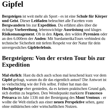
Gipfel
Bergsteigen
ist weit mehr als Sport - es ist eine
Schule für Körper
und Geist
. Dieser
Leitfaden
beleuchtet alle Facetten vom
Bergwandern
bis zur
Expedition
. Du erfährst alles über die
richtige
Vorbereitung
, lebenswichtige
Ausrüstung
und kluges
Risikomanagement
. Ob in den
Alpen
, den wilden
Pyrenäen
oder
an den 6.000ern der
Anden
: Mit SuedamerikaTours verbindest du
technische Sicherheit mit tiefem Respekt vor der Natur für dein
unvergessliches
Gipfelerlebnis
.
Bergsteigen: Von der ersten Tour bis zur
Expedition
Mal ehrlich
: Hast du dich auch schon mal keuchend kurz vor dem
Gipfel
gefragt, warum du dir das eigentlich antust? Die Antwort ist
so vielschichtig wie der Fels selbst. Früher hat man das
Hochgebirge
eher gemieden, da es keinen praktischen Grund gab,
sich dorthin zu begeben. Den Wendepunkt markierte
Francesco
Petrarca
im Jahr 1336 mit der Besteigung des
Mont Ventoux
- er
wollte die Welt einfach aus einer
neuen Perspektive
sehen, ganz
ohne militärischen oder wirtschaftlichen Nutzen.