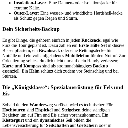
Insulation-Layer
: Eine Daunen- oder Isolationsjacke für
extreme Kälte.
Outer-Layer
: Eine wasser- und winddichte Hardshell-Jacke
als Schutz gegen Regen und Sturm.
Dein Sicherheits-Backup
Es gibt Dinge, die gehören einfach in jeden
Rucksack
, egal wie
kurz die Tour geplant ist. Dazu zählen ein
Erste-Hilfe-Set
inklusive
Blasenpflastern, ein
Biwaksack
oder eine Rettungsdecke für
Notfälle und ein voll aufgeladenes
Mobiltelefon
für den Notruf. Zur
Orientierung solltest du dich nicht nur auf dein Handy verlassen;
Karte und Kompass
sind als stromunabhängiges
Backup
essenziell. Ein
Helm
schützt dich zudem vor Steinschlag und bei
Stürzen.
Die „Königsklasse“: Spezialausrüstung für Fels und
Eis
Sobald du den
Wanderweg
verlässt, wird es technischer. Für
Hochtouren
sind
Eispickel
und
Steigeisen
deine ständigen
Begleiter, um auf Firn und Eis sicher voranzukommen. Ein
Klettergurt
und ein
dynamisches Seil
bilden die
Lebensversicherung für
Seilschaften
auf
Gletschern
oder in