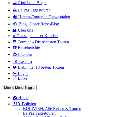
🗻 Gipfel und Berge
⛰️ La Paz Tagestouren
🏘️ Heimat-Touren in Ostwestfalen
✍️ Blog | Unser Reise-Blog
👥 Über uns
⭐ Das sagen unser Kunden
📆 Termine - Die nächsten Touren
📷 Reiseberichte
📚 Literatur
ℹ️ Reise-Info
❤️ Lieblinge: 10 besten Touren
🔑 Login
🔗 Links
Mobile Menu Toggle
🏠 Home
🇧🇴 Bolivien
BOLIVIEN: Alle Reisen & Touren
La Paz Tagestouren