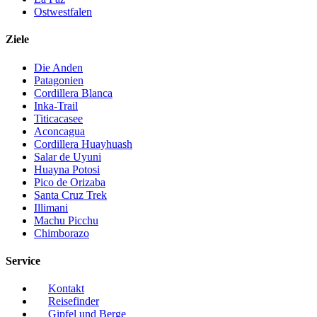
Ostwestfalen
Ziele
Die Anden
Patagonien
Cordillera Blanca
Inka-Trail
Titicacasee
Aconcagua
Cordillera Huayhuash
Salar de Uyuni
Huayna Potosi
Pico de Orizaba
Santa Cruz Trek
Illimani
Machu Picchu
Chimborazo
Service
Kontakt
Reisefinder
Gipfel und Berge