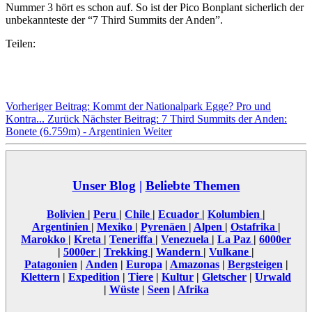
Nummer 3 hört es schon auf. So ist der Pico Bonplant sicherlich der
unbekannteste der “7 Third Summits der Anden”.
Teilen:
Vorheriger Beitrag: Kommt der Nationalpark Egge? Pro und
Kontra...
Zurück
Nächster Beitrag: 7 Third Summits der Anden:
Bonete (6.759m) - Argentinien
Weiter
Unser Blog
|
Beliebte Themen
Bolivien
|
Peru
|
Chile
|
Ecuador
|
Kolumbien
|
Argentinien
|
Mexiko
|
Pyrenäen
|
Alpen
|
Ostafrika
|
Marokko
|
Kreta
|
Teneriffa
|
Venezuela
|
La Paz
|
6000er
|
5000er
|
Trekking
|
Wandern
|
Vulkane
|
Patagonien
|
Anden
|
Europa
|
Amazonas
|
Bergsteigen
|
Klettern
|
Expedition
|
Tiere
|
Kultur
|
Gletscher
|
Urwald
|
Wüste
|
Seen
|
Afrika