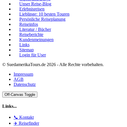
Unser Reise-Blog
Erlebnisreisen
Lieblinge: 10 besten Touren
Persönliche Reiseplanung
Reiseinfos
Literatur / Bücher
Reiseberichte
Kundenmeinungen
Links
Sitemap
Login für User
© SuedamerikaTours.de 2026 - Alle Rechte vorbehalten.
Impressum
AGB
Datenschutz
Off-Canvas Toggle
Links...
📞 Kontakt
✈️ Reisefinder