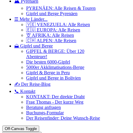
🏔️ Pyrenäen
PYRENÄEN: Alle Reisen & Touren
Gipfel und Berge Pyrenäen
☰ Mehr Länder...
🇻🇪 VENEZUELA: Alle Reisen
🇪🇺 EUROPA: Alle Reisen
🦒 AFRIKA: Alle Reisen
🇨🇭 ALPEN: Alle Reisen
🗻 Gipfel und Berge
GIPFEL & BERGE: Über 120
Abenteuer!
Die besten 6000-Gipfel
5000er Akklimatisations-Berge
Gipfel & Berge in Peru
Gipfel und Berge in Bolivien
✍️ Der Reise-Blog
📞 Kontakt
KONTAKT: Der direkte Draht
Frag Thomas - Der kurze Weg
Beratung anfragen
Buchungs-Formular
Der Reisenfinder: Deine Wunsch-Reise
Off-Canvas Toggle