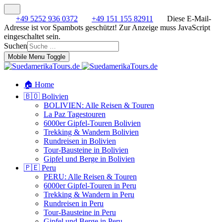
+49 5252 936 0372
+49 151 155 82911
Diese E-Mail-
Adresse ist vor Spambots geschützt! Zur Anzeige muss JavaScript
eingeschaltet sein.
Suchen
Mobile Menu Toggle
🏠 Home
🇧🇴 Bolivien
BOLIVIEN: Alle Reisen & Touren
La Paz Tagestouren
6000er Gipfel-Touren Bolivien
Trekking & Wandern Bolivien
Rundreisen in Bolivien
Tour-Bausteine in Bolivien
Gipfel und Berge in Bolivien
🇵🇪 Peru
PERU: Alle Reisen & Touren
6000er Gipfel-Touren in Peru
Trekking & Wandern in Peru
Rundreisen in Peru
Tour-Bausteine in Peru
Gipfel und Berge in Peru