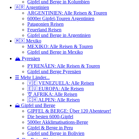
Gipfel und Berge in Kolumbien
🇦🇷 Argentinien
ARGENTINIEN: Alle Reisen & Touren
6000er Gipfel-Touren Argentinien
Patagonien Reisen
Feuerland Reisen
Gipfel und Berge in Argentinien
🇲🇽 Mexiko
MEXIKO: Alle Reisen & Touren
Gipfel und Berge in Mexiko
🏔️ Pyrenäen
PYRENÄEN: Alle Reisen & Touren
Gipfel und Berge Pyrenäen
☰ Mehr Länder...
🇻🇪 VENEZUELA: Alle Reisen
🇪🇺 EUROPA: Alle Reisen
🦒 AFRIKA: Alle Reisen
🇨🇭 ALPEN: Alle Reisen
🗻 Gipfel und Berge
GIPFEL & BERGE: Über 120 Abenteuer!
Die besten 6000-Gipfel
5000er Akklimatisations-Berge
Gipfel & Berge in Peru
Gipfel und Berge in Bolivien