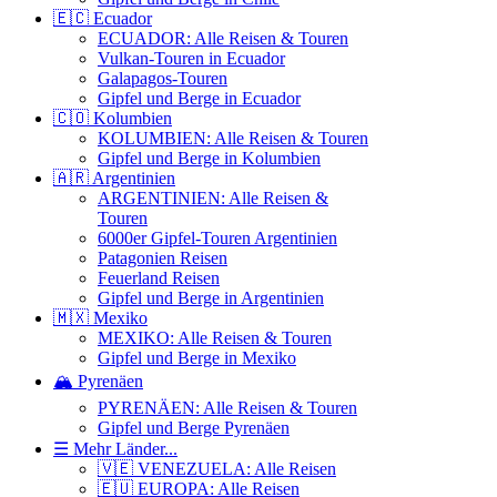
🇪🇨 Ecuador
ECUADOR: Alle Reisen & Touren
Vulkan-Touren in Ecuador
Galapagos-Touren
Gipfel und Berge in Ecuador
🇨🇴 Kolumbien
KOLUMBIEN: Alle Reisen & Touren
Gipfel und Berge in Kolumbien
🇦🇷 Argentinien
ARGENTINIEN: Alle Reisen &
Touren
6000er Gipfel-Touren Argentinien
Patagonien Reisen
Feuerland Reisen
Gipfel und Berge in Argentinien
🇲🇽 Mexiko
MEXIKO: Alle Reisen & Touren
Gipfel und Berge in Mexiko
🏔️ Pyrenäen
PYRENÄEN: Alle Reisen & Touren
Gipfel und Berge Pyrenäen
☰ Mehr Länder...
🇻🇪 VENEZUELA: Alle Reisen
🇪🇺 EUROPA: Alle Reisen