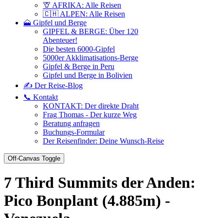
🦒 AFRIKA: Alle Reisen
🇨🇭 ALPEN: Alle Reisen
🗻 Gipfel und Berge
GIPFEL & BERGE: Über 120
Abenteuer!
Die besten 6000-Gipfel
5000er Akklimatisations-Berge
Gipfel & Berge in Peru
Gipfel und Berge in Bolivien
✍️ Der Reise-Blog
📞 Kontakt
KONTAKT: Der direkte Draht
Frag Thomas - Der kurze Weg
Beratung anfragen
Buchungs-Formular
Der Reisenfinder: Deine Wunsch-Reise
Off-Canvas Toggle
7 Third Summits der Anden:
Pico Bonplant (4.885m) -