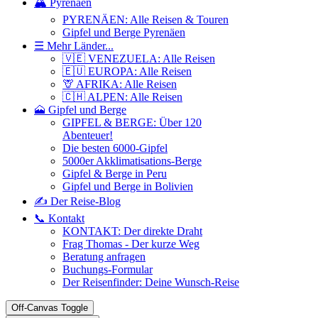
🏔️ Pyrenäen
PYRENÄEN: Alle Reisen & Touren
Gipfel und Berge Pyrenäen
☰ Mehr Länder...
🇻🇪 VENEZUELA: Alle Reisen
🇪🇺 EUROPA: Alle Reisen
🦒 AFRIKA: Alle Reisen
🇨🇭 ALPEN: Alle Reisen
🗻 Gipfel und Berge
GIPFEL & BERGE: Über 120
Abenteuer!
Die besten 6000-Gipfel
5000er Akklimatisations-Berge
Gipfel & Berge in Peru
Gipfel und Berge in Bolivien
✍️ Der Reise-Blog
📞 Kontakt
KONTAKT: Der direkte Draht
Frag Thomas - Der kurze Weg
Beratung anfragen
Buchungs-Formular
Der Reisenfinder: Deine Wunsch-Reise
Off-Canvas Toggle