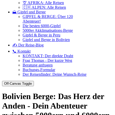
🦒 AFRIKA: Alle Reisen
🇨🇭 ALPEN: Alle Reisen
🗻 Gipfel und Berge
GIPFEL & BERGE: Über 120
Abenteuer!
Die besten 6000-Gipfel
5000er Akklimatisations-Berge
Gipfel & Berge in Peru
Gipfel und Berge in Bolivien
✍️ Der Reise-Blog
📞 Kontakt
KONTAKT: Der direkte Draht
Frag Thomas - Der kurze Weg
Beratung anfragen
Buchungs-Formular
Der Reisenfinder: Deine Wunsch-Reise
Off-Canvas Toggle
Bolivien Berge: Das Herz der
Anden - Dein Abenteuer