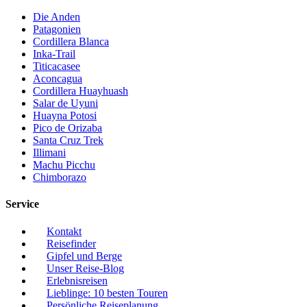
Die Anden
Patagonien
Cordillera Blanca
Inka-Trail
Titicacasee
Aconcagua
Cordillera Huayhuash
Salar de Uyuni
Huayna Potosi
Pico de Orizaba
Santa Cruz Trek
Illimani
Machu Picchu
Chimborazo
Service
Kontakt
Reisefinder
Gipfel und Berge
Unser Reise-Blog
Erlebnisreisen
Lieblinge: 10 besten Touren
Persönliche Reiseplanung