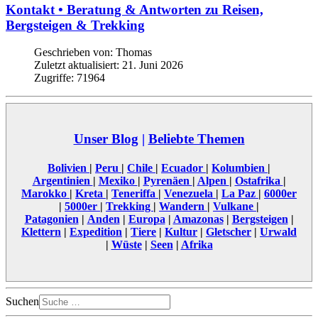
Kontakt • Beratung & Antworten zu Reisen,
Bergsteigen & Trekking
Geschrieben von:
Thomas
Zuletzt aktualisiert: 21. Juni 2026
Zugriffe: 71964
Unser Blog
|
Beliebte Themen
Bolivien
|
Peru
|
Chile
|
Ecuador
|
Kolumbien
|
Argentinien
|
Mexiko
|
Pyrenäen
|
Alpen
|
Ostafrika
|
Marokko
|
Kreta
|
Teneriffa
|
Venezuela
|
La Paz
|
6000er
|
5000er
|
Trekking
|
Wandern
|
Vulkane
|
Patagonien
|
Anden
|
Europa
|
Amazonas
|
Bergsteigen
|
Klettern
|
Expedition
|
Tiere
|
Kultur
|
Gletscher
|
Urwald
|
Wüste
|
Seen
|
Afrika
Suchen