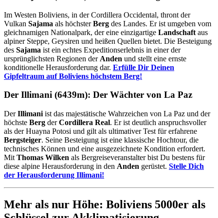
Im Westen Boliviens, in der Cordillera Occidental, thront der
Vulkan
Sajama
als höchster
Berg
des Landes. Er ist umgeben vom
gleichnamigen Nationalpark, der eine einzigartige
Landschaft
aus
alpiner Steppe, Geysiren und heißen Quellen bietet. Die Besteigung
des
Sajama
ist ein echtes Expeditionserlebnis in einer der
ursprünglichsten Regionen der
Anden
und stellt eine ernste
konditionelle Herausforderung dar.
Erfülle Dir Deinen
Gipfeltraum auf Boliviens höchstem Berg!
Der Illimani (6439m): Der Wächter von La Paz
Der
Illimani
ist das majestätische Wahrzeichen von La Paz und der
höchste
Berg
der
Cordillera Real
. Er ist deutlich anspruchsvoller
als der Huayna Potosi und gilt als ultimativer Test für erfahrene
Bergsteiger
. Seine Besteigung ist eine klassische Hochtour, die
technisches Können und eine ausgezeichnete Kondition erfordert.
Mit
Thomas Wilken
als Bergreiseveranstalter bist Du bestens für
diese alpine Herausforderung in den
Anden
gerüstet.
Stelle Dich
der Herausforderung Illimani!
Mehr als nur Höhe: Boliviens 5000er als
Schlüssel zur Akklimatisierung