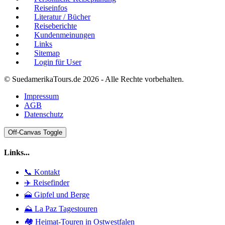
Reiseinfos
Literatur / Bücher
Reiseberichte
Kundenmeinungen
Links
Sitemap
Login für User
© SuedamerikaTours.de 2026 - Alle Rechte vorbehalten.
Impressum
AGB
Datenschutz
Off-Canvas Toggle
Links...
📞 Kontakt
✈️ Reisefinder
🗻 Gipfel und Berge
⛰️ La Paz Tagestouren
🏘️ Heimat-Touren in Ostwestfalen