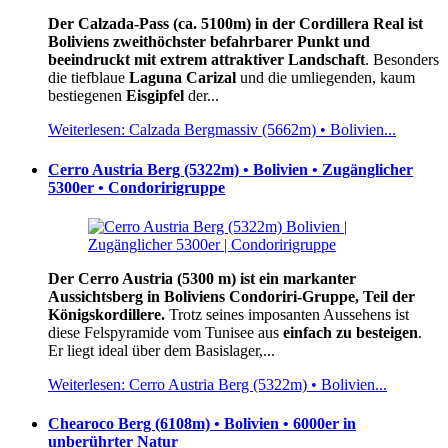
Der Calzada-Pass (ca. 5100m) in der Cordillera Real ist
Boliviens zweithöchster befahrbarer Punkt und
beeindruckt mit extrem attraktiver Landschaft
. Besonders
die tiefblaue
Laguna Carizal
und die umliegenden, kaum
bestiegenen
Eisgipfel
der...
Weiterlesen: Calzada Bergmassiv (5662m) • Bolivien...
Cerro Austria Berg (5322m) • Bolivien • Zugänglicher
5300er • Condoririgruppe
Der Cerro Austria (5300 m) ist ein markanter
Aussichtsberg in Boliviens Condoriri-Gruppe, Teil der
Königskordillere.
Trotz seines imposanten Aussehens ist
diese Felspyramide vom Tunisee aus
einfach zu besteigen
.
Er liegt ideal über dem Basislager,...
Weiterlesen: Cerro Austria Berg (5322m) • Bolivien...
Chearoco Berg (6108m) • Bolivien • 6000er in
unberührter Natur