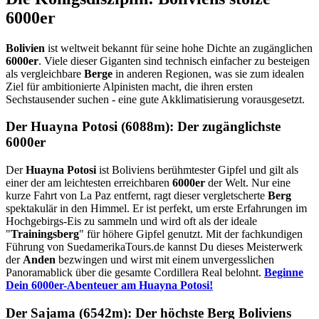
6000er
Bolivien
ist weltweit bekannt für seine hohe Dichte an zugänglichen
6000er
. Viele dieser Giganten sind technisch einfacher zu besteigen
als vergleichbare
Berge
in anderen Regionen, was sie zum idealen
Ziel für ambitionierte Alpinisten macht, die ihren ersten
Sechstausender suchen - eine gute Akklimatisierung vorausgesetzt.
Der Huayna Potosi (6088m): Der zugänglichste
6000er
Der
Huayna Potosi
ist Boliviens berühmtester Gipfel und gilt als
einer der am leichtesten erreichbaren
6000er
der Welt. Nur eine
kurze Fahrt von La Paz entfernt, ragt dieser vergletscherte
Berg
spektakulär in den Himmel. Er ist perfekt, um erste Erfahrungen im
Hochgebirgs-Eis zu sammeln und wird oft als der ideale
"
Trainingsberg
" für höhere Gipfel genutzt. Mit der fachkundigen
Führung von SuedamerikaTours.de kannst Du dieses Meisterwerk
der
Anden
bezwingen und wirst mit einem unvergesslichen
Panoramablick über die gesamte Cordillera Real belohnt.
Beginne
Dein 6000er-Abenteuer am Huayna Potosi!
Der Sajama (6542m): Der höchste Berg Boliviens