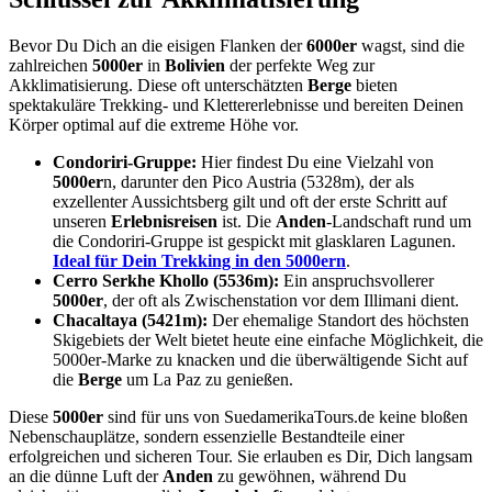
Bevor Du Dich an die eisigen Flanken der
6000er
wagst, sind die
zahlreichen
5000er
in
Bolivien
der perfekte Weg zur
Akklimatisierung. Diese oft unterschätzten
Berge
bieten
spektakuläre Trekking- und Klettererlebnisse und bereiten Deinen
Körper optimal auf die extreme Höhe vor.
Condoriri-Gruppe:
Hier findest Du eine Vielzahl von
5000er
n, darunter den Pico Austria (5328m), der als
exzellenter Aussichtsberg gilt und oft der erste Schritt auf
unseren
Erlebnisreisen
ist. Die
Anden
-Landschaft rund um
die Condoriri-Gruppe ist gespickt mit glasklaren Lagunen.
Ideal für Dein Trekking in den 5000ern
.
Cerro Serkhe Khollo (5536m):
Ein anspruchsvollerer
5000er
, der oft als Zwischenstation vor dem Illimani dient.
Chacaltaya (5421m):
Der ehemalige Standort des höchsten
Skigebiets der Welt bietet heute eine einfache Möglichkeit, die
5000er-Marke zu knacken und die überwältigende Sicht auf
die
Berge
um La Paz zu genießen.
Diese
5000er
sind für uns von SuedamerikaTours.de keine bloßen
Nebenschauplätze, sondern essenzielle Bestandteile einer
erfolgreichen und sicheren Tour. Sie erlauben es Dir, Dich langsam
an die dünne Luft der
Anden
zu gewöhnen, während Du