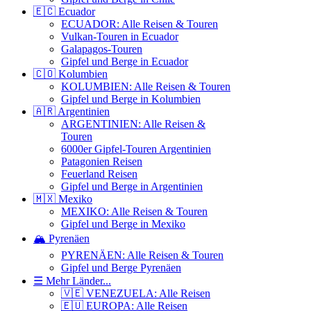
🇪🇨 Ecuador
ECUADOR: Alle Reisen & Touren
Vulkan-Touren in Ecuador
Galapagos-Touren
Gipfel und Berge in Ecuador
🇨🇴 Kolumbien
KOLUMBIEN: Alle Reisen & Touren
Gipfel und Berge in Kolumbien
🇦🇷 Argentinien
ARGENTINIEN: Alle Reisen &
Touren
6000er Gipfel-Touren Argentinien
Patagonien Reisen
Feuerland Reisen
Gipfel und Berge in Argentinien
🇲🇽 Mexiko
MEXIKO: Alle Reisen & Touren
Gipfel und Berge in Mexiko
🏔️ Pyrenäen
PYRENÄEN: Alle Reisen & Touren
Gipfel und Berge Pyrenäen
☰ Mehr Länder...
🇻🇪 VENEZUELA: Alle Reisen
🇪🇺 EUROPA: Alle Reisen