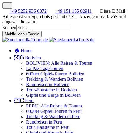
+49 5252 936 0372
+49 151 155 82911
Diese E-Mail-
Adresse ist vor Spambots geschützt! Zur Anzeige muss JavaScript
eingeschaltet sein.
Suchen
Mobile Menu Toggle
🏠 Home
🇧🇴 Bolivien
BOLIVIEN: Alle Reisen & Touren
La Paz Tagestouren
6000er Gipfel-Touren Bolivien
Trekking & Wandern Bolivien
Rundreisen in Bolivien
Tour-Bausteine in Bolivien
Gipfel und Berge in Bolivien
🇵🇪 Peru
PERU: Alle Reisen & Touren
6000er Gipfel-Touren in Peru
Trekking & Wandern in Peru
Rundreisen in Peru
Tour-Bausteine in Peru
Gipfel und Berge in Peru