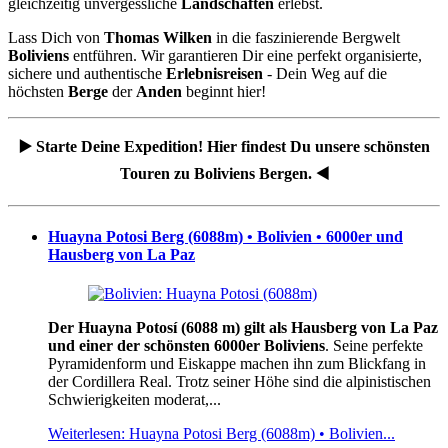
gleichzeitig unvergessliche
Landschaften
erlebst.
Lass Dich von
Thomas Wilken
in die faszinierende Bergwelt
Boliviens
entführen. Wir garantieren Dir eine perfekt organisierte,
sichere und authentische
Erlebnisreisen
- Dein Weg auf die
höchsten
Berge
der
Anden
beginnt hier!
▶️ Starte Deine Expedition! Hier findest Du unsere schönsten
Touren zu Boliviens Bergen. ◀️
Huayna Potosi Berg (6088m) • Bolivien • 6000er und
Hausberg von La Paz
Der Huayna Potosí (6088 m) gilt als Hausberg von La Paz
und einer der schönsten 6000er Boliviens
. Seine perfekte
Pyramidenform und Eiskappe machen ihn zum Blickfang in
der Cordillera Real. Trotz seiner Höhe sind die alpinistischen
Schwierigkeiten moderat,...
Weiterlesen: Huayna Potosi Berg (6088m) • Bolivien...