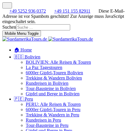
+49 5252 936 0372
+49 151 155 82911
Diese E-Mail-
Adresse ist vor Spambots geschützt! Zur Anzeige muss JavaScript
eingeschaltet sein.
Suchen
Mobile Menu Toggle
🏠 Home
🇧🇴 Bolivien
BOLIVIEN: Alle Reisen & Touren
La Paz Tagestouren
6000er Gipfel-Touren Bolivien
Trekking & Wandern Bolivien
Rundreisen in Bolivien
Tour-Bausteine in Bolivien
Gipfel und Berge in Bolivien
🇵🇪 Peru
PERU: Alle Reisen & Touren
6000er Gipfel-Touren in Peru
Trekking & Wandern in Peru
Rundreisen in Peru
Tour-Bausteine in Peru
Gipfel und Berge in Peru