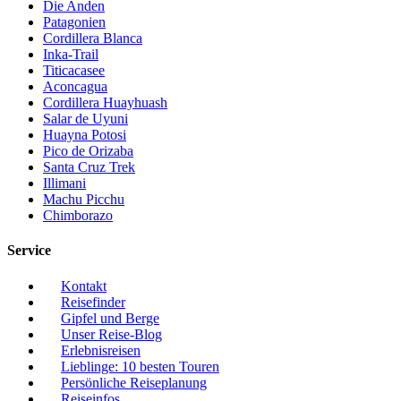
Die Anden
Patagonien
Cordillera Blanca
Inka-Trail
Titicacasee
Aconcagua
Cordillera Huayhuash
Salar de Uyuni
Huayna Potosi
Pico de Orizaba
Santa Cruz Trek
Illimani
Machu Picchu
Chimborazo
Service
Kontakt
Reisefinder
Gipfel und Berge
Unser Reise-Blog
Erlebnisreisen
Lieblinge: 10 besten Touren
Persönliche Reiseplanung
Reiseinfos