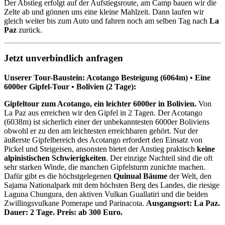
Der Abstieg erfolgt auf der Aufstiegsroute, am Camp bauen wir die
Zelte ab und gönnen uns eine kleine Mahlzeit. Dann laufen wir
gleich weiter bis zum Auto und fahren noch am selben Tag nach
La
Paz
zurück.
Jetzt unverbindlich anfragen
Unserer Tour-Baustein: Acotango Besteigung (6064m) • Eine
6000er Gipfel-Tour • Bolivien (2 Tage):
Gipfeltour zum Acotango, ein leichter 6000er in Bolivien.
Von
La Paz aus erreichen wir den Gipfel in 2 Tagen. Der Acotango
(6038m) ist sicherlich einer der unbekanntesten 6000er Boliviens
obwohl er zu den am leichtesten erreichbaren gehört. Nur der
äußerste Gipfelbereich des Acotango erfordert den Einsatz von
Pickel und Steigeisen, ansonsten bietet der Anstieg praktisch
keine
alpinistischen Schwierigkeiten
. Der einzige Nachteil sind die oft
sehr starken Winde, die manchen Gipfelsturm zunichte machen.
Dafür gibt es die höchstgelegenen
Quinual Bäume
der Welt, den
Sajama Nationalpark mit dem höchsten Berg des Landes, die riesige
Laguna Chungura, den aktiven Vulkan Guallatiri und die beiden
Zwillingsvulkane Pomerape und Parinacota.
Ausgangsort: La Paz.
Dauer: 2 Tage. Preis: ab 300 Euro.