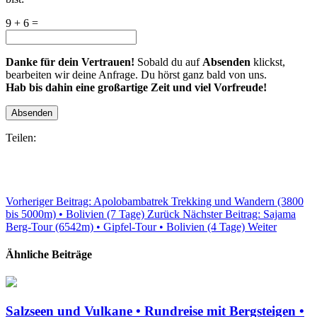
9 + 6 =
Danke für dein Vertrauen!
Sobald du auf
Absenden
klickst,
bearbeiten wir deine Anfrage. Du hörst ganz bald von uns.
Hab bis dahin eine großartige Zeit und viel Vorfreude!
Absenden
Teilen:
Vorheriger Beitrag: Apolobambatrek Trekking und Wandern (3800
bis 5000m) • Bolivien (7 Tage)
Zurück
Nächster Beitrag: Sajama
Berg-Tour (6542m) • Gipfel-Tour • Bolivien (4 Tage)
Weiter
Ähnliche Beiträge
Salzseen und Vulkane • Rundreise mit Bergsteigen •