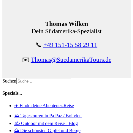
Thomas Wilken
Dein Südamerika-Spezialist
📞
+49 151-15 58 29 11
✉️
Thomas@SuedamerikaTours.de
Suchen
Specials...
✈️ Finde deine Abenteuer-Reise
⛰️ Tagestouren in Pa Paz / Bolivien
✍️ Outdoor mit dem Reise - Blog
🗻 Die schönsten Gipfel und Berge