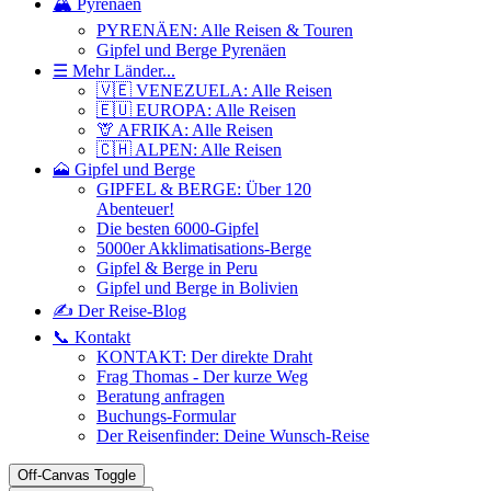
🏔️ Pyrenäen
PYRENÄEN: Alle Reisen & Touren
Gipfel und Berge Pyrenäen
☰ Mehr Länder...
🇻🇪 VENEZUELA: Alle Reisen
🇪🇺 EUROPA: Alle Reisen
🦒 AFRIKA: Alle Reisen
🇨🇭 ALPEN: Alle Reisen
🗻 Gipfel und Berge
GIPFEL & BERGE: Über 120
Abenteuer!
Die besten 6000-Gipfel
5000er Akklimatisations-Berge
Gipfel & Berge in Peru
Gipfel und Berge in Bolivien
✍️ Der Reise-Blog
📞 Kontakt
KONTAKT: Der direkte Draht
Frag Thomas - Der kurze Weg
Beratung anfragen
Buchungs-Formular
Der Reisenfinder: Deine Wunsch-Reise
Off-Canvas Toggle