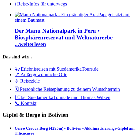
ℹ️ Reise-Infos für unterwegs
Der Manu Nationalpark in Peru •
Biosphärenreservat und Weltnaturerbe
...weiterlesen
Das sind wir...
🤩 Erlebnisreisen mit SuedamerikaTours.de
📍 Außergewöhnliche Orte
✈️ Reiseziele
🗓️ Persönliche Reiseplanung zu deinem Wunschtermin
ℹ️ Über SuedamerikaTours.de und Thomas Wilken
📞 Kontakt
Gipfel & Berge in Bolivien
Cerro Ceroca Berg (4295m) • Bolivien • Akklimatisierungs-Gipfel am
Titicacasee