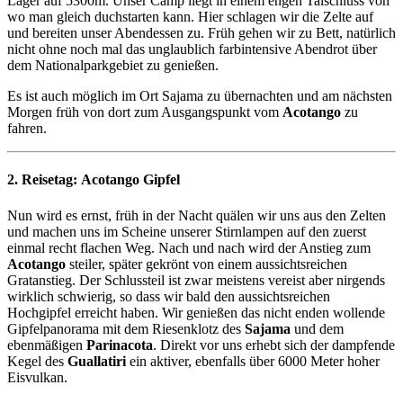
Lager auf 5300m. Unser Camp liegt in einem engen Talschluss von
wo man gleich duchstarten kann. Hier schlagen wir die Zelte auf
und bereiten unser Abendessen zu. Früh gehen wir zu Bett, natürlich
nicht ohne noch mal das unglaublich farbintensive Abendrot über
dem Nationalparkgebiet zu genießen.
Es ist auch möglich im Ort Sajama zu übernachten und am nächsten
Morgen früh von dort zum Ausgangspunkt vom
Acotango
zu
fahren.
2. Reisetag:
Acotango Gipfel
Nun wird es ernst, früh in der Nacht quälen wir uns aus den Zelten
und machen uns im Scheine unserer Stirnlampen auf den zuerst
einmal recht flachen Weg. Nach und nach wird der Anstieg zum
Acotango
steiler, später gekrönt von einem aussichtsreichen
Gratanstieg. Der Schlussteil ist zwar meistens vereist aber nirgends
wirklich schwierig, so dass wir bald den aussichtsreichen
Hochgipfel erreicht haben. Wir genießen das nicht enden wollende
Gipfelpanorama mit dem Riesenklotz des
Sajama
und dem
ebenmäßigen
Parinacota
. Direkt vor uns erhebt sich der dampfende
Kegel des
Guallatiri
ein aktiver, ebenfalls über 6000 Meter hoher
Eisvulkan.