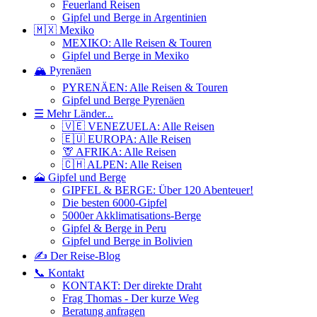
Feuerland Reisen
Gipfel und Berge in Argentinien
🇲🇽 Mexiko
MEXIKO: Alle Reisen & Touren
Gipfel und Berge in Mexiko
🏔️ Pyrenäen
PYRENÄEN: Alle Reisen & Touren
Gipfel und Berge Pyrenäen
☰ Mehr Länder...
🇻🇪 VENEZUELA: Alle Reisen
🇪🇺 EUROPA: Alle Reisen
🦒 AFRIKA: Alle Reisen
🇨🇭 ALPEN: Alle Reisen
🗻 Gipfel und Berge
GIPFEL & BERGE: Über 120 Abenteuer!
Die besten 6000-Gipfel
5000er Akklimatisations-Berge
Gipfel & Berge in Peru
Gipfel und Berge in Bolivien
✍️ Der Reise-Blog
📞 Kontakt
KONTAKT: Der direkte Draht
Frag Thomas - Der kurze Weg
Beratung anfragen