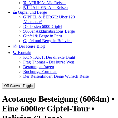
🦒 AFRIKA: Alle Reisen
🇨🇭 ALPEN: Alle Reisen
🗻 Gipfel und Berge
GIPFEL & BERGE: Über 120
Abenteuer!
Die besten 6000-Gipfel
5000er Akklimatisations-Berge
Gipfel & Berge in Peru
Gipfel und Berge in Bolivien
✍️ Der Reise-Blog
📞 Kontakt
KONTAKT: Der direkte Draht
Frag Thomas - Der kurze Weg
Beratung anfragen
Buchungs-Formular
Der Reisenfinder: Deine Wunsch-Reise
Off-Canvas Toggle
Acotango Besteigung (6064m) •
Eine 6000er Gipfel-Tour •