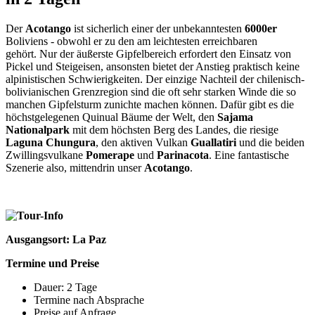
Der
Acotango
ist sicherlich einer der unbekanntesten
6000er
Boliviens - obwohl er zu den am leichtesten erreichbaren
gehört. Nur der äußerste Gipfelbereich erfordert den Einsatz von
Pickel und Steigeisen, ansonsten bietet der Anstieg praktisch keine
alpinistischen Schwierigkeiten. Der einzige Nachteil der chilenisch-
bolivianischen Grenzregion sind die oft sehr starken Winde die so
manchen Gipfelsturm zunichte machen können. Dafür gibt es die
höchstgelegenen Quinual Bäume der Welt, den
Sajama
Nationalpark
mit dem höchsten Berg des Landes, die riesige
Laguna Chungura
, den aktiven Vulkan
Guallatiri
und die beiden
Zwillingsvulkane
Pomerape
und
Parinacota
. Eine fantastische
Szenerie also, mittendrin unser
Acotango
.
Ausgangsort: La Paz
Termine und Preise
Dauer: 2 Tage
Termine nach Absprache
Preise auf Anfrage