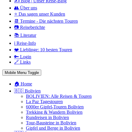
✍️ Blog | Unser Reise-Blog
👥 Über uns
⭐ Das sagen unser Kunden
📆 Termine - Die nächsten Touren
📷 Reiseberichte
📚 Literatur
ℹ️ Reise-Info
❤️ Lieblinge: 10 besten Touren
🔑 Login
🔗 Links
Mobile Menu Toggle
🏠 Home
🇧🇴 Bolivien
BOLIVIEN: Alle Reisen & Touren
La Paz Tagestouren
6000er Gipfel-Touren Bolivien
Trekking & Wandern Bolivien
Rundreisen in Bolivien
Tour-Bausteine in Bolivien
Gipfel und Berge in Bolivien