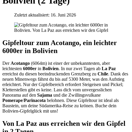
Bolivien (2 Tage)
Zuletzt aktualisiert: 16. Juni 2026
Gipfeltour zum Acotango, ein leichter
6000er in Bolivien
Der
Acotango
(6064m) ist einer der unbekanntesten, aber
leichtesten
6000er
in
Bolivien
. In nur zwei Tagen ab
La Paz
erreichst du diesen beeindruckenden Grenzberg zu
Chile
. Dank des
neuen Minenwegs fährst du bis auf 5300 Meter, was den Aufstieg
erleichtert. Nur der Gipfelbereich erfordert Steigeisen und Pickel;
Kletterstellen gibt es keine. Lass dich vom unvergesslichen
Panorama auf den
Sajama
und die Zwillingsvulkane
Pomerape
/
Parinacota
belohnen. Diese Gipfeltour ist ideal als
Baustein, um deine Südamerika-Reise zu krönen. Buche dein
Bolivien-Gipfelglück mit uns!
Von La Paz aus erreichen wir den Gipfel
in 2 Tagen