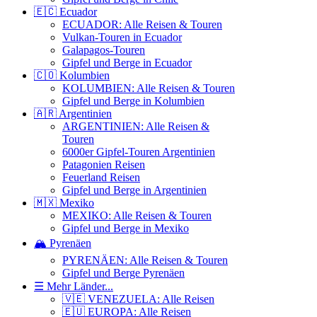
🇪🇨 Ecuador
ECUADOR: Alle Reisen & Touren
Vulkan-Touren in Ecuador
Galapagos-Touren
Gipfel und Berge in Ecuador
🇨🇴 Kolumbien
KOLUMBIEN: Alle Reisen & Touren
Gipfel und Berge in Kolumbien
🇦🇷 Argentinien
ARGENTINIEN: Alle Reisen &
Touren
6000er Gipfel-Touren Argentinien
Patagonien Reisen
Feuerland Reisen
Gipfel und Berge in Argentinien
🇲🇽 Mexiko
MEXIKO: Alle Reisen & Touren
Gipfel und Berge in Mexiko
🏔️ Pyrenäen
PYRENÄEN: Alle Reisen & Touren
Gipfel und Berge Pyrenäen
☰ Mehr Länder...
🇻🇪 VENEZUELA: Alle Reisen
🇪🇺 EUROPA: Alle Reisen