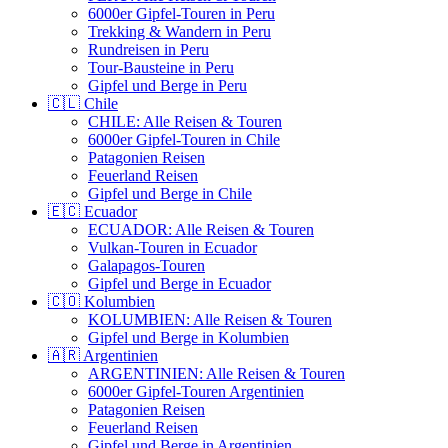
6000er Gipfel-Touren in Peru
Trekking & Wandern in Peru
Rundreisen in Peru
Tour-Bausteine in Peru
Gipfel und Berge in Peru
🇨🇱 Chile
CHILE: Alle Reisen & Touren
6000er Gipfel-Touren in Chile
Patagonien Reisen
Feuerland Reisen
Gipfel und Berge in Chile
🇪🇨 Ecuador
ECUADOR: Alle Reisen & Touren
Vulkan-Touren in Ecuador
Galapagos-Touren
Gipfel und Berge in Ecuador
🇨🇴 Kolumbien
KOLUMBIEN: Alle Reisen & Touren
Gipfel und Berge in Kolumbien
🇦🇷 Argentinien
ARGENTINIEN: Alle Reisen & Touren
6000er Gipfel-Touren Argentinien
Patagonien Reisen
Feuerland Reisen
Gipfel und Berge in Argentinien