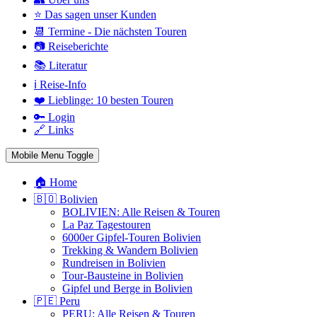
⭐ Das sagen unser Kunden
📆 Termine - Die nächsten Touren
📷 Reiseberichte
📚 Literatur
ℹ️ Reise-Info
❤️ Lieblinge: 10 besten Touren
🔑 Login
🔗 Links
Mobile Menu Toggle
🏠 Home
🇧🇴 Bolivien
BOLIVIEN: Alle Reisen & Touren
La Paz Tagestouren
6000er Gipfel-Touren Bolivien
Trekking & Wandern Bolivien
Rundreisen in Bolivien
Tour-Bausteine in Bolivien
Gipfel und Berge in Bolivien
🇵🇪 Peru
PERU: Alle Reisen & Touren