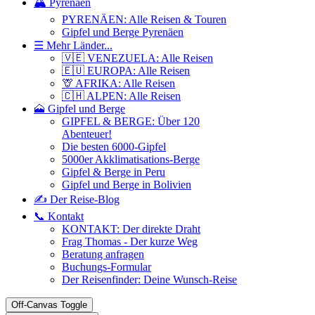
🏔️ Pyrenäen
PYRENÄEN: Alle Reisen & Touren
Gipfel und Berge Pyrenäen
☰ Mehr Länder...
🇻🇪 VENEZUELA: Alle Reisen
🇪🇺 EUROPA: Alle Reisen
🦒 AFRIKA: Alle Reisen
🇨🇭 ALPEN: Alle Reisen
🗻 Gipfel und Berge
GIPFEL & BERGE: Über 120
Abenteuer!
Die besten 6000-Gipfel
5000er Akklimatisations-Berge
Gipfel & Berge in Peru
Gipfel und Berge in Bolivien
✍️ Der Reise-Blog
📞 Kontakt
KONTAKT: Der direkte Draht
Frag Thomas - Der kurze Weg
Beratung anfragen
Buchungs-Formular
Der Reisenfinder: Deine Wunsch-Reise
Off-Canvas Toggle