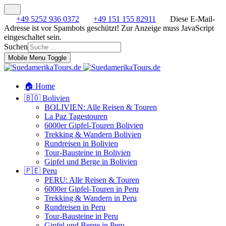
+49 5252 936 0372
+49 151 155 82911
Diese E-Mail-
Adresse ist vor Spambots geschützt! Zur Anzeige muss JavaScript
eingeschaltet sein.
Suchen
Mobile Menu Toggle
🏠 Home
🇧🇴 Bolivien
BOLIVIEN: Alle Reisen & Touren
La Paz Tagestouren
6000er Gipfel-Touren Bolivien
Trekking & Wandern Bolivien
Rundreisen in Bolivien
Tour-Bausteine in Bolivien
Gipfel und Berge in Bolivien
🇵🇪 Peru
PERU: Alle Reisen & Touren
6000er Gipfel-Touren in Peru
Trekking & Wandern in Peru
Rundreisen in Peru
Tour-Bausteine in Peru
Gipfel und Berge in Peru