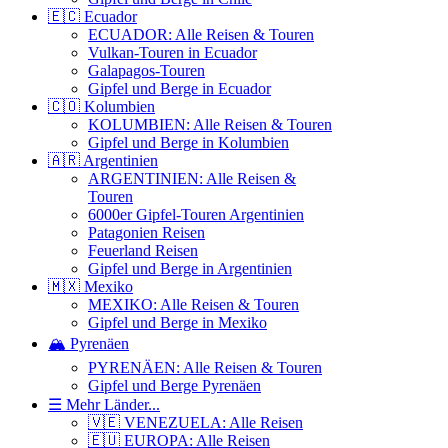
🇪🇨 Ecuador
ECUADOR: Alle Reisen & Touren
Vulkan-Touren in Ecuador
Galapagos-Touren
Gipfel und Berge in Ecuador
🇨🇴 Kolumbien
KOLUMBIEN: Alle Reisen & Touren
Gipfel und Berge in Kolumbien
🇦🇷 Argentinien
ARGENTINIEN: Alle Reisen &
Touren
6000er Gipfel-Touren Argentinien
Patagonien Reisen
Feuerland Reisen
Gipfel und Berge in Argentinien
🇲🇽 Mexiko
MEXIKO: Alle Reisen & Touren
Gipfel und Berge in Mexiko
🏔️ Pyrenäen
PYRENÄEN: Alle Reisen & Touren
Gipfel und Berge Pyrenäen
☰ Mehr Länder...
🇻🇪 VENEZUELA: Alle Reisen
🇪🇺 EUROPA: Alle Reisen