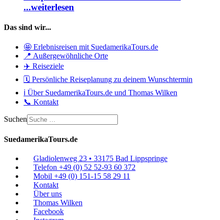
...weiterlesen
Das sind wir...
🤩 Erlebnisreisen mit SuedamerikaTours.de
📍 Außergewöhnliche Orte
✈️ Reiseziele
🗓️ Persönliche Reiseplanung zu deinem Wunschtermin
ℹ️ Über SuedamerikaTours.de und Thomas Wilken
📞 Kontakt
Suchen
SuedamerikaTours.de
Gladiolenweg 23 • 33175 Bad Lippspringe
Telefon +49 (0) 52 52-93 60 372
Mobil +49 (0) 151-15 58 29 11
Kontakt
Über uns
Thomas Wilken
Facebook