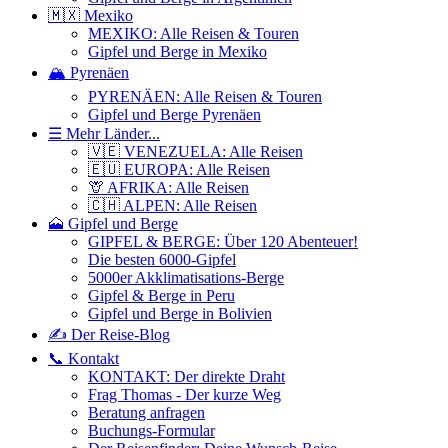
🇲🇽 Mexiko
MEXIKO: Alle Reisen & Touren
Gipfel und Berge in Mexiko
🏔️ Pyrenäen
PYRENÄEN: Alle Reisen & Touren
Gipfel und Berge Pyrenäen
☰ Mehr Länder...
🇻🇪 VENEZUELA: Alle Reisen
🇪🇺 EUROPA: Alle Reisen
🦒 AFRIKA: Alle Reisen
🇨🇭 ALPEN: Alle Reisen
🗻 Gipfel und Berge
GIPFEL & BERGE: Über 120 Abenteuer!
Die besten 6000-Gipfel
5000er Akklimatisations-Berge
Gipfel & Berge in Peru
Gipfel und Berge in Bolivien
✍️ Der Reise-Blog
📞 Kontakt
KONTAKT: Der direkte Draht
Frag Thomas - Der kurze Weg
Beratung anfragen
Buchungs-Formular