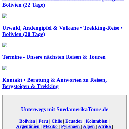
Bolivien (22 Tage)
Urwald, Andengipfel & Vulkane • Trekking-Reise •
Bolivien (20 Tage)
Termine - Unsere nächsten Reisen & Touren
Kontakt • Beratung & Antworten zu Reisen,
Bergsteigen & Trekking
Unterwegs mit SuedamerikaTours.de
Bolivien
|
Peru
|
Chile
|
Ecuador
|
Kolumbien
|
Argentinien
|
Mexiko
|
Pyrenäen
|
Alpen
|
Afrika
|