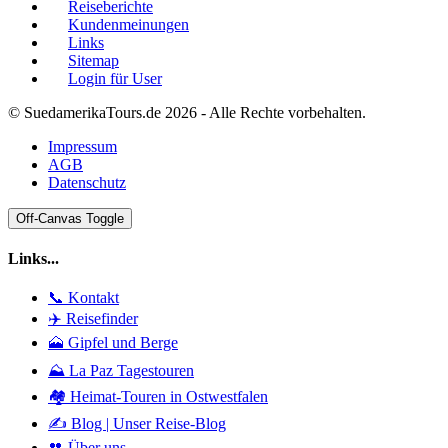
Reiseberichte
Kundenmeinungen
Links
Sitemap
Login für User
© SuedamerikaTours.de 2026 - Alle Rechte vorbehalten.
Impressum
AGB
Datenschutz
Off-Canvas Toggle
Links...
📞 Kontakt
✈️ Reisefinder
🗻 Gipfel und Berge
⛰️ La Paz Tagestouren
🏘️ Heimat-Touren in Ostwestfalen
✍️ Blog | Unser Reise-Blog
👥 Über uns