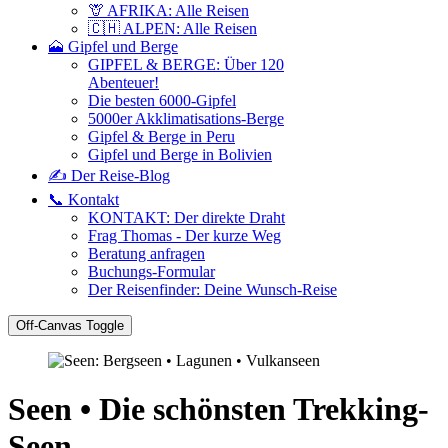
🦒 AFRIKA: Alle Reisen
🇨🇭 ALPEN: Alle Reisen
🗻 Gipfel und Berge
GIPFEL & BERGE: Über 120
Abenteuer!
Die besten 6000-Gipfel
5000er Akklimatisations-Berge
Gipfel & Berge in Peru
Gipfel und Berge in Bolivien
✍️ Der Reise-Blog
📞 Kontakt
KONTAKT: Der direkte Draht
Frag Thomas - Der kurze Weg
Beratung anfragen
Buchungs-Formular
Der Reisenfinder: Deine Wunsch-Reise
Off-Canvas Toggle
Seen • Die schönsten Trekking-
Seen