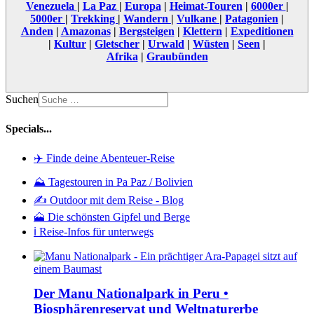
Venezuela
|
La Paz
|
Europa
|
Heimat-Touren
|
6000er
|
5000er
|
Trekking
|
Wandern
|
Vulkane
|
Patagonien
|
Anden
|
Amazonas
|
Bergsteigen
|
Klettern
|
Expeditionen
|
Kultur
|
Gletscher
|
Urwald
|
Wüsten
|
Seen
|
Afrika
|
Graubünden
Suchen
Specials...
✈️ Finde deine Abenteuer-Reise
⛰️ Tagestouren in Pa Paz / Bolivien
✍️ Outdoor mit dem Reise - Blog
🗻 Die schönsten Gipfel und Berge
ℹ️ Reise-Infos für unterwegs
Der Manu Nationalpark in Peru •
Biosphärenreservat und Weltnaturerbe