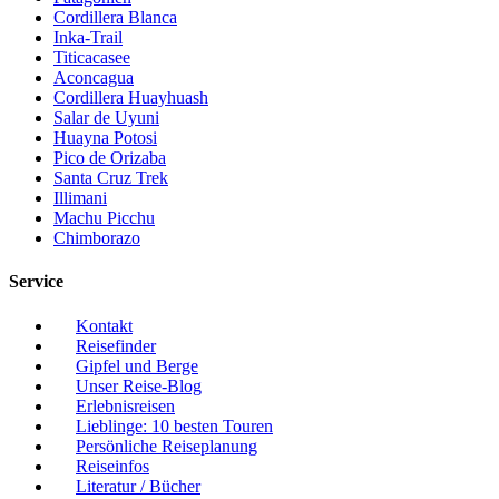
Cordillera Blanca
Inka-Trail
Titicacasee
Aconcagua
Cordillera Huayhuash
Salar de Uyuni
Huayna Potosi
Pico de Orizaba
Santa Cruz Trek
Illimani
Machu Picchu
Chimborazo
Service
Kontakt
Reisefinder
Gipfel und Berge
Unser Reise-Blog
Erlebnisreisen
Lieblinge: 10 besten Touren
Persönliche Reiseplanung
Reiseinfos
Literatur / Bücher