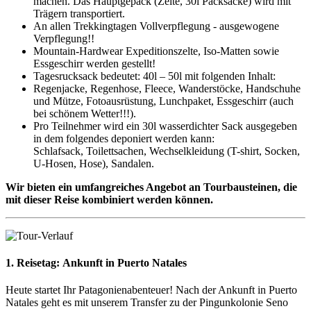
machen. Das Hauptgepäck (Zelte, 30l Packsäcke) wird mit
Trägern transportiert.
An allen Trekkingtagen Vollverpflegung - ausgewogene
Verpflegung!!
Mountain-Hardwear Expeditionszelte, Iso-Matten sowie
Essgeschirr werden gestellt!
Tagesrucksack bedeutet: 40l – 50l mit folgenden Inhalt:
Regenjacke, Regenhose, Fleece, Wanderstöcke, Handschuhe
und Mütze, Fotoausrüstung, Lunchpaket, Essgeschirr (auch
bei schönem Wetter!!!).
Pro Teilnehmer wird ein 30l wasserdichter Sack ausgegeben
in dem folgendes deponiert werden kann:
Schlafsack, Toilettsachen, Wechselkleidung (T-shirt, Socken,
U-Hosen, Hose), Sandalen.
Wir bieten ein umfangreiches Angebot an Tourbausteinen, die
mit dieser Reise kombiniert werden können.
1. Reisetag:
Ankunft in Puerto Natales
Heute startet Ihr Patagonienabenteuer! Nach der Ankunft in Puerto
Natales geht es mit unserem Transfer zu der Pingunkolonie Seno