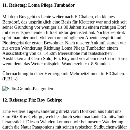
11. Reisetag:
Loma Pliege Tumbador
Mit dem Bus geht es heute weiter nach ElChalten, ein kleines
Bergdorf, das ursprünglich eine Basis für Kletterer war und sich seit
seiner Gründung vor weniger als 30 Jahren zu einem richtigen Dorf
mit der entsprechenden Infrastruktur gemustert hat. Nichtsdestotrotz
spürt man hier noch viel vom ursprünglichen Abenteuerspirit und
Pioniergeist der ersten Bewohner. Nach unserer Ankunft starten wir
zur ersten Wanderung Richtung Loma Pliege Tumbador, einem
Aussichtsberg von ca. 1450m Meereshöhe mit fantastischen
Ausblicken auf Cerro Solo, Fitz Roy und vor allem den Cerro Torre,
wenn denn das Wetter mitspielt. Wanderzeit: ca. 8 Stunden.
Übernachtung in einer Herberge mit Mehrbettzimmer in ElChalten.
(F,BL,-)
12. Reisetag:
Fitz Roy Gebirge
Eine weitere Tageswanderung direkt vom Dorfkern aus führt uns
zum Fitz Roy Gebirge, welches durch seine markante Granitwände
heraussticht. Diesen Wänden kommen wir bei unserer Wanderung
durch die Natur Patagoniens mit seinen typischen Südbuchenwälder