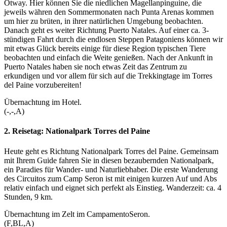
Otway. Hier können Sie die niedlichen Magellanpinguine, die
jeweils währen den Sommermonaten nach Punta Arenas kommen
um hier zu brüten, in ihrer natürlichen Umgebung beobachten.
Danach geht es weiter Richtung Puerto Natales. Auf einer ca. 3-
stündigen Fahrt durch die endlosen Steppen Patagoniens können wir
mit etwas Glück bereits einige für diese Region typischen Tiere
beobachten und einfach die Weite genießen. Nach der Ankunft in
Puerto Natales haben sie noch etwas Zeit das Zentrum zu
erkundigen und vor allem für sich auf die Trekkingtage im Torres
del Paine vorzubereiten!
Übernachtung im Hotel.
(-,-,A)
2. Reisetag:
Nationalpark Torres del Paine
Heute geht es Richtung Nationalpark Torres del Paine. Gemeinsam
mit Ihrem Guide fahren Sie in diesen bezaubernden Nationalpark,
ein Paradies für Wander- und Naturliebhaber. Die erste Wanderung
des Circuitos zum Camp Seron ist mit einigen kurzen Auf und Abs
relativ einfach und eignet sich perfekt als Einstieg. Wanderzeit: ca. 4
Stunden, 9 km.
Übernachtung im Zelt im CampamentoSeron.
(F,BL,A)