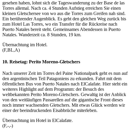
gesehen haben, lohnt sich die Tageswanderung zu der Base de las
Torres allemal. Nach ca. 4 Stunden Aufstieg erreichen Sie einen
kleinen Gletschersee von wo aus die Torres zum Greifen nah sind.
Ein berührender Augenblick. Es geht den gleichen Weg zurück bis
zum Hotel Las Torres, wo ein Transfer für die Rückreise nach
Puerto Natales bereit steht. Gemeinsames Abendessen in Puerto
Natales. Wanderzeit ca. 8 Stunden, 19 km.
Übernachtung im Hotel.
(F,BL,A)
10. Reisetag:
Perito Moreno-Gletschers
Nach unserer Zeit im Torres del Paine Nationalpark geht es nun auf
den argentinischen Teil Patagoniens zu erkunden. Fahrt mit dem
öffentlichen Bus von Puerto Natales nach ElCalafate. Hier steht ein
weiteres Highlight auf dem Programm: der Besuch des
weltbekannten Perito Moreno-Gletschers. Gewaltig ist der Anblick
von den weitläufigen Passarellen auf die gigantische Front dieses
noch immer wachsenden Gletschers. Mit etwas Glück werden wir
einer der beeindruckenden Eisabbrüche miterleben.
Übernachtung im Hotel in ElCalafate.
(F,-,-)