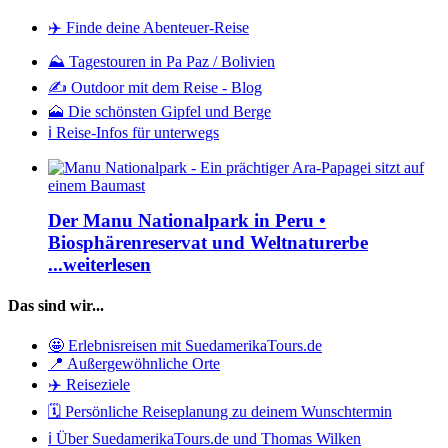
✈️ Finde deine Abenteuer-Reise
⛰️ Tagestouren in Pa Paz / Bolivien
✍️ Outdoor mit dem Reise - Blog
🗻 Die schönsten Gipfel und Berge
ℹ️ Reise-Infos für unterwegs
Der Manu Nationalpark in Peru •
Biosphärenreservat und Weltnaturerbe
...weiterlesen
Das sind wir...
🤩 Erlebnisreisen mit SuedamerikaTours.de
📍 Außergewöhnliche Orte
✈️ Reiseziele
🗓️ Persönliche Reiseplanung zu deinem Wunschtermin
ℹ️ Über SuedamerikaTours.de und Thomas Wilken