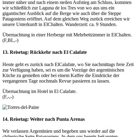
immer näher und nach einem steilen Aufstieg am Schluss, kommen
wir schließlich zur Laguna de los Tres von wo aus uns ein
gigantischer Ausblick auf die Berge wie auch über die Steppe
Patagoniens eröffnet. Auf dem gleichen Weg zurück erreichen wir
unsere Unterkunft in ElChalten. Wanderzeit: ca. 9 Stunden.
Übernachtung in einer Herberge mit Mehrbettzimmer in ElChalten.
(F,BL,-)
13. Reisetag:
Rückkehr nach El Calafate
Heute geht es zurück nach ElCalafate, wo Sie nachmittags freie Zeit
zur Verfügung haben, sei es um die Vorzüge der argentinischen
Küche zu genießen oder bei einem Kaffee die Eindrücke der
vergangenen Tage nochmals Revue passieren zu lassen.
Übernachtung im Hotel in El Calafate.
(F,-,-)
14. Reisetag:
Weiter nach Punta Arenas
Wir verlassen Argentinien und begeben uns wieder auf die
chilenische Seite Patagoniens. In dem uns bereits bekannten