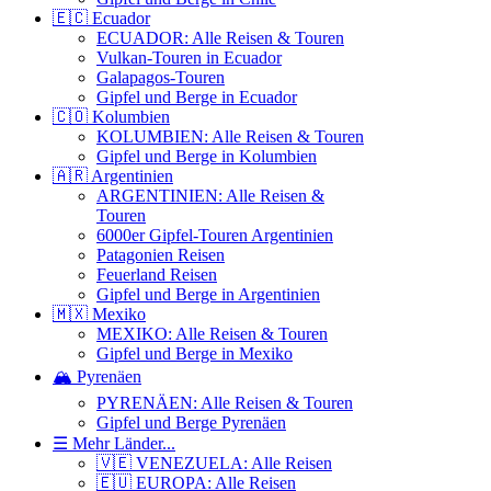
🇪🇨 Ecuador
ECUADOR: Alle Reisen & Touren
Vulkan-Touren in Ecuador
Galapagos-Touren
Gipfel und Berge in Ecuador
🇨🇴 Kolumbien
KOLUMBIEN: Alle Reisen & Touren
Gipfel und Berge in Kolumbien
🇦🇷 Argentinien
ARGENTINIEN: Alle Reisen &
Touren
6000er Gipfel-Touren Argentinien
Patagonien Reisen
Feuerland Reisen
Gipfel und Berge in Argentinien
🇲🇽 Mexiko
MEXIKO: Alle Reisen & Touren
Gipfel und Berge in Mexiko
🏔️ Pyrenäen
PYRENÄEN: Alle Reisen & Touren
Gipfel und Berge Pyrenäen
☰ Mehr Länder...
🇻🇪 VENEZUELA: Alle Reisen
🇪🇺 EUROPA: Alle Reisen