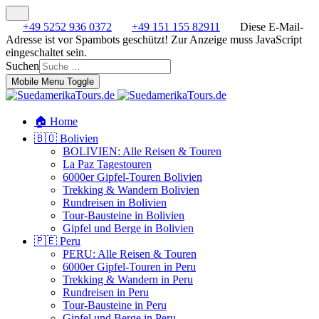
+49 5252 936 0372
+49 151 155 82911
Diese E-Mail-
Adresse ist vor Spambots geschützt! Zur Anzeige muss JavaScript
eingeschaltet sein.
Suchen
Mobile Menu Toggle
🏠 Home
🇧🇴 Bolivien
BOLIVIEN: Alle Reisen & Touren
La Paz Tagestouren
6000er Gipfel-Touren Bolivien
Trekking & Wandern Bolivien
Rundreisen in Bolivien
Tour-Bausteine in Bolivien
Gipfel und Berge in Bolivien
🇵🇪 Peru
PERU: Alle Reisen & Touren
6000er Gipfel-Touren in Peru
Trekking & Wandern in Peru
Rundreisen in Peru
Tour-Bausteine in Peru
Gipfel und Berge in Peru