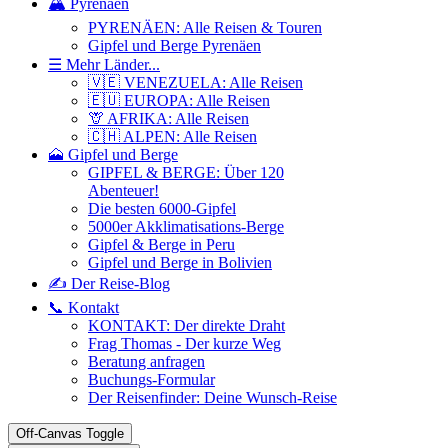
🏔️ Pyrenäen
PYRENÄEN: Alle Reisen & Touren
Gipfel und Berge Pyrenäen
☰ Mehr Länder...
🇻🇪 VENEZUELA: Alle Reisen
🇪🇺 EUROPA: Alle Reisen
🦒 AFRIKA: Alle Reisen
🇨🇭 ALPEN: Alle Reisen
🗻 Gipfel und Berge
GIPFEL & BERGE: Über 120
Abenteuer!
Die besten 6000-Gipfel
5000er Akklimatisations-Berge
Gipfel & Berge in Peru
Gipfel und Berge in Bolivien
✍️ Der Reise-Blog
📞 Kontakt
KONTAKT: Der direkte Draht
Frag Thomas - Der kurze Weg
Beratung anfragen
Buchungs-Formular
Der Reisenfinder: Deine Wunsch-Reise
Off-Canvas Toggle