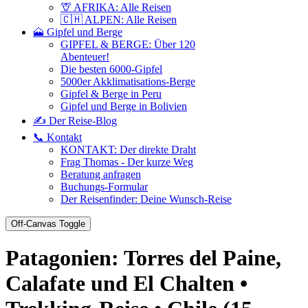
🦒 AFRIKA: Alle Reisen
🇨🇭 ALPEN: Alle Reisen
🗻 Gipfel und Berge
GIPFEL & BERGE: Über 120
Abenteuer!
Die besten 6000-Gipfel
5000er Akklimatisations-Berge
Gipfel & Berge in Peru
Gipfel und Berge in Bolivien
✍️ Der Reise-Blog
📞 Kontakt
KONTAKT: Der direkte Draht
Frag Thomas - Der kurze Weg
Beratung anfragen
Buchungs-Formular
Der Reisenfinder: Deine Wunsch-Reise
Off-Canvas Toggle
Patagonien: Torres del Paine,
Calafate und El Chalten •