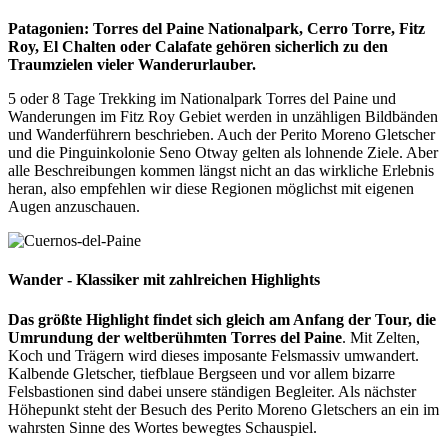
Patagonien: Torres del Paine Nationalpark, Cerro Torre, Fitz
Roy, El Chalten oder Calafate gehören sicherlich zu den
Traumzielen vieler Wanderurlauber.
5 oder 8 Tage Trekking im Nationalpark Torres del Paine und
Wanderungen im Fitz Roy Gebiet werden in unzähligen Bildbänden
und Wanderführern beschrieben. Auch der Perito Moreno Gletscher
und die Pinguinkolonie Seno Otway gelten als lohnende Ziele. Aber
alle Beschreibungen kommen längst nicht an das wirkliche Erlebnis
heran, also empfehlen wir diese Regionen möglichst mit eigenen
Augen anzuschauen.
Wander - Klassiker mit zahlreichen Highlights
Das größte Highlight findet sich gleich am Anfang der Tour, die
Umrundung der weltberühmten Torres del Paine
. Mit Zelten,
Koch und Trägern wird dieses imposante Felsmassiv umwandert.
Kalbende Gletscher, tiefblaue Bergseen und vor allem bizarre
Felsbastionen sind dabei unsere ständigen Begleiter. Als nächster
Höhepunkt steht der Besuch des Perito Moreno Gletschers an ein im
wahrsten Sinne des Wortes bewegtes Schauspiel.