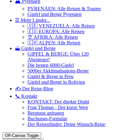
🏔️ Pyrenäen
PYRENÄEN: Alle Reisen & Touren
Gipfel und Berge Pyrenäen
☰ Mehr Länder...
🇻🇪 VENEZUELA: Alle Reisen
🇪🇺 EUROPA: Alle Reisen
🦒 AFRIKA: Alle Reisen
🇨🇭 ALPEN: Alle Reisen
🗻 Gipfel und Berge
GIPFEL & BERGE: Über 120
Abenteuer!
Die besten 6000-Gipfel
5000er Akklimatisations-Berge
Gipfel & Berge in Peru
Gipfel und Berge in Bolivien
✍️ Der Reise-Blog
📞 Kontakt
KONTAKT: Der direkte Draht
Frag Thomas - Der kurze Weg
Beratung anfragen
Buchungs-Formular
Der Reisenfinder: Deine Wunsch-Reise
Off-Canvas Toggle