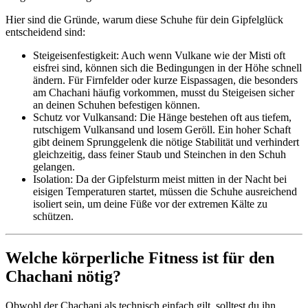
Hier sind die Gründe, warum diese Schuhe für dein Gipfelglück
entscheidend sind:
Steigeisenfestigkeit: Auch wenn Vulkane wie der Misti oft
eisfrei sind, können sich die Bedingungen in der Höhe schnell
ändern. Für Firnfelder oder kurze Eispassagen, die besonders
am Chachani häufig vorkommen, musst du Steigeisen sicher
an deinen Schuhen befestigen können.
Schutz vor Vulkansand: Die Hänge bestehen oft aus tiefem,
rutschigem Vulkansand und losem Geröll. Ein hoher Schaft
gibt deinem Sprunggelenk die nötige Stabilität und verhindert
gleichzeitig, dass feiner Staub und Steinchen in den Schuh
gelangen.
Isolation: Da der Gipfelsturm meist mitten in der Nacht bei
eisigen Temperaturen startet, müssen die Schuhe ausreichend
isoliert sein, um deine Füße vor der extremen Kälte zu
schützen.
Welche körperliche Fitness ist für den
Chachani nötig?
Obwohl der Chachani als technisch einfach gilt, solltest du ihn