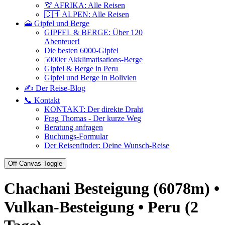
🦒 AFRIKA: Alle Reisen
🇨🇭 ALPEN: Alle Reisen
🗻 Gipfel und Berge
GIPFEL & BERGE: Über 120
Abenteuer!
Die besten 6000-Gipfel
5000er Akklimatisations-Berge
Gipfel & Berge in Peru
Gipfel und Berge in Bolivien
✍️ Der Reise-Blog
📞 Kontakt
KONTAKT: Der direkte Draht
Frag Thomas - Der kurze Weg
Beratung anfragen
Buchungs-Formular
Der Reisenfinder: Deine Wunsch-Reise
Off-Canvas Toggle
Chachani Besteigung (6078m) •
Vulkan-Besteigung • Peru (2