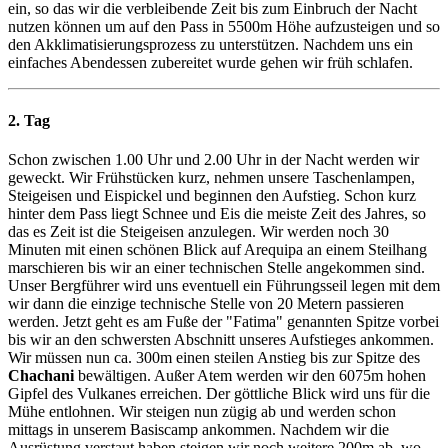
ein, so das wir die verbleibende Zeit bis zum Einbruch der Nacht
nutzen können um auf den Pass in 5500m Höhe aufzusteigen und so
den Akklimatisierungsprozess zu unterstützen. Nachdem uns ein
einfaches Abendessen zubereitet wurde gehen wir früh schlafen.
2. Tag
Schon zwischen 1.00 Uhr und 2.00 Uhr in der Nacht werden wir
geweckt. Wir Frühstücken kurz, nehmen unsere Taschenlampen,
Steigeisen und Eispickel und beginnen den Aufstieg. Schon kurz
hinter dem Pass liegt Schnee und Eis die meiste Zeit des Jahres, so
das es Zeit ist die Steigeisen anzulegen. Wir werden noch 30
Minuten mit einen schönen Blick auf Arequipa an einem Steilhang
marschieren bis wir an einer technischen Stelle angekommen sind.
Unser Bergführer wird uns eventuell ein Führungsseil legen mit dem
wir dann die einzige technische Stelle von 20 Metern passieren
werden. Jetzt geht es am Fuße der "Fatima" genannten Spitze vorbei
bis wir an den schwersten Abschnitt unseres Aufstieges ankommen.
Wir müssen nun ca. 300m einen steilen Anstieg bis zur Spitze des
Chachani
bewältigen. Außer Atem werden wir den 6075m hohen
Gipfel des Vulkanes erreichen. Der göttliche Blick wird uns für die
Mühe entlohnen. Wir steigen nun zügig ab und werden schon
mittags in unserem Basiscamp ankommen. Nachdem wir die
Ausrüstung verstaut haben steigen wir noch weitere 200m ab, wo