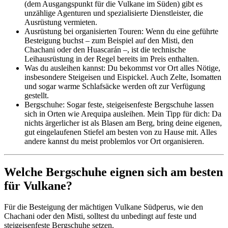
(dem Ausgangspunkt für die Vulkane im Süden) gibt es
unzählige Agenturen und spezialisierte Dienstleister, die
Ausrüstung vermieten.
Ausrüstung bei organisierten Touren: Wenn du eine geführte
Besteigung buchst – zum Beispiel auf den Misti, den
Chachani oder den Huascarán –, ist die technische
Leihausrüstung in der Regel bereits im Preis enthalten.
Was du ausleihen kannst: Du bekommst vor Ort alles Nötige,
insbesondere Steigeisen und Eispickel. Auch Zelte, Isomatten
und sogar warme Schlafsäcke werden oft zur Verfügung
gestellt.
Bergschuhe: Sogar feste, steigeisenfeste Bergschuhe lassen
sich in Orten wie Arequipa ausleihen. Mein Tipp für dich: Da
nichts ärgerlicher ist als Blasen am Berg, bring deine eigenen,
gut eingelaufenen Stiefel am besten von zu Hause mit. Alles
andere kannst du meist problemlos vor Ort organisieren.
Welche Bergschuhe eignen sich am besten
für Vulkane?
Für die Besteigung der mächtigen Vulkane Südperus, wie den
Chachani oder den Misti, solltest du unbedingt auf feste und
steigeisenfeste Bergschuhe setzen.