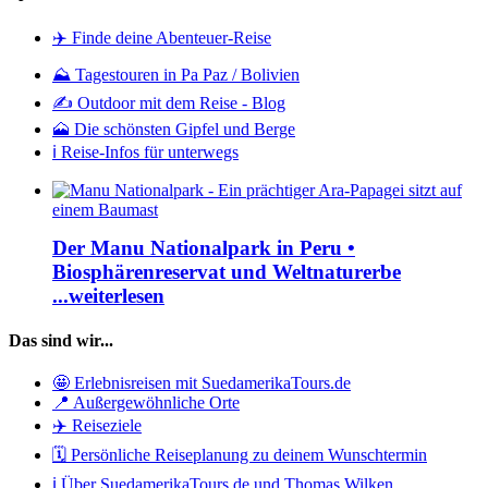
✈️ Finde deine Abenteuer-Reise
⛰️ Tagestouren in Pa Paz / Bolivien
✍️ Outdoor mit dem Reise - Blog
🗻 Die schönsten Gipfel und Berge
ℹ️ Reise-Infos für unterwegs
Der Manu Nationalpark in Peru •
Biosphärenreservat und Weltnaturerbe
...weiterlesen
Das sind wir...
🤩 Erlebnisreisen mit SuedamerikaTours.de
📍 Außergewöhnliche Orte
✈️ Reiseziele
🗓️ Persönliche Reiseplanung zu deinem Wunschtermin
ℹ️ Über SuedamerikaTours.de und Thomas Wilken