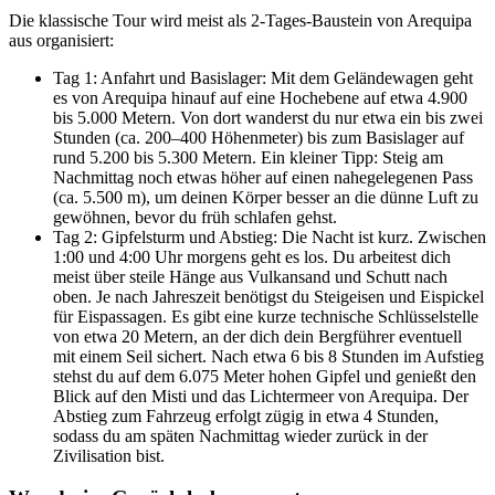
Die klassische Tour wird meist als 2-Tages-Baustein von Arequipa
aus organisiert:
Tag 1: Anfahrt und Basislager: Mit dem Geländewagen geht
es von Arequipa hinauf auf eine Hochebene auf etwa 4.900
bis 5.000 Metern. Von dort wanderst du nur etwa ein bis zwei
Stunden (ca. 200–400 Höhenmeter) bis zum Basislager auf
rund 5.200 bis 5.300 Metern. Ein kleiner Tipp: Steig am
Nachmittag noch etwas höher auf einen nahegelegenen Pass
(ca. 5.500 m), um deinen Körper besser an die dünne Luft zu
gewöhnen, bevor du früh schlafen gehst.
Tag 2: Gipfelsturm und Abstieg: Die Nacht ist kurz. Zwischen
1:00 und 4:00 Uhr morgens geht es los. Du arbeitest dich
meist über steile Hänge aus Vulkansand und Schutt nach
oben. Je nach Jahreszeit benötigst du Steigeisen und Eispickel
für Eispassagen. Es gibt eine kurze technische Schlüsselstelle
von etwa 20 Metern, an der dich dein Bergführer eventuell
mit einem Seil sichert. Nach etwa 6 bis 8 Stunden im Aufstieg
stehst du auf dem 6.075 Meter hohen Gipfel und genießt den
Blick auf den Misti und das Lichtermeer von Arequipa. Der
Abstieg zum Fahrzeug erfolgt zügig in etwa 4 Stunden,
sodass du am späten Nachmittag wieder zurück in der
Zivilisation bist.