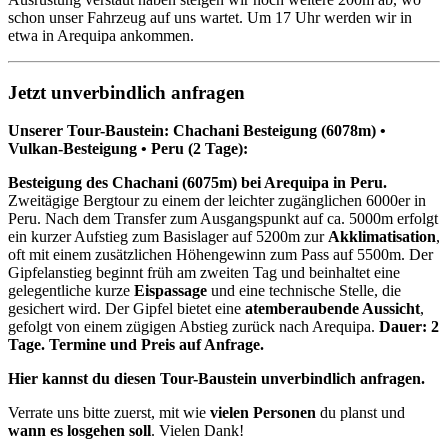
schon unser Fahrzeug auf uns wartet. Um 17 Uhr werden wir in
etwa in Arequipa ankommen.
Jetzt unverbindlich anfragen
Unserer Tour-Baustein: Chachani Besteigung (6078m) •
Vulkan-Besteigung • Peru (2 Tage):
Besteigung des Chachani (6075m) bei Arequipa in Peru.
Zweitägige Bergtour zu einem der leichter zugänglichen 6000er in
Peru. Nach dem Transfer zum Ausgangspunkt auf ca. 5000m erfolgt
ein kurzer Aufstieg zum Basislager auf 5200m zur
Akklimatisation
,
oft mit einem zusätzlichen Höhengewinn zum Pass auf 5500m. Der
Gipfelanstieg beginnt früh am zweiten Tag und beinhaltet eine
gelegentliche kurze
Eispassage
und eine technische Stelle, die
gesichert wird. Der Gipfel bietet eine
atemberaubende Aussicht
,
gefolgt von einem zügigen Abstieg zurück nach Arequipa.
Dauer: 2
Tage. Termine und Preis auf Anfrage.
Hier kannst du diesen Tour-Baustein unverbindlich anfragen.
Verrate uns bitte zuerst, mit wie
vielen Personen
du planst und
wann es losgehen soll
. Vielen Dank!