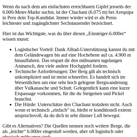
Wenn du nach dem am einfachsten erreichbaren Gipfel jenseits der
6.000-Meter-Marke suchst, ist der Chachani (6.075 m) bei Arequipa
in Peru dein Top-Kandidat. Immer wieder wird er als Perus
leichtester und zugänglichster Sechstausender bezeichnet.
Hier ist das Wichtigste, was du über diesen „Einsteiger-6.000er“
wissen musst:
Logistischer Vorteil: Dank Allrad-Unterstützung kannst du mit
dem Geländewagen bis auf eine Hochebene auf ca. 4.900 m
hinauffahren. Das erspart dir den mühsamen tagelangen
Anmarsch, den viele andere Hochgipfel fordern.
Technische Anforderungen: Der Berg gilt als technisch
unkompliziert und ist meist schneefrei. Es handelt sich im
Wesentlichen um eine sehr hoch gelegene Bergwanderung
über Vulkanasche und Schutt. Gelegentlich kann eine kurze
Eispassage vorkommen, für die du Steigeisen und Pickel
brauchst.
Die Hürde: Unterschätze den Chachani trotzdem nicht. Auch
wenn er technisch „einfach“ ist, bleibt er konditionell extrem
anspruchsvoll, da du dich in sehr dünner Luft bewegst.
Gibt es Alternativen? Die Quellen nennen noch weitere Berge, die
als „leichte“ 6.000er eingestuft werden, aber oft logistisch oder
physisch mühsamer sind: