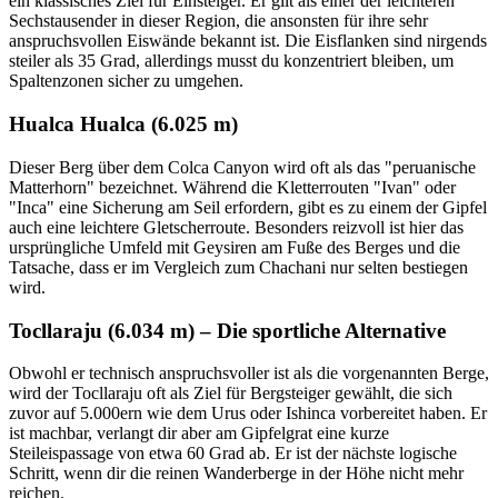
ein klassisches Ziel für Einsteiger. Er gilt als einer der leichteren
Sechstausender in dieser Region, die ansonsten für ihre sehr
anspruchsvollen Eiswände bekannt ist. Die Eisflanken sind nirgends
steiler als 35 Grad, allerdings musst du konzentriert bleiben, um
Spaltenzonen sicher zu umgehen.
Hualca Hualca (6.025 m)
Dieser Berg über dem Colca Canyon wird oft als das "peruanische
Matterhorn" bezeichnet. Während die Kletterrouten "Ivan" oder
"Inca" eine Sicherung am Seil erfordern, gibt es zu einem der Gipfel
auch eine leichtere Gletscherroute. Besonders reizvoll ist hier das
ursprüngliche Umfeld mit Geysiren am Fuße des Berges und die
Tatsache, dass er im Vergleich zum Chachani nur selten bestiegen
wird.
Tocllaraju (6.034 m) – Die sportliche Alternative
Obwohl er technisch anspruchsvoller ist als die vorgenannten Berge,
wird der Tocllaraju oft als Ziel für Bergsteiger gewählt, die sich
zuvor auf 5.000ern wie dem Urus oder Ishinca vorbereitet haben. Er
ist machbar, verlangt dir aber am Gipfelgrat eine kurze
Steileispassage von etwa 60 Grad ab. Er ist der nächste logische
Schritt, wenn dir die reinen Wanderberge in der Höhe nicht mehr
reichen.