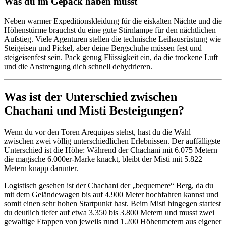
Was du im Gepäck haben musst
Neben warmer Expeditionskleidung für die eiskalten Nächte und die
Höhenstürme brauchst du eine gute Stirnlampe für den nächtlichen
Aufstieg. Viele Agenturen stellen die technische Leihausrüstung wie
Steigeisen und Pickel, aber deine Bergschuhe müssen fest und
steigeisenfest sein. Pack genug Flüssigkeit ein, da die trockene Luft
und die Anstrengung dich schnell dehydrieren.
Was ist der Unterschied zwischen
Chachani und Misti Besteigungen?
Wenn du vor den Toren Arequipas stehst, hast du die Wahl
zwischen zwei völlig unterschiedlichen Erlebnissen. Der auffälligste
Unterschied ist die Höhe: Während der Chachani mit 6.075 Metern
die magische 6.000er-Marke knackt, bleibt der Misti mit 5.822
Metern knapp darunter.
Logistisch gesehen ist der Chachani der „bequemere“ Berg, da du
mit dem Geländewagen bis auf 4.900 Meter hochfahren kannst und
somit einen sehr hohen Startpunkt hast. Beim Misti hingegen startest
du deutlich tiefer auf etwa 3.350 bis 3.800 Metern und musst zwei
gewaltige Etappen von jeweils rund 1.200 Höhenmetern aus eigener