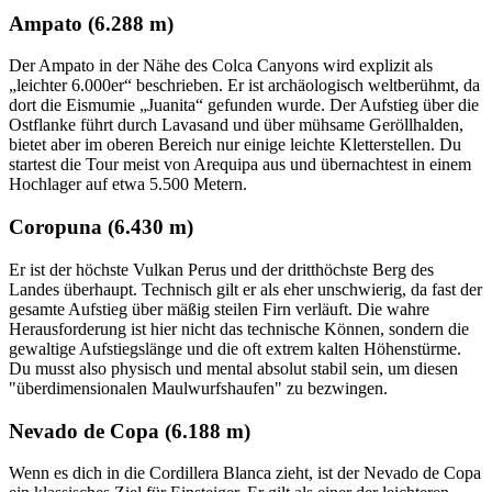
Ampato (6.288 m)
Der Ampato in der Nähe des Colca Canyons wird explizit als
„leichter 6.000er“ beschrieben. Er ist archäologisch weltberühmt, da
dort die Eismumie „Juanita“ gefunden wurde. Der Aufstieg über die
Ostflanke führt durch Lavasand und über mühsame Geröllhalden,
bietet aber im oberen Bereich nur einige leichte Kletterstellen. Du
startest die Tour meist von Arequipa aus und übernachtest in einem
Hochlager auf etwa 5.500 Metern.
Coropuna (6.430 m)
Er ist der höchste Vulkan Perus und der dritthöchste Berg des
Landes überhaupt. Technisch gilt er als eher unschwierig, da fast der
gesamte Aufstieg über mäßig steilen Firn verläuft. Die wahre
Herausforderung ist hier nicht das technische Können, sondern die
gewaltige Aufstiegslänge und die oft extrem kalten Höhenstürme.
Du musst also physisch und mental absolut stabil sein, um diesen
"überdimensionalen Maulwurfshaufen" zu bezwingen.
Nevado de Copa (6.188 m)
Wenn es dich in die Cordillera Blanca zieht, ist der Nevado de Copa