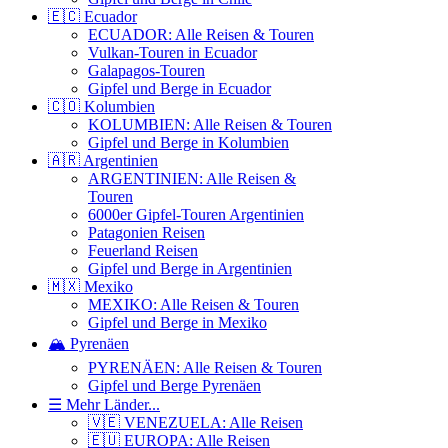
🇪🇨 Ecuador
ECUADOR: Alle Reisen & Touren
Vulkan-Touren in Ecuador
Galapagos-Touren
Gipfel und Berge in Ecuador
🇨🇴 Kolumbien
KOLUMBIEN: Alle Reisen & Touren
Gipfel und Berge in Kolumbien
🇦🇷 Argentinien
ARGENTINIEN: Alle Reisen &
Touren
6000er Gipfel-Touren Argentinien
Patagonien Reisen
Feuerland Reisen
Gipfel und Berge in Argentinien
🇲🇽 Mexiko
MEXIKO: Alle Reisen & Touren
Gipfel und Berge in Mexiko
🏔️ Pyrenäen
PYRENÄEN: Alle Reisen & Touren
Gipfel und Berge Pyrenäen
☰ Mehr Länder...
🇻🇪 VENEZUELA: Alle Reisen
🇪🇺 EUROPA: Alle Reisen