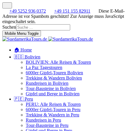
+49 5252 936 0372
+49 151 155 82911
Diese E-Mail-
Adresse ist vor Spambots geschützt! Zur Anzeige muss JavaScript
eingeschaltet sein.
Suchen
Mobile Menu Toggle
🏠 Home
🇧🇴 Bolivien
BOLIVIEN: Alle Reisen & Touren
La Paz Tagestouren
6000er Gipfel-Touren Bolivien
Trekking & Wandern Bolivien
Rundreisen in Bolivien
Tour-Bausteine in Bolivien
Gipfel und Berge in Bolivien
🇵🇪 Peru
PERU: Alle Reisen & Touren
6000er Gipfel-Touren in Peru
Trekking & Wandern in Peru
Rundreisen in Peru
Tour-Bausteine in Peru
Gipfel und Berge in Peru