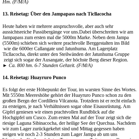
Hm. (F/M/A)
13. Reisetag:
Über den Jampapass nach Ticllacocha
Heute haben wir mehrere anspruchsvolle, aber auch sehr
aussichtsreiche Passübergänge vor uns.Dabei überschreiten wir am
Jampapass zum ersten mal die 5000m Marke. Neben dem Jampa
(5500m) schieben sich weitere prachtvolle Berggestalten ins Bild
wie die 6000er Callangate und Jatunhuma. Am Lagerplatz
Ticllacocha, direkt unter den Steilwänden der Jatunhuma Gruppe
zeigt sich sogar der Ausangate, der höchste Berg dieser Region.
► Ca. 800 hm. 6-7 Stunden Gehzeit. (F/M/A)
14. Reisetag:
Huayruro Punco
Es folgt der erste Höhepunkt der Tour, im warsten Sinne des Wortes.
Mit 5550m Meereshöhe gehört der Huayruro Punco schon zu den
großen Bergn der Cordillera Vilcanota. Trotzdem ist er recht einfach
zu ersteigen, je nach Verhältnissen sogar ohne Eisausrüstung. Am
Gipfel geniesen wir einen prachtvollen Rundblick auf die
Hochgipfel um Cusco. Zum ersten Mal auf der Tour zeigt sich die
riesige Laguna Sibinacocha, der heilige See der Quechua. Nachdem
wir zum Lager zurückgekehrt sind und Mittag gegessen haben
steigen wir noch 2-3 Stunden zum Lager Jampa ab um uns