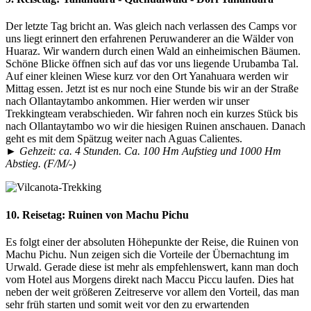
Der letzte Tag bricht an. Was gleich nach verlassen des Camps vor
uns liegt erinnert den erfahrenen Peruwanderer an die Wälder von
Huaraz. Wir wandern durch einen Wald an einheimischen Bäumen.
Schöne Blicke öffnen sich auf das vor uns liegende Urubamba Tal.
Auf einer kleinen Wiese kurz vor den Ort Yanahuara werden wir
Mittag essen. Jetzt ist es nur noch eine Stunde bis wir an der Straße
nach Ollantaytambo ankommen. Hier werden wir unser
Trekkingteam verabschieden. Wir fahren noch ein kurzes Stück bis
nach Ollantaytambo wo wir die hiesigen Ruinen anschauen. Danach
geht es mit dem Spätzug weiter nach Aguas Calientes.
► Gehzeit: ca. 4 Stunden. Ca. 100 Hm Aufstieg und 1000 Hm
Abstieg. (F/M/-)
10. Reisetag:
Ruinen von Machu Pichu
Es folgt einer der absoluten Höhepunkte der Reise, die Ruinen von
Machu Pichu. Nun zeigen sich die Vorteile der Übernachtung im
Urwald. Gerade diese ist mehr als empfehlenswert, kann man doch
vom Hotel aus Morgens direkt nach Maccu Piccu laufen. Dies hat
neben der weit größeren Zeitreserve vor allem den Vorteil, das man
sehr früh starten und somit weit vor den zu erwartenden