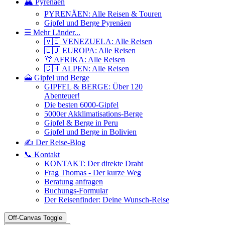
🏔️ Pyrenäen
PYRENÄEN: Alle Reisen & Touren
Gipfel und Berge Pyrenäen
☰ Mehr Länder...
🇻🇪 VENEZUELA: Alle Reisen
🇪🇺 EUROPA: Alle Reisen
🦒 AFRIKA: Alle Reisen
🇨🇭 ALPEN: Alle Reisen
🗻 Gipfel und Berge
GIPFEL & BERGE: Über 120
Abenteuer!
Die besten 6000-Gipfel
5000er Akklimatisations-Berge
Gipfel & Berge in Peru
Gipfel und Berge in Bolivien
✍️ Der Reise-Blog
📞 Kontakt
KONTAKT: Der direkte Draht
Frag Thomas - Der kurze Weg
Beratung anfragen
Buchungs-Formular
Der Reisenfinder: Deine Wunsch-Reise
Off-Canvas Toggle