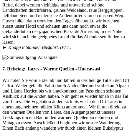
Reise, dabei werden vielfältige und umwerfend schöne
Landschaften durchfahren, grünes Weideland, raue Berggruppen,
tiefblaue Seen und malerische Andendörfer säumen unseren Weg.
Cusco bildet dann trotzdem den Tageshöhepunkt, wir beziehen
zuerst unser Hotel und schauen uns dann noch etwas die
Gebäudeflut an der gigantischen Plaza de Armas an, in der Nähe
wird sich auch ein geeignetes Lokal für das Abendessen finden zu
lassen.
► Knapp 8 Stunden Busfahrt. (F/-/-)
7. Reisetag:
Lares - Warme Quellen - Huacawasi
Wir holen Sie vom Hotel ab und fahren in das heilige Tal zu den Ort
Calca. Weiter geht die Fahrt durch Andentäler und vorbei an Alpaka
und Llama Herden bis wir angekommen am Pass einen schönen
Ausblick auf die Anden haben. Nun geht es wieder hinab in das Tal
von Lares. Die Vegetation ändert sich bis wir in den Ort Lares in
einem angenehmen milden Klima ankommen. Wir fahren direkt zu
den warmen Quellen von Lares, den Ausgangspunkt unseres
Trekkings um ein Bad in den warmen Quellen zu nehmen und
Mittag zu essen. Anschließend beginnen wir unsere Wanderung.
Einen Bach entlang wandern wir durch einen kleinen Eukalyptus