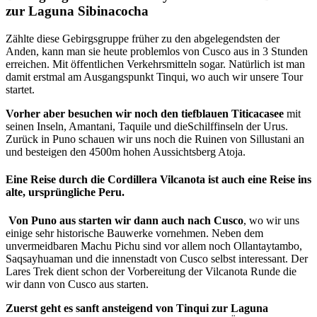
zur Laguna Sibinacocha
Zählte diese Gebirgsgruppe früher zu den abgelegendsten der
Anden, kann man sie heute problemlos von Cusco aus in 3 Stunden
erreichen. Mit öffentlichen Verkehrsmitteln sogar. Natürlich ist man
damit erstmal am Ausgangspunkt Tinqui, wo auch wir unsere Tour
startet.
Vorher aber besuchen wir noch den tiefblauen Titicacasee
mit
seinen Inseln, Amantani, Taquile und dieSchilffinseln der Urus.
Zurück in Puno schauen wir uns noch die Ruinen von Sillustani an
und besteigen den 4500m hohen Aussichtsberg Atoja.
Eine Reise durch die Cordillera Vilcanota ist auch eine Reise ins
alte, ursprüngliche Peru.
Von Puno aus starten wir dann auch nach Cusco
, wo wir uns
einige sehr historische Bauwerke vornehmen. Neben dem
unvermeidbaren Machu Pichu sind vor allem noch Ollantaytambo,
Saqsayhuaman und die innenstadt von Cusco selbst interessant. Der
Lares Trek dient schon der Vorbereitung der Vilcanota Runde die
wir dann von Cusco aus starten.
Zuerst geht es sanft ansteigend von Tinqui zur Laguna