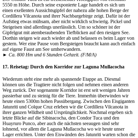
5550 m Höhe. Durch seine exponierte Lage handelt es sich um
einen exellenten Aussichtsgipfel der nahezu alle hohen Berge der
Cordillera Vilcanota und ihrer Nachbargebirge zeigt. Dafür ist der
Aufstieg etwas mühsam, aber nicht wirklich schwierig. Pickel und
Steigeisen sind allerdings unerlässlich. Um so schöner ist der
Gipfelgrat mit atemberaubenden Tiefblicken auf den riesigen See.
Dorthin steigen wir auch wieder ab und belassen es beim Lager von
gestern. Wer eine Pause vom Bergsteigen braucht kann auch einfach
auf eigene Faust am See umherwandern.
► Ca. 800 Hm und 6 Stunden Gehzeit. (F/M/A)
17. Reisetag:
Durch den Korridor zur Laguna Mullacocha
Wiederum steht eine mehr als spannende Etappe an. Diesmal
können uns die Tragtiere nicht folgen und nehmen einen anderen
Weg zurück. Der sogenannte Korridor ist erst seit wenigen Jahren
passierbar und zu steinig für die Tiere. Immerhin überwinden wir
heute einen 5300m hohen Passübergang. Zwischen den Eisgiganten
Jatunriti und Colque Cruz erleben wir die Cordillera Vilcanota in
ihrer ganzen Wildheit und Ursprünglichkeit. Nochmal ergeben sich
letzte Blicke auf die Sibinacocha, den Condor Tuca und den
Huayruro Punco, aber auch die nächsten seeaugen sind sehr
lohnend, vor allem die Laguna Mullacocha wo wir heute unser
Lager errichten. Unter den Eiswänden des Jatunriti warten schon die