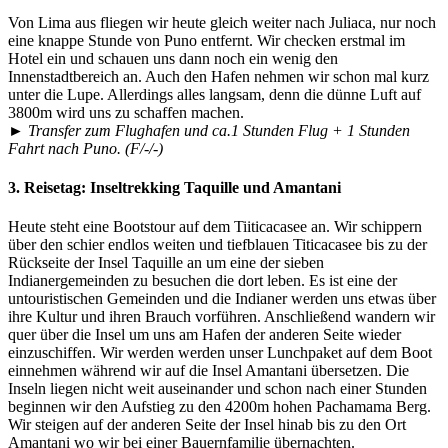
Von Lima aus fliegen wir heute gleich weiter nach Juliaca, nur noch
eine knappe Stunde von Puno entfernt. Wir checken erstmal im
Hotel ein und schauen uns dann noch ein wenig den
Innenstadtbereich an. Auch den Hafen nehmen wir schon mal kurz
unter die Lupe. Allerdings alles langsam, denn die dünne Luft auf
3800m wird uns zu schaffen machen.
► Transfer zum Flughafen und ca.1 Stunden Flug + 1 Stunden
Fahrt nach Puno. (F/-/-)
3. Reisetag:
Inseltrekking Taquille und Amantani
Heute steht eine Bootstour auf dem Tiiticacasee an. Wir schippern
über den schier endlos weiten und tiefblauen Titicacasee bis zu der
Rückseite der Insel Taquille an um eine der sieben
Indianergemeinden zu besuchen die dort leben. Es ist eine der
untouristischen Gemeinden und die Indianer werden uns etwas über
ihre Kultur und ihren Brauch vorführen. Anschließend wandern wir
quer über die Insel um uns am Hafen der anderen Seite wieder
einzuschiffen. Wir werden werden unser Lunchpaket auf dem Boot
einnehmen während wir auf die Insel Amantani übersetzen. Die
Inseln liegen nicht weit auseinander und schon nach einer Stunden
beginnen wir den Aufstieg zu den 4200m hohen Pachamama Berg.
Wir steigen auf der anderen Seite der Insel hinab bis zu den Ort
Amantani wo wir bei einer Bauernfamilie übernachten.