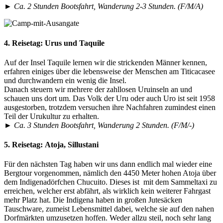
► Ca. 2 Stunden Bootsfahrt, Wanderung 2-3 Stunden. (F/M/A)
4. Reisetag:
Urus und Taquile
Auf der Insel Taquile lernen wir die strickenden Männer kennen,
erfahren einiges über die lebensweise der Menschen am Titicacasee
und durchwandern ein wenig die Insel.
Danach steuern wir mehrere der zahllosen Uruinseln an und
schauen uns dort um. Das Volk der Uru oder auch Uro ist seit 1958
ausgestorben, trotzdem versuchen ihre Nachfahren zumindest einen
Teil der Urukultur zu erhalten.
► Ca. 3 Stunden Bootsfahrt, Wanderung 2 Stunden. (F/M/-)
5. Reisetag:
Atoja, Sillustani
Für den nächsten Tag haben wir uns dann endlich mal wieder eine
Bergtour vorgenommen, nämlich den 4450 Meter hohen Atoja über
dem Indigenadörfchen Chucuito. Dieses ist mit dem Sammeltaxi zu
erreichen, welcher erst abfährt, als wirklich kein weiterer Fahrgast
mehr Platz hat. Die Indigena haben in großen Jutesäcken
Tauschware, zumeist Lebensmittel dabei, welche sie auf den nahen
Dorfmärkten umzusetzen hoffen. Weder allzu steil, noch sehr lang