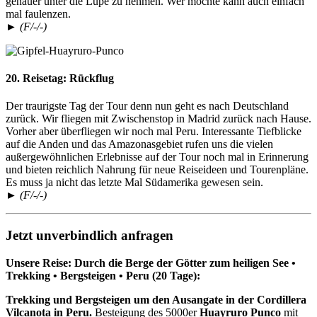
genauer unter die Lupe zu nehmen. Wer möchte kann auch einfach
mal faulenzen.
► (F/-/-)
20. Reisetag:
Rückflug
Der traurigste Tag der Tour denn nun geht es nach Deutschland
zurück. Wir fliegen mit Zwischenstop in Madrid zurück nach Hause.
Vorher aber überfliegen wir noch mal Peru. Interessante Tiefblicke
auf die Anden und das Amazonasgebiet rufen uns die vielen
außergewöhnlichen Erlebnisse auf der Tour noch mal in Erinnerung
und bieten reichlich Nahrung für neue Reiseideen und Tourenpläne.
Es muss ja nicht das letzte Mal Südamerika gewesen sein.
► (F/-/-)
Jetzt unverbindlich anfragen
Unsere Reise: Durch die Berge der Götter zum heiligen See •
Trekking • Bergsteigen • Peru (20 Tage):
Trekking und Bergsteigen um den Ausangate in der Cordillera
Vilcanota in Peru.
Besteigung des 5000er
Huayruro Punco
mit