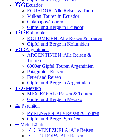
🇪🇨 Ecuador
ECUADOR: Alle Reisen & Touren
Vulkan-Touren in Ecuador
Galapagos-Touren
Gipfel und Berge in Ecuador
🇨🇴 Kolumbien
KOLUMBIEN: Alle Reisen & Touren
Gipfel und Berge in Kolumbien
🇦🇷 Argentinien
ARGENTINIEN: Alle Reisen &
Touren
6000er Gipfel-Touren Argentinien
Patagonien Reisen
Feuerland Reisen
Gipfel und Berge in Argentinien
🇲🇽 Mexiko
MEXIKO: Alle Reisen & Touren
Gipfel und Berge in Mexiko
🏔️ Pyrenäen
PYRENÄEN: Alle Reisen & Touren
Gipfel und Berge Pyrenäen
☰ Mehr Länder...
🇻🇪 VENEZUELA: Alle Reisen
🇪🇺 EUROPA: Alle Reisen