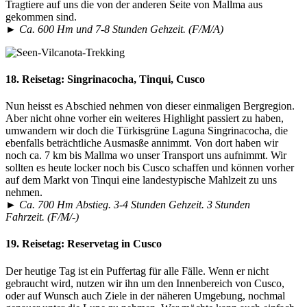
Tragtiere auf uns die von der anderen Seite von Mallma aus
gekommen sind.
► Ca. 600 Hm und 7-8 Stunden Gehzeit. (F/M/A)
18. Reisetag:
Singrinacocha, Tinqui, Cusco
Nun heisst es Abschied nehmen von dieser einmaligen Bergregion.
Aber nicht ohne vorher ein weiteres Highlight passiert zu haben,
umwandern wir doch die Türkisgrüne Laguna Singrinacocha, die
ebenfalls beträchtliche Ausmasße annimmt. Von dort haben wir
noch ca. 7 km bis Mallma wo unser Transport uns aufnimmt. Wir
sollten es heute locker noch bis Cusco schaffen und können vorher
auf dem Markt von Tinqui eine landestypische Mahlzeit zu uns
nehmen.
► Ca. 700 Hm Abstieg. 3-4 Stunden Gehzeit. 3 Stunden
Fahrzeit. (F/M/-)
19. Reisetag:
Reservetag in Cusco
Der heutige Tag ist ein Puffertag für alle Fälle. Wenn er nicht
gebraucht wird, nutzen wir ihn um den Innenbereich von Cusco,
oder auf Wunsch auch Ziele in der näheren Umgebung, nochmal