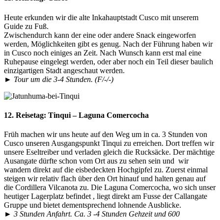
Heute erkunden wir die alte Inkahauptstadt Cusco mit unserem
Guide zu Fuß.
Zwischendurch kann der eine oder andere Snack eingeworfen
werden, Möglichkeiten gibt es genug. Nach der Führung haben wir
in Cusco noch einiges an Zeit. Nach Wunsch kann erst mal eine
Ruhepause eingelegt werden, oder aber noch ein Teil dieser baulich
einzigartigen Stadt angeschaut werden.
► Tour um die 3-4 Stunden. (F/-/-)
12. Reisetag:
Tinqui – Laguna Comercocha
Früh machen wir uns heute auf den Weg um in ca. 3 Stunden von
Cusco unseren Ausgangspunkt Tinqui zu erreichen. Dort treffen wir
unsere Eseltreiber und verladen gleich die Rucksäcke. Der mächtige
Ausangate dürfte schon vom Ort aus zu sehen sein und wir
wandern direkt auf die eisbedeckten Hochgipfel zu. Zuerst einmal
steigen wir relativ flach über den Ort hinauf und halten genau auf
die Cordillera Vilcanota zu. Die Laguna Comercocha, wo sich unser
heutiger Lagerplatz befindet , liegt direkt am Fusse der Callangate
Gruppe und bietet dementsprechend lohnende Ausblicke.
► 3 Stunden Anfahrt. Ca. 3 -4 Stunden Gehzeit und 600