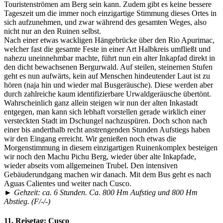
Touristenströmen am Berg sein kann. Zudem gibt es keine bessere
Tageszeit um die immer noch einzigartige Stimmung dieses Ortes in
sich aufzunehmen, und zwar während des gesamten Weges, also
nicht nur an den Ruinen selbst.
Nach einer etwas wackligen Hängebrücke über den Rio Apurimac,
welcher fast die gesamte Feste in einer Art Halbkreis umfließt und
nahezu uneinnehmbar machte, führt nun ein alter Inkapfad direkt in
den dicht bewachsenen Bergurwald. Auf steilen, steinernen Stufen
geht es nun aufwärts, kein auf Menschen hindeutender Laut ist zu
hören (naja hin und wieder mal Busgeräusche). Diese werden aber
durch zahlreiche kaum identifizierbare Urwaldgeräusche übertönt.
Wahrscheinlich ganz allein steigen wir nun der alten Inkastadt
entgegen, man kann sich lebhaft vorstellen gerade wirklich einer
versteckten Stadt im Dschungel nachzuspüren. Doch schon nach
einer bis anderthalb recht anstrengenden Stunden Aufstiegs haben
wir den Eingang erreicht. Wir genießen noch etwas die
Morgenstimmung in diesem einzigartigen Ruinenkomplex besteigen
wir noch den Machu Pichu Berg, wieder über alte Inkapfade,
wieder abseits vom allgemeinen Trubel. Den intensiven
Gebäuderundgang machen wir danach. Mit dem Bus geht es nach
Aguas Calientes und weiter nach Cusco.
► Gehzeit: ca. 6 Stunden. Ca. 800 Hm Aufstieg und 800 Hm
Abstieg. (F/-/-)
11. Reisetag:
Cusco