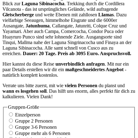
Blick zur
Laguna Sibinacocha
.
Trekking durch die Cordillera
Vilcanota - das ist ursprüngliches Gelände, wild aufragende
Gletscherberge
und weite Ebenen mit zahllosen
Llamas
. Dazu
vielfarbige Seeaugen, himmelhohe Eisgrate und die 6000er
Ausangate,
Jatunhuma
, Callangate, Jatunriti, Colque Cruz und
Yayamari. Aber auch Campa, Comercocha, Condor Puca oder
Huayruro Punco sind sehr lohnende Ziele. Ausgangsorte sind
Tinqui, Mallma nahe der Laguna Singrinacocha und Finaya an der
Laguna Sibinacocha. Alle samt schnell von Cusco aus zu
erreichen.
Dauer: 20 Tage. Preis ab 3095 Euro. Anspruchsvoll.
Hier kannst du diese Reise
unverbindlich anfragen
. Mit nur ein
paar Details erstellen wir dir ein
maßgeschneidertes Angebot
-
natürlich komplett kostenlos.
Verrate uns bitte zuerst, mit wie
vielen Personen
du planst und
wann es losgehen soll
. Das hilft uns enorm, alles perfekt für dich zu
kalkulieren. Vielen Dank!
Gruppen-Größe
Einzelperson
Gruppe 2 Personen
Gruppe 3-6 Personen
Gruppe mehr als 6 Personen