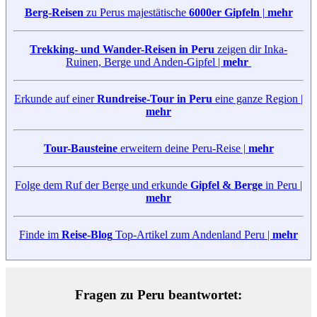
Berg-Reisen
zu Perus majestätische
6000er Gipfeln
|
mehr
Trekking- und Wander-Reisen in Peru
zeigen dir Inka-
Ruinen, Berge und Anden-Gipfel |
mehr
Erkunde auf einer
Rundreise-Tour in Peru
eine ganze Region |
mehr
Tour-Bausteine
erweitern deine Peru-Reise |
mehr
Folge dem Ruf der Berge und erkunde
Gipfel & Berge
in Peru |
mehr
Finde im
Reise-Blog
Top-Artikel zum Andenland Peru |
mehr
Fragen zu Peru beantwortet: