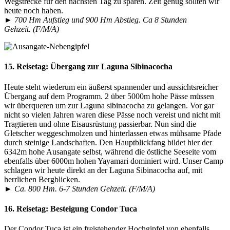
Wegstrecke für den nächsten Tag zu sparen. Zeit genug sollten wir
heute noch haben.
► 700 Hm Aufstieg und 900 Hm Abstieg. Ca 8 Stunden
Gehzeit. (F/M/A)
15. Reisetag:
Übergang zur Laguna Sibinacocha
Heute steht wiederum ein äußerst spannender und aussichtsreicher
Übergang auf dem Programm. 2 über 5000m hohe Pässe müssen
wir überqueren um zur Laguna sibinacocha zu gelangen. Vor gar
nicht so vielen Jahren waren diese Pässe noch vereist und nicht mit
Tragtieren und ohne Eisausrüstung passierbar. Nun sind die
Gletscher weggeschmolzen und hinterlassen etwas mühsame Pfade
durch steinige Landschaften. Den Hauptblickfang bildet hier der
6342m hohe Ausangate selbst, während die östliche Seeseite vom
ebenfalls über 6000m hohen Yayamari dominiert wird. Unser Camp
schlagen wir heute direkt an der Laguna Sibinacocha auf, mit
herrlichen Bergblicken.
► Ca. 800 Hm. 6-7 Stunden Gehzeit. (F/M/A)
16. Reisetag:
Besteigung Condor Tuca
Der Condor Tuca ist ein freistehender Hochgipfel von ebenfalls