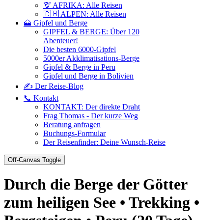
🦒 AFRIKA: Alle Reisen
🇨🇭 ALPEN: Alle Reisen
🗻 Gipfel und Berge
GIPFEL & BERGE: Über 120
Abenteuer!
Die besten 6000-Gipfel
5000er Akklimatisations-Berge
Gipfel & Berge in Peru
Gipfel und Berge in Bolivien
✍️ Der Reise-Blog
📞 Kontakt
KONTAKT: Der direkte Draht
Frag Thomas - Der kurze Weg
Beratung anfragen
Buchungs-Formular
Der Reisenfinder: Deine Wunsch-Reise
Off-Canvas Toggle
Durch die Berge der Götter
zum heiligen See • Trekking •