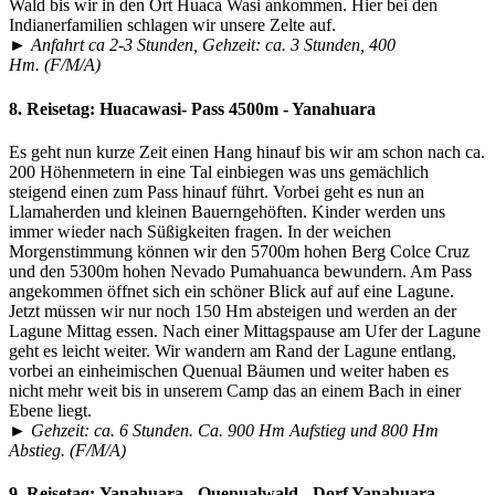
Wald bis wir in den Ort Huaca Wasi ankommen. Hier bei den
Indianerfamilien schlagen wir unsere Zelte auf.
► Anfahrt ca 2-3 Stunden, Gehzeit: ca. 3 Stunden, 400
Hm. (F/M/A)
8. Reisetag:
Huacawasi- Pass 4500m - Yanahuara
Es geht nun kurze Zeit einen Hang hinauf bis wir am schon nach ca.
200 Höhenmetern in eine Tal einbiegen was uns gemächlich
steigend einen zum Pass hinauf führt. Vorbei geht es nun an
Llamaherden und kleinen Bauerngehöften. Kinder werden uns
immer wieder nach Süßigkeiten fragen. In der weichen
Morgenstimmung können wir den 5700m hohen Berg Colce Cruz
und den 5300m hohen Nevado Pumahuanca bewundern. Am Pass
angekommen öffnet sich ein schöner Blick auf auf eine Lagune.
Jetzt müssen wir nur noch 150 Hm absteigen und werden an der
Lagune Mittag essen. Nach einer Mittagspause am Ufer der Lagune
geht es leicht weiter. Wir wandern am Rand der Lagune entlang,
vorbei an einheimischen Quenual Bäumen und weiter haben es
nicht mehr weit bis in unserem Camp das an einem Bach in einer
Ebene liegt.
► Gehzeit: ca. 6 Stunden. Ca. 900 Hm Aufstieg und 800 Hm
Abstieg. (F/M/A)
9. Reisetag:
Yanahuara - Quenualwald - Dorf Yanahuara