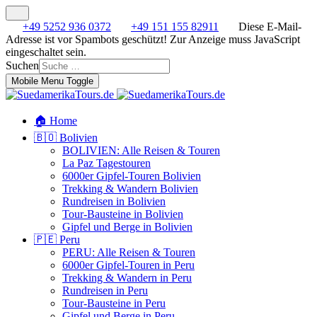
+49 5252 936 0372
+49 151 155 82911
Diese E-Mail-
Adresse ist vor Spambots geschützt! Zur Anzeige muss JavaScript
eingeschaltet sein.
Suchen
Mobile Menu Toggle
🏠 Home
🇧🇴 Bolivien
BOLIVIEN: Alle Reisen & Touren
La Paz Tagestouren
6000er Gipfel-Touren Bolivien
Trekking & Wandern Bolivien
Rundreisen in Bolivien
Tour-Bausteine in Bolivien
Gipfel und Berge in Bolivien
🇵🇪 Peru
PERU: Alle Reisen & Touren
6000er Gipfel-Touren in Peru
Trekking & Wandern in Peru
Rundreisen in Peru
Tour-Bausteine in Peru
Gipfel und Berge in Peru