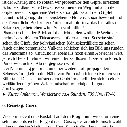
ist der Anstieg und so sollten wir problemlos den Gipfel erreichen.
Schöne südländische Gewächse säumen den Weg und auch den
Gipfelbereich, sogar eine Wetterstation gibt es auf dem Gipfel.
Damit nicht genug, die nebenstehende Hütte ist sogar bewohnt und
der freundliche Besitzer erklärte einmal mir stolz, das hier alles mit
Solarenergie betrieben wird. Sehr vorbildlich!
Phantastisch ist der Blick auf die nicht enden wollende Weite des
mehr als azurblauen Titicacasees, auf der anderen Seeseite sind
schon die Gipfel der bolivianischen Königskordilliere zu sehen.
Auch einige peruanische Vulkane schieben sich ins Bild uns runden
das Panorama ab. Chucuito ist ebenfalls noch einen Abstecher wert,
je nach Bedarf nehmen wir einen der zahllosen Busse zurück nach
Puno, wo auch zu Abend gegessen wird.
Der Nachmittag gehört dann einer weiteren oft propagierten
Sehenswürdigkeit in der Nähe von Puno nämlich den Ruinen von
Sillustani. Die steil aufragenden Grabtürme befinden sich in einer
weitläufigen, grünen Weidelandschaft mit einigen Lagunen
durchzogen.
► Kurze Anfahrten, Wanderung ca.4 Stunden, 700 Hm. (F/-/-)
6. Reisetag:
Cusco
Wiederum steht eine Busfahrt auf dem Programm, wiederum eine
sehr aussichtsreiche. Es geht nach Cusco, der architektonisch wohl
interessantesten Stadt auf der Tour. Etwa 6 Stunden dauert die