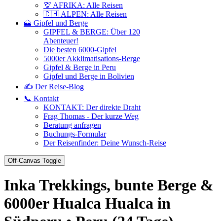
🦒 AFRIKA: Alle Reisen
🇨🇭 ALPEN: Alle Reisen
🗻 Gipfel und Berge
GIPFEL & BERGE: Über 120
Abenteuer!
Die besten 6000-Gipfel
5000er Akklimatisations-Berge
Gipfel & Berge in Peru
Gipfel und Berge in Bolivien
✍️ Der Reise-Blog
📞 Kontakt
KONTAKT: Der direkte Draht
Frag Thomas - Der kurze Weg
Beratung anfragen
Buchungs-Formular
Der Reisenfinder: Deine Wunsch-Reise
Off-Canvas Toggle
Inka Trekkings, bunte Berge &
6000er Hualca Hualca in