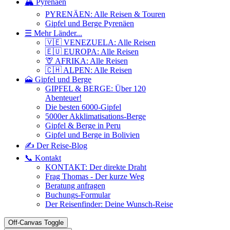
🏔️ Pyrenäen
PYRENÄEN: Alle Reisen & Touren
Gipfel und Berge Pyrenäen
☰ Mehr Länder...
🇻🇪 VENEZUELA: Alle Reisen
🇪🇺 EUROPA: Alle Reisen
🦒 AFRIKA: Alle Reisen
🇨🇭 ALPEN: Alle Reisen
🗻 Gipfel und Berge
GIPFEL & BERGE: Über 120
Abenteuer!
Die besten 6000-Gipfel
5000er Akklimatisations-Berge
Gipfel & Berge in Peru
Gipfel und Berge in Bolivien
✍️ Der Reise-Blog
📞 Kontakt
KONTAKT: Der direkte Draht
Frag Thomas - Der kurze Weg
Beratung anfragen
Buchungs-Formular
Der Reisenfinder: Deine Wunsch-Reise
Off-Canvas Toggle