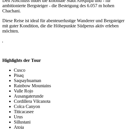
Den Abschluss bildet die koloniale Stadt Arequipa und - für
ambitionierte Bergsteiger - die Besteigung des 6.057 m hohen
Chachani.
Diese Reise ist ideal für abenteuerlustige Wanderer und Bergsteiger
mit guter Kondition, die die Höhepunkte Südperus aktiv erleben
möchten.
Highlights der Tour
Cusco
Pisaq
Saqsayhuaman
Rainbow Mountains
Valle Rojo
Ausangaterunde
Cordillera Vilcanota
Colca Canyon
Titicacasee
Urus
Sillustani
Atoja