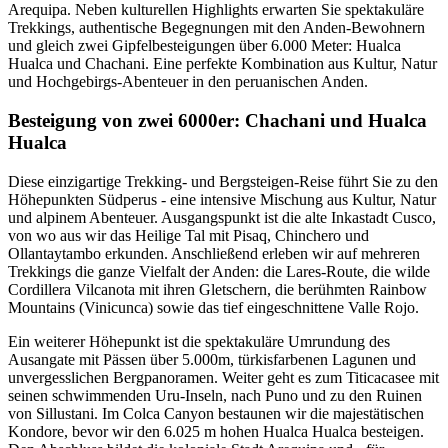
Arequipa. Neben kulturellen Highlights erwarten Sie spektakuläre
Trekkings, authentische Begegnungen mit den Anden-Bewohnern
und gleich zwei Gipfelbesteigungen über 6.000 Meter: Hualca
Hualca und Chachani. Eine perfekte Kombination aus Kultur, Natur
und Hochgebirgs-Abenteuer in den peruanischen Anden.
Besteigung von zwei 6000er: Chachani und Hualca
Hualca
Diese einzigartige Trekking- und Bergsteigen-Reise führt Sie zu den
Höhepunkten Südperus - eine intensive Mischung aus Kultur, Natur
und alpinem Abenteuer. Ausgangspunkt ist die alte Inkastadt Cusco,
von wo aus wir das Heilige Tal mit Pisaq, Chinchero und
Ollantaytambo erkunden. Anschließend erleben wir auf mehreren
Trekkings die ganze Vielfalt der Anden: die Lares-Route, die wilde
Cordillera Vilcanota mit ihren Gletschern, die berühmten Rainbow
Mountains (Vinicunca) sowie das tief eingeschnittene Valle Rojo.
Ein weiterer Höhepunkt ist die spektakuläre Umrundung des
Ausangate mit Pässen über 5.000m, türkisfarbenen Lagunen und
unvergesslichen Bergpanoramen. Weiter geht es zum Titicacasee mit
seinen schwimmenden Uru-Inseln, nach Puno und zu den Ruinen
von Sillustani. Im Colca Canyon bestaunen wir die majestätischen
Kondore, bevor wir den 6.025 m hohen Hualca Hualca besteigen.