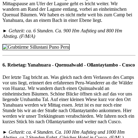
Mittagspause am Ufer der Lagune geht es leicht weiter. Wir
wandern am Rand der Lagune entlang, vorbei an einheimischen
Quenual Bäumen. Wir haben es nicht mehr weit bis zum Camp bei
Yanahuara, das an einem Bach in einer Ebene liegt.
► Gehzeit: ca. 6 Stunden. Ca. 900 Hm Aufstieg und 800 Hm
Abstieg. (F/M/A)
6. Reisetag:
Yanahuara - Quenualwald - Ollantaytambo - Cusco
Der letzte Tag bricht an. Was gleich nach dem Verlassen des Camps
vor uns liegt, erinnert den erfahrenen Peru-Wanderer an die Wälder
von Huaraz. Wir wandern durch einen Quinualwald an
einheimischen Bäumen. Schöne Blicke öffnen sich auf das vor uns
liegende Urubamba Tal. Auf einer kleinen Wiese kurz vor den Ort
Yanahuara werden wir Mittag essen. Jetzt ist es nur noch eine
Stunde bis wir an der Straße nach Ollantaytambo ankommen. Hier
werden wir unser Trekkingteam verabschieden. Wir fahren noch ein
kurzes Stück bis nach Ollantaytambo und weiter nach Cusco.
► Gehzeit: ca. 4 Stunden. Ca. 100 Hm Aufstieg und 1000 Hm
Abstieg. ca 2 Stunden Fahrt. Gleiches Hotel in Cusco. (F/M/-)