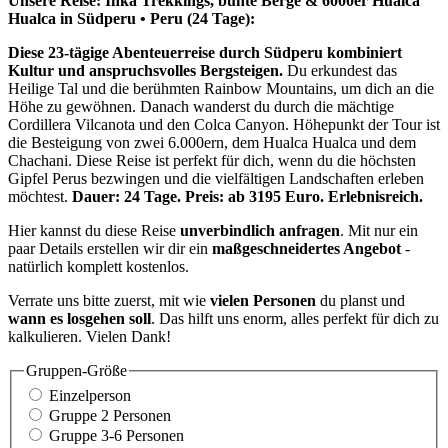
Unsere Reise: Inka Trekkings, bunte Berge & 6000er Hualca
Hualca in Südperu • Peru (24 Tage):
Diese 23-tägige Abenteuerreise durch Südperu kombiniert
Kultur und anspruchsvolles Bergsteigen.
Du erkundest das
Heilige Tal und die berühmten Rainbow Mountains, um dich an die
Höhe zu gewöhnen. Danach wanderst du durch die mächtige
Cordillera Vilcanota und den Colca Canyon. Höhepunkt der Tour ist
die Besteigung von zwei 6.000ern, dem Hualca Hualca und dem
Chachani. Diese Reise ist perfekt für dich, wenn du die höchsten
Gipfel Perus bezwingen und die vielfältigen Landschaften erleben
möchtest.
Dauer: 24 Tage. Preis: ab 3195 Euro. Erlebnisreich.
Hier kannst du diese Reise
unverbindlich anfragen
. Mit nur ein
paar Details erstellen wir dir ein
maßgeschneidertes Angebot
-
natürlich komplett kostenlos.
Verrate uns bitte zuerst, mit wie
vielen Personen
du planst und
wann es losgehen soll
. Das hilft uns enorm, alles perfekt für dich zu
kalkulieren. Vielen Dank!
Gruppen-Größe
Einzelperson
Gruppe 2 Personen
Gruppe 3-6 Personen