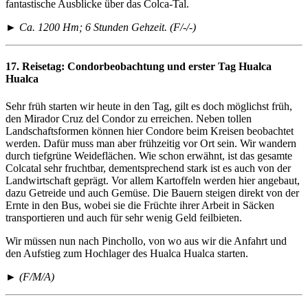
fantastische Ausblicke über das Colca-Tal.
► Ca. 1200 Hm; 6 Stunden Gehzeit. (F/-/-)
17. Reisetag:
Condorbeobachtung und erster Tag Hualca
Hualca
Sehr früh starten wir heute in den Tag, gilt es doch möglichst früh,
den Mirador Cruz del Condor zu erreichen. Neben tollen
Landschaftsformen können hier Condore beim Kreisen beobachtet
werden. Dafür muss man aber frühzeitig vor Ort sein. Wir wandern
durch tiefgrüne Weideflächen. Wie schon erwähnt, ist das gesamte
Colcatal sehr fruchtbar, dementsprechend stark ist es auch von der
Landwirtschaft geprägt. Vor allem Kartoffeln werden hier angebaut,
dazu Getreide und auch Gemüse. Die Bauern steigen direkt von der
Ernte in den Bus, wobei sie die Früchte ihrer Arbeit in Säcken
transportieren und auch für sehr wenig Geld feilbieten.
Wir müssen nun nach Pinchollo, von wo aus wir die Anfahrt und
den Aufstieg zum Hochlager des Hualca Hualca starten.
► (F/M/A)