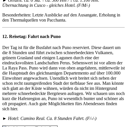
► Gehzeit: ca. 6 Std. ↑ ca. 500 Hm / ↓ ca. 1.100 Hm.
Übernachtung in Cusco - gleiches Hotel. (F/M/-)
Besonderheiten: Letzte Ausblicke auf den Ausangate, Erholung in
den Thermalquellen von Pacchanta.
12. Reisetag:
Fahrt nach Puno
Der Tag ist für die Busfahrt nach Puno reserviert. Diese dauert um
die 8 Stunden und führt zwischen schneebedeckten Vulkanen,
grünem Grasland und einigen Lagunen durch eine der
eindrucksvollsten Landschaften Perus. Sehenswert ist vor allem der
La Raya Pass. Puno wird dann von oben angefahren, mittlerweile ist
die Hauptstadt des gleichnamigen Departemento auf über 100.000
Einwohner angewachsen. Unendlich weit breitet sich neben der
schon recht raumgreifenden Stadt der tiefblaue See aus. Man könnte
sich glatt an der Küste wähnen, würden da nicht im Hintergrund
mehrere schneebedeckte Bergriesen aufragen. Wir schauen uns noch
kurz die Hafenregion an, Puno ist wesentlich bunter und schöner als
oft propagiert. Auch gute Möglichkeiten fürs Abendessen finden
sich hier.
► Hotel: Camino Real. Ca. 8 Stunden Fahrt. (F/-/-)