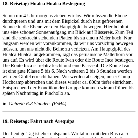
18. Reisetag:
Hualca Hualca Besteigung
Schon um 4 Uhr morgens ziehen wir los. Wir müssen die Ebene
durchqueren und uns mit dem Eispickel durch hart gefrorenen
Schnee in die Ebene vor den Hauptgipfel bewegen. Hier belohnt
uns eine schöner Sonnenaufgang mit Blick auf Büssereis. Zum Teil
sind die senkrecht stehenden Platten bis zu einem Meter hoch. Nur
langsam werden wir vorankommen, da wir uns vorsichtig bewegen
müssen, um uns nicht die Beine zu verletzen. Am Hauptgipfel des
Hualca Hualca angekommen, ragt das peruanische Matterhorn vor
uns auf. Es wird über die Route Ivan oder die Route Inca bestiegen.
Die Route Inca ist relativ leicht und eine Klasse 4. Die Route Ivan
ist eine gute Klasse 5 bis 6. Nach weiteren 2 bis 3 Stunden werden
wir den Gipfel erreicht haben. Wir werden absteigen, unser Camp
Hochcamp abbrechen und dieses wieder ca. 800m tiefer einrichten.
Entsprechend der Kondition der Gruppe kommen wir am frühen bis
späten Nachmittag in Pinchollo an.
► Gehzeit: 6-8 Stunden. (F/M/-)
19. Reisetag:
Fahrt nach Arequipa
Der heutige Tag ist eher entspannt. Wir fahren mit dem Bus ca. 5