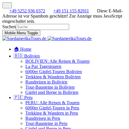
+49 5252 936 0372
+49 151 155 82911
Diese E-Mail-
Adresse ist vor Spambots geschützt! Zur Anzeige muss JavaScript
eingeschaltet sein.
Suchen
Mobile Menu Toggle
🏠 Home
🇧🇴 Bolivien
BOLIVIEN: Alle Reisen & Touren
La Paz Tagestouren
6000er Gipfel-Touren Bolivien
Trekking & Wandern Bolivien
Rundreisen in Bolivien
Tour-Bausteine in Bolivien
Gipfel und Berge in Bolivien
🇵🇪 Peru
PERU: Alle Reisen & Touren
6000er Gipfel-Touren in Peru
Trekking & Wandern in Peru
Rundreisen in Peru
Tour-Bausteine in Peru
Gipfel und Berge in Peru