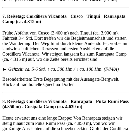
7. Reisetag:
Cordillera Vilcanota - Cusco - Tinqui - Ranrapata
Camp (ca. 4.315 m)
Frühe Abfahrt von Cusco (3.400 m) nach Tinqui (ca. 3.900 m).
Fahrzeit 3-4 Std. Dort treffen wir die Begleitmannschaft und starten
die Wanderung. Der Weg führt durch kleine Andendörfer, vorbei an
landwirtschaftlichen Terrassen und ersten Ausblicken auf die
Cordillera Vilcanota. Wir steigen langsam bis zum Ranrapata Camp
(ca. 4.315 m) auf, wo die Zelte bereits errichtet sind.
► Gehzeit: ca. 5-6 Std. ↑ ca. 500 Hm / ↓ ca. 100 Hm. (F/M/A)
Besonderheiten: Erste Begegnung mit der Ausangate-Bergwelt,
Blick auf traditionelle Quechua-Dörfer.
8. Reisetag:
Cordillera Vilcanota - Ranrapata - Puka Rumi Pass
(4.850 m) - Cusipata Camp (ca. 4.639 m)
Heute erwartet uns eine lange Etappe: Von Ranrapata steigen wir
stetig hinauf zum Puka Rumi Pass (ca. 4.850 m), von wo wir
großartige Aussichten auf die schneebedeckten Gipfel der Cordillera