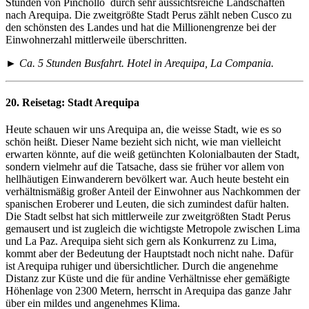
Stunden von Pinchollo durch sehr aussichtsreiche Landschaften
nach Arequipa. Die zweitgrößte Stadt Perus zählt neben Cusco zu
den schönsten des Landes und hat die Millionengrenze bei der
Einwohnerzahl mittlerweile überschritten.
► Ca. 5 Stunden Busfahrt. Hotel in Arequipa, La Compania.
20. Reisetag:
Stadt Arequipa
Heute schauen wir uns Arequipa an, die weisse Stadt, wie es so
schön heißt. Dieser Name bezieht sich nicht, wie man vielleicht
erwarten könnte, auf die weiß getünchten Kolonialbauten der Stadt,
sondern vielmehr auf die Tatsache, dass sie früher vor allem von
hellhäutigen Einwanderern bevölkert war. Auch heute besteht ein
verhältnismäßig großer Anteil der Einwohner aus Nachkommen der
spanischen Eroberer und Leuten, die sich zumindest dafür halten.
Die Stadt selbst hat sich mittlerweile zur zweitgrößten Stadt Perus
gemausert und ist zugleich die wichtigste Metropole zwischen Lima
und La Paz. Arequipa sieht sich gern als Konkurrenz zu Lima,
kommt aber der Bedeutung der Hauptstadt noch nicht nahe. Dafür
ist Arequipa ruhiger und übersichtlicher. Durch die angenehme
Distanz zur Küste und die für andine Verhältnisse eher gemäßigte
Höhenlage von 2300 Metern, herrscht in Arequipa das ganze Jahr
über ein mildes und angenehmes Klima.