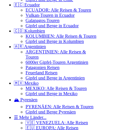
🇪🇨 Ecuador
ECUADOR: Alle Reisen & Touren
Vulkan-Touren in Ecuador
Galapagos-Touren
Gipfel und Berge in Ecuador
🇨🇴 Kolumbien
KOLUMBIEN: Alle Reisen & Touren
Gipfel und Berge in Kolumbien
🇦🇷 Argentinien
ARGENTINIEN: Alle Reisen &
Touren
6000er Gipfel-Touren Argentinien
Patagonien Reisen
Feuerland Reisen
Gipfel und Berge in Argentinien
🇲🇽 Mexiko
MEXIKO: Alle Reisen & Touren
Gipfel und Berge in Mexiko
🏔️ Pyrenäen
PYRENÄEN: Alle Reisen & Touren
Gipfel und Berge Pyrenäen
☰ Mehr Länder...
🇻🇪 VENEZUELA: Alle Reisen
🇪🇺 EUROPA: Alle Reisen