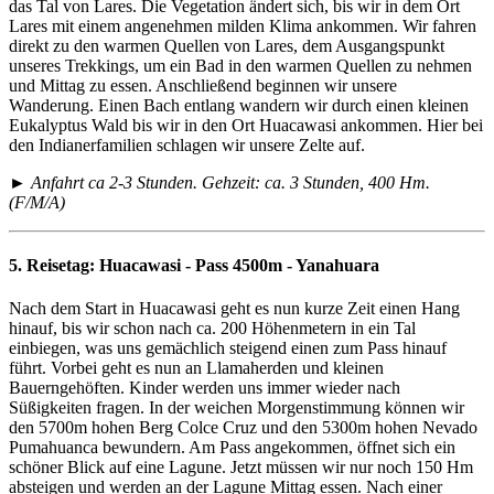
das Tal von Lares. Die Vegetation ändert sich, bis wir in dem Ort
Lares mit einem angenehmen milden Klima ankommen. Wir fahren
direkt zu den warmen Quellen von Lares, dem Ausgangspunkt
unseres Trekkings, um ein Bad in den warmen Quellen zu nehmen
und Mittag zu essen. Anschließend beginnen wir unsere
Wanderung. Einen Bach entlang wandern wir durch einen kleinen
Eukalyptus Wald bis wir in den Ort Huacawasi ankommen. Hier bei
den Indianerfamilien schlagen wir unsere Zelte auf.
► Anfahrt ca 2-3 Stunden. Gehzeit: ca. 3 Stunden, 400 Hm.
(F/M/A)
5. Reisetag:
Huacawasi - Pass 4500m - Yanahuara
Nach dem Start in Huacawasi geht es nun kurze Zeit einen Hang
hinauf, bis wir schon nach ca. 200 Höhenmetern in ein Tal
einbiegen, was uns gemächlich steigend einen zum Pass hinauf
führt. Vorbei geht es nun an Llamaherden und kleinen
Bauerngehöften. Kinder werden uns immer wieder nach
Süßigkeiten fragen. In der weichen Morgenstimmung können wir
den 5700m hohen Berg Colce Cruz und den 5300m hohen Nevado
Pumahuanca bewundern. Am Pass angekommen, öffnet sich ein
schöner Blick auf eine Lagune. Jetzt müssen wir nur noch 150 Hm
absteigen und werden an der Lagune Mittag essen. Nach einer