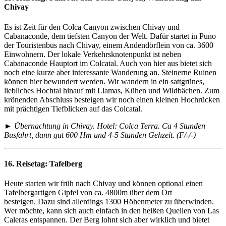
Chivay
Es ist Zeit für den Colca Canyon zwischen Chivay und
Cabanaconde, dem tiefsten Canyon der Welt. Dafür startet in Puno
der Touristenbus nach Chivay, einem Andendörflein von ca. 3600
Einwohnern. Der lokale Verkehrsknotenpunkt ist neben
Cabanaconde Hauptort im Colcatal. Auch von hier aus bietet sich
noch eine kurze aber interessante Wanderung an. Steinerne Ruinen
können hier bewundert werden. Wir wandern in ein sattgrünes,
liebliches Hochtal hinauf mit Llamas, Kühen und Wildbächen. Zum
krönenden Abschluss besteigen wir noch einen kleinen Hochrücken
mit prächtigen Tiefblicken auf das Colcatal.
► Übernachtung in Chivay. Hotel: Colca Terra. Ca 4 Stunden
Busfahrt, dann gut 600 Hm und 4-5 Stunden Gehzeit. (F/-/-)
16. Reisetag:
Tafelberg
Heute starten wir früh nach Chivay und können optional einen
Tafelbergartigen Gipfel von ca. 4800m über dem Ort
besteigen.
Dazu sind allerdings 1300 Höhenmeter zu überwinden.
Wer möchte, kann sich auch einfach in den heißen Quellen von Las
Caleras entspannen. Der Berg lohnt sich aber wirklich und bietet