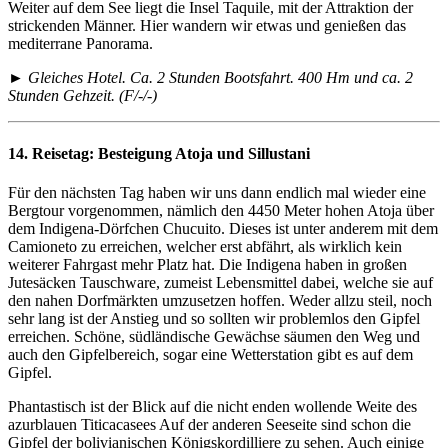
Weiter auf dem See liegt die Insel Taquile, mit der Attraktion der
strickenden Männer. Hier wandern wir etwas und genießen das
mediterrane Panorama.
► Gleiches Hotel. Ca. 2 Stunden Bootsfahrt. 400 Hm und ca. 2
Stunden Gehzeit. (F/-/-)
14. Reisetag:
Besteigung Atoja und Sillustani
Für den nächsten Tag haben wir uns dann endlich mal wieder eine
Bergtour vorgenommen, nämlich den 4450 Meter hohen Atoja über
dem Indigena-Dörfchen Chucuito. Dieses ist unter anderem mit dem
Camioneto zu erreichen, welcher erst abfährt, als wirklich kein
weiterer Fahrgast mehr Platz hat. Die Indigena haben in großen
Jutesäcken Tauschware, zumeist Lebensmittel dabei, welche sie auf
den nahen Dorfmärkten umzusetzen hoffen. Weder allzu steil, noch
sehr lang ist der Anstieg und so sollten wir problemlos den Gipfel
erreichen. Schöne, südländische Gewächse säumen den Weg und
auch den Gipfelbereich, sogar eine Wetterstation gibt es auf dem
Gipfel.
Phantastisch ist der Blick auf die nicht enden wollende Weite des
azurblauen Titicacasees Auf der anderen Seeseite sind schon die
Gipfel der bolivianischen Königskordilliere zu sehen. Auch einige