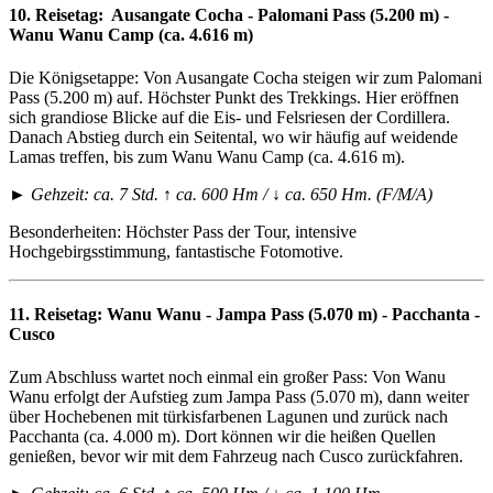
10. Reisetag:
Ausangate Cocha - Palomani Pass (5.200 m) -
Wanu Wanu Camp (ca. 4.616 m)
Die Königsetappe: Von Ausangate Cocha steigen wir zum Palomani
Pass (5.200 m) auf. Höchster Punkt des Trekkings. Hier eröffnen
sich grandiose Blicke auf die Eis- und Felsriesen der Cordillera.
Danach Abstieg durch ein Seitental, wo wir häufig auf weidende
Lamas treffen, bis zum Wanu Wanu Camp (ca. 4.616 m).
► Gehzeit: ca. 7 Std. ↑ ca. 600 Hm / ↓ ca. 650 Hm. (F/M/A)
Besonderheiten: Höchster Pass der Tour, intensive
Hochgebirgsstimmung, fantastische Fotomotive.
11. Reisetag:
Wanu Wanu - Jampa Pass (5.070 m) - Pacchanta -
Cusco
Zum Abschluss wartet noch einmal ein großer Pass: Von Wanu
Wanu erfolgt der Aufstieg zum Jampa Pass (5.070 m), dann weiter
über Hochebenen mit türkisfarbenen Lagunen und zurück nach
Pacchanta (ca. 4.000 m). Dort können wir die heißen Quellen
genießen, bevor wir mit dem Fahrzeug nach Cusco zurückfahren.