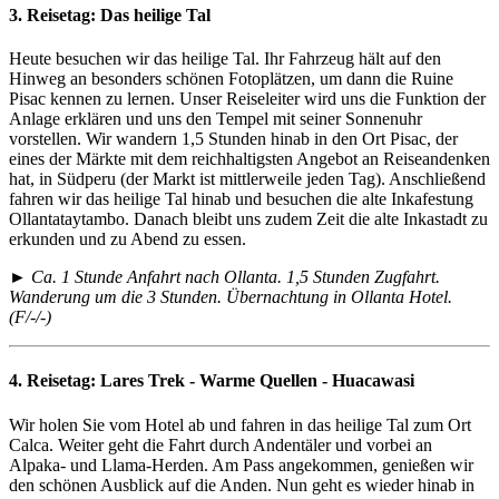
3. Reisetag:
Das heilige Tal
Heute besuchen wir das heilige Tal. Ihr Fahrzeug hält auf den
Hinweg an besonders schönen Fotoplätzen, um dann die Ruine
Pisac kennen zu lernen. Unser Reiseleiter wird uns die Funktion der
Anlage erklären und uns den Tempel mit seiner Sonnenuhr
vorstellen. Wir wandern 1,5 Stunden hinab in den Ort Pisac, der
eines der Märkte mit dem reichhaltigsten Angebot an Reiseandenken
hat, in Südperu (der Markt ist mittlerweile jeden Tag). Anschließend
fahren wir das heilige Tal hinab und besuchen die alte Inkafestung
Ollantataytambo. Danach bleibt uns zudem Zeit die alte Inkastadt zu
erkunden und zu Abend zu essen.
► Ca. 1 Stunde Anfahrt nach Ollanta. 1,5 Stunden Zugfahrt.
Wanderung um die 3 Stunden. Übernachtung in Ollanta Hotel.
(F/-/-)
4. Reisetag:
Lares Trek - Warme Quellen - Huacawasi
Wir holen Sie vom Hotel ab und fahren in das heilige Tal zum Ort
Calca. Weiter geht die Fahrt durch Andentäler und vorbei an
Alpaka- und Llama-Herden. Am Pass angekommen, genießen wir
den schönen Ausblick auf die Anden. Nun geht es wieder hinab in