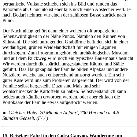
peruanische Vulkane schieben sich ins Bild und runden das
Panorama ab. Chucuito ist ebenfalls noch einen Abstecher wert. Je
nach Bedarf nehmen wir einen der zahllosen Busse zurück nach
Puno.
Der Nachmittag gehört dann einer weiteren oft propagierten
Sehenswürdigkeit in der Nähe Punos. Nämlich den Ruinen von
Sillustani. Die steil aufragenden Grabtürme befinden sich in einer
weitläufigen, grünen Weidelandschaft mit einigen Lagunen
durchzogen. Zum Programm gehört ein archäologisches Museum
und auf dem Rückweg wird noch ein typisches Bauernhaus besucht.
Wir werden durch die spärlich ausgestatteten Räume und Ställe
geführt. Das Hauptkapital der Familie bilden Alpakas und andere
Nutztiere, welche auch entsprechend umsorgt werden. Ein sehr
guter Käse wird uns zum Probieren dargereicht. Der wird von der
Familie selbst hergestellt. Dazu sind Mais und sehr
wohlschmeckende Kartoffeln zu haben. Selbstverständlich kann
beides auch käuflich erworben werden, oder aber einfach die
Portokasse der Familie etwas aufgestockt werden.
► Gleiches Hotel. 20 Minuten Anfahrt, 700 Hm und ca. 4-5
Stunden Gehzeit. (F/-/-)
15. Reisetag:
Fahrt in den Colca Canyon, Wanderung um