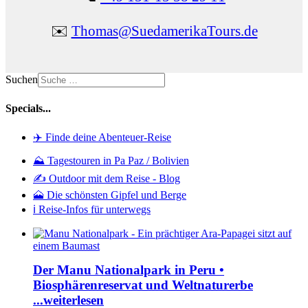
✉️
Thomas@SuedamerikaTours.de
Suchen
Specials...
✈️ Finde deine Abenteuer-Reise
⛰️ Tagestouren in Pa Paz / Bolivien
✍️ Outdoor mit dem Reise - Blog
🗻 Die schönsten Gipfel und Berge
ℹ️ Reise-Infos für unterwegs
Der Manu Nationalpark in Peru •
Biosphärenreservat und Weltnaturerbe
...weiterlesen