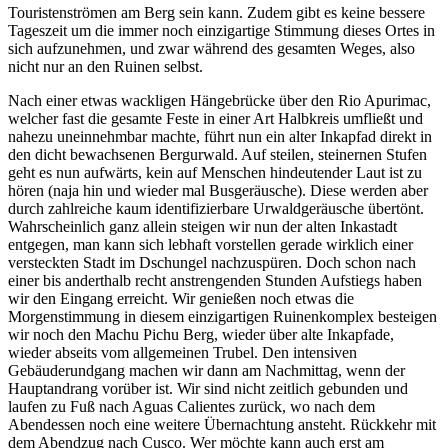
Touristenströmen am Berg sein kann. Zudem gibt es keine bessere
Tageszeit um die immer noch einzigartige Stimmung dieses Ortes in
sich aufzunehmen, und zwar während des gesamten Weges, also
nicht nur an den Ruinen selbst.
Nach einer etwas wackligen Hängebrücke über den Rio Apurimac,
welcher fast die gesamte Feste in einer Art Halbkreis umfließt und
nahezu uneinnehmbar machte, führt nun ein alter Inkapfad direkt in
den dicht bewachsenen Bergurwald. Auf steilen, steinernen Stufen
geht es nun aufwärts, kein auf Menschen hindeutender Laut ist zu
hören (naja hin und wieder mal Busgeräusche). Diese werden aber
durch zahlreiche kaum identifizierbare Urwaldgeräusche übertönt.
Wahrscheinlich ganz allein steigen wir nun der alten Inkastadt
entgegen, man kann sich lebhaft vorstellen gerade wirklich einer
versteckten Stadt im Dschungel nachzuspüren. Doch schon nach
einer bis anderthalb recht anstrengenden Stunden Aufstiegs haben
wir den Eingang erreicht. Wir genießen noch etwas die
Morgenstimmung in diesem einzigartigen Ruinenkomplex besteigen
wir noch den Machu Pichu Berg, wieder über alte Inkapfade,
wieder abseits vom allgemeinen Trubel. Den intensiven
Gebäuderundgang machen wir dann am Nachmittag, wenn der
Hauptandrang vorüber ist. Wir sind nicht zeitlich gebunden und
laufen zu Fuß nach Aguas Calientes zurück, wo nach dem
Abendessen noch eine weitere Übernachtung ansteht. Rückkehr mit
dem Abendzug nach Cusco. Wer möchte kann auch erst am