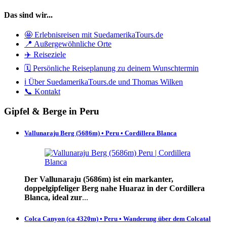
Das sind wir...
🤩 Erlebnisreisen mit SuedamerikaTours.de
📍 Außergewöhnliche Orte
✈️ Reiseziele
🗓️ Persönliche Reiseplanung zu deinem Wunschtermin
ℹ️ Über SuedamerikaTours.de und Thomas Wilken
📞 Kontakt
Gipfel & Berge in Peru
Vallunaraju Berg (5686m) • Peru • Cordillera Blanca
Der Vallunaraju (5686m) ist ein markanter,
doppelgipfeliger Berg nahe Huaraz in der Cordillera
Blanca, ideal zur
...
Colca Canyon (ca 4320m) • Peru • Wanderung über dem Colcatal