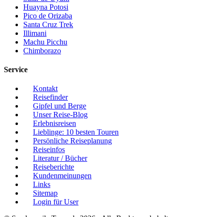
Huayna Potosi
Pico de Orizaba
Santa Cruz Trek
Illimani
Machu Picchu
Chimborazo
Service
Kontakt
Reisefinder
Gipfel und Berge
Unser Reise-Blog
Erlebnisreisen
Lieblinge: 10 besten Touren
Persönliche Reiseplanung
Reiseinfos
Literatur / Bücher
Reiseberichte
Kundenmeinungen
Links
Sitemap
Login für User