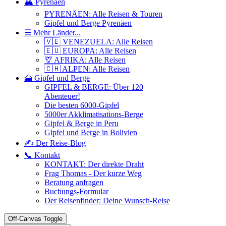
🏔️ Pyrenäen
PYRENÄEN: Alle Reisen & Touren
Gipfel und Berge Pyrenäen
☰ Mehr Länder...
🇻🇪 VENEZUELA: Alle Reisen
🇪🇺 EUROPA: Alle Reisen
🦒 AFRIKA: Alle Reisen
🇨🇭 ALPEN: Alle Reisen
🗻 Gipfel und Berge
GIPFEL & BERGE: Über 120
Abenteuer!
Die besten 6000-Gipfel
5000er Akklimatisations-Berge
Gipfel & Berge in Peru
Gipfel und Berge in Bolivien
✍️ Der Reise-Blog
📞 Kontakt
KONTAKT: Der direkte Draht
Frag Thomas - Der kurze Weg
Beratung anfragen
Buchungs-Formular
Der Reisenfinder: Deine Wunsch-Reise
Off-Canvas Toggle