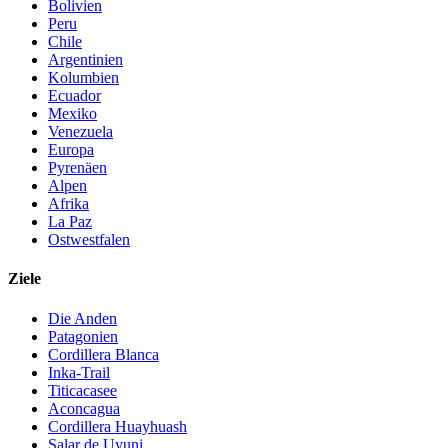
Bolivien
Peru
Chile
Argentinien
Kolumbien
Ecuador
Mexiko
Venezuela
Europa
Pyrenäen
Alpen
Afrika
La Paz
Ostwestfalen
Ziele
Die Anden
Patagonien
Cordillera Blanca
Inka-Trail
Titicacasee
Aconcagua
Cordillera Huayhuash
Salar de Uyuni