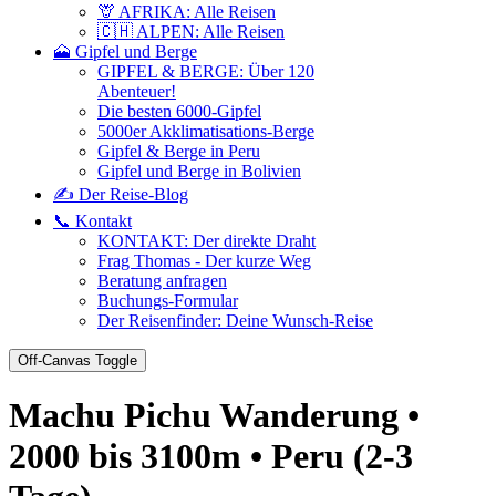
🦒 AFRIKA: Alle Reisen
🇨🇭 ALPEN: Alle Reisen
🗻 Gipfel und Berge
GIPFEL & BERGE: Über 120
Abenteuer!
Die besten 6000-Gipfel
5000er Akklimatisations-Berge
Gipfel & Berge in Peru
Gipfel und Berge in Bolivien
✍️ Der Reise-Blog
📞 Kontakt
KONTAKT: Der direkte Draht
Frag Thomas - Der kurze Weg
Beratung anfragen
Buchungs-Formular
Der Reisenfinder: Deine Wunsch-Reise
Off-Canvas Toggle
Machu Pichu Wanderung •
2000 bis 3100m • Peru (2-3