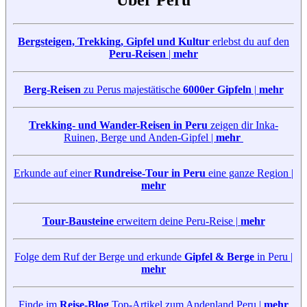
Bergsteigen, Trekking, Gipfel und Kultur
erlebst du auf den
Peru-Reisen
|
mehr
Berg-Reisen
zu Perus majestätische
6000er Gipfeln
|
mehr
Trekking- und Wander-Reisen in Peru
zeigen dir Inka-
Ruinen, Berge und Anden-Gipfel |
mehr
Erkunde auf einer
Rundreise-Tour in Peru
eine ganze Region |
mehr
Tour-Bausteine
erweitern deine Peru-Reise |
mehr
Folge dem Ruf der Berge und erkunde
Gipfel & Berge
in Peru |
mehr
Finde im
Reise-Blog
Top-Artikel zum Andenland Peru |
mehr