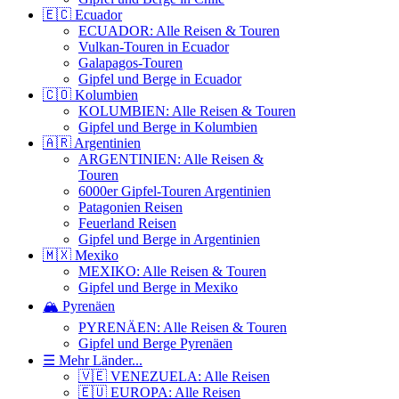
🇪🇨 Ecuador
ECUADOR: Alle Reisen & Touren
Vulkan-Touren in Ecuador
Galapagos-Touren
Gipfel und Berge in Ecuador
🇨🇴 Kolumbien
KOLUMBIEN: Alle Reisen & Touren
Gipfel und Berge in Kolumbien
🇦🇷 Argentinien
ARGENTINIEN: Alle Reisen &
Touren
6000er Gipfel-Touren Argentinien
Patagonien Reisen
Feuerland Reisen
Gipfel und Berge in Argentinien
🇲🇽 Mexiko
MEXIKO: Alle Reisen & Touren
Gipfel und Berge in Mexiko
🏔️ Pyrenäen
PYRENÄEN: Alle Reisen & Touren
Gipfel und Berge Pyrenäen
☰ Mehr Länder...
🇻🇪 VENEZUELA: Alle Reisen
🇪🇺 EUROPA: Alle Reisen