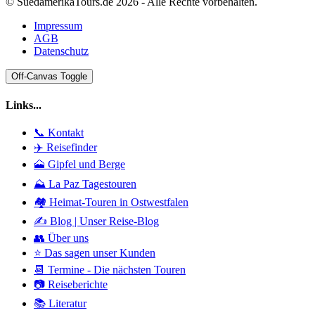
© SuedamerikaTours.de 2026 - Alle Rechte vorbehalten.
Impressum
AGB
Datenschutz
Off-Canvas Toggle
Links...
📞 Kontakt
✈️ Reisefinder
🗻 Gipfel und Berge
⛰️ La Paz Tagestouren
🏘️ Heimat-Touren in Ostwestfalen
✍️ Blog | Unser Reise-Blog
👥 Über uns
⭐ Das sagen unser Kunden
📆 Termine - Die nächsten Touren
📷 Reiseberichte
📚 Literatur