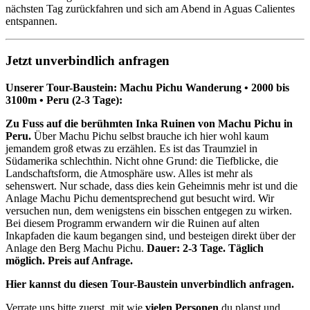
nächsten Tag zurückfahren und sich am Abend in Aguas Calientes
entspannen.
Jetzt unverbindlich anfragen
Unserer Tour-Baustein: Machu Pichu Wanderung • 2000 bis
3100m • Peru (2-3 Tage):
Zu Fuss auf die berühmten Inka Ruinen von Machu Pichu in
Peru.
Über Machu Pichu selbst brauche ich hier wohl kaum
jemandem groß etwas zu erzählen. Es ist das Traumziel in
Südamerika schlechthin. Nicht ohne Grund: die Tiefblicke, die
Landschaftsform, die Atmosphäre usw. Alles ist mehr als
sehenswert. Nur schade, dass dies kein Geheimnis mehr ist und die
Anlage Machu Pichu dementsprechend gut besucht wird. Wir
versuchen nun, dem wenigstens ein bisschen entgegen zu wirken.
Bei diesem Programm erwandern wir die Ruinen auf alten
Inkapfaden die kaum begangen sind, und besteigen direkt über der
Anlage den Berg Machu Pichu.
Dauer: 2-3 Tage. Täglich
möglich. Preis auf Anfrage.
Hier kannst du diesen Tour-Baustein unverbindlich anfragen.
Verrate uns bitte zuerst, mit wie
vielen Personen
du planst und