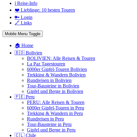
ℹ️ Reise-Info
❤️ Lieblinge: 10 besten Touren
🔑 Login
🔗 Links
Mobile Menu Toggle
🏠 Home
🇧🇴 Bolivien
BOLIVIEN: Alle Reisen & Touren
La Paz Tagestouren
6000er Gipfel-Touren Bolivien
Trekking & Wandern Bolivien
Rundreisen in Bolivien
Tour-Bausteine in Bolivien
Gipfel und Berge in Bolivien
🇵🇪 Peru
PERU: Alle Reisen & Touren
6000er Gipfel-Touren in Peru
Trekking & Wandern in Peru
Rundreisen in Peru
Tour-Bausteine in Peru
Gipfel und Berge in Peru
🇨🇱 Chile