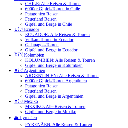
CHILE: Alle Reisen & Touren
6000er Gipfel-Touren in Chile
Patagonien Reisen
Feuerland Reisen
Gipfel und Berge in Chile
🇪🇨 Ecuador
ECUADOR: Alle Reisen & Touren
Vulkan-Touren in Ecuador
Galapagos-Touren
Gipfel und Berge in Ecuador
🇨🇴 Kolumbien
KOLUMBIEN: Alle Reisen & Touren
Gipfel und Berge in Kolumbien
🇦🇷 Argentinien
ARGENTINIEN: Alle Reisen & Touren
6000er Gipfel-Touren Argentinien
Patagonien Reisen
Feuerland Reisen
Gipfel und Berge in Argentinien
🇲🇽 Mexiko
MEXIKO: Alle Reisen & Touren
Gipfel und Berge in Mexiko
🏔️ Pyrenäen
PYRENÄEN: Alle Reisen & Touren