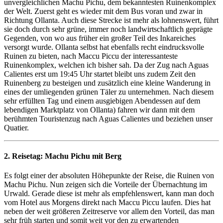
unvergleichlichen Machu Pichu, dem bekanntesten Ruinenkomplex
der Welt. Zuerst geht es wieder mit dem Bus voran und zwar in
Richtung Ollanta. Auch diese Strecke ist mehr als lohnenswert, führt
sie doch durch sehr grüne, immer noch landwirtschaftlich geprägte
Gegenden, von wo aus früher ein großer Teil des Inkareiches
versorgt wurde. Ollanta selbst hat ebenfalls recht eindrucksvolle
Ruinen zu bieten, nach Maccu Piccu der interessanteste
Ruinenkomplex, welchen ich bisher sah. Da der Zug nach Aguas
Calientes erst um 19:45 Uhr startet bleibt uns zudem Zeit den
Ruinenberg zu besteigen und zusätzlich eine kleine Wanderung in
eines der umliegenden grünen Täler zu unternehmen. Nach diesem
sehr erfüllten Tag und einem ausgiebigen Abendessen auf dem
lebendigen Marktplatz von Ollanta) fahren wir dann mit dem
berühmten Touristenzug nach Aguas Calientes und beziehen unser
Quatier.
2. Reisetag:
Machu Pichu mit Berg
Es folgt einer der absoluten Höhepunkte der Reise, die Ruinen von
Machu Pichu. Nun zeigen sich die Vorteile der Übernachtung im
Urwald. Gerade diese ist mehr als empfehlenswert, kann man doch
vom Hotel aus Morgens direkt nach Maccu Piccu laufen. Dies hat
neben der weit größeren Zeitreserve vor allem den Vorteil, das man
sehr früh starten und somit weit vor den zu erwartenden