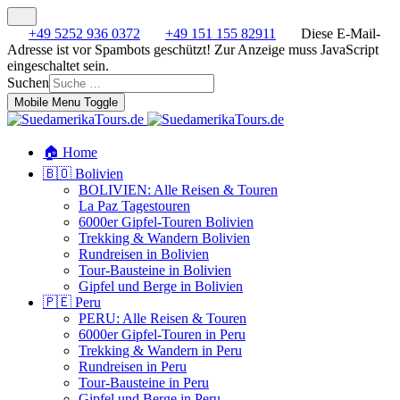
+49 5252 936 0372
+49 151 155 82911
Diese E-Mail-
Adresse ist vor Spambots geschützt! Zur Anzeige muss JavaScript
eingeschaltet sein.
Suchen
Mobile Menu Toggle
🏠 Home
🇧🇴 Bolivien
BOLIVIEN: Alle Reisen & Touren
La Paz Tagestouren
6000er Gipfel-Touren Bolivien
Trekking & Wandern Bolivien
Rundreisen in Bolivien
Tour-Bausteine in Bolivien
Gipfel und Berge in Bolivien
🇵🇪 Peru
PERU: Alle Reisen & Touren
6000er Gipfel-Touren in Peru
Trekking & Wandern in Peru
Rundreisen in Peru
Tour-Bausteine in Peru
Gipfel und Berge in Peru