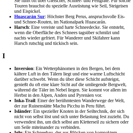
Sie führt oft über Gletscher, Schnee- und Felsgrate. Für solche
Touren brauchst du spezielle Ausrüstung wie Seil, Steigeisen
und Eispickel.
Huascarán Sur
: Höchster Berg Perus, anspruchsvolle Eis-
und Schnee-Routen, im Nationalpark Huascarán.
Harsch
: Eine vereiste und harte Schneedecke. Sie entsteht,
wenn die Oberfläche des Schnees tagsüber schmilzt und
nachts wieder gefriert. Für Wanderer und Skifahrer kann
Harsch rutschig und tückisch sein.
I
Inversion
: Ein Wetterphänomen in den Bergen, bei dem
kältere Luft in den Tälern liegt und eine warme Luftschicht
darüber schwebt. Wenn du über diese Schicht aufsteigst,
genießt du oft eine klare Sicht auf die umliegende Bergwelt,
während die Täler im Nebel liegen. Sie kommt vor allem im
Herbst in den Alpen, Anden und Pyrenäen vor.
Inka-Trail
: Einer der berühmtesten Wanderwege der Welt,
der zur Ruinenstätte Machu Picchu in Peru führt.
Isländer
: Ein spezieller Knoten in der Seiltechnik, der sich
nicht von selbst löst und sich unter Belastung fest zuzieht. Du
verwendest ihn, um dich selbst am Kletterseil zu sichern oder
um Seile miteinander zu verbinden.
Iglu
: Ein Schneebau, der aus Blöcken von kompaktem