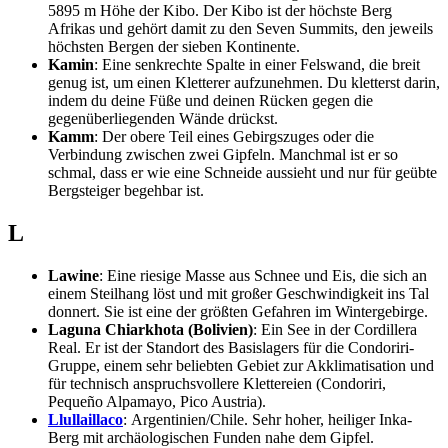
5895 m Höhe der Kibo. Der Kibo ist der höchste Berg
Afrikas und gehört damit zu den Seven Summits, den jeweils
höchsten Bergen der sieben Kontinente.
Kamin
: Eine senkrechte Spalte in einer Felswand, die breit
genug ist, um einen Kletterer aufzunehmen. Du kletterst darin,
indem du deine Füße und deinen Rücken gegen die
gegenüberliegenden Wände drückst.
Kamm
: Der obere Teil eines Gebirgszuges oder die
Verbindung zwischen zwei Gipfeln. Manchmal ist er so
schmal, dass er wie eine Schneide aussieht und nur für geübte
Bergsteiger begehbar ist.
L
Lawine
: Eine riesige Masse aus Schnee und Eis, die sich an
einem Steilhang löst und mit großer Geschwindigkeit ins Tal
donnert. Sie ist eine der größten Gefahren im Wintergebirge.
Laguna Chiarkhota (Bolivien)
: Ein See in der Cordillera
Real. Er ist der Standort des Basislagers für die Condoriri-
Gruppe, einem sehr beliebten Gebiet zur Akklimatisation und
für technisch anspruchsvollere Klettereien (Condoriri,
Pequeño Alpamayo, Pico Austria).
Llullaillaco
: Argentinien/Chile. Sehr hoher, heiliger Inka-
Berg mit archäologischen Funden nahe dem Gipfel.