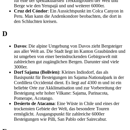
für eine der spektakulärsten Trekkingrouten der Welt und
Berge wie den Yerupajá und und weiterer 6000er.
Cruz del Cóndor
: Ein Aussichtspunkt im Colca Canyon in
Peru. Man kann die Andenkondore beobachten, die dort in
den Schluchten kreisen.
D
Davos
: Die alpine Umgebung von Davos zieht Bergsteiger
aus aller Welt an. Die Stadt liegt im Kanton Graubünden und
ist umgeben von einer beeindruckenden Gebirgswelt mit
zahlreichen gut zugänglichen Bergen. Darunter sind viele
3000er.
Dorf Sajama (Bolivien)
: Kleines Indiodorf, das als
Basispunkt für Besteigungen im Sajama-Nationalpark in der
Cordillera Occidental dient. Es liegt auf 4300 m und ist ein
beliebte Orte zur Akklimatisation und zur Vorbereitung der
Besteigung sehr hoher Vilkane: Sajama, Parinacota,
Pomerape, Acotango.
Desierto de Atacama
: Eine Wüste in Chile und eines der
trockensten Gebiete der Welt, das besondere Touren
ermöglicht. Ausgangspunkt für zahlreiche 6000er
Besteigungen wie Pilli, San Pablo oder Sairecabur.