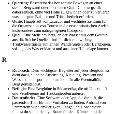
Querung
: Beschreibt das horizontale Bewegen an einer
steilen Bergwand oder über einen Grat. Du bewegst dich
dabei seitlich, ohne viel Höhe zu gewinnen oder zu verlieren,
was eine gute Balance und Trittsicherheit erfordert.
Quito
: Hauptstadt von Ecuador und wichtiges Zentrum für
die Organisation von Touren in die ecuadorianischen Anden,
insbesondere zum nahegelegenen Cotopaxi.
Quell
: Eine Stelle am Berg, an der Wasser aus dem Gestein
austritt. Solche Quellen sind für dich eine wichtige
Trinkwasserquelle auf langen Wanderungen oder Bergtouren,
solange das Wasser klar ist und aus einer Höhenlage kommt.
R
Rucksack
: Dein wichtigster Begleiter auf jeder Bergtour. Er
dient dazu, all deine Ausrüstung, Kleidung, Proviant und
Wasser zu transportieren, damit du für alle Eventualitäten am
Berg gerüstet bist.
Refugio
: Eine Berghütte in Südamerika, die oft Unterkunft
und Verpflegung auf Trekkingrouten anbietet.
Routenfinder
: Eine Software oder App, die dir hilft, die
passendste Tour für dein Vorhaben zu finden. Anhand von
Parametern wie Schwierigkeit, Länge und Höhenmeter
findest du so die richtige Route für dein Können und deine