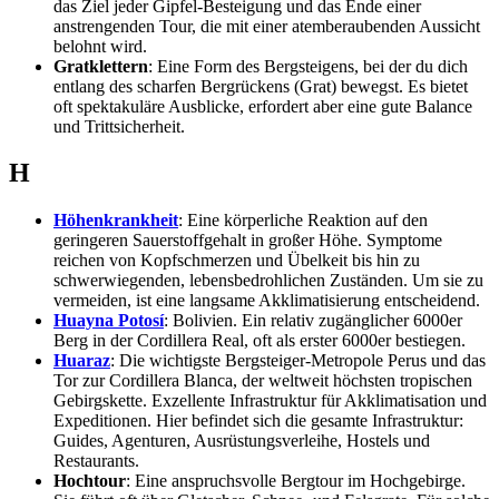
das Ziel jeder Gipfel-Besteigung und das Ende einer
anstrengenden Tour, die mit einer atemberaubenden Aussicht
belohnt wird.
Gratklettern
: Eine Form des Bergsteigens, bei der du dich
entlang des scharfen Bergrückens (Grat) bewegst. Es bietet
oft spektakuläre Ausblicke, erfordert aber eine gute Balance
und Trittsicherheit.
H
Höhenkrankheit
: Eine körperliche Reaktion auf den
geringeren Sauerstoffgehalt in großer Höhe. Symptome
reichen von Kopfschmerzen und Übelkeit bis hin zu
schwerwiegenden, lebensbedrohlichen Zuständen. Um sie zu
vermeiden, ist eine langsame Akklimatisierung entscheidend.
Huayna Potosí
: Bolivien. Ein relativ zugänglicher 6000er
Berg in der Cordillera Real, oft als erster 6000er bestiegen.
Huaraz
: Die wichtigste Bergsteiger-Metropole Perus und das
Tor zur Cordillera Blanca, der weltweit höchsten tropischen
Gebirgskette. Exzellente Infrastruktur für Akklimatisation und
Expeditionen. Hier befindet sich die gesamte Infrastruktur:
Guides, Agenturen, Ausrüstungsverleihe, Hostels und
Restaurants.
Hochtour
: Eine anspruchsvolle Bergtour im Hochgebirge.