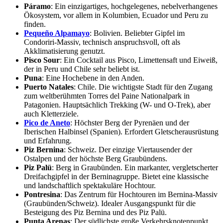
Páramo
: Ein einzigartiges, hochgelegenes, nebelverhangenes
Ökosystem, vor allem in Kolumbien, Ecuador und Peru zu
finden.
Pequeño Alpamayo
: Bolivien. Beliebter Gipfel im
Condoriri-Massiv, technisch anspruchsvoll, oft als
Akklimatisierung genutzt.
Pisco Sour
: Ein Cocktail aus Pisco, Limettensaft und Eiweiß,
der in Peru und Chile sehr beliebt ist.
Puna
: Eine Hochebene in den Anden.
Puerto Natales
: Chile. Die wichtigste Stadt für den Zugang
zum weltberühmten Torres del Paine Nationalpark in
Patagonien. Hauptsächlich Trekking (W- und O-Trek), aber
auch Kletterziele.
Pico de Aneto
: Höchster Berg der Pyrenäen und der
Iberischen Halbinsel (Spanien). Erfordert Gletscherausrüstung
und Erfahrung.
Piz Bernina
: Schweiz. Der einzige Viertausender der
Ostalpen und der höchste Berg Graubündens.
Piz Palü
: Berg in Graubünden. Ein markanter, vergletscherter
Dreifachgipfel in der Berninagruppe. Bietet eine klassische
und landschaftlich spektakuläre Hochtour.
Pontresina
: Das Zentrum für Hochtouren im Bernina-Massiv
(Graubünden/Schweiz). Idealer Ausgangspunkt für die
Besteigung des Piz Bernina und des Piz Palü.
Punta Arenas
: Der südlichste große Verkehrsknotenpunkt