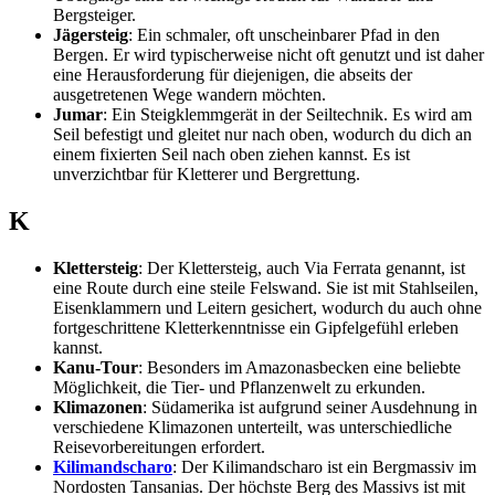
Bergsteiger.
Jägersteig
: Ein schmaler, oft unscheinbarer Pfad in den
Bergen. Er wird typischerweise nicht oft genutzt und ist daher
eine Herausforderung für diejenigen, die abseits der
ausgetretenen Wege wandern möchten.
Jumar
: Ein Steigklemmgerät in der Seiltechnik. Es wird am
Seil befestigt und gleitet nur nach oben, wodurch du dich an
einem fixierten Seil nach oben ziehen kannst. Es ist
unverzichtbar für Kletterer und Bergrettung.
K
Klettersteig
: Der Klettersteig, auch Via Ferrata genannt, ist
eine Route durch eine steile Felswand. Sie ist mit Stahlseilen,
Eisenklammern und Leitern gesichert, wodurch du auch ohne
fortgeschrittene Kletterkenntnisse ein Gipfelgefühl erleben
kannst.
Kanu-Tour
: Besonders im Amazonasbecken eine beliebte
Möglichkeit, die Tier- und Pflanzenwelt zu erkunden.
Klimazonen
: Südamerika ist aufgrund seiner Ausdehnung in
verschiedene Klimazonen unterteilt, was unterschiedliche
Reisevorbereitungen erfordert.
Kilimandscharo
: Der Kilimandscharo ist ein Bergmassiv im
Nordosten Tansanias. Der höchste Berg des Massivs ist mit