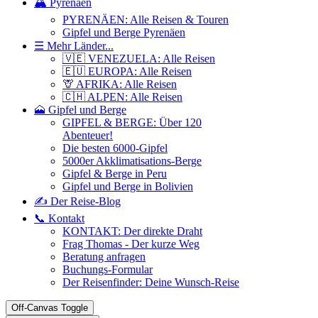
🏔️ Pyrenäen
PYRENÄEN: Alle Reisen & Touren
Gipfel und Berge Pyrenäen
☰ Mehr Länder...
🇻🇪 VENEZUELA: Alle Reisen
🇪🇺 EUROPA: Alle Reisen
🦒 AFRIKA: Alle Reisen
🇨🇭 ALPEN: Alle Reisen
🗻 Gipfel und Berge
GIPFEL & BERGE: Über 120
Abenteuer!
Die besten 6000-Gipfel
5000er Akklimatisations-Berge
Gipfel & Berge in Peru
Gipfel und Berge in Bolivien
✍️ Der Reise-Blog
📞 Kontakt
KONTAKT: Der direkte Draht
Frag Thomas - Der kurze Weg
Beratung anfragen
Buchungs-Formular
Der Reisenfinder: Deine Wunsch-Reise
Off-Canvas Toggle