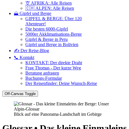
🦒 AFRIKA: Alle Reisen
🇨🇭 ALPEN: Alle Reisen
🗻 Gipfel und Berge
GIPFEL & BERGE: Über 120
Abenteuer!
Die besten 6000-Gipfel
5000er Akklimatisations-Berge
Gipfel & Berge in Peru
Gipfel und Berge in Bolivien
✍️ Der Reise-Blog
📞 Kontakt
KONTAKT: Der direkte Draht
Frag Thomas - Der kurze Weg
Beratung anfragen
Buchungs-Formular
Der Reisenfinder: Deine Wunsch-Reise
Off-Canvas Toggle
Blick auf eine Panorama-Landschaft im Gebirge
Glossar • Das kleine Einmaleins