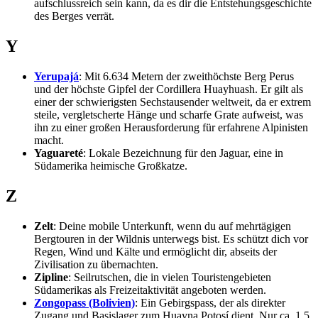
aufschlussreich sein kann, da es dir die Entstehungsgeschichte
des Berges verrät.
Y
Yerupajá
: Mit 6.634 Metern der zweithöchste Berg Perus
und der höchste Gipfel der Cordillera Huayhuash. Er gilt als
einer der schwierigsten Sechstausender weltweit, da er extrem
steile, vergletscherte Hänge und scharfe Grate aufweist, was
ihn zu einer großen Herausforderung für erfahrene Alpinisten
macht.
Yaguareté
: Lokale Bezeichnung für den Jaguar, eine in
Südamerika heimische Großkatze.
Z
Zelt
: Deine mobile Unterkunft, wenn du auf mehrtägigen
Bergtouren in der Wildnis unterwegs bist. Es schützt dich vor
Regen, Wind und Kälte und ermöglicht dir, abseits der
Zivilisation zu übernachten.
Zipline
: Seilrutschen, die in vielen Touristengebieten
Südamerikas als Freizeitaktivität angeboten werden.
Zongopass (Bolivien)
: Ein Gebirgspass, der als direkter
Zugang und Basislager zum Huayna Potosí dient. Nur ca. 1,5