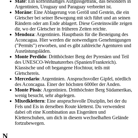
Mate
: Ein koffeinhaltiges Aufgussgetränk, das besonders in
Argentinien, Uruguay und Paraguay verbreitet ist.
Moräne
: Eine Ablagerung von Geröll und Gestein, die ein
Gletscher bei seiner Bewegung mit sich führt und an seinen
Rändern oder am Ende ablagert. Diese Gesteinswälle zeigen
dir, wo der Gletscher in früheren Zeiten reichte.
Mendoza
: Argentinien. Hauptbasis für die Besteigung des
Aconcagua. Hier werden die notwendigen Genehmigungen
("Permits") erworben, und es gibt zahlreiche Agenturen und
Ausrüstungsläden.
Monte Perdido
: Dritthöchster Berg der Pyrenäen und Teil
des UNESCO-Weltnaturerbes (Spanien/Frankreich).
Klassische und oft begangene Hochtour, teils mit
Gletschereis.
Mercedario
: Argentinien. Anspruchsvoller Gipfel, nördlich
des Aconcagua. Einer der höchsten 6000er der Anden.
Monte Pissis
: Argentinien. Dritthöchster Berg Südamerikas,
wenig besucht, sehr abgelegen.
Mixedklettern
: Eine anspruchsvolle Disziplin, bei der du
Fels und Eis in derselben Route kletterst. Du verwendest
dabei oft eine Kombination aus Eisgeräten und
Kletterschuhen, um dich in diesem wechselhaften Gelände
fortzubewegen.
N