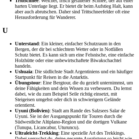
Trittschnee
: Weicher, frisch gefallener Schnee, der auf einer
harten Unterlage liegt. Er bietet dir beim Aufstieg Halt, kann
aber auch abrutschen. Daher sind Trittschneefelder oft eine
Herausforderung für Wanderer.
U
Unterstand
: Ein kleiner, einfacher Schutzraum in den
Bergen, der dir bei schlechtem Wetter oder in Notfällen
Schutz bietet. Es kann sich um eine Felsnische, eine einfache
Holzhütte oder eine unbewirtschaftete Biwakschachtel
handeln.
Ushuaia
: Die südlichste Stadt Argentiniens und ein häufiger
Startpunkt für Reisen in die Antarktis.
Übungstour
: Eine Bergtour, die du gezielt unternimmst, um
deine Fähigkeiten und dein Wissen zu verbessern. Du lernst
dabei, wie du zum Beispiel Seile richtig einsetzt, mit
Steigeisen umgehst oder dich in schwierigem Gelände
orientierst.
Uyuni (Bolivien)
: Stadt am Rande des Salzsees Salar de
Uyuni. Sie ist der Ausgangspunkt für Touren durch die
Südwestliche Altiplano-Region und die dortigen Vulkane
(Tunupa, Licancabur, Uturuncu).
Ultraleicht-Trekking
: Eine spezielle Art des Trekkings.
Dabei versuchst du, deine gesamte Ausrüstung so leicht wie