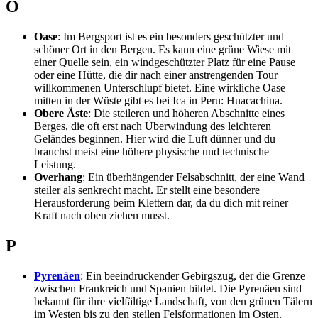
O
Oase
: Im Bergsport ist es ein besonders geschützter und
schöner Ort in den Bergen. Es kann eine grüne Wiese mit
einer Quelle sein, ein windgeschützter Platz für eine Pause
oder eine Hütte, die dir nach einer anstrengenden Tour
willkommenen Unterschlupf bietet. Eine wirkliche Oase
mitten in der Wüste gibt es bei Ica in Peru: Huacachina.
Obere Äste
: Die steileren und höheren Abschnitte eines
Berges, die oft erst nach Überwindung des leichteren
Geländes beginnen. Hier wird die Luft dünner und du
brauchst meist eine höhere physische und technische
Leistung.
Overhang
: Ein überhängender Felsabschnitt, der eine Wand
steiler als senkrecht macht. Er stellt eine besondere
Herausforderung beim Klettern dar, da du dich mit reiner
Kraft nach oben ziehen musst.
P
Pyrenäen
: Ein beeindruckender Gebirgszug, der die Grenze
zwischen Frankreich und Spanien bildet. Die Pyrenäen sind
bekannt für ihre vielfältige Landschaft, von den grünen Tälern
im Westen bis zu den steilen Felsformationen im Osten.