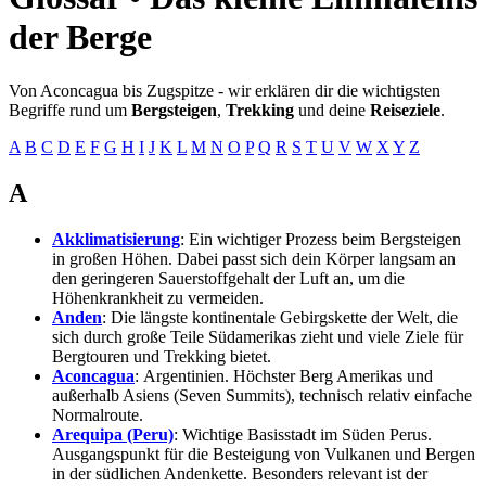
der Berge
Von Aconcagua bis Zugspitze - wir erklären dir die wichtigsten
Begriffe rund um
Bergsteigen
,
Trekking
und deine
Reiseziele
.
A
B
C
D
E
F
G
H
I
J
K
L
M
N
O
P
Q
R
S
T
U
V
W
X
Y
Z
A
Akklimatisierung
: Ein wichtiger Prozess beim Bergsteigen
in großen Höhen. Dabei passt sich dein Körper langsam an
den geringeren Sauerstoffgehalt der Luft an, um die
Höhenkrankheit zu vermeiden.
Anden
: Die längste kontinentale Gebirgskette der Welt, die
sich durch große Teile Südamerikas zieht und viele Ziele für
Bergtouren und Trekking bietet.
Aconcagua
: Argentinien. Höchster Berg Amerikas und
außerhalb Asiens (Seven Summits), technisch relativ einfache
Normalroute.
Arequipa (Peru)
: Wichtige Basisstadt im Süden Perus.
Ausgangspunkt für die Besteigung von Vulkanen und Bergen
in der südlichen Andenkette. Besonders relevant ist der