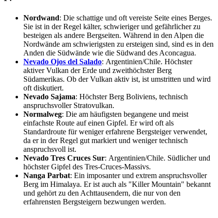
Nordwand
: Die schattige und oft vereiste Seite eines Berges.
Sie ist in der Regel kälter, schwieriger und gefährlicher zu
besteigen als andere Bergseiten. Während in den Alpen die
Nordwände am schwierigsten zu ersteigen sind, sind es in den
Anden die Südwände wie die Südwand des Aconcagua.
Nevado Ojos del Salado
: Argentinien/Chile. Höchster
aktiver Vulkan der Erde und zweithöchster Berg
Südamerikas. Ob der Vulkan aktiv ist, ist umstritten und wird
oft diskutiert.
Nevado Sajama
: Höchster Berg Boliviens, technisch
anspruchsvoller Stratovulkan.
Normalweg
: Die am häufigsten begangene und meist
einfachste Route auf einen Gipfel. Er wird oft als
Standardroute für weniger erfahrene Bergsteiger verwendet,
da er in der Regel gut markiert und weniger technisch
anspruchsvoll ist.
Nevado Tres Cruces Sur
: Argentinien/Chile. Südlicher und
höchster Gipfel des Tres-Cruces-Massivs.
Nanga Parbat
: Ein imposanter und extrem anspruchsvoller
Berg im Himalaya. Er ist auch als "Killer Mountain" bekannt
und gehört zu den Achttausendern, die nur von den
erfahrensten Bergsteigern bezwungen werden.