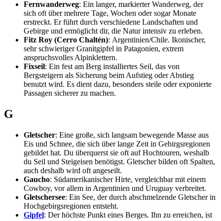
Fernwanderweg
: Ein langer, markierter Wanderweg, der
sich oft über mehrere Tage, Wochen oder sogar Monate
erstreckt. Er führt durch verschiedene Landschaften und
Gebirge und ermöglicht dir, die Natur intensiv zu erleben.
Fitz Roy (Cerro Chaltén)
: Argentinien/Chile. Ikonischer,
sehr schwieriger Granitgipfel in Patagonien, extrem
anspruchsvolles Alpinklettern.
Fixseil
: Ein fest am Berg installiertes Seil, das von
Bergsteigern als Sicherung beim Aufstieg oder Abstieg
benutzt wird. Es dient dazu, besonders steile oder exponierte
Passagen sicherer zu machen.
G
Gletscher
: Eine große, sich langsam bewegende Masse aus
Eis und Schnee, die sich über lange Zeit in Gebirgsregionen
gebildet hat. Du überquerst sie oft auf Hochtouren, weshalb
du Seil und Steigeisen benötigst. Gletscher bilden oft Spalten,
auch deshalb wird oft angeseilt.
Gaucho
: Südamerikanischer Hirte, vergleichbar mit einem
Cowboy, vor allem in Argentinien und Uruguay verbreitet.
Gletschersee
: Ein See, der durch abschmelzende Gletscher in
Hochgebirgsregionen entsteht.
Gipfel
: Der höchste Punkt eines Berges. Ihn zu erreichen, ist