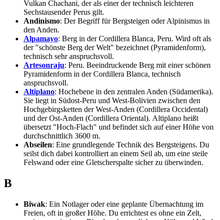
Vulkan Chachani, der als einer der technisch leichteren
Sechstausender Perus gilt.
Andinismo
: Der Begriff für Bergsteigen oder Alpinismus in
den Anden.
Alpamayo
: Berg in der Cordillera Blanca, Peru. Wird oft als
der "schönste Berg der Welt" bezeichnet (Pyramidenform),
technisch sehr anspruchsvoll.
Artesonraju
: Peru. Beeindruckende Berg mit einer schönen
Pyramidenform in der Cordillera Blanca, technisch
anspruchsvoll.
Altiplano
: Hochebene in den zentralen Anden (Südamerika).
Sie liegt in Südost-Peru und West-Bolivien zwischen den
Hochgebirgsketten der West-Anden (Cordillera Occidental)
und der Ost-Anden (Cordillera Oriental). Altiplano heißt
übersetzt "Hoch-Flach" und befindet sich auf einer Höhe von
durchschnittlich 3600 m.
Abseilen
: Eine grundlegende Technik des Bergsteigens. Du
seilst dich dabei kontrolliert an einem Seil ab, um eine steile
Felswand oder eine Gletscherspalte sicher zu überwinden.
B
Biwak
: Ein Notlager oder eine geplante Übernachtung im
Freien, oft in großer Höhe. Du errichtest es ohne ein Zelt,