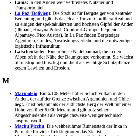
Lama
: In den Anden weit verbreitetes Nutztier und
Transportmittel.
La Paz (Bolivien)
: Die Stadt ist für Bergsteiger von zentraler
Bedeutung und gilt als das ideale Tor zur Cordillera Real und
zu einigen der spektakulärsten und höchsten Gipfel der Anden
(Illimani, Huayna Potosí, Condoriri-Gruppe, Pequeño
Alpamayo, Pico Austria). In La Paz finden Bergsteiger
Agenturen, Guides, Ausrüstungsverleihe und die notwendige
logistische Infrastruktur.
Latschenkiefer
: Eine robuste Nadelbaumart, die in den
Alpen oft in der Nähe der Baumgrenze vorkommt. Sie wächst
oft niedrig und buschig und dient als wichtige Schutzpflanze
gegen Lawinen und Erosion.
M
Marmolejo
: Ein 6.108 Meter hoher Schichtvulkan in den
Anden, der auf der Grenze zwischen Argentinien und Chile
liegt. Er ist bekannt als der südlichste Berg der Welt mit einer
Höhe von über 6.000 Metern und gilt trotz seiner
Abgeschiedenheit als vergleichsweise weniger technisch
anspruchsvoll.
Machu Picchu
: Die weltberühmte Ruinenstadt der Inka in
Peru, die für viele Trekkingtouren das Ziel ist.