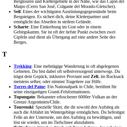
Bergtouren und Klettergebiete in der Nähe, wie das Cajón del
Maipo (Cerro San José, Colgante del Morado-Gletscher).
Seil
: Eines der wichtigsten Ausrüstungsgegenstände beim
Bergsteigen. Es sichert dich, deine Kletterpartner und
ermöglicht das Abseilen in steilem Gelände.
Scharte
: Eine Einkerbung im Grat oder in einem
Gebirgskamm. Sie ist oft der tiefste Punkt zwischen zwei
Gipfeln und dient als Übergang auf eine andere Seite des
Berges.
T
Trekking
: Eine mehrtägige Wanderung in oft abgelegenen
Gebieten. Du bist dabei oft selbstversorgend unterwegs. Du
trägst dein Gepäck, inklusive Proviant und
Zelt
, im Rucksack
meistens selber, oder nimmst Tragetiere zur Hilfe.
Torres del Paine
: Ein Nationalpark in Chile, berühmt für
seine einzigartigen Granit-Felsformationen.
Tupungato
: Bekannter erloschener 6000er Vulkan an der
Grenze Argentinien/Chile.
Tourenski
: Spezielle Skier, die dir sowohl den Aufstieg als
auch die Abfahrt im Wintergebirge ermöglichen. Du befestigst
Felle an der Unterseite, um den Aufstieg zu bewältigen, und
löst sie wieder, um im Tiefschnee abzufahren.