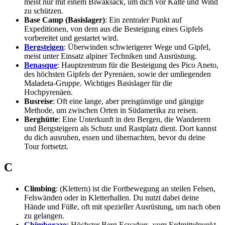
meist nur mit einem Biwaksack, um dich vor Kälte und Wind
zu schützen.
Base Camp (Basislager)
: Ein zentraler Punkt auf
Expeditionen, von dem aus die Besteigung eines Gipfels
vorbereitet und gestartet wird.
Bergsteigen
: Überwinden schwierigerer Wege und Gipfel,
meist unter Einsatz alpiner Techniken und Ausrüstung.
Benasque
: Hauptzentrum für die Besteigung des Pico Aneto,
des höchsten Gipfels der Pyrenäen, sowie der umliegenden
Maladeta-Gruppe. Wichtiges Basislager für die
Hochpyrenäen.
Busreise
: Oft eine lange, aber preisgünstige und gängige
Methode, um zwischen Orten in Südamerika zu reisen.
Berghütte
: Eine Unterkunft in den Bergen, die Wanderern
und Bergsteigern als Schutz und Rastplatz dient. Dort kannst
du dich ausruhen, essen und übernachten, bevor du deine
Tour fortsetzt.
C
Climbing
: (Klettern) ist die Fortbewegung an steilen Felsen,
Felswänden oder in Kletterhallen. Du nutzt dabei deine
Hände und Füße, oft mit spezieller Ausrüstung, um nach oben
zu gelangen.
Chimborazo
: Höchster Berg Ecuadors, vom Erdmittelpunkt