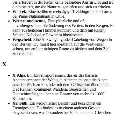
Sie erfordert in der Regel keine besondere Ausrüstung und ist
die beste Art, um die Natur zu genießen und sich zu erholen.
W-Trek
: Eine berühmte mehrtägige Trekkingroute im Torres-
del-Paine-Nationalpark in Chile.
Wetterumschwung
: Eine plötzliche und oft
unvorhergesehene Veränderung des Wetters in den Bergen. Er
kann aus heiterem Himmel kommen und dich mit Regen,
Schnee, Nebel oder Gewittern überraschen.
Wegscheid
: Eine Abzweigung oder Gabelung von Wegen in
den Bergen. Du musst hier sorgfältig auf die Wegweiser
achten, um auf der richtigen Route zu bleiben und dein Ziel
zu erreichen.
X
X-Alps
: Ein Extremsportrennen, das als das härteste
Abenteuerrennen der Welt gilt. Athleten müssen die Alpen
ausschließlich zu Fuß oder mit dem Gleitschirm überqueren.
Das Rennen kombiniert Wandern, Bergsteigen und
Gleitschirmfliegen über eine Distanz von mehr als 1.000
Kilometern.
Xenolith
: Ein geologischer Begriff und bezeichnet ein
Fremdgestein. Du findest es in einem anderen Gestein
eingeschlossen, was besonders bei Vulkanen oder Gletschern