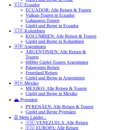
🇪🇨 Ecuador
ECUADOR: Alle Reisen & Touren
Vulkan-Touren in Ecuador
Galapagos-Touren
Gipfel und Berge in Ecuador
🇨🇴 Kolumbien
KOLUMBIEN: Alle Reisen & Touren
Gipfel und Berge in Kolumbien
🇦🇷 Argentinien
ARGENTINIEN: Alle Reisen &
Touren
6000er Gipfel-Touren Argentinien
Patagonien Reisen
Feuerland Reisen
Gipfel und Berge in Argentinien
🇲🇽 Mexiko
MEXIKO: Alle Reisen & Touren
Gipfel und Berge in Mexiko
🏔️ Pyrenäen
PYRENÄEN: Alle Reisen & Touren
Gipfel und Berge Pyrenäen
☰ Mehr Länder...
🇻🇪 VENEZUELA: Alle Reisen
🇪🇺 EUROPA: Alle Reisen