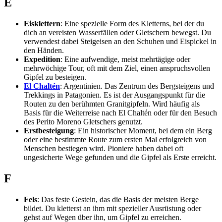
E
Eisklettern
: Eine spezielle Form des Kletterns, bei der du
dich an vereisten Wasserfällen oder Gletschern bewegst. Du
verwendest dabei Steigeisen an den Schuhen und Eispickel in
den Händen.
Expedition
: Eine aufwendige, meist mehrtägige oder
mehrwöchige Tour, oft mit dem Ziel, einen anspruchsvollen
Gipfel zu besteigen.
El Chaltén
: Argentinien. Das Zentrum des Bergsteigens und
Trekkings in Patagonien. Es ist der Ausgangspunkt für die
Routen zu den berühmten Granitgipfeln. Wird häufig als
Basis für die Weiterreise nach El Chaltén oder für den Besuch
des Perito Moreno Gletschers genutzt.
Erstbesteigung
: Ein historischer Moment, bei dem ein Berg
oder eine bestimmte Route zum ersten Mal erfolgreich von
Menschen bestiegen wird. Pioniere haben dabei oft
ungesicherte Wege gefunden und die Gipfel als Erste erreicht.
F
Fels
: Das feste Gestein, das die Basis der meisten Berge
bildet. Du kletterst an ihm mit spezieller Ausrüstung oder
gehst auf Wegen über ihn, um Gipfel zu erreichen.