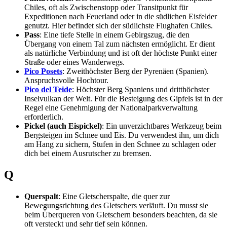
Chiles, oft als Zwischenstopp oder Transitpunkt für
Expeditionen nach Feuerland oder in die südlichen Eisfelder
genutzt. Hier befindet sich der südlichste Flughafen Chiles.
Pass
: Eine tiefe Stelle in einem Gebirgszug, die den
Übergang von einem Tal zum nächsten ermöglicht. Er dient
als natürliche Verbindung und ist oft der höchste Punkt einer
Straße oder eines Wanderwegs.
Pico Posets
: Zweithöchster Berg der Pyrenäen (Spanien).
Anspruchsvolle Hochtour.
Pico del Teide
: Höchster Berg Spaniens und dritthöchster
Inselvulkan der Welt. Für die Besteigung des Gipfels ist in der
Regel eine Genehmigung der Nationalparkverwaltung
erforderlich.
Pickel (auch Eispickel)
: Ein unverzichtbares Werkzeug beim
Bergsteigen im Schnee und Eis. Du verwendest ihn, um dich
am Hang zu sichern, Stufen in den Schnee zu schlagen oder
dich bei einem Ausrutscher zu bremsen.
Q
Querspalt
: Eine Gletscherspalte, die quer zur
Bewegungsrichtung des Gletschers verläuft. Du musst sie
beim Überqueren von Gletschern besonders beachten, da sie
oft versteckt und sehr tief sein können.