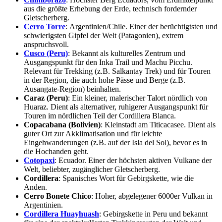
aus die größte Erhebung der Erde, technisch fordernder
Gletscherberg.
Cerro Torre
: Argentinien/Chile. Einer der berüchtigtsten und
schwierigsten Gipfel der Welt (Patagonien), extrem
anspruchsvoll.
Cusco (Peru)
: Bekannt als kulturelles Zentrum und
Ausgangspunkt für den Inka Trail und Machu Picchu.
Relevant für Trekking (z.B. Salkantay Trek) und für Touren
in der Region, die auch hohe Pässe und Berge (z.B.
Ausangate-Region) beinhalten.
Caraz (Peru)
: Ein kleiner, malerischer Talort nördlich von
Huaraz. Dient als alternativer, ruhigerer Ausgangspunkt für
Touren im nördlichen Teil der Cordillera Blanca.
Copacabana (Bolivien)
: Kleinstadt am Titicacasee. Dient als
guter Ort zur Akklimatisation und für leichte
Eingehwanderungen (z.B. auf der Isla del Sol), bevor es in
die Hochanden geht.
Cotopaxi
: Ecuador. Einer der höchsten aktiven Vulkane der
Welt, beliebter, zugänglicher Gletscherberg.
Cordillera
: Spanisches Wort für Gebirgskette, wie die
Anden.
Cerro Bonete Chico
: Hoher, abgelegener 6000er Vulkan in
Argentinien.
Cordillera Huayhuash
: Gebirgskette in Peru und bekannt