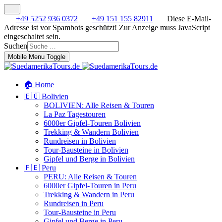
+49 5252 936 0372
+49 151 155 82911
Diese E-Mail-
Adresse ist vor Spambots geschützt! Zur Anzeige muss JavaScript
eingeschaltet sein.
Suchen
Mobile Menu Toggle
🏠 Home
🇧🇴 Bolivien
BOLIVIEN: Alle Reisen & Touren
La Paz Tagestouren
6000er Gipfel-Touren Bolivien
Trekking & Wandern Bolivien
Rundreisen in Bolivien
Tour-Bausteine in Bolivien
Gipfel und Berge in Bolivien
🇵🇪 Peru
PERU: Alle Reisen & Touren
6000er Gipfel-Touren in Peru
Trekking & Wandern in Peru
Rundreisen in Peru
Tour-Bausteine in Peru
Gipfel und Berge in Peru