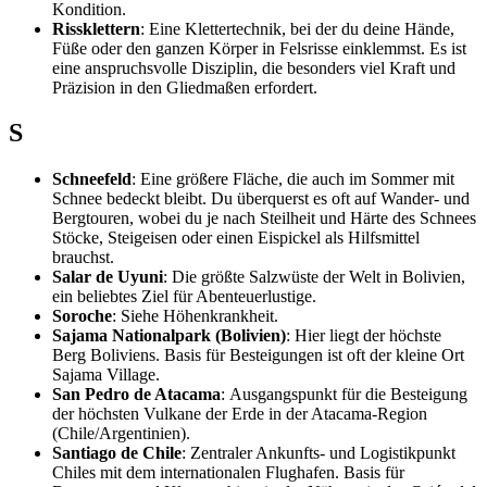
Kondition.
Rissklettern
: Eine Klettertechnik, bei der du deine Hände,
Füße oder den ganzen Körper in Felsrisse einklemmst. Es ist
eine anspruchsvolle Disziplin, die besonders viel Kraft und
Präzision in den Gliedmaßen erfordert.
S
Schneefeld
: Eine größere Fläche, die auch im Sommer mit
Schnee bedeckt bleibt. Du überquerst es oft auf Wander- und
Bergtouren, wobei du je nach Steilheit und Härte des Schnees
Stöcke, Steigeisen oder einen Eispickel als Hilfsmittel
brauchst.
Salar de Uyuni
: Die größte Salzwüste der Welt in Bolivien,
ein beliebtes Ziel für Abenteuerlustige.
Soroche
: Siehe Höhenkrankheit.
Sajama Nationalpark (Bolivien)
: Hier liegt der höchste
Berg Boliviens. Basis für Besteigungen ist oft der kleine Ort
Sajama Village.
San Pedro de Atacama
: Ausgangspunkt für die Besteigung
der höchsten Vulkane der Erde in der Atacama-Region
(Chile/Argentinien).
Santiago de Chile
: Zentraler Ankunfts- und Logistikpunkt
Chiles mit dem internationalen Flughafen. Basis für