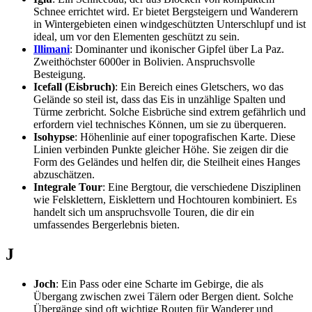
Schnee errichtet wird. Er bietet Bergsteigern und Wanderern
in Wintergebieten einen windgeschützten Unterschlupf und ist
ideal, um vor den Elementen geschützt zu sein.
Illimani
: Dominanter und ikonischer Gipfel über La Paz.
Zweithöchster 6000er in Bolivien. Anspruchsvolle
Besteigung.
Icefall (Eisbruch)
: Ein Bereich eines Gletschers, wo das
Gelände so steil ist, dass das Eis in unzählige Spalten und
Türme zerbricht. Solche Eisbrüche sind extrem gefährlich und
erfordern viel technisches Können, um sie zu überqueren.
Isohypse
: Höhenlinie auf einer topografischen Karte. Diese
Linien verbinden Punkte gleicher Höhe. Sie zeigen dir die
Form des Geländes und helfen dir, die Steilheit eines Hanges
abzuschätzen.
Integrale Tour
: Eine Bergtour, die verschiedene Disziplinen
wie Felsklettern, Eisklettern und Hochtouren kombiniert. Es
handelt sich um anspruchsvolle Touren, die dir ein
umfassendes Bergerlebnis bieten.
J
Joch
: Ein Pass oder eine Scharte im Gebirge, die als
Übergang zwischen zwei Tälern oder Bergen dient. Solche
Übergänge sind oft wichtige Routen für Wanderer und